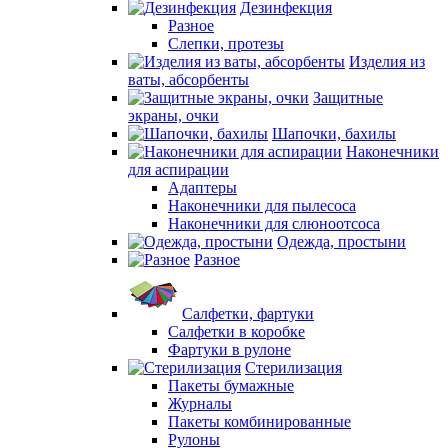
Дезинфекция
Разное
Слепки, протезы
Изделия из
ваты, абсорбенты
Защитные
экраны, очки
Шапочки, бахилы
Наконечники
для аспирации
Адаптеры
Наконечники для пылесоса
Наконечники для слюноотсоса
Одежда, простыни
Разное
Салфетки, фартуки
Салфетки в коробке
Фартуки в рулоне
Стерилизация
Пакеты бумажные
Журналы
Пакеты комбинированные
Рулоны