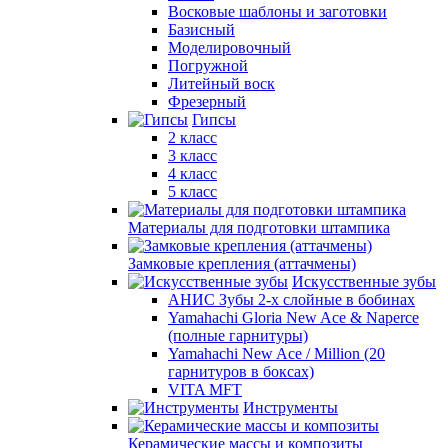
Восковые шаблоны и заготовки
Базисный
Моделировочный
Погружной
Литейный воск
Фрезерный
Гипсы
2 класс
3 класс
4 класс
5 класс
Материалы для подготовки штампика
Замковые крепления (аттачмены)
Искусственные зубы
АНИС Зубы 2-х слойные в бобинах
Yamahachi Gloria New Ace & Naperce
(полные гарнитуры)
Yamahachi New Ace / Million (20
гарнитуров в боксах)
VITA MFT
Инструменты
Керамические массы и композиты