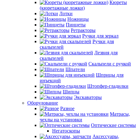
Кюреты
(кюретажные ложки)
Лотки
Ножницы
Пинцеты
Ретракторы
Ручки для зеркал
Ручки для
скальпелей
Лезвия для
скальпелей
Скальпели с ручкой
Шпатели
Шприцы для
инъекций
Штопфер-гладилки
Щипцы
Экскаваторы
Оборудование
Разное
Матрасы,
чехлы на установки
Оптические системы
Негатоскопы
Аксессуары,