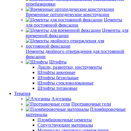
перебазировки
Временные ортопедические конструкции
Цементы
для постоянной фиксации
Цементы для
временной фиксации
Цементы двойного отверждения для постоянной
фиксации
Штифты
Дрили, развертки, инструменты
Штифты анкерные
Штифты беззольные
Штифты стекловолоконные
Штифты титановые
Терапия
Адгезивы
Протравочные гели
Пломбировочные
материалы
Пломбировочные цементы
Сопутствующие материалы
Материалы светового отверждения