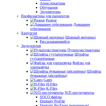
Апекслокаторы
Обтурация
Эндомоторы
Профилактика для пациентов
Разное
Домашнее
отбеливание
Хирургия
Шовный материал
Рассасывающийся
Эндодонтия
Пульпоэкстракторы
Штифты
гуттаперчивые
Файлы для
ультразвука
Штифты
бумажные (абсорберы)
Gates
H-Files
K-Files
NiTi инструменты
SOCO файлы
Dentsply ProFile
Dentsply ProTaper (машинные)