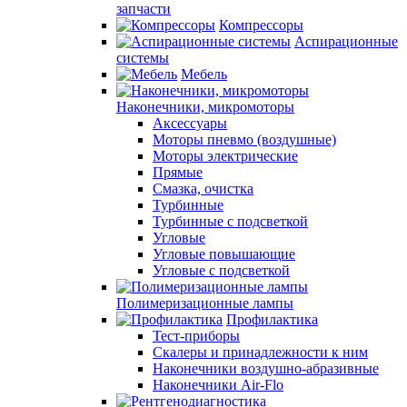
запчасти
Компрессоры
Аспирационные
системы
Мебель
Наконечники, микромоторы
Аксессуары
Моторы пневмо (воздушные)
Моторы электрические
Прямые
Смазка, очистка
Турбинные
Турбинные с подсветкой
Угловые
Угловые повышающие
Угловые с подсветкой
Полимеризационные лампы
Профилактика
Тест-приборы
Скалеры и принадлежности к ним
Наконечники воздушно-абразивные
Наконечники Air-Flo