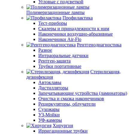
Угловые с подсветкой
Полимеризационные лампы
Профилактика
Тест-приборы
Скалеры и принадлежности к ним
Наконечники воздушно-абразивные
Наконечники Air-Flo
Рентгенодиагностика
Разное
Интраоральные датчики
Рентген-защита
Трубки портативные
Стерилизация,
дезинфекция
Автоклавы
Дистилляторы
Запечатывающие устройства (ламинаторы)
Очистка и смазка наконечников
Рециркуляторы, облучатели
Сухожары
УЗ-Мойки
УФ-камеры
Хирургия
Ирригационные трубки