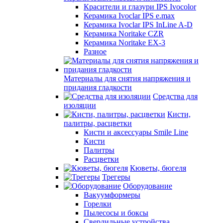
Красители и глазури IPS Ivocolor
Керамика Ivoclar IPS e.max
Керамика Ivoclar IPS InLine A-D
Керамика Noritake CZR
Керамика Noritake EX-3
Разное
Материалы для снятия напряжения и
придания гладкости
Средства для
изоляции
Кисти,
палитры, расцветки
Кисти и аксессуары Smile Line
Кисти
Палитры
Расцветки
Кюветы, бюгеля
Трегеры
Оборудование
Вакуумформеры
Горелки
Пылесосы и боксы
Сверлильные устройства