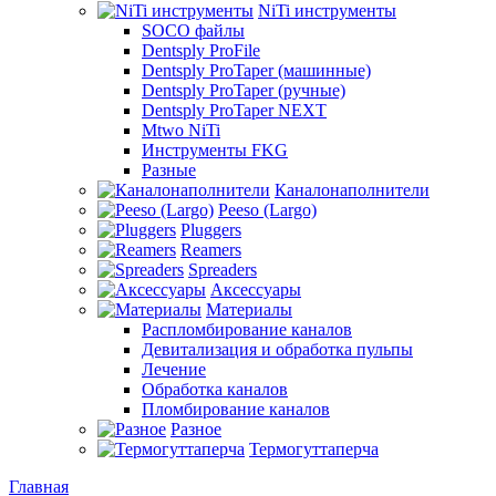
NiTi инструменты
SOCO файлы
Dentsply ProFile
Dentsply ProTaper (машинные)
Dentsply ProTaper (ручные)
Dentsply ProTaper NEXT
Mtwo NiTi
Инструменты FKG
Разные
Каналонаполнители
Peeso (Largo)
Pluggers
Reamers
Spreaders
Аксессуары
Материалы
Распломбирование каналов
Девитализация и обработка пульпы
Лечение
Обработка каналов
Пломбирование каналов
Разное
Термогуттаперча
Главная