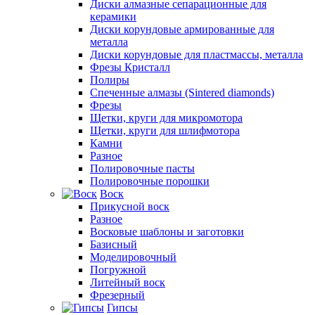
Диски алмазные сепарационные для
керамики
Диски корундовые армированные для
металла
Диски корундовые для пластмассы, металла
Фрезы Кристалл
Полиры
Спеченные алмазы (Sintered diamonds)
Фрезы
Щетки, круги для микромотора
Щетки, круги для шлифмотора
Камни
Разное
Полировочные пасты
Полировочные порошки
Воск
Прикусной воск
Разное
Восковые шаблоны и заготовки
Базисный
Моделировочный
Погружной
Литейный воск
Фрезерный
Гипсы