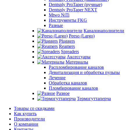
Dentsply ProTaper (ручные)
Dentsply ProTaper NEXT
Mtwo NiTi
Инструменты FKG
Разные
Каналонаполнители
Peeso (Largo)
Pluggers
Reamers
Spreaders
Аксессуары
Материалы
Распломбирование каналов
Девитализация и обработка пульпы
Лечение
Обработка каналов
Пломбирование каналов
Разное
Термогуттаперча
Товары со скидками
Как купить
Производители
О компании
Контакты