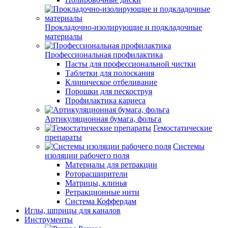
Прокладочно-изолирующие и подкладочные
материалы
Профессиональная профилактика
Пасты для профессиональной чистки
Таблетки для полоскания
Клиническое отбеливание
Порошки для пескоструя
Профилактика кариеса
Артикуляционная бумага, фольга
Гемостатические
препараты
Системы
изоляции рабочего поля
Материалы для ретракции
Роторасширители
Матрицы, клинья
Ретракционные нити
Система Коффердам
Иглы, шприцы для каналов
Инструменты