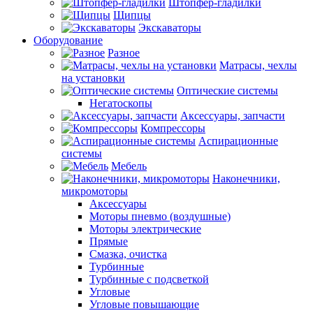
Штопфер-гладилки
Щипцы
Экскаваторы
Оборудование
Разное
Матрасы, чехлы
на установки
Оптические системы
Негатоскопы
Аксессуары, запчасти
Компрессоры
Аспирационные
системы
Мебель
Наконечники,
микромоторы
Аксессуары
Моторы пневмо (воздушные)
Моторы электрические
Прямые
Смазка, очистка
Турбинные
Турбинные с подсветкой
Угловые
Угловые повышающие