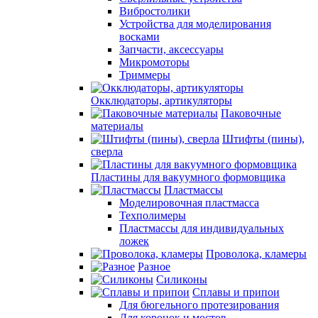
Вибростолики
Устройства для моделирования
восками
Запчасти, аксессуары
Микромоторы
Триммеры
Окклюдаторы, артикуляторы
Паковочные
материалы
Штифты (пины),
сверла
Пластины для вакуумного формовщика
Пластмассы
Моделировочная пластмасса
Техполимеры
Пластмассы для индивидуальных
ложек
Проволока, кламеры
Разное
Силиконы
Сплавы и припои
Для бюгельного протезирования
Для коронок и мостов