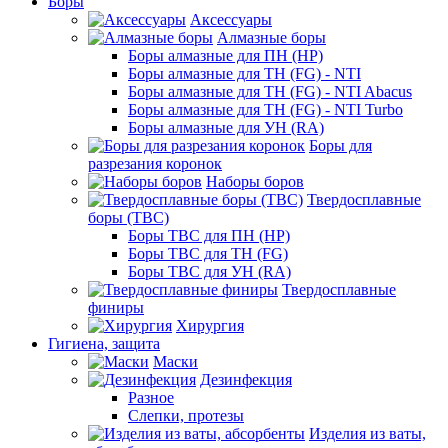
Боры
Аксессуары
Алмазные боры
Боры алмазные для ПН (HP)
Боры алмазные для ТН (FG) - NTI
Боры алмазные для ТН (FG) - NTI Abacus
Боры алмазные для ТН (FG) - NTI Turbo
Боры алмазные для УН (RA)
Боры для
разрезания коронок
Наборы боров
Твердосплавные
боры (ТВС)
Боры ТВС для ПН (HP)
Боры ТВС для ТН (FG)
Боры ТВС для УН (RA)
Твердосплавные
финиры
Хирургия
Гигиена, защита
Маски
Дезинфекция
Разное
Слепки, протезы
Изделия из ваты,