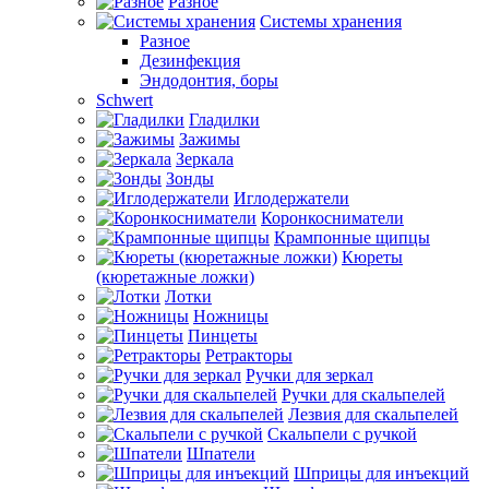
Разное
Системы хранения
Разное
Дезинфекция
Эндодонтия, боры
Schwert
Гладилки
Зажимы
Зеркала
Зонды
Иглодержатели
Коронкосниматели
Крампонные щипцы
Кюреты
(кюретажные ложки)
Лотки
Ножницы
Пинцеты
Ретракторы
Ручки для зеркал
Ручки для скальпелей
Лезвия для скальпелей
Скальпели с ручкой
Шпатели
Шприцы для инъекций