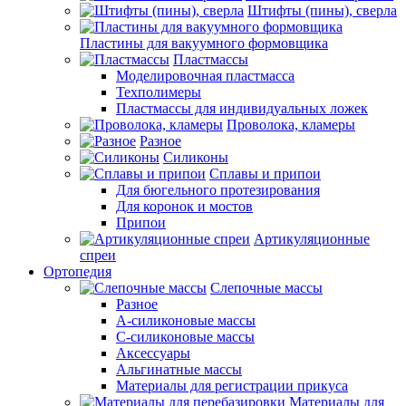
Штифты (пины), сверла
Пластины для вакуумного формовщика
Пластмассы
Моделировочная пластмасса
Техполимеры
Пластмассы для индивидуальных ложек
Проволока, кламеры
Разное
Силиконы
Сплавы и припои
Для бюгельного протезирования
Для коронок и мостов
Припои
Артикуляционные
спреи
Ортопедия
Слепочные массы
Разное
А-силиконовые массы
С-силиконовые массы
Аксессуары
Альгинатные массы
Материалы для регистрации прикуса
Материалы для