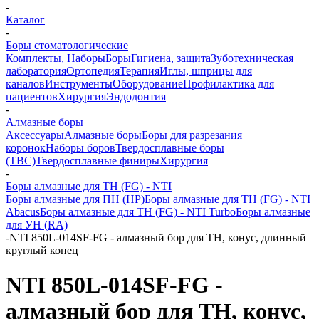
-
Каталог
-
Боры стоматологические
Комплекты, Наборы
Боры
Гигиена, защита
Зуботехническая
лаборатория
Ортопедия
Терапия
Иглы, шприцы для
каналов
Инструменты
Оборудование
Профилактика для
пациентов
Хирургия
Эндодонтия
-
Алмазные боры
Аксессуары
Алмазные боры
Боры для разрезания
коронок
Наборы боров
Твердосплавные боры
(ТВС)
Твердосплавные финиры
Хирургия
-
Боры алмазные для ТН (FG) - NTI
Боры алмазные для ПН (HP)
Боры алмазные для ТН (FG) - NTI
Abacus
Боры алмазные для ТН (FG) - NTI Turbo
Боры алмазные
для УН (RA)
-
NTI 850L-014SF-FG - алмазный бор для ТН, конус, длинный
круглый конец
NTI 850L-014SF-FG -
алмазный бор для ТН, конус,