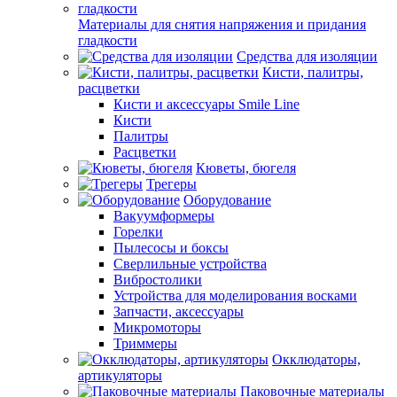
Материалы для снятия напряжения и придания
гладкости
Средства для изоляции
Кисти, палитры,
расцветки
Кисти и аксессуары Smile Line
Кисти
Палитры
Расцветки
Кюветы, бюгеля
Трегеры
Оборудование
Вакуумформеры
Горелки
Пылесосы и боксы
Сверлильные устройства
Вибростолики
Устройства для моделирования восками
Запчасти, аксессуары
Микромоторы
Триммеры
Окклюдаторы,
артикуляторы
Паковочные материалы