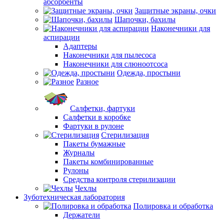
абсорбенты
Защитные экраны, очки
Шапочки, бахилы
Наконечники для
аспирации
Адаптеры
Наконечники для пылесоса
Наконечники для слюноотсоса
Одежда, простыни
Разное
Салфетки, фартуки
Салфетки в коробке
Фартуки в рулоне
Стерилизация
Пакеты бумажные
Журналы
Пакеты комбинированные
Рулоны
Средства контроля стерилизации
Чехлы
Зуботехническая лаборатория
Полировка и обработка
Держатели