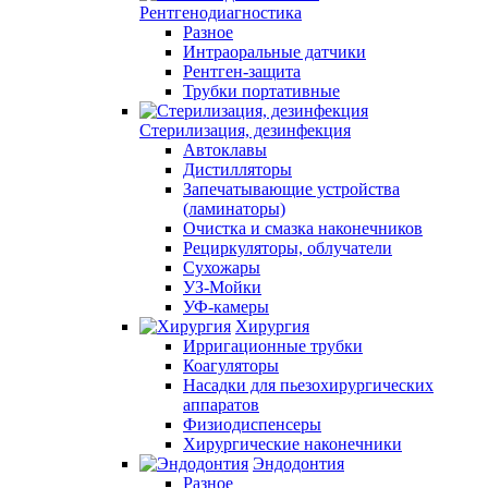
Рентгенодиагностика
Разное
Интраоральные датчики
Рентген-защита
Трубки портативные
Стерилизация, дезинфекция
Автоклавы
Дистилляторы
Запечатывающие устройства
(ламинаторы)
Очистка и смазка наконечников
Рециркуляторы, облучатели
Сухожары
УЗ-Мойки
УФ-камеры
Хирургия
Ирригационные трубки
Коагуляторы
Насадки для пьезохирургических
аппаратов
Физиодиспенсеры
Хирургические наконечники
Эндодонтия
Разное