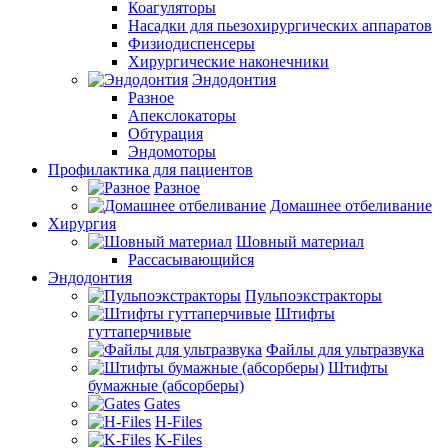
Коагуляторы
Насадки для пьезохирургических аппаратов
Физиодиспенсеры
Хирургические наконечники
Эндодонтия
Разное
Апекслокаторы
Обтурация
Эндомоторы
Профилактика для пациентов
Разное
Домашнее отбеливание
Хирургия
Шовный материал
Рассасывающийся
Эндодонтия
Пульпоэкстракторы
Штифты
гуттаперчивые
Файлы для ультразвука
Штифты
бумажные (абсорберы)
Gates
H-Files
K-Files