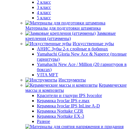
2 класс
3 класс
4 класс
5 класс
Материалы для подготовки штампика
Замковые
крепления (аттачмены)
Искусственные зубы
АНИС Зубы 2-х слойные в бобинах
Yamahachi Gloria New Ace & Naperce (полные
гарнитуры)
Yamahachi New Ace / Million (20 гарнитуров в
боксах)
VITA MFT
Инструменты
Керамические
массы и композиты
Красители и глазури IPS Ivocolor
Керамика Ivoclar IPS e.max
Керамика Ivoclar IPS InLine A-D
Керамика Noritake CZR
Керамика Noritake EX-3
Разное