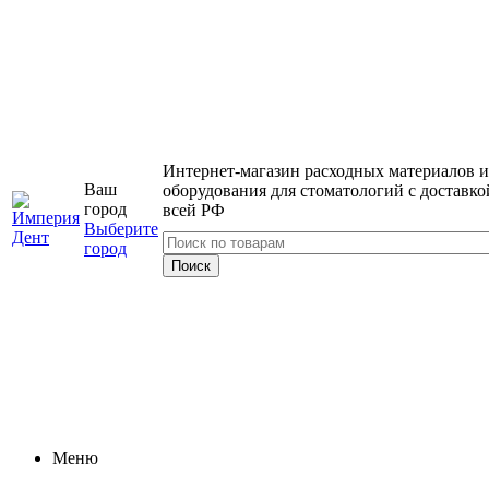
Интернет-магазин расходных материалов и
Ваш
оборудования для стоматологий с доставко
город
всей РФ
Выберите
город
Меню