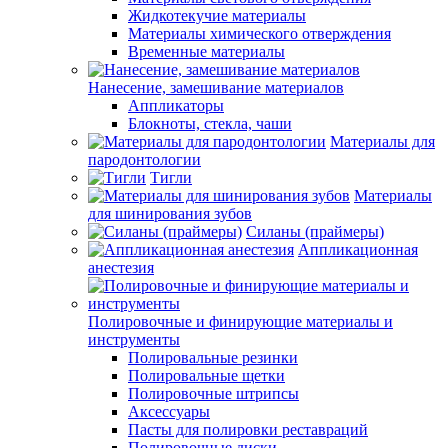
Жидкотекучие материалы
Материалы химического отверждения
Временные материалы
Нанесение, замешивание материалов
Аппликаторы
Блокноты, стекла, чаши
Материалы для
пародонтологии
Тигли
Материалы
для шинирования зубов
Силаны (праймеры)
Аппликационная
анестезия
Полировочные и финирующие материалы и
инструменты
Полировальные резинки
Полировальные щетки
Полировочные штрипсы
Аксессуары
Пасты для полировки реставраций
Полировочные диски