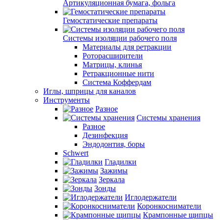
Артикуляционная бумага, фольга
Гемостатические препараты
Системы изоляции рабочего поля
Материалы для ретракции
Роторасширители
Матрицы, клинья
Ретракционные нити
Система Коффердам
Иглы, шприцы для каналов
Инструменты
Разное
Системы хранения
Разное
Дезинфекция
Эндодонтия, боры
Schwert
Гладилки
Зажимы
Зеркала
Зонды
Иглодержатели
Коронкосниматели
Крампонные щипцы