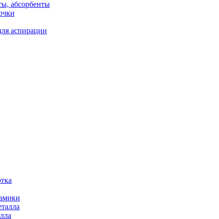
ты, абсорбенты
очки
для аспирации
отка
рамики
еталла
алла