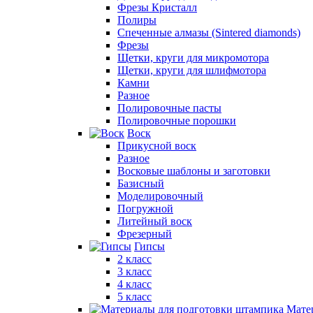
Фрезы Кристалл
Полиры
Спеченные алмазы (Sintered diamonds)
Фрезы
Щетки, круги для микромотора
Щетки, круги для шлифмотора
Камни
Разное
Полировочные пасты
Полировочные порошки
Воск
Прикусной воск
Разное
Восковые шаблоны и заготовки
Базисный
Моделировочный
Погружной
Литейный воск
Фрезерный
Гипсы
2 класс
3 класс
4 класс
5 класс
Мате