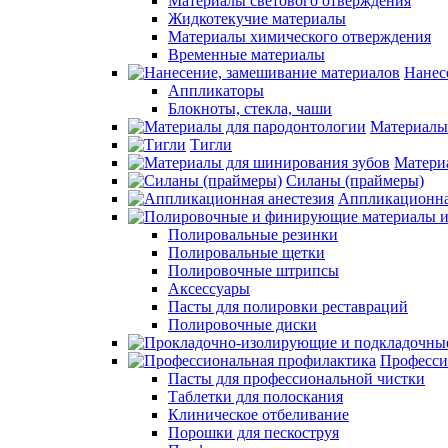
Материалы светового отверждения
Жидкотекучие материалы
Материалы химического отверждения
Временные материалы
Нанес
Аппликаторы
Блокноты, стекла, чаши
Материалы
Тигли
Матери
Силаны (праймеры)
Аппликационна
Полировальные резинки
Полировальные щетки
Полировочные штрипсы
Аксессуары
Пасты для полировки реставраций
Полировочные диски
Професси
Пасты для профессиональной чистки
Таблетки для полоскания
Клиническое отбеливание
Порошки для пескоструя