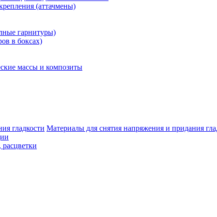
крепления (аттачмены)
олные гарнитуры)
ров в боксах)
ские массы и композиты
Материалы для снятия напряжения и придания гла
ции
, расцветки