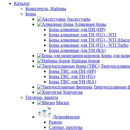
Каталог
Комплекты, Наборы
Боры
Аксессуары
Алмазные боры
Боры алмазные для ПН (HP)
Боры алмазные для ТН (FG) - NTI
Боры алмазные для ТН (FG) - NTI Abacu
Боры алмазные для ТН (FG) - NTI Turbo
Боры алмазные для УН (RA)
Боры для разр
Наборы боров
Твердосплавн
Боры ТВС для ПН (HP)
Боры ТВС для ТН (FG)
Боры ТВС для УН (RA)
Твердосплавные 
Хирургия
Гигиена, защита
Маски
Дезинфекция
Разное
Слепки, протезы