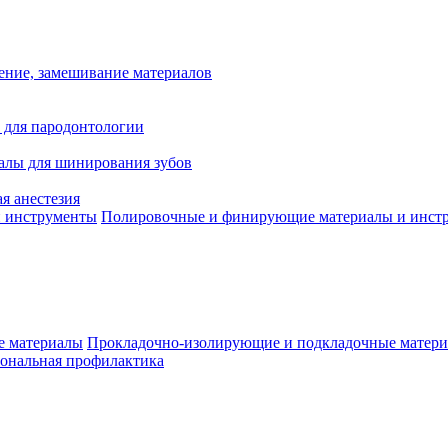
ение, замешивание материалов
 для пародонтологии
алы для шинирования зубов
я анестезия
Полировочные и финирующие материалы и инст
Прокладочно-изолирующие и подкладочные матер
ональная профилактика