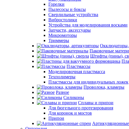
Горелки
Пылесосы и боксы
Сверлильные устройства
Вибростолики
Устройства для моделирования восками
Запчасти, аксессуары
Микромоторы
Триммеры
Окклюдаторы,
Паковочные матер
Штифты (пины), св
Пла
Пластмассы
Моделировочная пластмасса
Техполимеры
Пластмассы для индивидуальных ложек
Проволока, кламеры
Разное
Силиконы
Сплавы и припои
Для бюгельного протезирования
Для коронок и мостов
Припои
Артикуляционные
Ортопедия