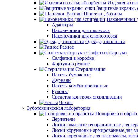
Изделия из ва
Защитные экраны, 
Шапочки, бахилы
Наконечники 
Адаптеры
Наконечники для пылесоса
Наконечники для слюноотсоса
Одежда, простыни
Разное
Салфетки, фартуки
Салфетки в коробке
Фартуки в рулоне
Стерилизация
Пакеты бумажные
Журналы
Пакеты комбинированные
Рулоны
Средства контроля стерилизации
Чехлы
Зуботехническая лаборатория
Полировка и обраб
Держатели
Диски алмазные сепарационные для ке
Диски корундовые армированные для м
Диски корундовые для пластмассы, мет