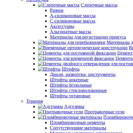
Слепочные массы
Разное
А-силиконовые массы
С-силиконовые массы
Аксессуары
Альгинатные массы
Материалы для регистрации прикуса
Материалы д
В
Цемент
Цементы
Штифты
Дрили, развертки, инструменты
Штифты анкерные
Штифты беззольные
Штифты стекловолоконные
Штифты титановые
Терапия
Адгезивы
Протравочные гели
Пломбировочн
Пломбировочные цементы
Сопутствующие материалы