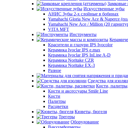
Замковые 
Искусственные зубы
АНИС Зубы 2-х слойные в бобинах
Yamahachi Gloria New Ace & Naperce (п
Yamahachi New Ace / Million (20 гарниту
VITA MFT
Инструменты
Керамиче
Красители и глазури IPS Ivocolor
Керамика Ivoclar IPS e.max
Керамика Ivoclar IPS InLine A-D
Керамика Noritake CZR
Керамика Noritake EX-3
Разное
Средства для изоля
Кисти, палитры
Кисти и аксессуары Smile Line
Кисти
Палитры
Расцветки
Кюветы, бюгеля
Трегеры
Оборудование
Вакуумформеры