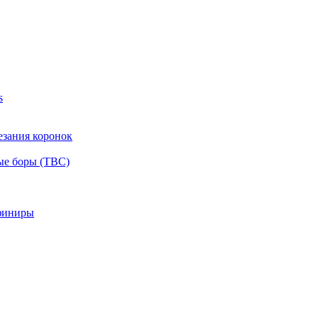
s
езания коронок
ые боры (ТВС)
финиры