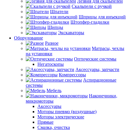
Лезвия для скальпелей
Скальпели с ручкой
Шпатели
Шприцы для инъекций
Штопфер-гладилки
Щипцы
Экскаваторы
Оборудование
Разное
Матрасы, чехлы
на установки
Оптические системы
Негатоскопы
Аксессуары, запчасти
Компрессоры
Аспирационные
системы
Мебель
Наконечники,
микромоторы
Аксессуары
Моторы пневмо (воздушные)
Моторы электрические
Прямые
Смазка, очистка