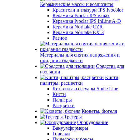
Керамические массы и композиты
Красители и глазури IPS Ivocolor
Керамика Ivoclar IPS e.max
Керамика Ivoclar IPS InLine A-D
Керамика Noritake CZR
Керамика Noritake EX-3
Разное
Материалы для снятия напряжения и
придания гладкости
Средства для
изоляции
Кисти,
палитры, расцветки
Кисти и аксессуары Smile Line
Кисти
Палитры
Расцветки
Кюветы, бюгеля
Трегеры
Оборудование
Вакуумформеры
Горелки
Пылесосы и боксы