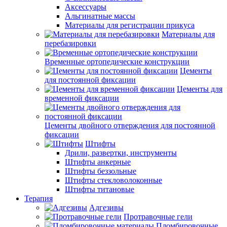
Аксессуары
Альгинатные массы
Материалы для регистрации прикуса
Материалы для
перебазировки
Временные ортопедические конструкции
Цементы
для постоянной фиксации
Цементы для
временной фиксации
Цементы двойного отверждения для постоянной
фиксации
Штифты
Дрили, развертки, инструменты
Штифты анкерные
Штифты беззольные
Штифты стекловолоконные
Штифты титановые
Терапия
Адгезивы
Протравочные гели
Пломбировочные