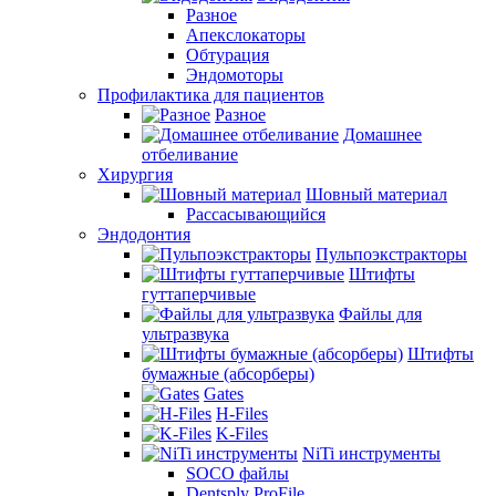
Разное
Апекслокаторы
Обтурация
Эндомоторы
Профилактика для пациентов
Разное
Домашнее
отбеливание
Хирургия
Шовный материал
Рассасывающийся
Эндодонтия
Пульпоэкстракторы
Штифты
гуттаперчивые
Файлы для
ультразвука
Штифты
бумажные (абсорберы)
Gates
H-Files
K-Files
NiTi инструменты
SOCO файлы
Dentsply ProFile