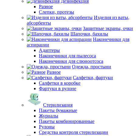
Дезинфекция
Разное
Слепки, протезы
Изделия из ваты,
абсорбенты
Защитные экраны, очки
Шапочки, бахилы
Наконечники для
аспирации
Адаптеры
Наконечники для пылесоса
Наконечники для слюноотсоса
Одежда, простыни
Разное
Салфетки, фартуки
Салфетки в коробке
Фартуки в рулоне
Стерилизация
Пакеты бумажные
Журналы
Пакеты комбинированные
Рулоны
Средства контроля стерилизации