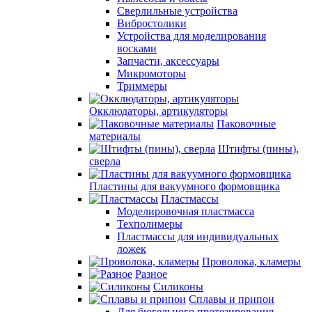
Сверлильные устройства
Вибростолики
Устройства для моделирования
восками
Запчасти, аксессуары
Микромоторы
Триммеры
Окклюдаторы, артикуляторы
Паковочные
материалы
Штифты (пины),
сверла
Пластины для вакуумного формовщика
Пластмассы
Моделировочная пластмасса
Техполимеры
Пластмассы для индивидуальных
ложек
Проволока, кламеры
Разное
Силиконы
Сплавы и припои
Для бюгельного протезирования