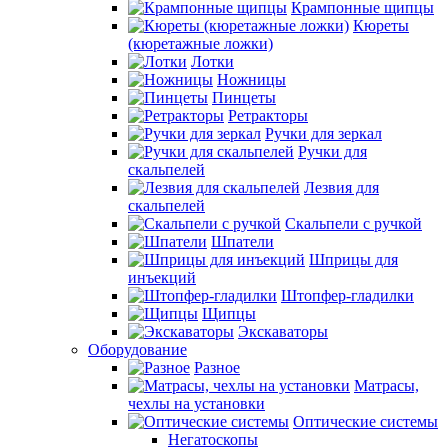
Крампонные щипцы
Кюреты
(кюретажные ложки)
Лотки
Ножницы
Пинцеты
Ретракторы
Ручки для зеркал
Ручки для
скальпелей
Лезвия для
скальпелей
Скальпели с ручкой
Шпатели
Шприцы для
инъекций
Штопфер-гладилки
Щипцы
Экскаваторы
Оборудование
Разное
Матрасы,
чехлы на установки
Оптические системы
Негатоскопы