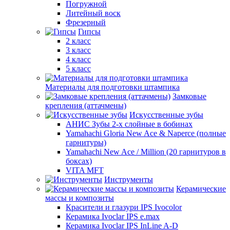
Погружной
Литейный воск
Фрезерный
Гипсы
2 класс
3 класс
4 класс
5 класс
Материалы для подготовки штампика
Замковые
крепления (аттачмены)
Искусственные зубы
АНИС Зубы 2-х слойные в бобинах
Yamahachi Gloria New Ace & Naperce (полные
гарнитуры)
Yamahachi New Ace / Million (20 гарнитуров в
боксах)
VITA MFT
Инструменты
Керамические
массы и композиты
Красители и глазури IPS Ivocolor
Керамика Ivoclar IPS e.max
Керамика Ivoclar IPS InLine A-D