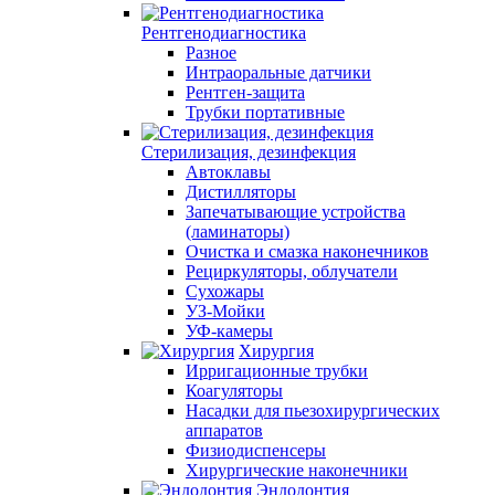
Рентгенодиагностика
Разное
Интраоральные датчики
Рентген-защита
Трубки портативные
Стерилизация, дезинфекция
Автоклавы
Дистилляторы
Запечатывающие устройства
(ламинаторы)
Очистка и смазка наконечников
Рециркуляторы, облучатели
Сухожары
УЗ-Мойки
УФ-камеры
Хирургия
Ирригационные трубки
Коагуляторы
Насадки для пьезохирургических
аппаратов
Физиодиспенсеры
Хирургические наконечники
Эндодонтия