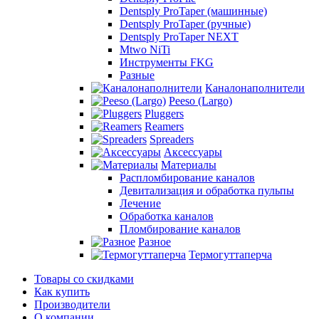
Dentsply ProTaper (машинные)
Dentsply ProTaper (ручные)
Dentsply ProTaper NEXT
Mtwo NiTi
Инструменты FKG
Разные
Каналонаполнители
Peeso (Largo)
Pluggers
Reamers
Spreaders
Аксессуары
Материалы
Распломбирование каналов
Девитализация и обработка пульпы
Лечение
Обработка каналов
Пломбирование каналов
Разное
Термогуттаперча
Товары со скидками
Как купить
Производители
О компании