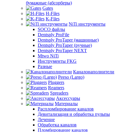
бумажные (абсорберы)
Gates
H-Files
K-Files
NiTi инструменты
SOCO файлы
Dentsply ProFile
Dentsply ProTaper (машинные)
Dentsply ProTaper (ручные)
Dentsply ProTaper NEXT
Mtwo NiTi
Инструменты FKG
Разные
Каналонаполнители
Peeso (Largo)
Pluggers
Reamers
Spreaders
Аксессуары
Материалы
Распломбирование каналов
Девитализация и обработка пульпы
Лечение
Обработка каналов
Пломбирование каналов