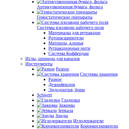
Артикуляционная бумага, фольга
Гемостатические препараты
Системы изоляции рабочего поля
Материалы для ретракции
Роторасширители
Матрицы, клинья
Ретракционные нити
Система Коффердам
Иглы, шприцы для каналов
Инструменты
Разное
Системы хранения
Разное
Дезинфекция
Эндодонтия, боры
Schwert
Гладилки
Зажимы
Зеркала
Зонды
Иглодержатели
Коронкосниматели