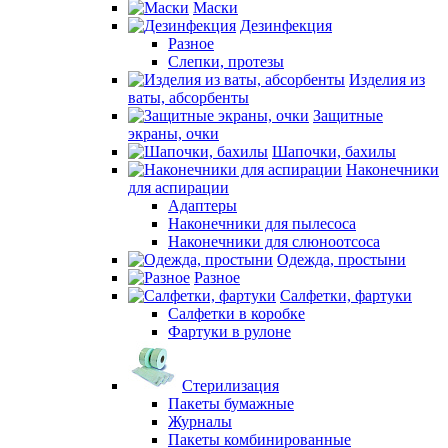
Маски
Дезинфекция
Разное
Слепки, протезы
Изделия из
ваты, абсорбенты
Защитные
экраны, очки
Шапочки, бахилы
Наконечники
для аспирации
Адаптеры
Наконечники для пылесоса
Наконечники для слюноотсоса
Одежда, простыни
Разное
Салфетки, фартуки
Салфетки в коробке
Фартуки в рулоне
Стерилизация
Пакеты бумажные
Журналы
Пакеты комбинированные