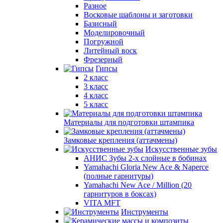
Разное
Восковые шаблоны и заготовки
Базисный
Моделировочный
Погружной
Литейный воск
Фрезерный
Гипсы
2 класс
3 класс
4 класс
5 класс
Материалы для подготовки штампика
Замковые крепления (аттачмены)
Искусственные зубы
АНИС Зубы 2-х слойные в бобинах
Yamahachi Gloria New Ace & Naperce
(полные гарнитуры)
Yamahachi New Ace / Million (20
гарнитуров в боксах)
VITA MFT
Инструменты