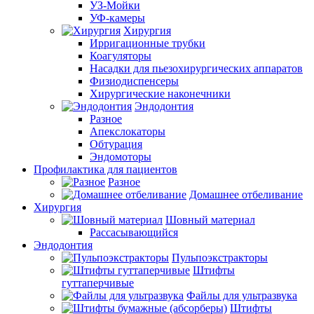
УЗ-Мойки
УФ-камеры
Хирургия
Ирригационные трубки
Коагуляторы
Насадки для пьезохирургических аппаратов
Физиодиспенсеры
Хирургические наконечники
Эндодонтия
Разное
Апекслокаторы
Обтурация
Эндомоторы
Профилактика для пациентов
Разное
Домашнее отбеливание
Хирургия
Шовный материал
Рассасывающийся
Эндодонтия
Пульпоэкстракторы
Штифты
гуттаперчивые
Файлы для ультразвука
Штифты