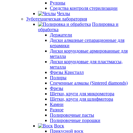
Рулоны
Средства контроля стерилизации
Чехлы
Зуботехническая лаборатория
Полировка и
обработка
Держатели
Диски алмазные сепарационные для
керамики
Диски корундовые армированные для
металла
Диски корундовые для пластмассы,
металла
Фрезы Кристалл
Полиры
Спеченные алмазы (Sintered diamonds)
Фрезы
Щетки, круги для микромотора
Щетки, круги для шлифмотора
Камни
Разное
Полировочные пасты
Полировочные порошки
Воск
Прикусной воск