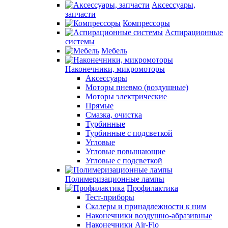
Аксессуары,
запчасти
Компрессоры
Аспирационные
системы
Мебель
Наконечники, микромоторы
Аксессуары
Моторы пневмо (воздушные)
Моторы электрические
Прямые
Смазка, очистка
Турбинные
Турбинные с подсветкой
Угловые
Угловые повышающие
Угловые с подсветкой
Полимеризационные лампы
Профилактика
Тест-приборы
Скалеры и принадлежности к ним
Наконечники воздушно-абразивные
Наконечники Air-Flo