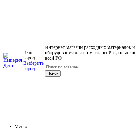
Интернет-магазин расходных материалов и
Ваш
оборудования для стоматологий с доставко
город
всей РФ
Выберите
город
Меню