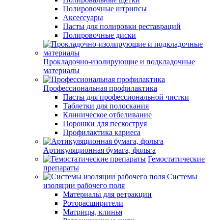
Полировочные штрипсы
Аксессуары
Пасты для полировки реставраций
Полировочные диски
Прокладочно-изолирующие и подкладочные
материалы
Профессиональная профилактика
Пасты для профессиональной чистки
Таблетки для полоскания
Клиническое отбеливание
Порошки для пескоструя
Профилактика кариеса
Артикуляционная бумага, фольга
Гемостатические
препараты
Системы
изоляции рабочего поля
Материалы для ретракции
Роторасширители
Матрицы, клинья