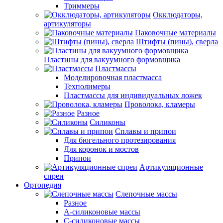
Триммеры
Окклюдаторы,
артикуляторы
Паковочные материалы
Штифты (пины), сверла
Пластины для вакуумного формовщика
Пластмассы
Моделировочная пластмасса
Техполимеры
Пластмассы для индивидуальных ложек
Проволока, кламеры
Разное
Силиконы
Сплавы и припои
Для бюгельного протезирования
Для коронок и мостов
Припои
Артикуляционные
спреи
Ортопедия
Слепочные массы
Разное
А-силиконовые массы
С-силиконовые массы