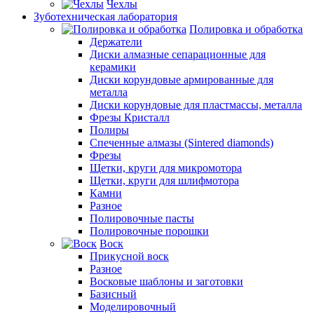
Чехлы
Зуботехническая лаборатория
Полировка и обработка
Держатели
Диски алмазные сепарационные для
керамики
Диски корундовые армированные для
металла
Диски корундовые для пластмассы, металла
Фрезы Кристалл
Полиры
Спеченные алмазы (Sintered diamonds)
Фрезы
Щетки, круги для микромотора
Щетки, круги для шлифмотора
Камни
Разное
Полировочные пасты
Полировочные порошки
Воск
Прикусной воск
Разное
Восковые шаблоны и заготовки
Базисный
Моделировочный