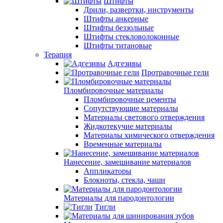
Штифты
Дрили, развертки, инструменты
Штифты анкерные
Штифты беззольные
Штифты стекловолоконные
Штифты титановые
Терапия
Адгезивы
Протравочные гели
Пломбировочные материалы
Пломбировочные цементы
Сопутствующие материалы
Материалы светового отверждения
Жидкотекучие материалы
Материалы химического отверждения
Временные материалы
Нанесение, замешивание материалов
Аппликаторы
Блокноты, стекла, чаши
Материалы для пародонтологии
Тигли