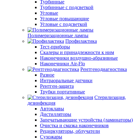
Турбинные
Турбинные с подсветкой
Угловые
Угловые повышающие
Угловые с подсветкой
Полимеризационные лампы
Профилактика
Тест-приборы
Скалеры и принадлежности к ним
Наконечники воздушно-абразивные
Наконечники Air-Flo
Рентгенодиагностика
Разное
Интраоральные датчики
Рентген-защита
Трубки портативные
Стерилизация,
дезинфекция
Автоклавы
Дистилляторы
Запечатывающие устройства (ламинаторы)
Очистка и смазка наконечников
Рециркуляторы, облучатели
Сухожары