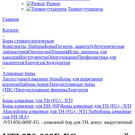
Разное
Термогуттаперча
Главная
-
Каталог
-
Боры стоматологические
Комплекты, Наборы
Боры
Гигиена, защита
Зуботехническая
лаборатория
Ортопедия
Терапия
Иглы, шприцы для
каналов
Инструменты
Оборудование
Профилактика для
пациентов
Хирургия
Эндодонтия
-
Алмазные боры
Аксессуары
Алмазные боры
Боры для разрезания
коронок
Наборы боров
Твердосплавные боры
(ТВС)
Твердосплавные финиры
Хирургия
-
Боры алмазные для ТН (FG) - NTI
Боры алмазные для ПН (HP)
Боры алмазные для ТН (FG) - NTI
Abacus
Боры алмазные для ТН (FG) - NTI Turbo
Боры алмазные
для УН (RA)
-
NTI 856-009F-FG - алмазный бор для ТН, конус закругленный