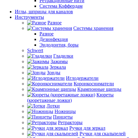
Ретракционные нити
Система Коффердам
Иглы, шприцы для каналов
Инструменты
Разное
Системы хранения
Разное
Дезинфекция
Эндодонтия, боры
Schwert
Гладилки
Зажимы
Зеркала
Зонды
Иглодержатели
Коронкосниматели
Крампонные щипцы
Кюреты
(кюретажные ложки)
Лотки
Ножницы
Пинцеты
Ретракторы
Ручки для зеркал
Ручки для скальпелей