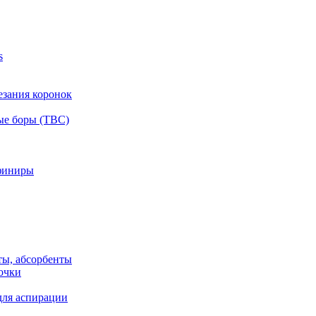
s
езания коронок
ые боры (ТВС)
финиры
ты, абсорбенты
очки
для аспирации