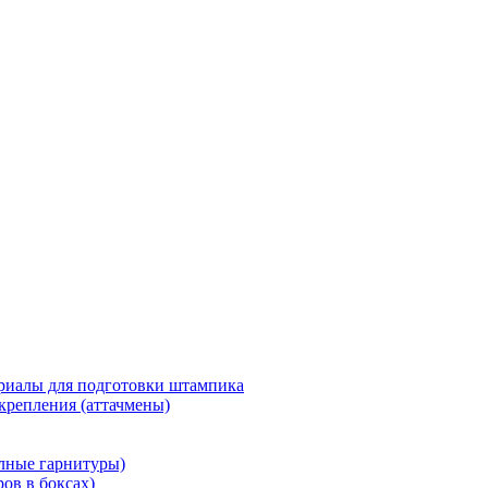
риалы для подготовки штампика
крепления (аттачмены)
олные гарнитуры)
ров в боксах)