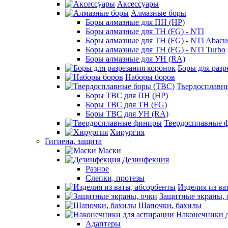
Аксессуары
Алмазные боры
Боры алмазные для ПН (HP)
Боры алмазные для ТН (FG) - NTI
Боры алмазные для ТН (FG) - NTI Abacu
Боры алмазные для ТН (FG) - NTI Turbo
Боры алмазные для УН (RA)
Боры для разр
Наборы боров
Твердосплавн
Боры ТВС для ПН (HP)
Боры ТВС для ТН (FG)
Боры ТВС для УН (RA)
Твердосплавные 
Хирургия
Гигиена, защита
Маски
Дезинфекция
Разное
Слепки, протезы
Изделия из ва
Защитные экраны, 
Шапочки, бахилы
Наконечники 
Адаптеры