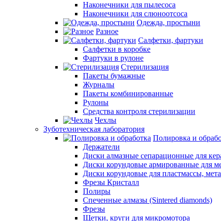
Наконечники для пылесоса
Наконечники для слюноотсоса
Одежда, простыни
Разное
Салфетки, фартуки
Салфетки в коробке
Фартуки в рулоне
Стерилизация
Пакеты бумажные
Журналы
Пакеты комбинированные
Рулоны
Средства контроля стерилизации
Чехлы
Зуботехническая лаборатория
Полировка и обраб
Держатели
Диски алмазные сепарационные для ке
Диски корундовые армированные для м
Диски корундовые для пластмассы, мет
Фрезы Кристалл
Полиры
Спеченные алмазы (Sintered diamonds)
Фрезы
Щетки, круги для микромотора