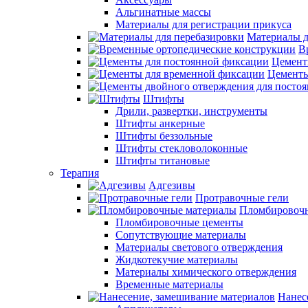
Альгинатные массы
Материалы для регистрации прикуса
Материалы д
В
Цемент
Цементы
Штифты
Дрили, развертки, инструменты
Штифты анкерные
Штифты беззольные
Штифты стекловолоконные
Штифты титановые
Терапия
Адгезивы
Протравочные гели
Пломбировочн
Пломбировочные цементы
Сопутствующие материалы
Материалы светового отверждения
Жидкотекучие материалы
Материалы химического отверждения
Временные материалы
Нанес