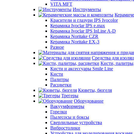
VITA MFT
Инструменты
Керамиче
Красители и глазури IPS Ivocolor
Керамика Ivoclar IPS e.max
Керамика Ivoclar IPS InLine A-D
Керамика Noritake CZR
Керамика Noritake EX-3
Разное
Средства для изоля
Кисти, палитры
Кисти и аксессуары Smile Line
Кисти
Палитры
Расцветки
Кюветы, бюгеля
Трегеры
Оборудование
Вакуумформеры
Горелки
Пылесосы и боксы
Сверлильные устройства
Вибростолики
Устройства для моделирования восками