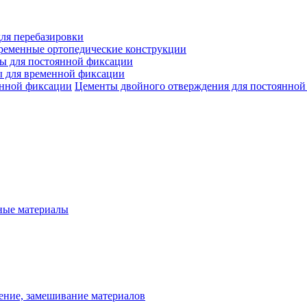
ля перебазировки
ременные ортопедические конструкции
ы для постоянной фиксации
 для временной фиксации
Цементы двойного отверждения для постоянной
ые материалы
ение, замешивание материалов