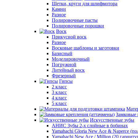
Щетки, круги для шлифмотора
Камни
Разное
Полировочные пасты
Полировочные порошки
Воск
Прикусной воск
Разное
Восковые шаблоны и заготовки
Базисный
Моделировочный
Погружной
Литейный воск
Фрезерный
Гипсы
2 класс
3 класс
4 класс
5 класс
Мате
Замковые 
Искусственные зубы
АНИС Зубы 2-х слойные в бобинах
Yamahachi Gloria New Ace & Naperce (п
Yamahachi New Ace / Million (20 гарниту