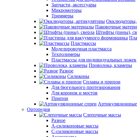
Запчасти, аксессуары
Микромоторы
Триммеры
Окклюдаторы,
Паковочные матер
Штифты (пины), св
Пла
Пластмассы
Моделировочная пластмасса
Техполимеры
Пластмассы для индивидуальных ложек
Проволока, кламеры
Разное
Силиконы
Сплавы и припои
Для бюгельного протезирования
Для коронок и мостов
Припои
Артикуляционные
Ортопедия
Слепочные массы
Разное
А-силиконовые массы
С-силиконовые массы
Аксессуары