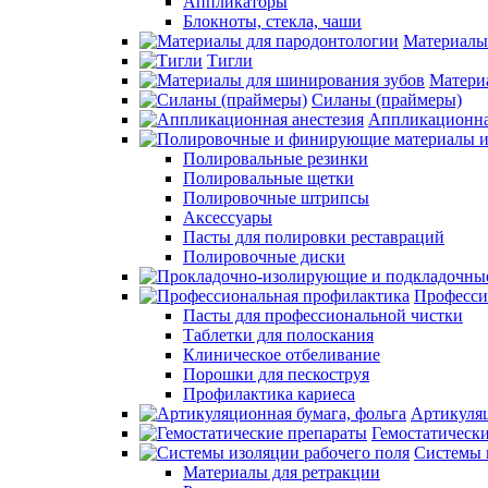
Аппликаторы
Блокноты, стекла, чаши
Материалы
Тигли
Матери
Силаны (праймеры)
Аппликационна
Полировальные резинки
Полировальные щетки
Полировочные штрипсы
Аксессуары
Пасты для полировки реставраций
Полировочные диски
Професси
Пасты для профессиональной чистки
Таблетки для полоскания
Клиническое отбеливание
Порошки для пескоструя
Профилактика кариеса
Артикуляц
Гемостатическ
Системы 
Материалы для ретракции