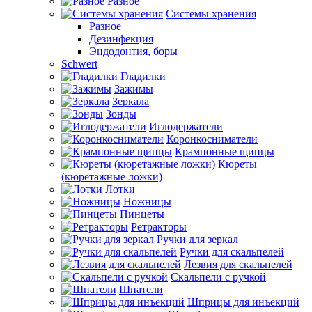
Разное
Системы хранения
Разное
Дезинфекция
Эндодонтия, боры
Schwert
Гладилки
Зажимы
Зеркала
Зонды
Иглодержатели
Коронкосниматели
Крампонные щипцы
Кюреты
(кюретажные ложки)
Лотки
Ножницы
Пинцеты
Ретракторы
Ручки для зеркал
Ручки для скальпелей
Лезвия для скальпелей
Скальпели с ручкой
Шпатели
Шприцы для инъекций