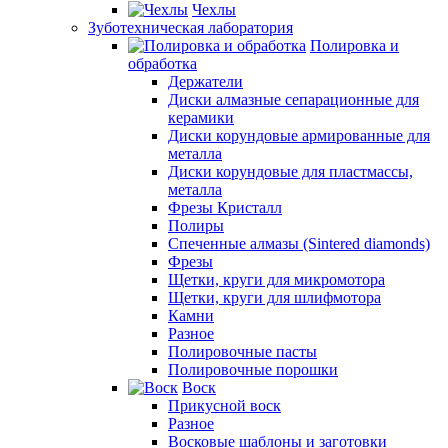
Чехлы
Зуботехническая лаборатория
Полировка и
обработка
Держатели
Диски алмазные сепарационные для
керамики
Диски корундовые армированные для
металла
Диски корундовые для пластмассы,
металла
Фрезы Кристалл
Полиры
Спеченные алмазы (Sintered diamonds)
Фрезы
Щетки, круги для микромотора
Щетки, круги для шлифмотора
Камни
Разное
Полировочные пасты
Полировочные порошки
Воск
Прикусной воск
Разное
Восковые шаблоны и заготовки