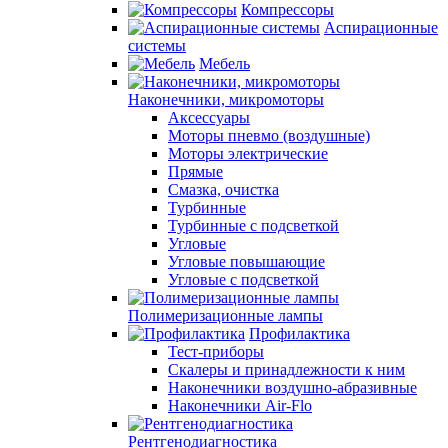
Компрессоры
Аспирационные
системы
Мебель
Наконечники, микромоторы
Аксессуары
Моторы пневмо (воздушные)
Моторы электрические
Прямые
Смазка, очистка
Турбинные
Турбинные с подсветкой
Угловые
Угловые повышающие
Угловые с подсветкой
Полимеризационные лампы
Профилактика
Тест-приборы
Скалеры и принадлежности к ним
Наконечники воздушно-абразивные
Наконечники Air-Flo
Рентгенодиагностика