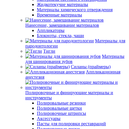
Жидкотекучие материалы
Материалы химического отверждения
Временные материалы
Нанесение, замешивание материалов
Аппликаторы
Блокноты, стекла, чаши
Материалы для
пародонтологии
Тигли
Материалы
для шинирования зубов
Силаны (праймеры)
Аппликационная
анестезия
Полировочные и финирующие материалы и
инструменты
Полировальные резинки
Полировальные щетки
Полировочные штрипсы
Аксессуары
Пасты для полировки реставраций
Полировочные диски