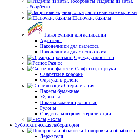
Изделия из ваты,
абсорбенты
Защитные экраны, очки
Шапочки, бахилы
Наконечники для аспирации
Адаптеры
Наконечники для пылесоса
Наконечники для слюноотсоса
Одежда, простыни
Разное
Салфетки, фартуки
Салфетки в коробке
Фартуки в рулоне
Стерилизация
Пакеты бумажные
Журналы
Пакеты комбинированные
Рулоны
Средства контроля стерилизации
Чехлы
Зуботехническая лаборатория
Полировка и обработка
Держатели