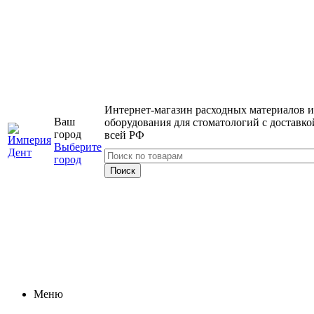
Интернет-магазин расходных материалов и
Ваш
оборудования для стоматологий с доставко
город
всей РФ
Выберите
город
Меню