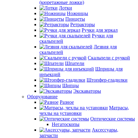
(кюретажные ложки)
Лотки
Ножницы
Пинцеты
Ретракторы
Ручки для зеркал
Ручки для
скальпелей
Лезвия для
скальпелей
Скальпели с ручкой
Шпатели
Шприцы для
инъекций
Штопфер-гладилки
Щипцы
Экскаваторы
Оборудование
Разное
Матрасы,
чехлы на установки
Оптические системы
Негатоскопы
Аксессуары,
запчасти