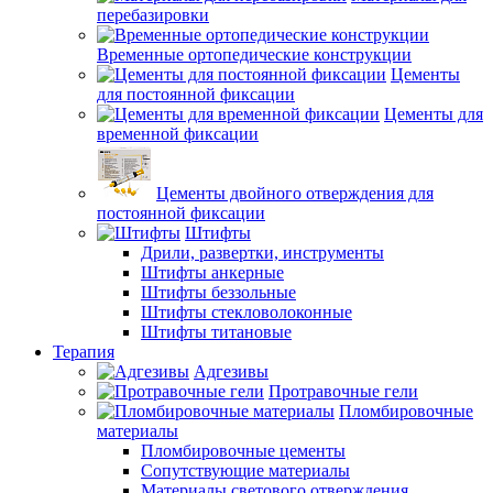
перебазировки
Временные ортопедические конструкции
Цементы
для постоянной фиксации
Цементы для
временной фиксации
Цементы двойного отверждения для
постоянной фиксации
Штифты
Дрили, развертки, инструменты
Штифты анкерные
Штифты беззольные
Штифты стекловолоконные
Штифты титановые
Терапия
Адгезивы
Протравочные гели
Пломбировочные
материалы
Пломбировочные цементы
Сопутствующие материалы
Материалы светового отверждения