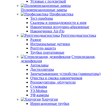
Угловые с подсветкой
Полимеризационные лампы
Профилактика
Тест-приборы
Скалеры и принадлежности к ним
Наконечники воздушно-абразивные
Наконечники Air-Flo
Рентгенодиагностика
Разное
Интраоральные датчики
Рентген-защита
Трубки портативные
Стерилизация,
дезинфекция
Автоклавы
Дистилляторы
Запечатывающие устройства (ламинаторы)
Очистка и смазка наконечников
Рециркуляторы, облучатели
Сухожары
УЗ-Мойки
УФ-камеры
Хирургия
Ирригационные трубки