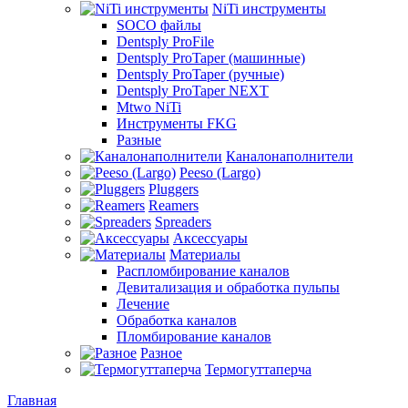
NiTi инструменты
SOCO файлы
Dentsply ProFile
Dentsply ProTaper (машинные)
Dentsply ProTaper (ручные)
Dentsply ProTaper NEXT
Mtwo NiTi
Инструменты FKG
Разные
Каналонаполнители
Peeso (Largo)
Pluggers
Reamers
Spreaders
Аксессуары
Материалы
Распломбирование каналов
Девитализация и обработка пульпы
Лечение
Обработка каналов
Пломбирование каналов
Разное
Термогуттаперча
Главная