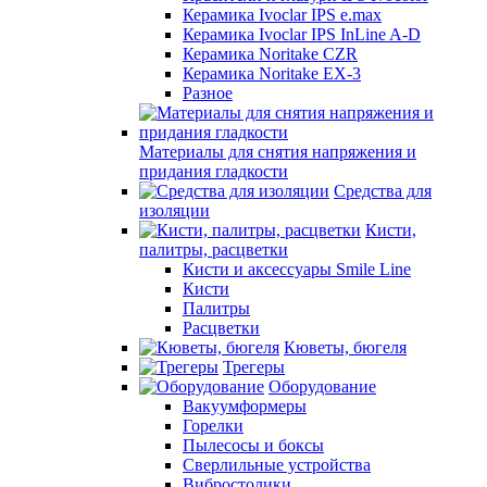
Керамика Ivoclar IPS e.max
Керамика Ivoclar IPS InLine A-D
Керамика Noritake CZR
Керамика Noritake EX-3
Разное
Материалы для снятия напряжения и
придания гладкости
Средства для
изоляции
Кисти,
палитры, расцветки
Кисти и аксессуары Smile Line
Кисти
Палитры
Расцветки
Кюветы, бюгеля
Трегеры
Оборудование
Вакуумформеры
Горелки
Пылесосы и боксы
Сверлильные устройства
Вибростолики