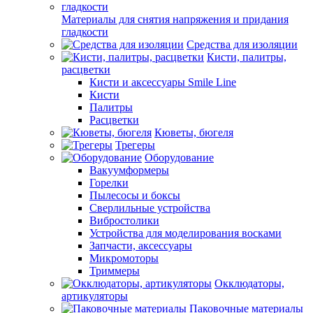
Материалы для снятия напряжения и придания
гладкости
Средства для изоляции
Кисти, палитры,
расцветки
Кисти и аксессуары Smile Line
Кисти
Палитры
Расцветки
Кюветы, бюгеля
Трегеры
Оборудование
Вакуумформеры
Горелки
Пылесосы и боксы
Сверлильные устройства
Вибростолики
Устройства для моделирования восками
Запчасти, аксессуары
Микромоторы
Триммеры
Окклюдаторы,
артикуляторы
Паковочные материалы