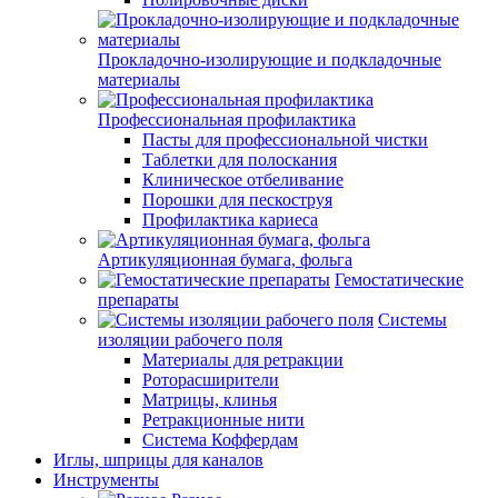
Прокладочно-изолирующие и подкладочные
материалы
Профессиональная профилактика
Пасты для профессиональной чистки
Таблетки для полоскания
Клиническое отбеливание
Порошки для пескоструя
Профилактика кариеса
Артикуляционная бумага, фольга
Гемостатические
препараты
Системы
изоляции рабочего поля
Материалы для ретракции
Роторасширители
Матрицы, клинья
Ретракционные нити
Система Коффердам
Иглы, шприцы для каналов
Инструменты