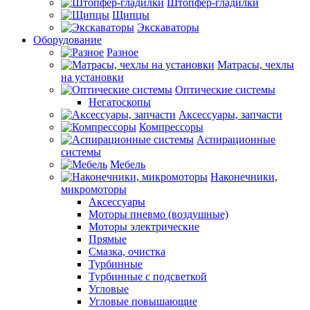
Штопфер-гладилки
Щипцы
Экскаваторы
Оборудование
Разное
Матрасы, чехлы
на установки
Оптические системы
Негатоскопы
Аксессуары, запчасти
Компрессоры
Аспирационные
системы
Мебель
Наконечники,
микромоторы
Аксессуары
Моторы пневмо (воздушные)
Моторы электрические
Прямые
Смазка, очистка
Турбинные
Турбинные с подсветкой
Угловые
Угловые повышающие