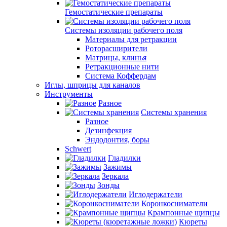
Гемостатические препараты
Системы изоляции рабочего поля
Материалы для ретракции
Роторасширители
Матрицы, клинья
Ретракционные нити
Система Коффердам
Иглы, шприцы для каналов
Инструменты
Разное
Системы хранения
Разное
Дезинфекция
Эндодонтия, боры
Schwert
Гладилки
Зажимы
Зеркала
Зонды
Иглодержатели
Коронкосниматели
Крампонные щипцы
Кюреты