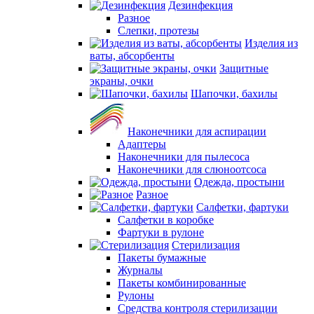
Дезинфекция
Разное
Слепки, протезы
Изделия из
ваты, абсорбенты
Защитные
экраны, очки
Шапочки, бахилы
Наконечники для аспирации
Адаптеры
Наконечники для пылесоса
Наконечники для слюноотсоса
Одежда, простыни
Разное
Салфетки, фартуки
Салфетки в коробке
Фартуки в рулоне
Стерилизация
Пакеты бумажные
Журналы
Пакеты комбинированные
Рулоны
Средства контроля стерилизации