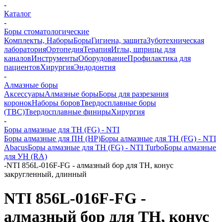
-
Каталог
-
Боры стоматологические
Комплекты, Наборы
Боры
Гигиена, защита
Зуботехническая
лаборатория
Ортопедия
Терапия
Иглы, шприцы для
каналов
Инструменты
Оборудование
Профилактика для
пациентов
Хирургия
Эндодонтия
-
Алмазные боры
Аксессуары
Алмазные боры
Боры для разрезания
коронок
Наборы боров
Твердосплавные боры
(ТВС)
Твердосплавные финиры
Хирургия
-
Боры алмазные для ТН (FG) - NTI
Боры алмазные для ПН (HP)
Боры алмазные для ТН (FG) - NTI
Abacus
Боры алмазные для ТН (FG) - NTI Turbo
Боры алмазные
для УН (RA)
-
NTI 856L-016F-FG - алмазный бор для ТН, конус
закругленный, длинный
NTI 856L-016F-FG -
алмазный бор для ТН, конус