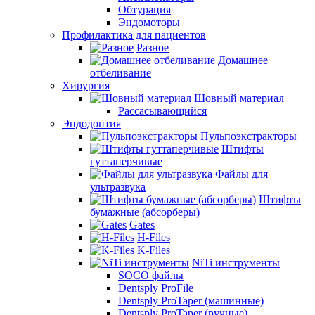
Обтурация
Эндомоторы
Профилактика для пациентов
Разное
Домашнее
отбеливание
Хирургия
Шовный материал
Рассасывающийся
Эндодонтия
Пульпоэкстракторы
Штифты
гуттаперчивые
Файлы для
ультразвука
Штифты
бумажные (абсорберы)
Gates
H-Files
K-Files
NiTi инструменты
SOCO файлы
Dentsply ProFile
Dentsply ProTaper (машинные)
Dentsply ProTaper (ручные)