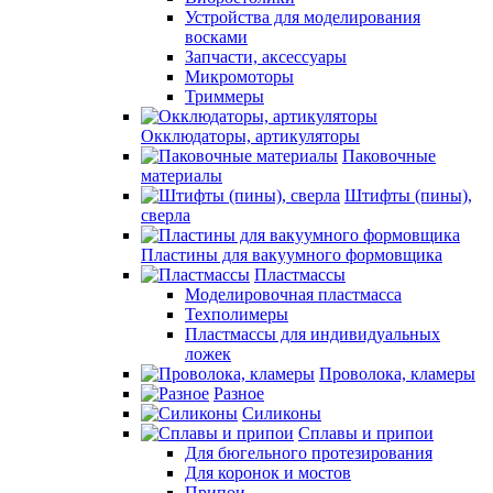
Устройства для моделирования
восками
Запчасти, аксессуары
Микромоторы
Триммеры
Окклюдаторы, артикуляторы
Паковочные
материалы
Штифты (пины),
сверла
Пластины для вакуумного формовщика
Пластмассы
Моделировочная пластмасса
Техполимеры
Пластмассы для индивидуальных
ложек
Проволока, кламеры
Разное
Силиконы
Сплавы и припои
Для бюгельного протезирования
Для коронок и мостов
Припои