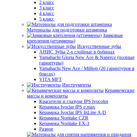
2 класс
3 класс
4 класс
5 класс
Материалы для подготовки штампика
Замковые
крепления (аттачмены)
Искусственные зубы
АНИС Зубы 2-х слойные в бобинах
Yamahachi Gloria New Ace & Naperce (полные
гарнитуры)
Yamahachi New Ace / Million (20 гарнитуров в
боксах)
VITA MFT
Инструменты
Керамические
массы и композиты
Красители и глазури IPS Ivocolor
Керамика Ivoclar IPS e.max
Керамика Ivoclar IPS InLine A-D
Керамика Noritake CZR
Керамика Noritake EX-3
Разное