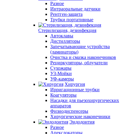
Разное
Интраоральные датчики
Рентген-защита
Трубки портативные
Стерилизация, дезинфекция
Автоклавы
Дистилляторы
Запечатывающие устройства
(ламинаторы)
Очистка и смазка наконечников
Рециркуляторы, облучатели
Сухожары
УЗ-Мойки
УФ-камеры
Хирургия
Ирригационные трубки
Коагуляторы
Насадки для пьезохирургических
аппаратов
Физиодиспенсеры
Хирургические наконечники
Эндодонтия
Разное
Апекслокаторы