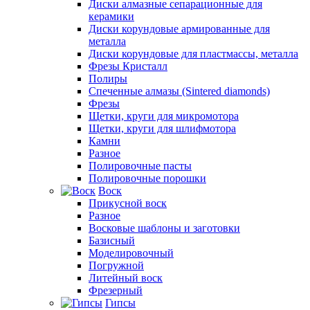
Диски алмазные сепарационные для
керамики
Диски корундовые армированные для
металла
Диски корундовые для пластмассы, металла
Фрезы Кристалл
Полиры
Спеченные алмазы (Sintered diamonds)
Фрезы
Щетки, круги для микромотора
Щетки, круги для шлифмотора
Камни
Разное
Полировочные пасты
Полировочные порошки
Воск
Прикусной воск
Разное
Восковые шаблоны и заготовки
Базисный
Моделировочный
Погружной
Литейный воск
Фрезерный
Гипсы