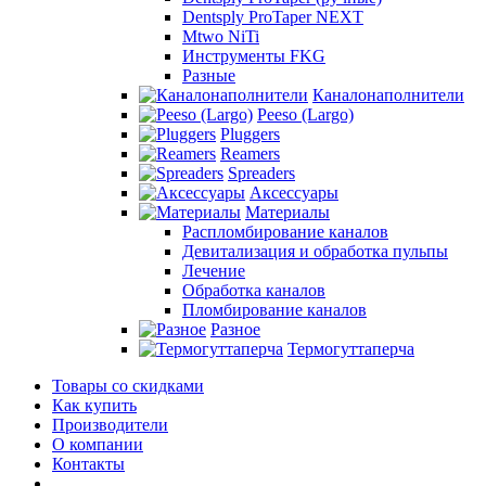
Dentsply ProTaper NEXT
Mtwo NiTi
Инструменты FKG
Разные
Каналонаполнители
Peeso (Largo)
Pluggers
Reamers
Spreaders
Аксессуары
Материалы
Распломбирование каналов
Девитализация и обработка пульпы
Лечение
Обработка каналов
Пломбирование каналов
Разное
Термогуттаперча
Товары со скидками
Как купить
Производители
О компании
Контакты