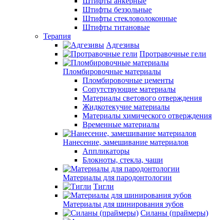
Штифты анкерные
Штифты беззольные
Штифты стекловолоконные
Штифты титановые
Терапия
Адгезивы
Протравочные гели
Пломбировочные материалы
Пломбировочные цементы
Сопутствующие материалы
Материалы светового отверждения
Жидкотекучие материалы
Материалы химического отверждения
Временные материалы
Нанесение, замешивание материалов
Аппликаторы
Блокноты, стекла, чаши
Материалы для пародонтологии
Тигли
Материалы для шинирования зубов
Силаны (праймеры)