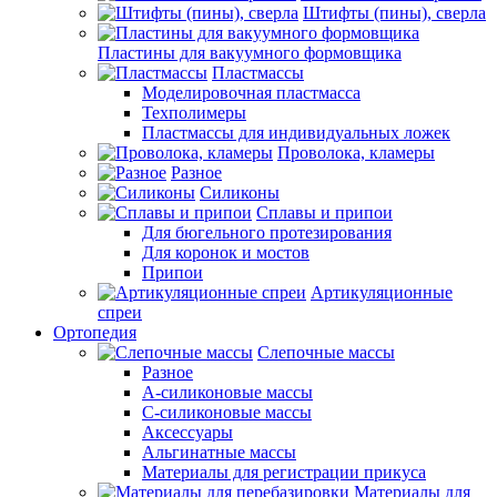
Штифты (пины), сверла
Пластины для вакуумного формовщика
Пластмассы
Моделировочная пластмасса
Техполимеры
Пластмассы для индивидуальных ложек
Проволока, кламеры
Разное
Силиконы
Сплавы и припои
Для бюгельного протезирования
Для коронок и мостов
Припои
Артикуляционные
спреи
Ортопедия
Слепочные массы
Разное
А-силиконовые массы
С-силиконовые массы
Аксессуары
Альгинатные массы
Материалы для регистрации прикуса
Материалы для