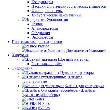
Коагуляторы
Насадки для пьезохирургических аппаратов
Физиодиспенсеры
Хирургические наконечники
Эндодонтия
Разное
Апекслокаторы
Обтурация
Эндомоторы
Профилактика для пациентов
Разное
Домашнее отбеливание
Хирургия
Шовный материал
Рассасывающийся
Эндодонтия
Пульпоэкстракторы
Штифты
гуттаперчивые
Файлы для ультразвука
Штифты
бумажные (абсорберы)
Gates
H-Files
K-Files