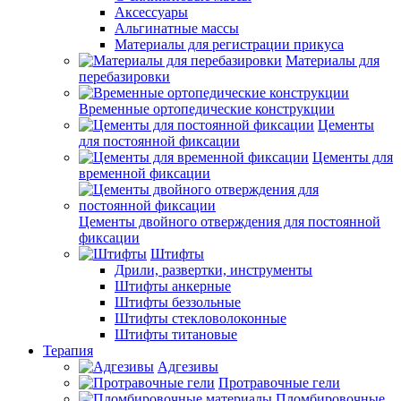
Аксессуары
Альгинатные массы
Материалы для регистрации прикуса
Материалы для
перебазировки
Временные ортопедические конструкции
Цементы
для постоянной фиксации
Цементы для
временной фиксации
Цементы двойного отверждения для постоянной
фиксации
Штифты
Дрили, развертки, инструменты
Штифты анкерные
Штифты беззольные
Штифты стекловолоконные
Штифты титановые
Терапия
Адгезивы
Протравочные гели
Пломбировочные