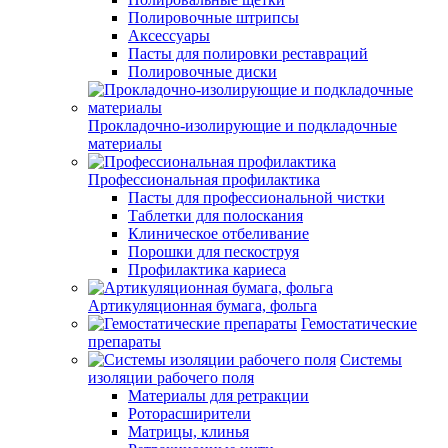
Полировочные штрипсы
Аксессуары
Пасты для полировки реставраций
Полировочные диски
Прокладочно-изолирующие и подкладочные
материалы
Профессиональная профилактика
Пасты для профессиональной чистки
Таблетки для полоскания
Клиническое отбеливание
Порошки для пескоструя
Профилактика кариеса
Артикуляционная бумага, фольга
Гемостатические
препараты
Системы
изоляции рабочего поля
Материалы для ретракции
Роторасширители
Матрицы, клинья