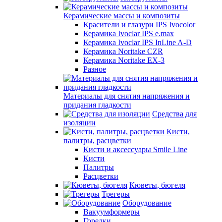
Керамические массы и композиты
Красители и глазури IPS Ivocolor
Керамика Ivoclar IPS e.max
Керамика Ivoclar IPS InLine A-D
Керамика Noritake CZR
Керамика Noritake EX-3
Разное
Материалы для снятия напряжения и
придания гладкости
Средства для
изоляции
Кисти,
палитры, расцветки
Кисти и аксессуары Smile Line
Кисти
Палитры
Расцветки
Кюветы, бюгеля
Трегеры
Оборудование
Вакуумформеры
Горелки