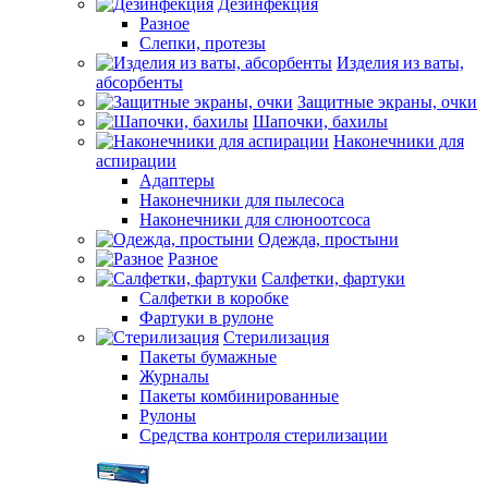
Дезинфекция
Разное
Слепки, протезы
Изделия из ваты,
абсорбенты
Защитные экраны, очки
Шапочки, бахилы
Наконечники для
аспирации
Адаптеры
Наконечники для пылесоса
Наконечники для слюноотсоса
Одежда, простыни
Разное
Салфетки, фартуки
Салфетки в коробке
Фартуки в рулоне
Стерилизация
Пакеты бумажные
Журналы
Пакеты комбинированные
Рулоны
Средства контроля стерилизации