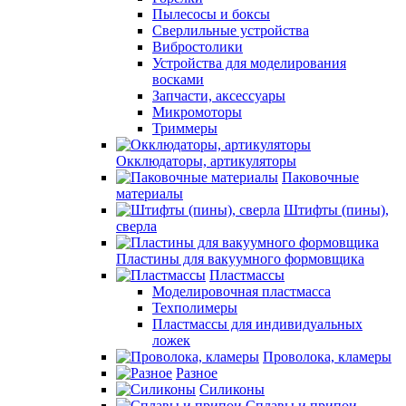
Пылесосы и боксы
Сверлильные устройства
Вибростолики
Устройства для моделирования
восками
Запчасти, аксессуары
Микромоторы
Триммеры
Окклюдаторы, артикуляторы
Паковочные
материалы
Штифты (пины),
сверла
Пластины для вакуумного формовщика
Пластмассы
Моделировочная пластмасса
Техполимеры
Пластмассы для индивидуальных
ложек
Проволока, кламеры
Разное
Силиконы
Сплавы и припои