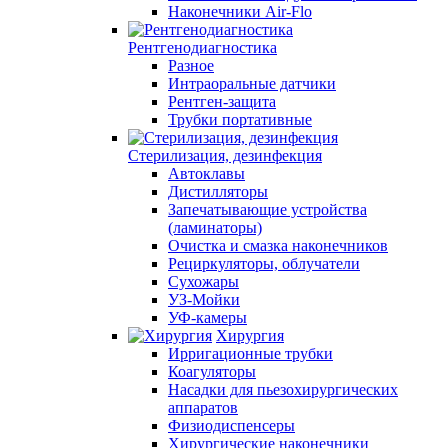
Наконечники Air-Flo
Рентгенодиагностика
Разное
Интраоральные датчики
Рентген-защита
Трубки портативные
Стерилизация, дезинфекция
Автоклавы
Дистилляторы
Запечатывающие устройства
(ламинаторы)
Очистка и смазка наконечников
Рециркуляторы, облучатели
Сухожары
УЗ-Мойки
УФ-камеры
Хирургия
Ирригационные трубки
Коагуляторы
Насадки для пьезохирургических
аппаратов
Физиодиспенсеры
Хирургические наконечники