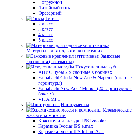
Погружной
Литейный воск
Фрезерный
Гипсы
2 класс
3 класс
4 класс
5 класс
Материалы для подготовки штампика
Замковые
крепления (аттачмены)
Искусственные зубы
АНИС Зубы 2-х слойные в бобинах
Yamahachi Gloria New Ace & Naperce (полные
гарнитуры)
Yamahachi New Ace / Million (20 гарнитуров в
боксах)
VITA MFT
Инструменты
Керамические
массы и композиты
Красители и глазури IPS Ivocolor
Керамика Ivoclar IPS e.max
Керамика Ivoclar IPS InLine A-D