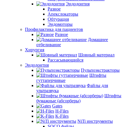
Эндодонтия
Разное
Апекслокаторы
Обтурация
Эндомоторы
Профилактика для пациентов
Разное
Домашнее
отбеливание
Хирургия
Шовный материал
Рассасывающийся
Эндодонтия
Пульпоэкстракторы
Штифты
гуттаперчивые
Файлы для
ультразвука
Штифты
бумажные (абсорберы)
Gates
H-Files
K-Files
NiTi инструменты
SOCO файлы