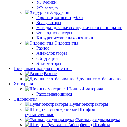
УЗ-Мойки
УФ-камеры
Хирургия
Ирригационные трубки
Коагуляторы
Насадки для пьезохирургических аппаратов
Физиодиспенсеры
Хирургические наконечники
Эндодонтия
Разное
Апекслокаторы
Обтурация
Эндомоторы
Профилактика для пациентов
Разное
Домашнее отбеливание
Хирургия
Шовный материал
Рассасывающийся
Эндодонтия
Пульпоэкстракторы
Штифты
гуттаперчивые
Файлы для ультразвука
Штифты