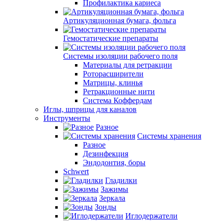
Профилактика кариеса
Артикуляционная бумага, фольга
Гемостатические препараты
Системы изоляции рабочего поля
Материалы для ретракции
Роторасширители
Матрицы, клинья
Ретракционные нити
Система Коффердам
Иглы, шприцы для каналов
Инструменты
Разное
Системы хранения
Разное
Дезинфекция
Эндодонтия, боры
Schwert
Гладилки
Зажимы
Зеркала
Зонды
Иглодержатели