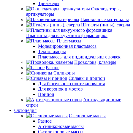
Триммеры
Окклюдаторы,
артикуляторы
Паковочные материалы
Штифты (пины), сверла
Пластины для вакуумного формовщика
Пластмассы
Моделировочная пластмасса
Техполимеры
Пластмассы для индивидуальных ложек
Проволока, кламеры
Разное
Силиконы
Сплавы и припои
Для бюгельного протезирования
Для коронок и мостов
Припои
Артикуляционные
спреи
Ортопедия
Слепочные массы
Разное
А-силиконовые массы
С-силиконовые массы