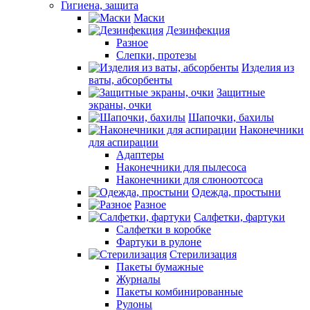
Гигиена, защита
Маски
Дезинфекция
Разное
Слепки, протезы
Изделия из
ваты, абсорбенты
Защитные
экраны, очки
Шапочки, бахилы
Наконечники
для аспирации
Адаптеры
Наконечники для пылесоса
Наконечники для слюноотсоса
Одежда, простыни
Разное
Салфетки, фартуки
Салфетки в коробке
Фартуки в рулоне
Стерилизация
Пакеты бумажные
Журналы
Пакеты комбинированные
Рулоны