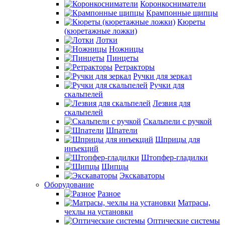
Коронкосниматели
Крампонные щипцы
Кюреты
(кюретажные ложки)
Лотки
Ножницы
Пинцеты
Ретракторы
Ручки для зеркал
Ручки для
скальпелей
Лезвия для
скальпелей
Скальпели с ручкой
Шпатели
Шприцы для
инъекций
Штопфер-гладилки
Щипцы
Экскаваторы
Оборудование
Разное
Матрасы,
чехлы на установки
Оптические системы