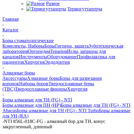
Разное
Термогуттаперча
Главная
-
Каталог
-
Боры стоматологические
Комплекты, Наборы
Боры
Гигиена, защита
Зуботехническая
лаборатория
Ортопедия
Терапия
Иглы, шприцы для
каналов
Инструменты
Оборудование
Профилактика для
пациентов
Хирургия
Эндодонтия
-
Алмазные боры
Аксессуары
Алмазные боры
Боры для разрезания
коронок
Наборы боров
Твердосплавные боры
(ТВС)
Твердосплавные финиры
Хирургия
-
Боры алмазные для ТН (FG) - NTI
Боры алмазные для ПН (HP)
Боры алмазные для ТН (FG) - NTI
Abacus
Боры алмазные для ТН (FG) - NTI Turbo
Боры алмазные
для УН (RA)
-
NTI 856L-018C-FG - алмазный бор для ТН, конус
закругленный, длинный