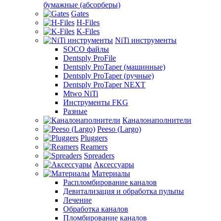
бумажные (абсорберы)
Gates
H-Files
K-Files
NiTi инструменты
SOCO файлы
Dentsply ProFile
Dentsply ProTaper (машинные)
Dentsply ProTaper (ручные)
Dentsply ProTaper NEXT
Mtwo NiTi
Инструменты FKG
Разные
Каналонаполнители
Peeso (Largo)
Pluggers
Reamers
Spreaders
Аксессуары
Материалы
Распломбирование каналов
Девитализация и обработка пульпы
Лечение
Обработка каналов
Пломбирование каналов