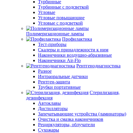
Турбинные
Турбинные с подсветкой
Угловые
Угловые повышающие
Угловые с подсветкой
Полимеризационные лампы
Профилактика
Тест-приборы
Скалеры и принадлежности к ним
Наконечники воздушно-абразивные
Наконечники Air-Flo
Рентгенодиагностика
Разное
Интраоральные датчики
Рентген-защита
Трубки портативные
Стерилизация,
дезинфекция
Автоклавы
Дистилляторы
Запечатывающие устройства (ламинаторы)
Очистка и смазка наконечников
Рециркуляторы, облучатели
Сухожары