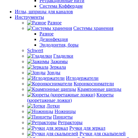
Ретракционные нити
Система Коффердам
Иглы, шприцы для каналов
Инструменты
Разное
Системы хранения
Разное
Дезинфекция
Эндодонтия, боры
Schwert
Гладилки
Зажимы
Зеркала
Зонды
Иглодержатели
Коронкосниматели
Крампонные щипцы
Кюреты
(кюретажные ложки)
Лотки
Ножницы
Пинцеты
Ретракторы
Ручки для зеркал
Ручки для скальпелей