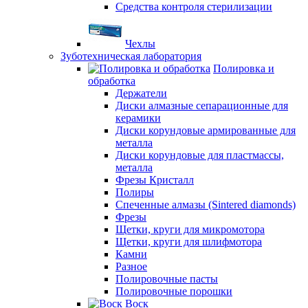
Средства контроля стерилизации
Чехлы
Зуботехническая лаборатория
Полировка и
обработка
Держатели
Диски алмазные сепарационные для
керамики
Диски корундовые армированные для
металла
Диски корундовые для пластмассы,
металла
Фрезы Кристалл
Полиры
Спеченные алмазы (Sintered diamonds)
Фрезы
Щетки, круги для микромотора
Щетки, круги для шлифмотора
Камни
Разное
Полировочные пасты
Полировочные порошки
Воск