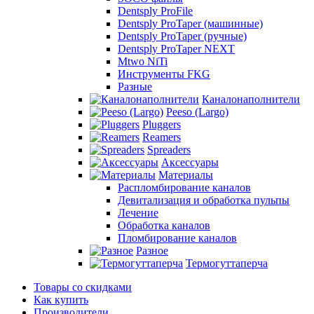
Dentsply ProFile
Dentsply ProTaper (машинные)
Dentsply ProTaper (ручные)
Dentsply ProTaper NEXT
Mtwo NiTi
Инструменты FKG
Разные
Каналонаполнители
Peeso (Largo)
Pluggers
Reamers
Spreaders
Аксессуары
Материалы
Распломбирование каналов
Девитализация и обработка пульпы
Лечение
Обработка каналов
Пломбирование каналов
Разное
Термогуттаперча
Товары со скидками
Как купить
Производители