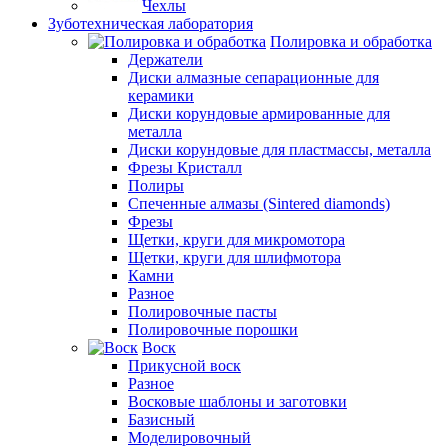
Чехлы
Зуботехническая лаборатория
Полировка и обработка
Держатели
Диски алмазные сепарационные для
керамики
Диски корундовые армированные для
металла
Диски корундовые для пластмассы, металла
Фрезы Кристалл
Полиры
Спеченные алмазы (Sintered diamonds)
Фрезы
Щетки, круги для микромотора
Щетки, круги для шлифмотора
Камни
Разное
Полировочные пасты
Полировочные порошки
Воск
Прикусной воск
Разное
Восковые шаблоны и заготовки
Базисный
Моделировочный