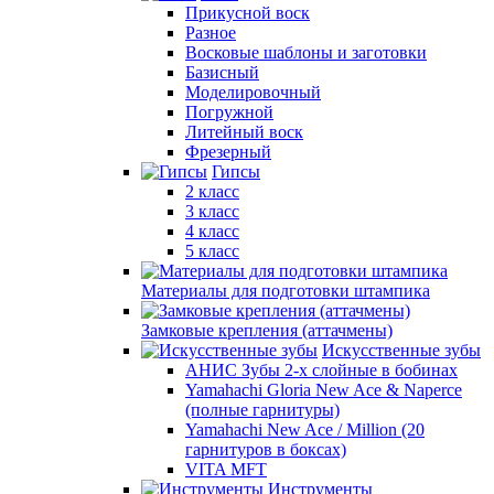
Прикусной воск
Разное
Восковые шаблоны и заготовки
Базисный
Моделировочный
Погружной
Литейный воск
Фрезерный
Гипсы
2 класс
3 класс
4 класс
5 класс
Материалы для подготовки штампика
Замковые крепления (аттачмены)
Искусственные зубы
АНИС Зубы 2-х слойные в бобинах
Yamahachi Gloria New Ace & Naperce
(полные гарнитуры)
Yamahachi New Ace / Million (20
гарнитуров в боксах)
VITA MFT
Инструменты