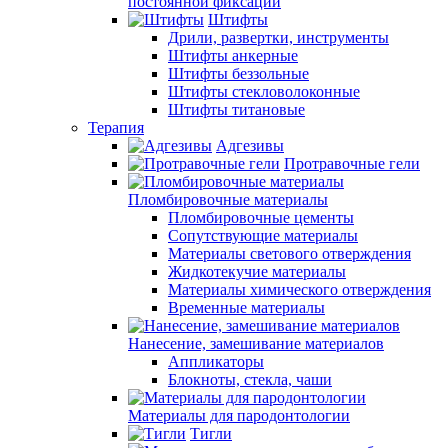
постоянной фиксации
Штифты
Дрили, развертки, инструменты
Штифты анкерные
Штифты беззольные
Штифты стекловолоконные
Штифты титановые
Терапия
Адгезивы
Протравочные гели
Пломбировочные материалы
Пломбировочные цементы
Сопутствующие материалы
Материалы светового отверждения
Жидкотекучие материалы
Материалы химического отверждения
Временные материалы
Нанесение, замешивание материалов
Аппликаторы
Блокноты, стекла, чаши
Материалы для пародонтологии
Тигли