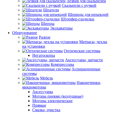
Лезвия для скальпелей
Скальпели с ручкой
Шпатели
Шприцы для инъекций
Штопфер-гладилки
Щипцы
Экскаваторы
Оборудование
Разное
Матрасы, чехлы
на установки
Оптические системы
Негатоскопы
Аксессуары, запчасти
Компрессоры
Аспирационные
системы
Мебель
Наконечники,
микромоторы
Аксессуары
Моторы пневмо (воздушные)
Моторы электрические
Прямые
Смазка, очистка