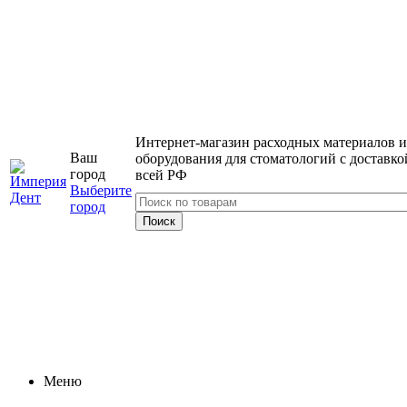
Интернет-магазин расходных материалов и
Ваш
оборудования для стоматологий с доставко
город
всей РФ
Выберите
город
Меню