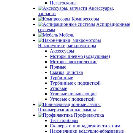
Негатоскопы
Аксессуары,
запчасти
Компрессоры
Аспирационные
системы
Мебель
Наконечники, микромоторы
Аксессуары
Моторы пневмо (воздушные)
Моторы электрические
Прямые
Смазка, очистка
Турбинные
Турбинные с подсветкой
Угловые
Угловые повышающие
Угловые с подсветкой
Полимеризационные лампы
Профилактика
Тест-приборы
Скалеры и принадлежности к ним
Наконечники воздушно-абразивные