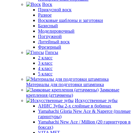
Воск
Прикусной воск
Разное
Восковые шаблоны и заготовки
Базисный
Моделировочный
Погружной
Литейный воск
Фрезерный
Гипсы
2 класс
3 класс
4 класс
5 класс
Материалы для подготовки штампика
Замковые
крепления (аттачмены)
Искусственные зубы
АНИС Зубы 2-х слойные в бобинах
Yamahachi Gloria New Ace & Naperce (полные
гарнитуры)
Yamahachi New Ace / Million (20 гарнитуров в
боксах)
VITA MFT