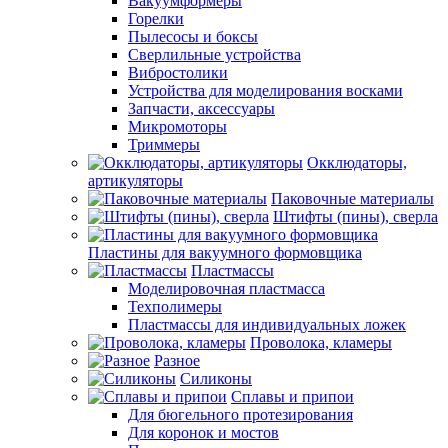
Вакуумформеры
Горелки
Пылесосы и боксы
Сверлильные устройства
Вибростолики
Устройства для моделирования восками
Запчасти, аксессуары
Микромоторы
Триммеры
Окклюдаторы,
артикуляторы
Паковочные материалы
Штифты (пины), сверла
Пластины для вакуумного формовщика
Пластмассы
Моделировочная пластмасса
Техполимеры
Пластмассы для индивидуальных ложек
Проволока, кламеры
Разное
Силиконы
Сплавы и припои
Для бюгельного протезирования
Для коронок и мостов