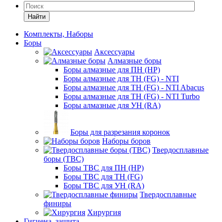
Найти
Комплекты, Наборы
Боры
Аксессуары
Алмазные боры
Боры алмазные для ПН (HP)
Боры алмазные для ТН (FG) - NTI
Боры алмазные для ТН (FG) - NTI Abacus
Боры алмазные для ТН (FG) - NTI Turbo
Боры алмазные для УН (RA)
Боры для разрезания коронок
Наборы боров
Твердосплавные
боры (ТВС)
Боры ТВС для ПН (HP)
Боры ТВС для ТН (FG)
Боры ТВС для УН (RA)
Твердосплавные
финиры
Хирургия
Гигиена, защита