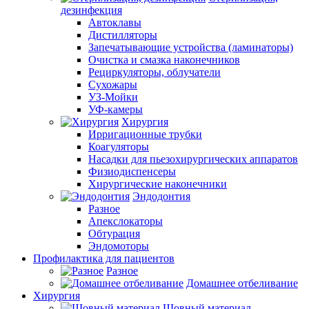
дезинфекция
Автоклавы
Дистилляторы
Запечатывающие устройства (ламинаторы)
Очистка и смазка наконечников
Рециркуляторы, облучатели
Сухожары
УЗ-Мойки
УФ-камеры
Хирургия
Ирригационные трубки
Коагуляторы
Насадки для пьезохирургических аппаратов
Физиодиспенсеры
Хирургические наконечники
Эндодонтия
Разное
Апекслокаторы
Обтурация
Эндомоторы
Профилактика для пациентов
Разное
Домашнее отбеливание
Хирургия
Шовный материал