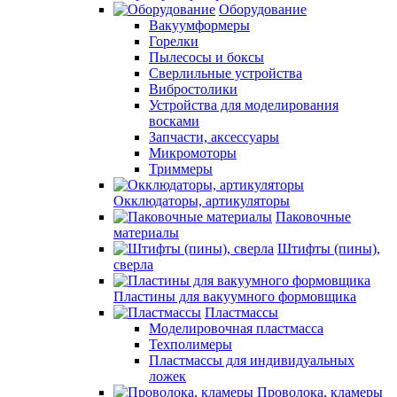
Оборудование
Вакуумформеры
Горелки
Пылесосы и боксы
Сверлильные устройства
Вибростолики
Устройства для моделирования
восками
Запчасти, аксессуары
Микромоторы
Триммеры
Окклюдаторы, артикуляторы
Паковочные
материалы
Штифты (пины),
сверла
Пластины для вакуумного формовщика
Пластмассы
Моделировочная пластмасса
Техполимеры
Пластмассы для индивидуальных
ложек
Проволока, кламеры