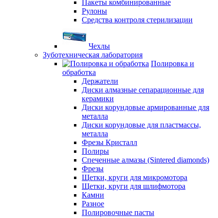
Пакеты комбинированные
Рулоны
Средства контроля стерилизации
Чехлы
Зуботехническая лаборатория
Полировка и
обработка
Держатели
Диски алмазные сепарационные для
керамики
Диски корундовые армированные для
металла
Диски корундовые для пластмассы,
металла
Фрезы Кристалл
Полиры
Спеченные алмазы (Sintered diamonds)
Фрезы
Щетки, круги для микромотора
Щетки, круги для шлифмотора
Камни
Разное
Полировочные пасты