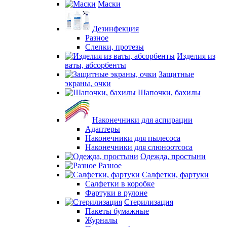
Маски
Дезинфекция
Разное
Слепки, протезы
Изделия из
ваты, абсорбенты
Защитные
экраны, очки
Шапочки, бахилы
Наконечники для аспирации
Адаптеры
Наконечники для пылесоса
Наконечники для слюноотсоса
Одежда, простыни
Разное
Салфетки, фартуки
Салфетки в коробке
Фартуки в рулоне
Стерилизация
Пакеты бумажные
Журналы