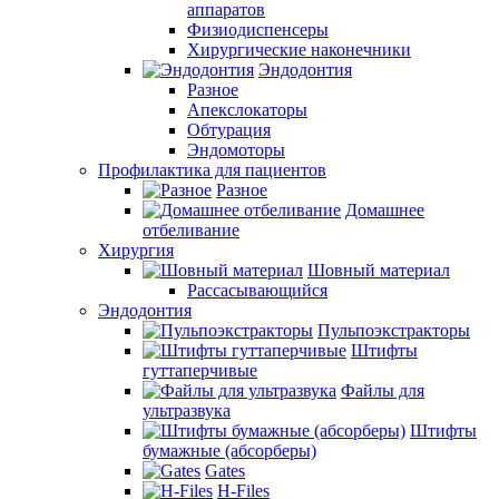
аппаратов
Физиодиспенсеры
Хирургические наконечники
Эндодонтия
Разное
Апекслокаторы
Обтурация
Эндомоторы
Профилактика для пациентов
Разное
Домашнее
отбеливание
Хирургия
Шовный материал
Рассасывающийся
Эндодонтия
Пульпоэкстракторы
Штифты
гуттаперчивые
Файлы для
ультразвука
Штифты
бумажные (абсорберы)
Gates
H-Files