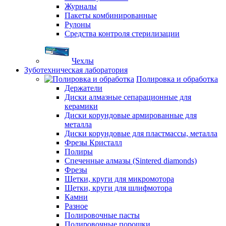
Журналы
Пакеты комбинированные
Рулоны
Средства контроля стерилизации
Чехлы
Зуботехническая лаборатория
Полировка и обработка
Держатели
Диски алмазные сепарационные для
керамики
Диски корундовые армированные для
металла
Диски корундовые для пластмассы, металла
Фрезы Кристалл
Полиры
Спеченные алмазы (Sintered diamonds)
Фрезы
Щетки, круги для микромотора
Щетки, круги для шлифмотора
Камни
Разное
Полировочные пасты
Полировочные порошки