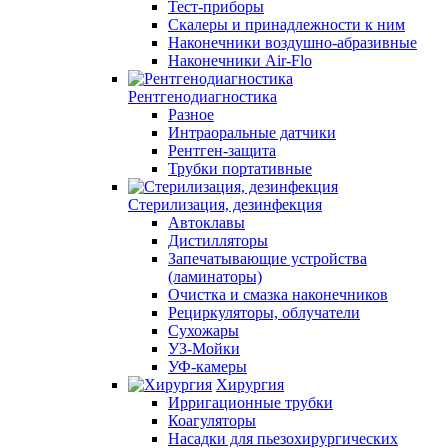
Тест-приборы
Скалеры и принадлежности к ним
Наконечники воздушно-абразивные
Наконечники Air-Flo
Рентгенодиагностика
Разное
Интраоральные датчики
Рентген-защита
Трубки портативные
Стерилизация, дезинфекция
Автоклавы
Дистилляторы
Запечатывающие устройства
(ламинаторы)
Очистка и смазка наконечников
Рециркуляторы, облучатели
Сухожары
УЗ-Мойки
УФ-камеры
Хирургия
Ирригационные трубки
Коагуляторы
Насадки для пьезохирургических