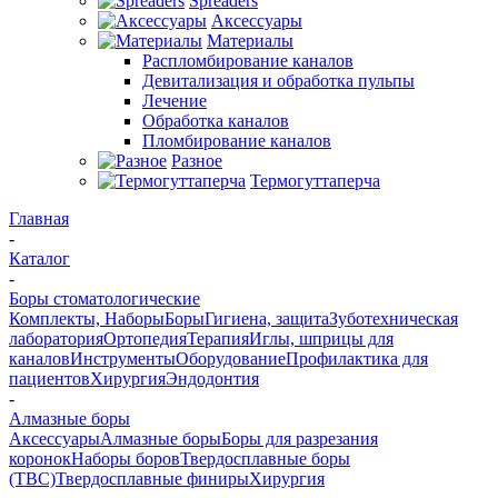
Spreaders
Аксессуары
Материалы
Распломбирование каналов
Девитализация и обработка пульпы
Лечение
Обработка каналов
Пломбирование каналов
Разное
Термогуттаперча
Главная
-
Каталог
-
Боры стоматологические
Комплекты, Наборы
Боры
Гигиена, защита
Зуботехническая
лаборатория
Ортопедия
Терапия
Иглы, шприцы для
каналов
Инструменты
Оборудование
Профилактика для
пациентов
Хирургия
Эндодонтия
-
Алмазные боры
Аксессуары
Алмазные боры
Боры для разрезания
коронок
Наборы боров
Твердосплавные боры
(ТВС)
Твердосплавные финиры
Хирургия