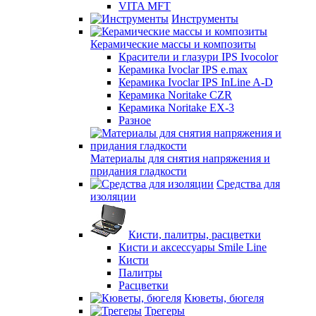
VITA MFT
Инструменты
Керамические массы и композиты
Красители и глазури IPS Ivocolor
Керамика Ivoclar IPS e.max
Керамика Ivoclar IPS InLine A-D
Керамика Noritake CZR
Керамика Noritake EX-3
Разное
Материалы для снятия напряжения и
придания гладкости
Средства для
изоляции
Кисти, палитры, расцветки
Кисти и аксессуары Smile Line
Кисти
Палитры
Расцветки
Кюветы, бюгеля
Трегеры