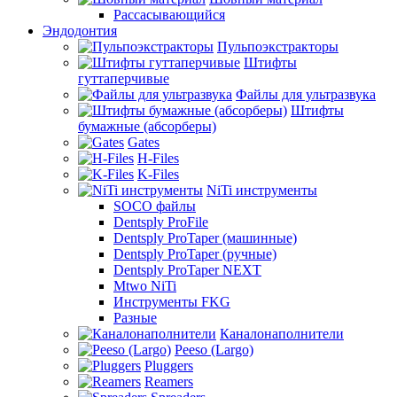
Рассасывающийся
Эндодонтия
Пульпоэкстракторы
Штифты
гуттаперчивые
Файлы для ультразвука
Штифты
бумажные (абсорберы)
Gates
H-Files
K-Files
NiTi инструменты
SOCO файлы
Dentsply ProFile
Dentsply ProTaper (машинные)
Dentsply ProTaper (ручные)
Dentsply ProTaper NEXT
Mtwo NiTi
Инструменты FKG
Разные
Каналонаполнители
Peeso (Largo)
Pluggers
Reamers