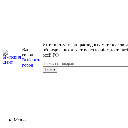
Интернет-магазин расходных материалов и
Ваш
оборудования для стоматологий с доставко
город
всей РФ
Выберите
город
Меню