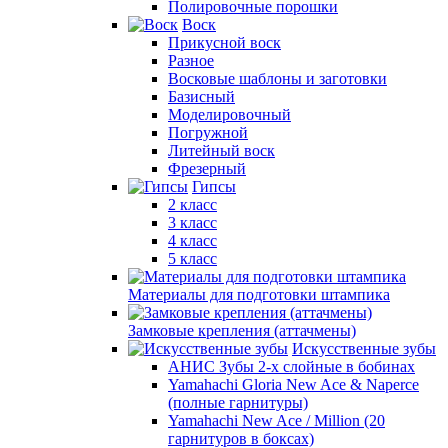
Полировочные порошки
Воск
Прикусной воск
Разное
Восковые шаблоны и заготовки
Базисный
Моделировочный
Погружной
Литейный воск
Фрезерный
Гипсы
2 класс
3 класс
4 класс
5 класс
Материалы для подготовки штампика
Замковые крепления (аттачмены)
Искусственные зубы
АНИС Зубы 2-х слойные в бобинах
Yamahachi Gloria New Ace & Naperce
(полные гарнитуры)
Yamahachi New Ace / Million (20
гарнитуров в боксах)