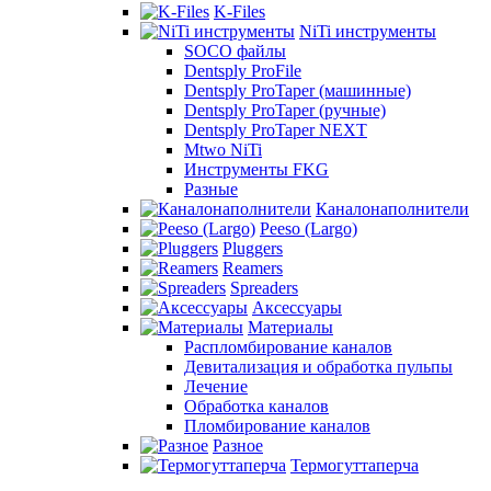
K-Files
NiTi инструменты
SOCO файлы
Dentsply ProFile
Dentsply ProTaper (машинные)
Dentsply ProTaper (ручные)
Dentsply ProTaper NEXT
Mtwo NiTi
Инструменты FKG
Разные
Каналонаполнители
Peeso (Largo)
Pluggers
Reamers
Spreaders
Аксессуары
Материалы
Распломбирование каналов
Девитализация и обработка пульпы
Лечение
Обработка каналов
Пломбирование каналов
Разное
Термогуттаперча