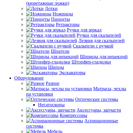
(кюретажные ложки)
Лотки
Ножницы
Пинцеты
Ретракторы
Ручки для зеркал
Ручки для скальпелей
Лезвия для скальпелей
Скальпели с ручкой
Шпатели
Шприцы для инъекций
Штопфер-гладилки
Щипцы
Экскаваторы
Оборудование
Разное
Матрасы, чехлы
на установки
Оптические системы
Негатоскопы
Аксессуары, запчасти
Компрессоры
Аспирационные
системы
Мебель