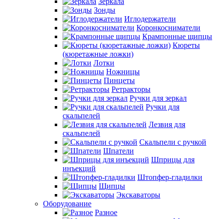
Зеркала
Зонды
Иглодержатели
Коронкосниматели
Крампонные щипцы
Кюреты
(кюретажные ложки)
Лотки
Ножницы
Пинцеты
Ретракторы
Ручки для зеркал
Ручки для
скальпелей
Лезвия для
скальпелей
Скальпели с ручкой
Шпатели
Шприцы для
инъекций
Штопфер-гладилки
Щипцы
Экскаваторы
Оборудование
Разное