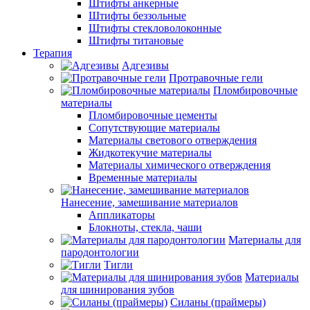
Штифты анкерные
Штифты беззольные
Штифты стекловолоконные
Штифты титановые
Терапия
Адгезивы
Протравочные гели
Пломбировочные
материалы
Пломбировочные цементы
Сопутствующие материалы
Материалы светового отверждения
Жидкотекучие материалы
Материалы химического отверждения
Временные материалы
Нанесение, замешивание материалов
Аппликаторы
Блокноты, стекла, чаши
Материалы для
пародонтологии
Тигли
Материалы
для шинирования зубов
Силаны (праймеры)