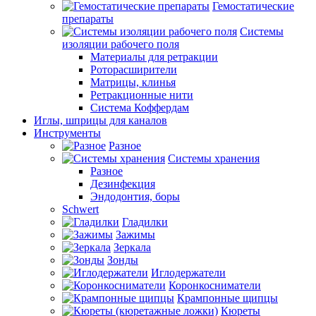
Гемостатические
препараты
Системы
изоляции рабочего поля
Материалы для ретракции
Роторасширители
Матрицы, клинья
Ретракционные нити
Система Коффердам
Иглы, шприцы для каналов
Инструменты
Разное
Системы хранения
Разное
Дезинфекция
Эндодонтия, боры
Schwert
Гладилки
Зажимы
Зеркала
Зонды
Иглодержатели
Коронкосниматели
Крампонные щипцы
Кюреты