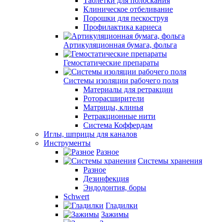
Таблетки для полоскания
Клиническое отбеливание
Порошки для пескоструя
Профилактика кариеса
Артикуляционная бумага, фольга
Гемостатические препараты
Системы изоляции рабочего поля
Материалы для ретракции
Роторасширители
Матрицы, клинья
Ретракционные нити
Система Коффердам
Иглы, шприцы для каналов
Инструменты
Разное
Системы хранения
Разное
Дезинфекция
Эндодонтия, боры
Schwert
Гладилки
Зажимы