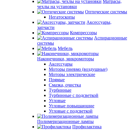
Матрасы,
чехлы на установки
Оптические системы
Негатоскопы
Аксессуары,
запчасти
Компрессоры
Аспирационные
системы
Мебель
Наконечники, микромоторы
Аксессуары
Моторы пневмо (воздушные)
Моторы электрические
Прямые
Смазка, очистка
Турбинные
Турбинные с подсветкой
Угловые
Угловые повышающие
Угловые с подсветкой
Полимеризационные лампы
Профилактика