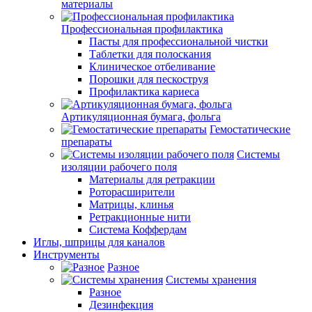
материалы
Профессиональная профилактика
Пасты для профессиональной чистки
Таблетки для полоскания
Клиническое отбеливание
Порошки для пескоструя
Профилактика кариеса
Артикуляционная бумага, фольга
Гемостатические
препараты
Системы
изоляции рабочего поля
Материалы для ретракции
Роторасширители
Матрицы, клинья
Ретракционные нити
Система Коффердам
Иглы, шприцы для каналов
Инструменты
Разное
Системы хранения
Разное
Дезинфекция