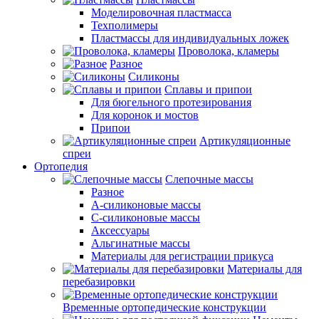
Моделировочная пластмасса
Техполимеры
Пластмассы для индивидуальных ложек
Проволока, кламеры
Разное
Силиконы
Сплавы и припои
Для бюгельного протезирования
Для коронок и мостов
Припои
Артикуляционные
спреи
Ортопедия
Слепочные массы
Разное
А-силиконовые массы
С-силиконовые массы
Аксессуары
Альгинатные массы
Материалы для регистрации прикуса
Материалы для
перебазировки
Временные ортопедические конструкции