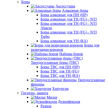
Боры
Аксессуары
Алмазные боры
Боры алмазные для ПН (HP)
Боры алмазные для ТН (FG) - NTI
Боры алмазные для ТН (FG) - NTI
Abacus
Боры алмазные для ТН (FG) - NTI
Turbo
Боры алмазные для УН (RA)
Боры для
разрезания коронок
Наборы боров
Твердосплавные боры (ТВС)
Боры ТВС для ПН (HP)
Боры ТВС для ТН (FG)
Боры ТВС для УН (RA)
Твердосплавные
финиры
Хирургия
Гигиена, защита
Маски
Дезинфекция
Разное