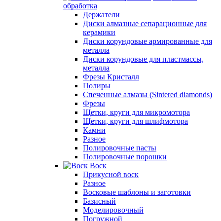
обработка
Держатели
Диски алмазные сепарационные для
керамики
Диски корундовые армированные для
металла
Диски корундовые для пластмассы,
металла
Фрезы Кристалл
Полиры
Спеченные алмазы (Sintered diamonds)
Фрезы
Щетки, круги для микромотора
Щетки, круги для шлифмотора
Камни
Разное
Полировочные пасты
Полировочные порошки
Воск
Прикусной воск
Разное
Восковые шаблоны и заготовки
Базисный
Моделировочный
Погружной