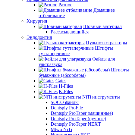
Разное
Домашнее
отбеливание
Хирургия
Шовный материал
Рассасывающийся
Эндодонтия
Пульпоэкстракторы
Штифты
гуттаперчивые
Файлы для
ультразвука
Штифты
бумажные (абсорберы)
Gates
H-Files
K-Files
NiTi инструменты
SOCO файлы
Dentsply ProFile
Dentsply ProTaper (машинные)
Dentsply ProTaper (ручные)
Dentsply ProTaper NEXT
Mtwo NiTi
Инструменты FKG