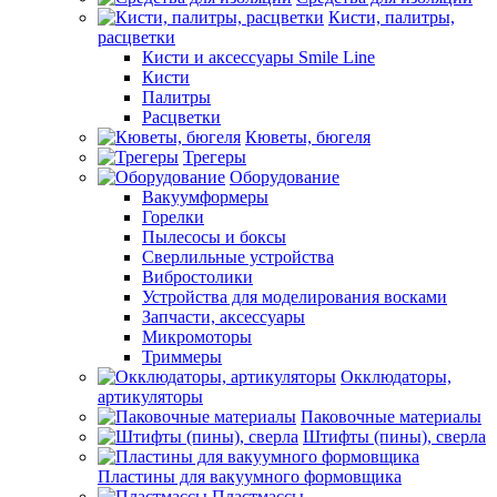
Кисти, палитры,
расцветки
Кисти и аксессуары Smile Line
Кисти
Палитры
Расцветки
Кюветы, бюгеля
Трегеры
Оборудование
Вакуумформеры
Горелки
Пылесосы и боксы
Сверлильные устройства
Вибростолики
Устройства для моделирования восками
Запчасти, аксессуары
Микромоторы
Триммеры
Окклюдаторы,
артикуляторы
Паковочные материалы
Штифты (пины), сверла
Пластины для вакуумного формовщика
Пластмассы