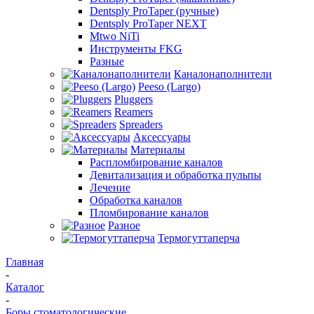
Dentsply ProTaper (ручные)
Dentsply ProTaper NEXT
Mtwo NiTi
Инструменты FKG
Разные
Каналонаполнители
Peeso (Largo)
Pluggers
Reamers
Spreaders
Аксессуары
Материалы
Распломбирование каналов
Девитализация и обработка пульпы
Лечение
Обработка каналов
Пломбирование каналов
Разное
Термогуттаперча
Главная
-
Каталог
-
Боры стоматологические