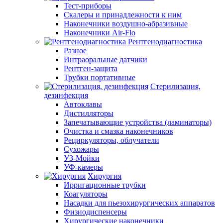
Тест-приборы
Скалеры и принадлежности к ним
Наконечники воздушно-абразивные
Наконечники Air-Flo
Рентгенодиагностика
Разное
Интраоральные датчики
Рентген-защита
Трубки портативные
Стерилизация,
дезинфекция
Автоклавы
Дистилляторы
Запечатывающие устройства (ламинаторы)
Очистка и смазка наконечников
Рециркуляторы, облучатели
Сухожары
УЗ-Мойки
УФ-камеры
Хирургия
Ирригационные трубки
Коагуляторы
Насадки для пьезохирургических аппаратов
Физиодиспенсеры
Хирургические наконечники