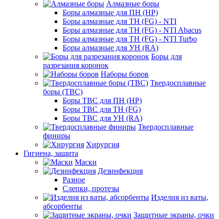
Алмазные боры
Боры алмазные для ПН (HP)
Боры алмазные для ТН (FG) - NTI
Боры алмазные для ТН (FG) - NTI Abacus
Боры алмазные для ТН (FG) - NTI Turbo
Боры алмазные для УН (RA)
Боры для
разрезания коронок
Наборы боров
Твердосплавные
боры (ТВС)
Боры ТВС для ПН (HP)
Боры ТВС для ТН (FG)
Боры ТВС для УН (RA)
Твердосплавные
финиры
Хирургия
Гигиена, защита
Маски
Дезинфекция
Разное
Слепки, протезы
Изделия из ваты,
абсорбенты
Защитные экраны, очки