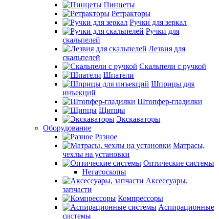
Пинцеты
Ретракторы
Ручки для зеркал
Ручки для
скальпелей
Лезвия для
скальпелей
Скальпели с ручкой
Шпатели
Шприцы для
инъекций
Штопфер-гладилки
Щипцы
Экскаваторы
Оборудование
Разное
Матрасы,
чехлы на установки
Оптические системы
Негатоскопы
Аксессуары,
запчасти
Компрессоры
Аспирационные
системы