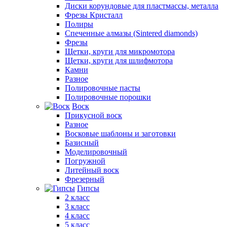
Диски корундовые для пластмассы, металла
Фрезы Кристалл
Полиры
Спеченные алмазы (Sintered diamonds)
Фрезы
Щетки, круги для микромотора
Щетки, круги для шлифмотора
Камни
Разное
Полировочные пасты
Полировочные порошки
Воск
Прикусной воск
Разное
Восковые шаблоны и заготовки
Базисный
Моделировочный
Погружной
Литейный воск
Фрезерный
Гипсы
2 класс
3 класс
4 класс
5 класс