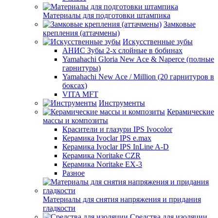
Материалы для подготовки штампика
Замковые
крепления (аттачмены)
Искусственные зубы
АНИС Зубы 2-х слойные в бобинах
Yamahachi Gloria New Ace & Naperce (полные
гарнитуры)
Yamahachi New Ace / Million (20 гарнитуров в
боксах)
VITA MFT
Инструменты
Керамические
массы и композиты
Красители и глазури IPS Ivocolor
Керамика Ivoclar IPS e.max
Керамика Ivoclar IPS InLine A-D
Керамика Noritake CZR
Керамика Noritake EX-3
Разное
Материалы для снятия напряжения и придания
гладкости
Средства для изоляции