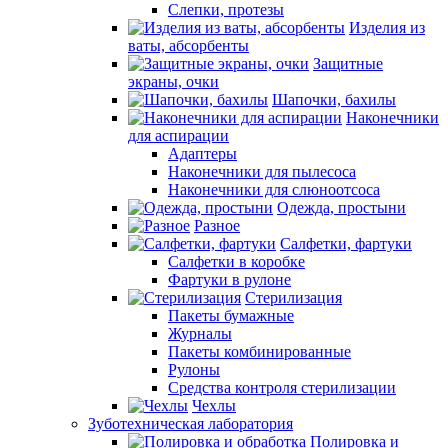
Слепки, протезы
Изделия из
ваты, абсорбенты
Защитные
экраны, очки
Шапочки, бахилы
Наконечники
для аспирации
Адаптеры
Наконечники для пылесоса
Наконечники для слюноотсоса
Одежда, простыни
Разное
Салфетки, фартуки
Салфетки в коробке
Фартуки в рулоне
Стерилизация
Пакеты бумажные
Журналы
Пакеты комбинированные
Рулоны
Средства контроля стерилизации
Чехлы
Зуботехническая лаборатория
Полировка и