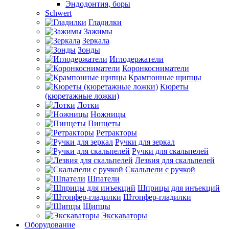
Эндодонтия, боры
Schwert
Гладилки
Зажимы
Зеркала
Зонды
Иглодержатели
Коронкосниматели
Крампонные щипцы
Кюреты
(кюретажные ложки)
Лотки
Ножницы
Пинцеты
Ретракторы
Ручки для зеркал
Ручки для скальпелей
Лезвия для скальпелей
Скальпели с ручкой
Шпатели
Шприцы для инъекций
Штопфер-гладилки
Щипцы
Экскаваторы
Оборудование