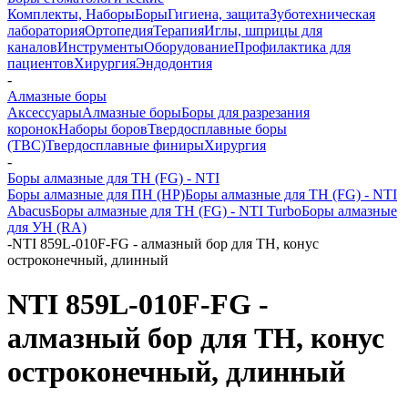
Комплекты, Наборы
Боры
Гигиена, защита
Зуботехническая
лаборатория
Ортопедия
Терапия
Иглы, шприцы для
каналов
Инструменты
Оборудование
Профилактика для
пациентов
Хирургия
Эндодонтия
-
Алмазные боры
Аксессуары
Алмазные боры
Боры для разрезания
коронок
Наборы боров
Твердосплавные боры
(ТВС)
Твердосплавные финиры
Хирургия
-
Боры алмазные для ТН (FG) - NTI
Боры алмазные для ПН (HP)
Боры алмазные для ТН (FG) - NTI
Abacus
Боры алмазные для ТН (FG) - NTI Turbo
Боры алмазные
для УН (RA)
-
NTI 859L-010F-FG - алмазный бор для ТН, конус
остроконечный, длинный
NTI 859L-010F-FG -
алмазный бор для ТН, конус
остроконечный, длинный