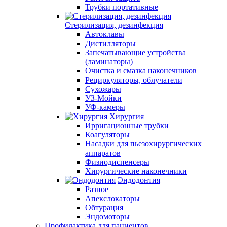
Трубки портативные
Стерилизация, дезинфекция
Автоклавы
Дистилляторы
Запечатывающие устройства
(ламинаторы)
Очистка и смазка наконечников
Рециркуляторы, облучатели
Сухожары
УЗ-Мойки
УФ-камеры
Хирургия
Ирригационные трубки
Коагуляторы
Насадки для пьезохирургических
аппаратов
Физиодиспенсеры
Хирургические наконечники
Эндодонтия
Разное
Апекслокаторы
Обтурация
Эндомоторы
Профилактика для пациентов