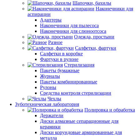
Шапочки, бахилы
Наконечники для
аспирации
Адаптеры
Наконечники для пылесоса
Наконечники для слюноотсоса
Одежда, простыни
Разное
Салфетки, фартуки
Салфетки в коробке
Фартуки в рулоне
Стерилизация
Пакеты бумажные
Журналы
Пакеты комбинированные
Рулоны
Средства контроля стерилизации
Чехлы
Зуботехническая лаборатория
Полировка и обработка
Держатели
Диски алмазные сепарационные для
керамики
Диски корундовые армированные для
металла