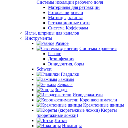
Системы изоляции рабочего поля
Материалы для ретракции
Роторасширители
Матрицы, клинья
Ретракционные нити
Система Коффердам
Иглы, шприцы для каналов
Инструменты
Разное
Системы хранения
Разное
Дезинфекция
Эндодонтия, боры
Schwert
Гладилки
Зажимы
Зеркала
Зонды
Иглодержатели
Коронкосниматели
Крампонные щипцы
Кюреты
(кюретажные ложки)
Лотки
Ножницы