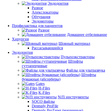
Эндодонтия
Разное
Апекслокаторы
Обтурация
Эндомоторы
Профилактика для пациентов
Разное
Домашнее отбеливание
Хирургия
Шовный материал
Рассасывающийся
Эндодонтия
Пульпоэкстракторы
Штифты
гуттаперчивые
Файлы для ультразвука
Штифты
бумажные (абсорберы)
Gates
H-Files
K-Files
NiTi инструменты
SOCO файлы
Dentsply ProFile
Dentsply ProTaper (машинные)