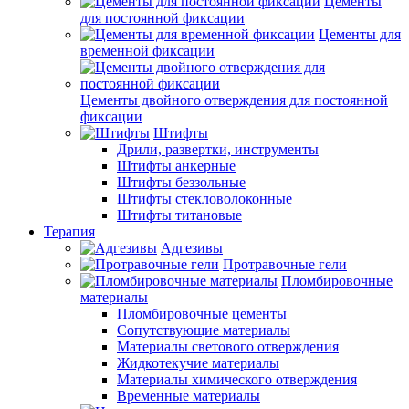
Цементы
для постоянной фиксации
Цементы для
временной фиксации
Цементы двойного отверждения для постоянной
фиксации
Штифты
Дрили, развертки, инструменты
Штифты анкерные
Штифты беззольные
Штифты стекловолоконные
Штифты титановые
Терапия
Адгезивы
Протравочные гели
Пломбировочные
материалы
Пломбировочные цементы
Сопутствующие материалы
Материалы светового отверждения
Жидкотекучие материалы
Материалы химического отверждения
Временные материалы