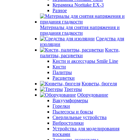
Керамика Noritake EX-3
Разное
Материалы для снятия напряжения и
придания гладкости
Средства для
изоляции
Кисти,
палитры, расцветки
Кисти и аксессуары Smile Line
Кисти
Палитры
Расцветки
Кюветы, бюгеля
Трегеры
Оборудование
Вакуумформеры
Горелки
Пылесосы и боксы
Сверлильные устройства
Вибростолики
Устройства для моделирования
восками
Запчасти, аксессуары