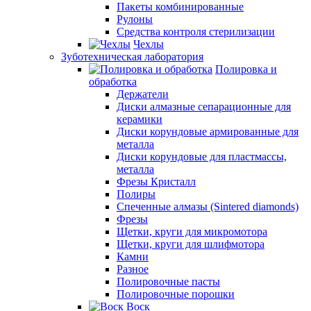
Пакеты комбинированные
Рулоны
Средства контроля стерилизации
Чехлы
Зуботехническая лаборатория
Полировка и
обработка
Держатели
Диски алмазные сепарационные для
керамики
Диски корундовые армированные для
металла
Диски корундовые для пластмассы,
металла
Фрезы Кристалл
Полиры
Спеченные алмазы (Sintered diamonds)
Фрезы
Щетки, круги для микромотора
Щетки, круги для шлифмотора
Камни
Разное
Полировочные пасты
Полировочные порошки
Воск