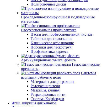
Полировочные диски
Прокладочно-изолирующие и подкладочные
материалы
Профессиональная профилактика
Пасты для профессиональной чистки
Таблетки для полоскания
Клиническое отбеливание
Порошки для пескоструя
Профилактика кариеса
Артикуляционная бумага, фольга
Гемостатические
препараты
Системы
изоляции рабочего поля
Материалы для ретракции
Роторасширители
Матрицы, клинья
Ретракционные нити
Система Коффердам
Иглы, шприцы для каналов