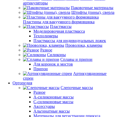
артикуляторы
Паковочные материалы
Штифты (пины), сверла
Пластины для вакуумного формовщика
Пластмассы
Моделировочная пластмасса
Техполимеры
Пластмассы для индивидуальных ложек
Проволока, кламеры
Разное
Силиконы
Сплавы и припои
Для коронок и мостов
Припои
Артикуляционные
спреи
Ортопедия
Слепочные массы
Разное
А-силиконовые массы
С-силиконовые массы
Аксессуары
Альгинатные массы
Материалы для регистрации прикуса