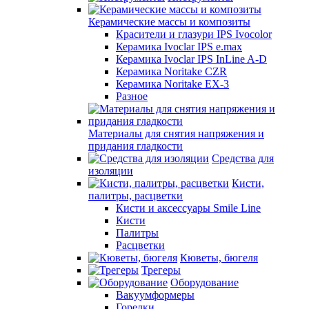
Керамические массы и композиты
Красители и глазури IPS Ivocolor
Керамика Ivoclar IPS e.max
Керамика Ivoclar IPS InLine A-D
Керамика Noritake CZR
Керамика Noritake EX-3
Разное
Материалы для снятия напряжения и
придания гладкости
Средства для
изоляции
Кисти,
палитры, расцветки
Кисти и аксессуары Smile Line
Кисти
Палитры
Расцветки
Кюветы, бюгеля
Трегеры
Оборудование
Вакуумформеры
Горелки