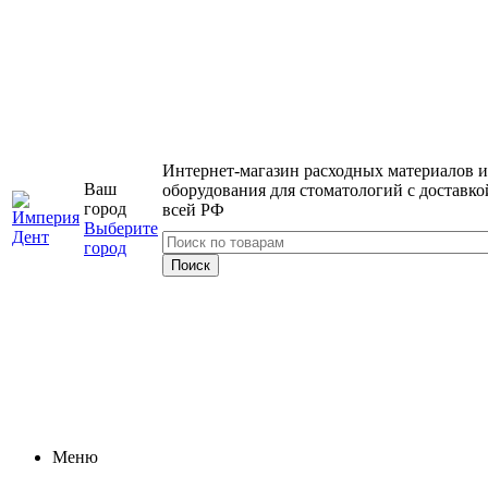
Интернет-магазин расходных материалов и
Ваш
оборудования для стоматологий с доставко
город
всей РФ
Выберите
город
Меню