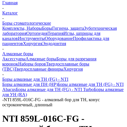
Главная
-
Каталог
-
Боры стоматологические
Комплекты, Наборы
Боры
Гигиена, защита
Зуботехническая
лаборатория
Ортопедия
Терапия
Иглы, шприцы для
каналов
Инструменты
Оборудование
Профилактика для
пациентов
Хирургия
Эндодонтия
-
Алмазные боры
Аксессуары
Алмазные боры
Боры для разрезания
коронок
Наборы боров
Твердосплавные боры
(ТВС)
Твердосплавные финиры
Хирургия
-
Боры алмазные для ТН (FG) - NTI
Боры алмазные для ПН (HP)
Боры алмазные для ТН (FG) - NTI
Abacus
Боры алмазные для ТН (FG) - NTI Turbo
Боры алмазные
для УН (RA)
-
NTI 859L-016C-FG - алмазный бор для ТН, конус
остроконечный, длинный
NTI 859L-016C-FG -