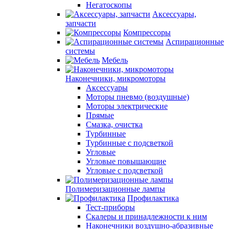
Негатоскопы
Аксессуары,
запчасти
Компрессоры
Аспирационные
системы
Мебель
Наконечники, микромоторы
Аксессуары
Моторы пневмо (воздушные)
Моторы электрические
Прямые
Смазка, очистка
Турбинные
Турбинные с подсветкой
Угловые
Угловые повышающие
Угловые с подсветкой
Полимеризационные лампы
Профилактика
Тест-приборы
Скалеры и принадлежности к ним
Наконечники воздушно-абразивные