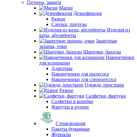
Гигиена, защита
Маски
Дезинфекция
Разное
Слепки, протезы
Изделия из
ваты, абсорбенты
Защитные
экраны, очки
Шапочки, бахилы
Наконечники
для аспирации
Адаптеры
Наконечники для пылесоса
Наконечники для слюноотсоса
Одежда, простыни
Разное
Салфетки, фартуки
Салфетки в коробке
Фартуки в рулоне
Стерилизация
Пакеты бумажные
Журналы