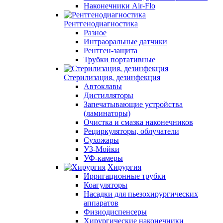
Наконечники Air-Flo
Рентгенодиагностика
Разное
Интраоральные датчики
Рентген-защита
Трубки портативные
Стерилизация, дезинфекция
Автоклавы
Дистилляторы
Запечатывающие устройства
(ламинаторы)
Очистка и смазка наконечников
Рециркуляторы, облучатели
Сухожары
УЗ-Мойки
УФ-камеры
Хирургия
Ирригационные трубки
Коагуляторы
Насадки для пьезохирургических
аппаратов
Физиодиспенсеры
Хирургические наконечники