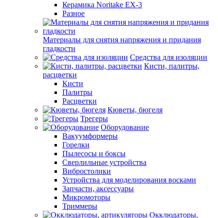
Керамика Noritake EX-3
Разное
Материалы для снятия напряжения и придания
гладкости
Средства для изоляции
Кисти, палитры,
расцветки
Кисти
Палитры
Расцветки
Кюветы, бюгеля
Трегеры
Оборудование
Вакуумформеры
Горелки
Пылесосы и боксы
Сверлильные устройства
Вибростолики
Устройства для моделирования восками
Запчасти, аксессуары
Микромоторы
Триммеры
Окклюдаторы,