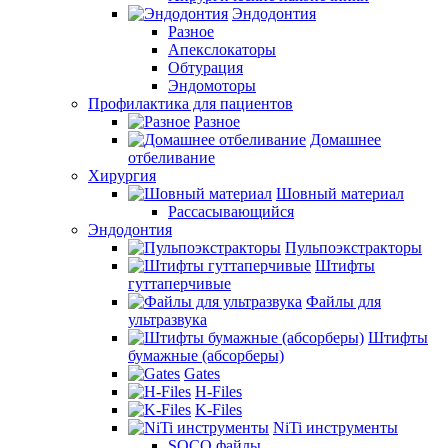
Эндодонтия
Разное
Апекслокаторы
Обтурация
Эндомоторы
Профилактика для пациентов
Разное
Домашнее
отбеливание
Хирургия
Шовный материал
Рассасывающийся
Эндодонтия
Пульпоэкстракторы
Штифты
гуттаперчивые
Файлы для
ультразвука
Штифты
бумажные (абсорберы)
Gates
H-Files
K-Files
NiTi инструменты
SOCO файлы