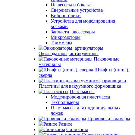
Пылесосы и боксы
Сверлильные устройства
Вибростолики
Устройства для моделирования
восками
Запчасти, аксессуары
Микромоторы
Триммеры
Окклюдаторы, артикуляторы
Паковочные
материалы
Штифты (пины),
сверла
Пластины для вакуумного формовщика
Пластмассы
Моделировочная пластмасса
Техполимеры
Пластмассы для индивидуальных
ложек
Проволока, кламеры
Разное
Силиконы
Сплавы и припои