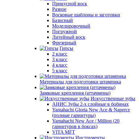
Прикусной воск
Разное
Восковые шаблоны и заготовки
Базисный
Моделировочный
Погружной
Литейный воск
Фрезерный
Гипсы
2 класс
3 класс
4 класс
5 класс
Материалы для подготовки штампика
Замковые крепления (аттачмены)
Искусственные зубы
АНИС Зубы 2-х слойные в бобинах
Yamahachi Gloria New Ace & Naperce
(полные гарнитуры)
Yamahachi New Ace / Million (20
гарнитуров в боксах)
VITA MFT
Инструменты