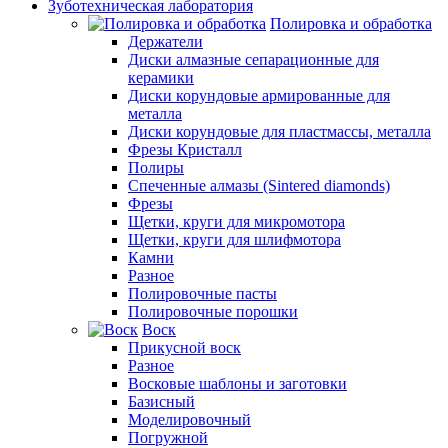
Зуботехническая лаборатория
Полировка и обработка
Держатели
Диски алмазные сепарационные для
керамики
Диски корундовые армированные для
металла
Диски корундовые для пластмассы, металла
Фрезы Кристалл
Полиры
Спеченные алмазы (Sintered diamonds)
Фрезы
Щетки, круги для микромотора
Щетки, круги для шлифмотора
Камни
Разное
Полировочные пасты
Полировочные порошки
Воск
Прикусной воск
Разное
Восковые шаблоны и заготовки
Базисный
Моделировочный
Погружной