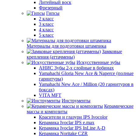
Литейный воск
Фрезерный
Гипсы
2 класс
3 класс
4 класс
5 класс
Материалы для подготовки штампика
Замковые
крепления (аттачмены)
Искусственные зубы
АНИС Зубы 2-х слойные в бобинах
Yamahachi Gloria New Ace & Naperce (полные
гарнитуры)
Yamahachi New Ace / Million (20 гарнитуров в
боксах)
VITA MFT
Инструменты
Керамические
массы и композиты
Красители и глазури IPS Ivocolor
Керамика Ivoclar IPS e.max
Керамика Ivoclar IPS InLine A-D
Керамика Noritake CZR