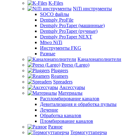
K-Files
NiTi инструменты
SOCO файлы
Dentsply ProFile
Dentsply ProTaper (машинные)
Dentsply ProTaper (ручные)
Dentsply ProTaper NEXT
Mtwo NiTi
Инструменты FKG
Разные
Каналонаполнители
Peeso (Largo)
Pluggers
Reamers
Spreaders
Аксессуары
Материалы
Распломбирование каналов
Девитализация и обработка пульпы
Лечение
Обработка каналов
Пломбирование каналов
Разное
Термогуттаперча