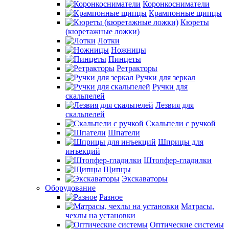
Коронкосниматели
Крампонные щипцы
Кюреты
(кюретажные ложки)
Лотки
Ножницы
Пинцеты
Ретракторы
Ручки для зеркал
Ручки для
скальпелей
Лезвия для
скальпелей
Скальпели с ручкой
Шпатели
Шприцы для
инъекций
Штопфер-гладилки
Щипцы
Экскаваторы
Оборудование
Разное
Матрасы,
чехлы на установки
Оптические системы