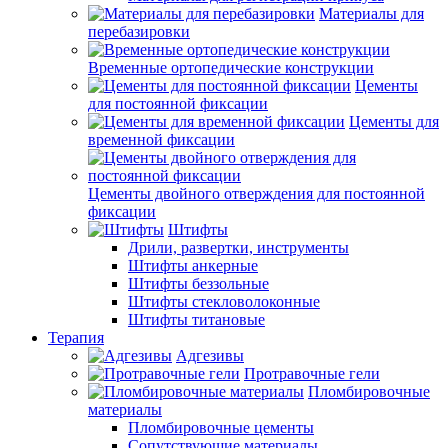
Материалы для
перебазировки
Временные ортопедические конструкции
Цементы
для постоянной фиксации
Цементы для
временной фиксации
Цементы двойного отверждения для постоянной
фиксации
Штифты
Дрили, развертки, инструменты
Штифты анкерные
Штифты беззольные
Штифты стекловолоконные
Штифты титановые
Терапия
Адгезивы
Протравочные гели
Пломбировочные
материалы
Пломбировочные цементы
Сопутствующие материалы