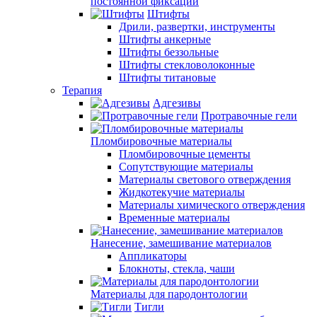
постоянной фиксации
Штифты
Дрили, развертки, инструменты
Штифты анкерные
Штифты беззольные
Штифты стекловолоконные
Штифты титановые
Терапия
Адгезивы
Протравочные гели
Пломбировочные материалы
Пломбировочные цементы
Сопутствующие материалы
Материалы светового отверждения
Жидкотекучие материалы
Материалы химического отверждения
Временные материалы
Нанесение, замешивание материалов
Аппликаторы
Блокноты, стекла, чаши
Материалы для пародонтологии
Тигли