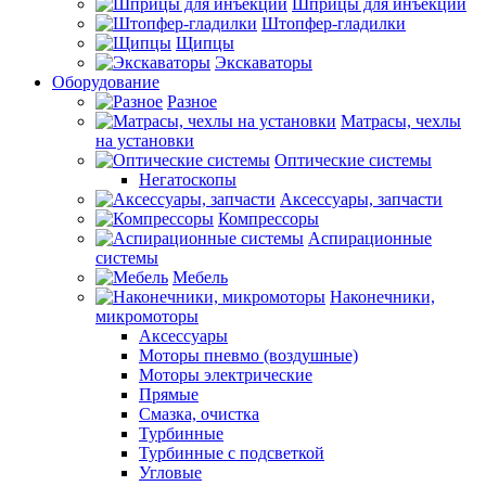
Шприцы для инъекций
Штопфер-гладилки
Щипцы
Экскаваторы
Оборудование
Разное
Матрасы, чехлы
на установки
Оптические системы
Негатоскопы
Аксессуары, запчасти
Компрессоры
Аспирационные
системы
Мебель
Наконечники,
микромоторы
Аксессуары
Моторы пневмо (воздушные)
Моторы электрические
Прямые
Смазка, очистка
Турбинные
Турбинные с подсветкой
Угловые