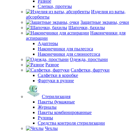
Разное
Слепки, протезы
Изделия из ваты,
абсорбенты
Защитные экраны, очки
Шапочки, бахилы
Наконечники для
аспирации
Адаптеры
Наконечники для пылесоса
Наконечники для слюноотсоса
Одежда, простыни
Разное
Салфетки, фартуки
Салфетки в коробке
Фартуки в рулоне
Стерилизация
Пакеты бумажные
Журналы
Пакеты комбинированные
Рулоны
Средства контроля стерилизации
Чехлы