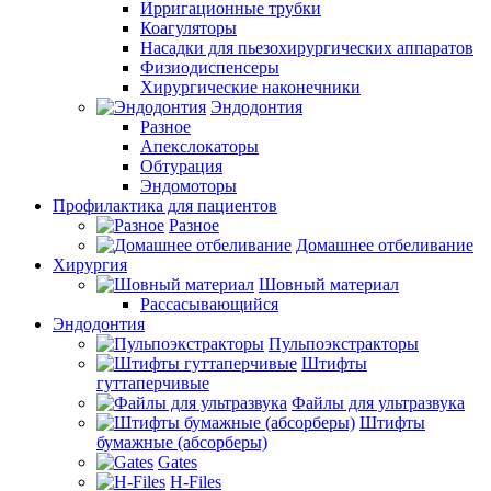
Ирригационные трубки
Коагуляторы
Насадки для пьезохирургических аппаратов
Физиодиспенсеры
Хирургические наконечники
Эндодонтия
Разное
Апекслокаторы
Обтурация
Эндомоторы
Профилактика для пациентов
Разное
Домашнее отбеливание
Хирургия
Шовный материал
Рассасывающийся
Эндодонтия
Пульпоэкстракторы
Штифты
гуттаперчивые
Файлы для ультразвука
Штифты
бумажные (абсорберы)
Gates
H-Files