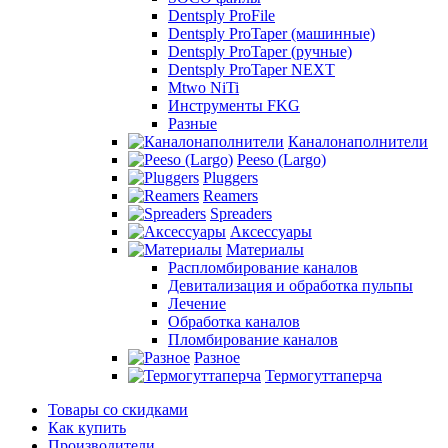
Dentsply ProFile
Dentsply ProTaper (машинные)
Dentsply ProTaper (ручные)
Dentsply ProTaper NEXT
Mtwo NiTi
Инструменты FKG
Разные
Каналонаполнители
Peeso (Largo)
Pluggers
Reamers
Spreaders
Аксессуары
Материалы
Распломбирование каналов
Девитализация и обработка пульпы
Лечение
Обработка каналов
Пломбирование каналов
Разное
Термогуттаперча
Товары со скидками
Как купить
Производители