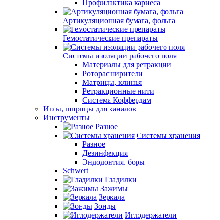
Профилактика кариеса
Артикуляционная бумага, фольга
Гемостатические препараты
Системы изоляции рабочего поля
Материалы для ретракции
Роторасширители
Матрицы, клинья
Ретракционные нити
Система Коффердам
Иглы, шприцы для каналов
Инструменты
Разное
Системы хранения
Разное
Дезинфекция
Эндодонтия, боры
Schwert
Гладилки
Зажимы
Зеркала
Зонды
Иглодержатели