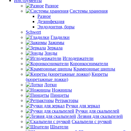
Инструменты
Разное
Системы хранения
Разное
Дезинфекция
Эндодонтия, боры
Schwert
Гладилки
Зажимы
Зеркала
Зонды
Иглодержатели
Коронкосниматели
Крампонные щипцы
Кюреты
(кюретажные ложки)
Лотки
Ножницы
Пинцеты
Ретракторы
Ручки для зеркал
Ручки для скальпелей
Лезвия для скальпелей
Скальпели с ручкой
Шпатели