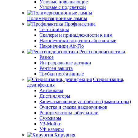
Угловые повышающие
Угловые с подсветкой
Полимеризационные лампы
Профилактика
Тест-приборы
Скалеры и принадлежности к ним
Наконечники воздушно-абразивные
Наконечники Air-Flo
Рентгенодиагностика
Разное
Интраоральные датчики
Рентген-защита
Трубки портативные
Стерилизация,
дезинфекция
Автоклавы
Дистилляторы
Запечатывающие устройства (ламинаторы)
Очистка и смазка наконечников
Рециркуляторы, облучатели
Сухожары
УЗ-Мойки
УФ-камеры
Хирургия