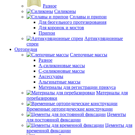
Разное
Силиконы
Сплавы и припои
Для бюгельного протезирования
Для коронок и мостов
Припои
Артикуляционные
спреи
Ортопедия
Слепочные массы
Разное
А-силиконовые массы
С-силиконовые массы
Аксессуары
Альгинатные массы
Материалы для регистрации прикуса
Материалы для
перебазировки
Временные ортопедические конструкции
Цементы
для постоянной фиксации
Цементы для
временной фиксации