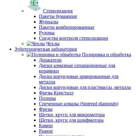
Стерилизация
Пакеты бумажные
Журналы
Пакеты комбинированные
Рулоны
Средства контроля стерилизации
Чехлы
Зуботехническая лаборатория
Полировка и обработка
Держатели
Диски алмазные сепарационные для
керамики
Диски корундовые армированные для
металла
Диски корундовые для пластмассы, металла
Фрезы Кристалл
Полиры
Спеченные алмазы (Sintered diamonds)
Фрезы
Щетки, круги для микромотора
Щетки, круги для шлифмотора
Камни
Разное