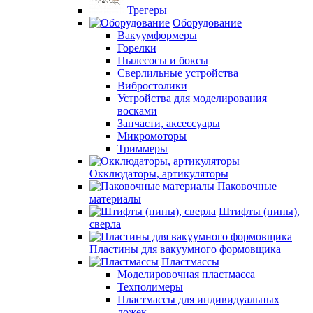
Трегеры
Оборудование
Вакуумформеры
Горелки
Пылесосы и боксы
Сверлильные устройства
Вибростолики
Устройства для моделирования
восками
Запчасти, аксессуары
Микромоторы
Триммеры
Окклюдаторы, артикуляторы
Паковочные
материалы
Штифты (пины),
сверла
Пластины для вакуумного формовщика
Пластмассы
Моделировочная пластмасса
Техполимеры
Пластмассы для индивидуальных
ложек