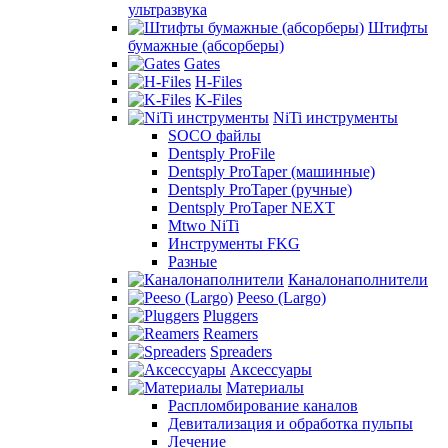
ультразвука
Штифты
бумажные (абсорберы)
Gates
H-Files
K-Files
NiTi инструменты
SOCO файлы
Dentsply ProFile
Dentsply ProTaper (машинные)
Dentsply ProTaper (ручные)
Dentsply ProTaper NEXT
Mtwo NiTi
Инструменты FKG
Разные
Каналонаполнители
Peeso (Largo)
Pluggers
Reamers
Spreaders
Аксессуары
Материалы
Распломбирование каналов
Девитализация и обработка пульпы
Лечение