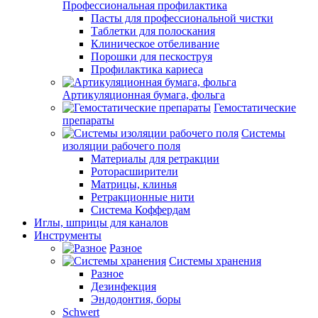
Профессиональная профилактика
Пасты для профессиональной чистки
Таблетки для полоскания
Клиническое отбеливание
Порошки для пескоструя
Профилактика кариеса
Артикуляционная бумага, фольга
Гемостатические
препараты
Системы
изоляции рабочего поля
Материалы для ретракции
Роторасширители
Матрицы, клинья
Ретракционные нити
Система Коффердам
Иглы, шприцы для каналов
Инструменты
Разное
Системы хранения
Разное
Дезинфекция
Эндодонтия, боры
Schwert