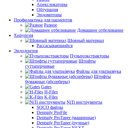
Апекслокаторы
Обтурация
Эндомоторы
Профилактика для пациентов
Разное
Домашнее отбеливание
Хирургия
Шовный материал
Рассасывающийся
Эндодонтия
Пульпоэкстракторы
Штифты
гуттаперчивые
Файлы для ультразвука
Штифты
бумажные (абсорберы)
Gates
H-Files
K-Files
NiTi инструменты
SOCO файлы
Dentsply ProFile
Dentsply ProTaper (машинные)
Dentsply ProTaper (ручные)
Dentsply ProTaper NEXT