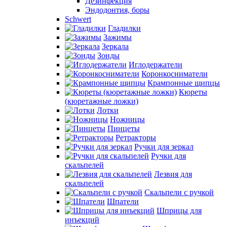
Дезинфекция
Эндодонтия, боры
Schwert
Гладилки
Зажимы
Зеркала
Зонды
Иглодержатели
Коронкосниматели
Крампонные щипцы
Кюреты
(кюретажные ложки)
Лотки
Ножницы
Пинцеты
Ретракторы
Ручки для зеркал
Ручки для
скальпелей
Лезвия для
скальпелей
Скальпели с ручкой
Шпатели
Шприцы для
инъекций