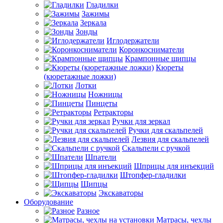
Гладилки
Зажимы
Зеркала
Зонды
Иглодержатели
Коронкосниматели
Крампонные щипцы
Кюреты
(кюретажные ложки)
Лотки
Ножницы
Пинцеты
Ретракторы
Ручки для зеркал
Ручки для скальпелей
Лезвия для скальпелей
Скальпели с ручкой
Шпатели
Шприцы для инъекций
Штопфер-гладилки
Щипцы
Экскаваторы
Оборудование
Разное
Матрасы, чехлы