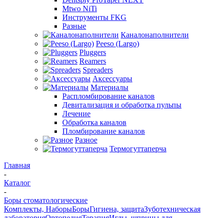
Mtwo NiTi
Инструменты FKG
Разные
Каналонаполнители
Peeso (Largo)
Pluggers
Reamers
Spreaders
Аксессуары
Материалы
Распломбирование каналов
Девитализация и обработка пульпы
Лечение
Обработка каналов
Пломбирование каналов
Разное
Термогуттаперча
Главная
-
Каталог
-
Боры стоматологические
Комплекты, Наборы
Боры
Гигиена, защита
Зуботехническая
лаборатория
Ортопедия
Терапия
Иглы, шприцы для