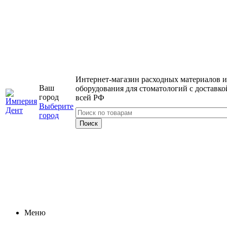
Интернет-магазин расходных материалов и
Ваш
оборудования для стоматологий с доставко
город
всей РФ
Выберите
город
Меню