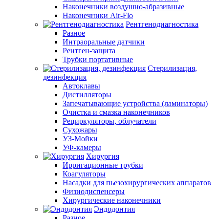
Наконечники воздушно-абразивные
Наконечники Air-Flo
Рентгенодиагностика
Разное
Интраоральные датчики
Рентген-защита
Трубки портативные
Стерилизация,
дезинфекция
Автоклавы
Дистилляторы
Запечатывающие устройства (ламинаторы)
Очистка и смазка наконечников
Рециркуляторы, облучатели
Сухожары
УЗ-Мойки
УФ-камеры
Хирургия
Ирригационные трубки
Коагуляторы
Насадки для пьезохирургических аппаратов
Физиодиспенсеры
Хирургические наконечники
Эндодонтия
Разное