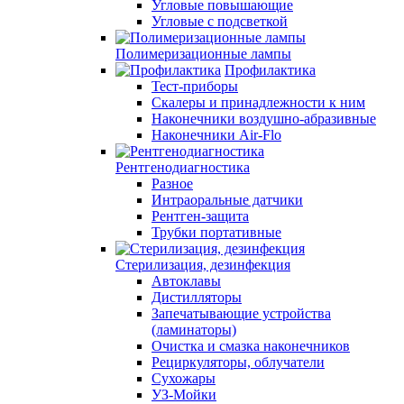
Угловые повышающие
Угловые с подсветкой
Полимеризационные лампы
Профилактика
Тест-приборы
Скалеры и принадлежности к ним
Наконечники воздушно-абразивные
Наконечники Air-Flo
Рентгенодиагностика
Разное
Интраоральные датчики
Рентген-защита
Трубки портативные
Стерилизация, дезинфекция
Автоклавы
Дистилляторы
Запечатывающие устройства
(ламинаторы)
Очистка и смазка наконечников
Рециркуляторы, облучатели
Сухожары
УЗ-Мойки