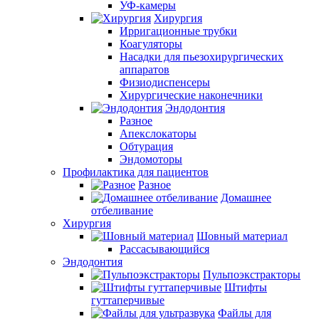
УФ-камеры
Хирургия
Ирригационные трубки
Коагуляторы
Насадки для пьезохирургических
аппаратов
Физиодиспенсеры
Хирургические наконечники
Эндодонтия
Разное
Апекслокаторы
Обтурация
Эндомоторы
Профилактика для пациентов
Разное
Домашнее
отбеливание
Хирургия
Шовный материал
Рассасывающийся
Эндодонтия
Пульпоэкстракторы
Штифты
гуттаперчивые
Файлы для