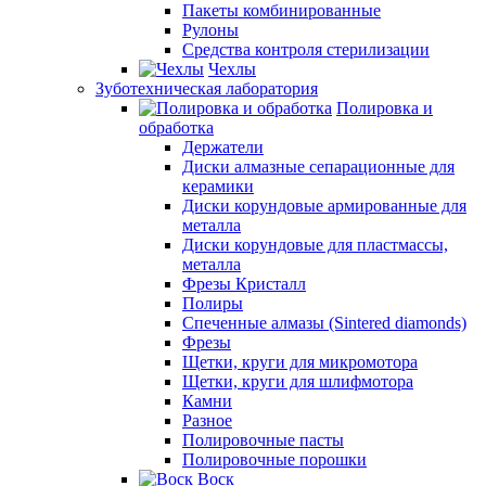
Пакеты комбинированные
Рулоны
Средства контроля стерилизации
Чехлы
Зуботехническая лаборатория
Полировка и
обработка
Держатели
Диски алмазные сепарационные для
керамики
Диски корундовые армированные для
металла
Диски корундовые для пластмассы,
металла
Фрезы Кристалл
Полиры
Спеченные алмазы (Sintered diamonds)
Фрезы
Щетки, круги для микромотора
Щетки, круги для шлифмотора
Камни
Разное
Полировочные пасты
Полировочные порошки
Воск