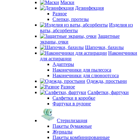
Маски
Дезинфекция
Разное
Слепки, протезы
Изделия из
ваты, абсорбенты
Защитные
экраны, очки
Шапочки, бахилы
Наконечники
для аспирации
Адаптеры
Наконечники для пылесоса
Наконечники для слюноотсоса
Одежда, простыни
Разное
Салфетки, фартуки
Салфетки в коробке
Фартуки в рулоне
Стерилизация
Пакеты бумажные
Журналы
Пакеты комбинированные