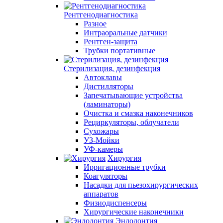
Рентгенодиагностика
Разное
Интраоральные датчики
Рентген-защита
Трубки портативные
Стерилизация, дезинфекция
Автоклавы
Дистилляторы
Запечатывающие устройства
(ламинаторы)
Очистка и смазка наконечников
Рециркуляторы, облучатели
Сухожары
УЗ-Мойки
УФ-камеры
Хирургия
Ирригационные трубки
Коагуляторы
Насадки для пьезохирургических
аппаратов
Физиодиспенсеры
Хирургические наконечники
Эндодонтия