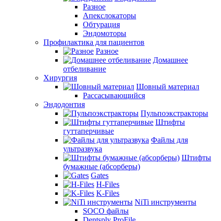
Разное
Апекслокаторы
Обтурация
Эндомоторы
Профилактика для пациентов
Разное
Домашнее
отбеливание
Хирургия
Шовный материал
Рассасывающийся
Эндодонтия
Пульпоэкстракторы
Штифты
гуттаперчивые
Файлы для
ультразвука
Штифты
бумажные (абсорберы)
Gates
H-Files
K-Files
NiTi инструменты
SOCO файлы
Dentsply ProFile