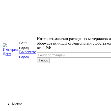
Интернет-магазин расходных материалов и
Ваш
оборудования для стоматологий с доставко
город
всей РФ
Выберите
город
Меню