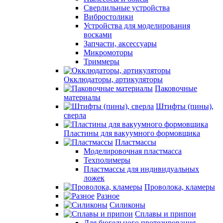
Сверлильные устройства
Вибростолики
Устройства для моделирования
восками
Запчасти, аксессуары
Микромоторы
Триммеры
Окклюдаторы, артикуляторы
Паковочные
материалы
Штифты (пины),
сверла
Пластины для вакуумного формовщика
Пластмассы
Моделировочная пластмасса
Техполимеры
Пластмассы для индивидуальных
ложек
Проволока, кламеры
Разное
Силиконы
Сплавы и припои
Для бюгельного протезирования