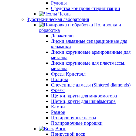
Рулоны
Средства контроля стерилизации
Чехлы
Зуботехническая лаборатория
Полировка и
обработка
Держатели
Диски алмазные сепарационные для
керамики
Диски корундовые армированные для
металла
Диски корундовые для пластмассы,
металла
Фрезы Кристалл
Полиры
Спеченные алмазы (Sintered diamonds)
Фрезы
Щетки, круги для микромотора
Щетки, круги для шлифмотора
Камни
Разное
Полировочные пасты
Полировочные порошки
Воск
Прикусной воск