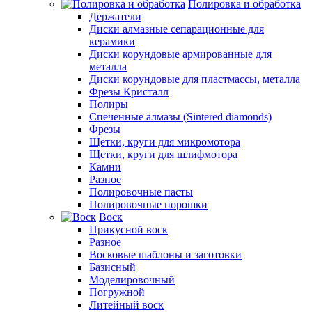
Полировка и обработка
Держатели
Диски алмазные сепарационные для
керамики
Диски корундовые армированные для
металла
Диски корундовые для пластмассы, металла
Фрезы Кристалл
Полиры
Спеченные алмазы (Sintered diamonds)
Фрезы
Щетки, круги для микромотора
Щетки, круги для шлифмотора
Камни
Разное
Полировочные пасты
Полировочные порошки
Воск
Прикусной воск
Разное
Восковые шаблоны и заготовки
Базисный
Моделировочный
Погружной
Литейный воск