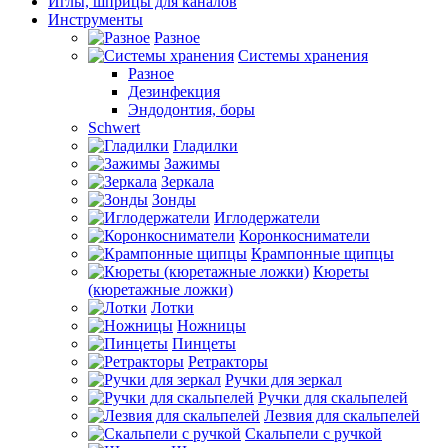
Иглы, шприцы для каналов
Инструменты
Разное
Системы хранения
Разное
Дезинфекция
Эндодонтия, боры
Schwert
Гладилки
Зажимы
Зеркала
Зонды
Иглодержатели
Коронкосниматели
Крампонные щипцы
Кюреты
(кюретажные ложки)
Лотки
Ножницы
Пинцеты
Ретракторы
Ручки для зеркал
Ручки для скальпелей
Лезвия для скальпелей
Скальпели с ручкой