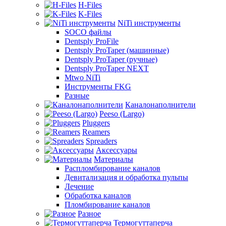
H-Files
K-Files
NiTi инструменты
SOCO файлы
Dentsply ProFile
Dentsply ProTaper (машинные)
Dentsply ProTaper (ручные)
Dentsply ProTaper NEXT
Mtwo NiTi
Инструменты FKG
Разные
Каналонаполнители
Peeso (Largo)
Pluggers
Reamers
Spreaders
Аксессуары
Материалы
Распломбирование каналов
Девитализация и обработка пульпы
Лечение
Обработка каналов
Пломбирование каналов
Разное
Термогуттаперча