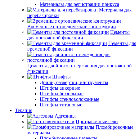
Материалы для регистрации прикуса
Материалы для
перебазировки
Временные ортопедические конструкции
Цементы
для постоянной фиксации
Цементы для
временной фиксации
Цементы двойного отверждения для постоянной
фиксации
Штифты
Дрили, развертки, инструменты
Штифты анкерные
Штифты беззольные
Штифты стекловолоконные
Штифты титановые
Терапия
Адгезивы
Протравочные гели
Пломбировочные
материалы
Пломбировочные цементы