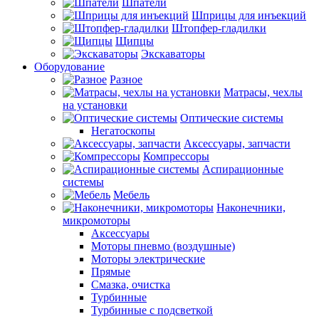
Шпатели
Шприцы для инъекций
Штопфер-гладилки
Щипцы
Экскаваторы
Оборудование
Разное
Матрасы, чехлы
на установки
Оптические системы
Негатоскопы
Аксессуары, запчасти
Компрессоры
Аспирационные
системы
Мебель
Наконечники,
микромоторы
Аксессуары
Моторы пневмо (воздушные)
Моторы электрические
Прямые
Смазка, очистка
Турбинные
Турбинные с подсветкой