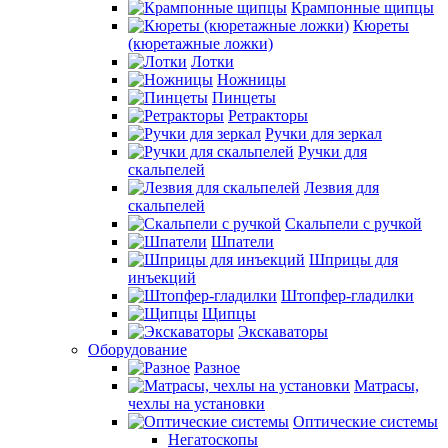
Крампонные щипцы
Кюреты
(кюретажные ложки)
Лотки
Ножницы
Пинцеты
Ретракторы
Ручки для зеркал
Ручки для
скальпелей
Лезвия для
скальпелей
Скальпели с ручкой
Шпатели
Шприцы для
инъекций
Штопфер-гладилки
Щипцы
Экскаваторы
Оборудование
Разное
Матрасы,
чехлы на установки
Оптические системы
Негатоскопы