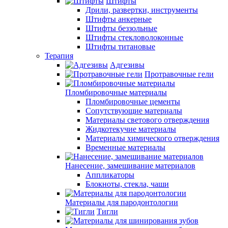
Штифты
Дрили, развертки, инструменты
Штифты анкерные
Штифты беззольные
Штифты стекловолоконные
Штифты титановые
Терапия
Адгезивы
Протравочные гели
Пломбировочные материалы
Пломбировочные цементы
Сопутствующие материалы
Материалы светового отверждения
Жидкотекучие материалы
Материалы химического отверждения
Временные материалы
Нанесение, замешивание материалов
Аппликаторы
Блокноты, стекла, чаши
Материалы для пародонтологии
Тигли