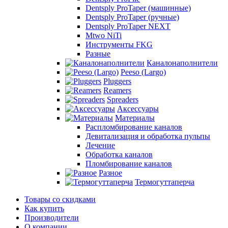
Dentsply ProTaper (машинные)
Dentsply ProTaper (ручные)
Dentsply ProTaper NEXT
Mtwo NiTi
Инструменты FKG
Разные
Каналонаполнители
Peeso (Largo)
Pluggers
Reamers
Spreaders
Аксессуары
Материалы
Распломбирование каналов
Девитализация и обработка пульпы
Лечение
Обработка каналов
Пломбирование каналов
Разное
Термогуттаперча
Товары со скидками
Как купить
Производители
О компании