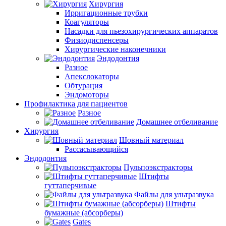
Хирургия
Ирригационные трубки
Коагуляторы
Насадки для пьезохирургических аппаратов
Физиодиспенсеры
Хирургические наконечники
Эндодонтия
Разное
Апекслокаторы
Обтурация
Эндомоторы
Профилактика для пациентов
Разное
Домашнее отбеливание
Хирургия
Шовный материал
Рассасывающийся
Эндодонтия
Пульпоэкстракторы
Штифты
гуттаперчивые
Файлы для ультразвука
Штифты
бумажные (абсорберы)
Gates