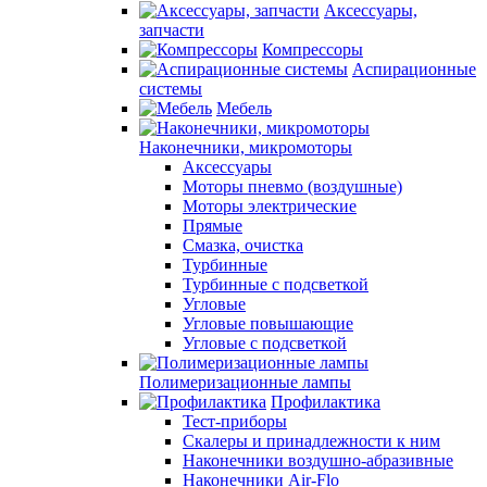
Аксессуары,
запчасти
Компрессоры
Аспирационные
системы
Мебель
Наконечники, микромоторы
Аксессуары
Моторы пневмо (воздушные)
Моторы электрические
Прямые
Смазка, очистка
Турбинные
Турбинные с подсветкой
Угловые
Угловые повышающие
Угловые с подсветкой
Полимеризационные лампы
Профилактика
Тест-приборы
Скалеры и принадлежности к ним
Наконечники воздушно-абразивные
Наконечники Air-Flo