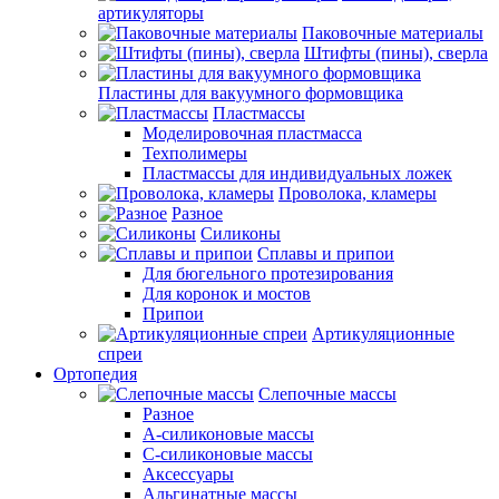
артикуляторы
Паковочные материалы
Штифты (пины), сверла
Пластины для вакуумного формовщика
Пластмассы
Моделировочная пластмасса
Техполимеры
Пластмассы для индивидуальных ложек
Проволока, кламеры
Разное
Силиконы
Сплавы и припои
Для бюгельного протезирования
Для коронок и мостов
Припои
Артикуляционные
спреи
Ортопедия
Слепочные массы
Разное
А-силиконовые массы
С-силиконовые массы
Аксессуары
Альгинатные массы