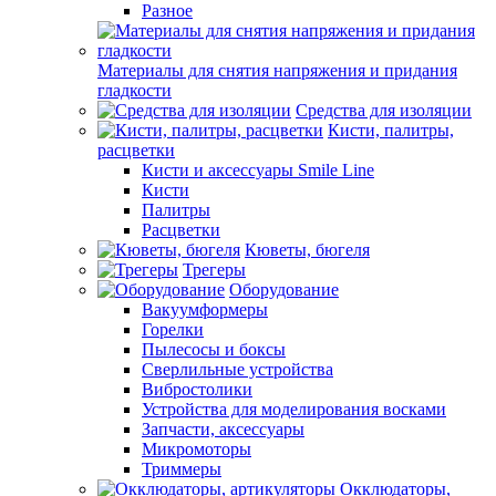
Разное
Материалы для снятия напряжения и придания
гладкости
Средства для изоляции
Кисти, палитры,
расцветки
Кисти и аксессуары Smile Line
Кисти
Палитры
Расцветки
Кюветы, бюгеля
Трегеры
Оборудование
Вакуумформеры
Горелки
Пылесосы и боксы
Сверлильные устройства
Вибростолики
Устройства для моделирования восками
Запчасти, аксессуары
Микромоторы
Триммеры
Окклюдаторы,