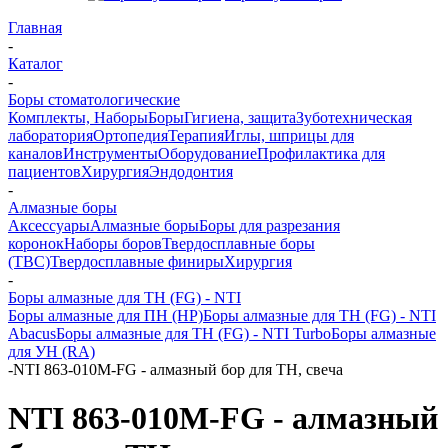
Главная
-
Каталог
-
Боры стоматологические
Комплекты, Наборы
Боры
Гигиена, защита
Зуботехническая
лаборатория
Ортопедия
Терапия
Иглы, шприцы для
каналов
Инструменты
Оборудование
Профилактика для
пациентов
Хирургия
Эндодонтия
-
Алмазные боры
Аксессуары
Алмазные боры
Боры для разрезания
коронок
Наборы боров
Твердосплавные боры
(ТВС)
Твердосплавные финиры
Хирургия
-
Боры алмазные для ТН (FG) - NTI
Боры алмазные для ПН (HP)
Боры алмазные для ТН (FG) - NTI
Abacus
Боры алмазные для ТН (FG) - NTI Turbo
Боры алмазные
для УН (RA)
-
NTI 863-010M-FG - алмазный бор для ТН, свеча
NTI 863-010M-FG - алмазный