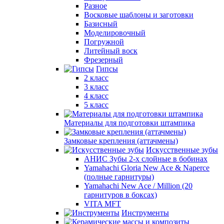
Разное
Восковые шаблоны и заготовки
Базисный
Моделировочный
Погружной
Литейный воск
Фрезерный
Гипсы
2 класс
3 класс
4 класс
5 класс
Материалы для подготовки штампика
Замковые крепления (аттачмены)
Искусственные зубы
АНИС Зубы 2-х слойные в бобинах
Yamahachi Gloria New Ace & Naperce
(полные гарнитуры)
Yamahachi New Ace / Million (20
гарнитуров в боксах)
VITA MFT
Инструменты