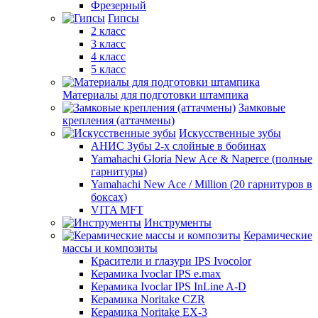
Фрезерный
Гипсы
2 класс
3 класс
4 класс
5 класс
Материалы для подготовки штампика
Замковые
крепления (аттачмены)
Искусственные зубы
АНИС Зубы 2-х слойные в бобинах
Yamahachi Gloria New Ace & Naperce (полные
гарнитуры)
Yamahachi New Ace / Million (20 гарнитуров в
боксах)
VITA MFT
Инструменты
Керамические
массы и композиты
Красители и глазури IPS Ivocolor
Керамика Ivoclar IPS e.max
Керамика Ivoclar IPS InLine A-D
Керамика Noritake CZR
Керамика Noritake EX-3