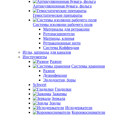
Артикуляционная бумага, фольга
Гемостатические препараты
Системы изоляции рабочего поля
Материалы для ретракции
Роторасширители
Матрицы, клинья
Ретракционные нити
Система Коффердам
Иглы, шприцы для каналов
Инструменты
Разное
Системы хранения
Разное
Дезинфекция
Эндодонтия, боры
Schwert
Гладилки
Зажимы
Зеркала
Зонды
Иглодержатели
Коронкосниматели