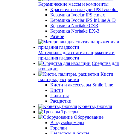
Керамические массы и композиты
Красители и глазури IPS Ivocolor
Керамика Ivoclar IPS e.max
Керамика Ivoclar IPS InLine A-D
Керамика Noritake CZR
Керамика Noritake EX-3
Разное
Материалы для снятия напряжения и
придания гладкости
Средства для
изоляции
Кисти,
палитры, расцветки
Кисти и аксессуары Smile Line
Кисти
Палитры
Расцветки
Кюветы, бюгеля
Трегеры
Оборудование
Вакуумформеры
Горелки
Пылесосы и боксы