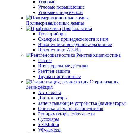
Угловые
Угловые повышающие
Угловые с подсветкой
Полимеризационные лампы
Профилактика
Тест-приборы
Скалеры и принадлежности к ним
Наконечники воздушно-абразивные
Наконечники Air-Flo
Рентгенодиагностика
Разное
Интраоральные датчики
Рентген-защита
Трубки портативные
Стерилизация,
дезинфекция
Автоклавы
Дистилляторы
Запечатывающие устройства (ламинаторы)
Очистка и смазка наконечников
Рециркуляторы, облучатели
Сухожары
УЗ-Мойки
УФ-камеры