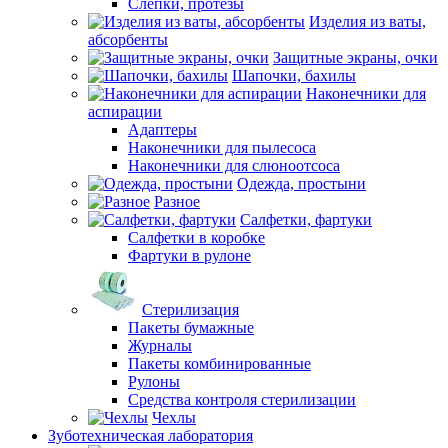
Слепки, протезы
Изделия из ваты,
абсорбенты
Защитные экраны, очки
Шапочки, бахилы
Наконечники для
аспирации
Адаптеры
Наконечники для пылесоса
Наконечники для слюноотсоса
Одежда, простыни
Разное
Салфетки, фартуки
Салфетки в коробке
Фартуки в рулоне
Стерилизация
Пакеты бумажные
Журналы
Пакеты комбинированные
Рулоны
Средства контроля стерилизации
Чехлы
Зуботехническая лаборатория