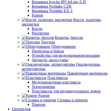
Керамика Ivoclar IPS InLine A-D
Керамика Noritake CZR
Керамика Noritake EX-3
Разное
Кисти, палитры,
расцветки
Кисти
Расцветки
Кюветы, бюгеля
Трегеры
Оборудование
Пылесосы и боксы
Устройства для моделирования восками
Запчасти, аксессуары
Окклюдаторы,
артикуляторы
Паковочные материалы
Пластмассы
Моделировочная пластмасса
Техполимеры
Пластмассы для индивидуальных ложек
Разное
Сплавы и припои
Припои
Ортопедия