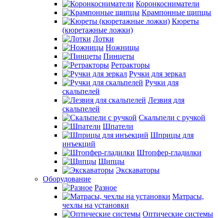
Коронкосниматели
Крампонные щипцы
Кюреты
(кюретажные ложки)
Лотки
Ножницы
Пинцеты
Ретракторы
Ручки для зеркал
Ручки для
скальпелей
Лезвия для
скальпелей
Скальпели с ручкой
Шпатели
Шприцы для
инъекций
Штопфер-гладилки
Щипцы
Экскаваторы
Оборудование
Разное
Матрасы,
чехлы на установки
Оптические системы