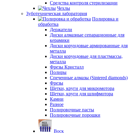
Средства контроля стерилизации
Чехлы
Зуботехническая лаборатория
Полировка и
обработка
Держатели
Диски алмазные сепарационные для
керамики
Диски корундовые армированные для
металла
Диски корундовые для пластмассы,
металла
Фрезы Кристалл
Полиры
Спеченные алмазы (Sintered diamonds)
Фрезы
Щетки, круги для микромотора
Щетки, круги для шлифмотора
Камни
Разное
Полировочные пасты
Полировочные порошки
Воск