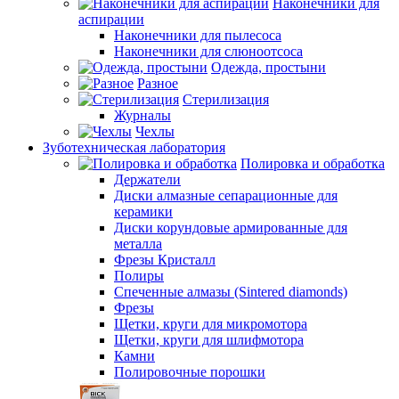
Наконечники для
аспирации
Наконечники для пылесоса
Наконечники для слюноотсоса
Одежда, простыни
Разное
Стерилизация
Журналы
Чехлы
Зуботехническая лаборатория
Полировка и обработка
Держатели
Диски алмазные сепарационные для
керамики
Диски корундовые армированные для
металла
Фрезы Кристалл
Полиры
Спеченные алмазы (Sintered diamonds)
Фрезы
Щетки, круги для микромотора
Щетки, круги для шлифмотора
Камни
Полировочные порошки