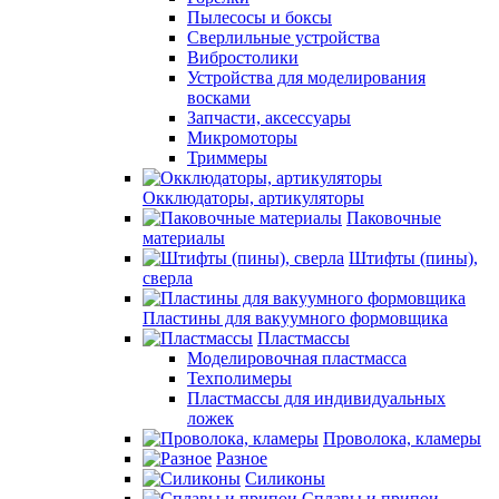
Пылесосы и боксы
Сверлильные устройства
Вибростолики
Устройства для моделирования
восками
Запчасти, аксессуары
Микромоторы
Триммеры
Окклюдаторы, артикуляторы
Паковочные
материалы
Штифты (пины),
сверла
Пластины для вакуумного формовщика
Пластмассы
Моделировочная пластмасса
Техполимеры
Пластмассы для индивидуальных
ложек
Проволока, кламеры
Разное
Силиконы
Сплавы и припои