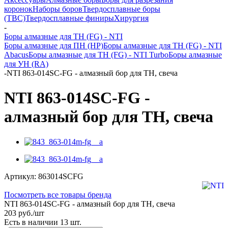
коронок
Наборы боров
Твердосплавные боры
(ТВС)
Твердосплавные финиры
Хирургия
-
Боры алмазные для ТН (FG) - NTI
Боры алмазные для ПН (HP)
Боры алмазные для ТН (FG) - NTI
Abacus
Боры алмазные для ТН (FG) - NTI Turbo
Боры алмазные
для УН (RA)
-
NTI 863-014SC-FG - алмазный бор для ТН, свеча
NTI 863-014SC-FG -
алмазный бор для ТН, свеча
Артикул:
863014SCFG
Посмотреть все товары бренда
NTI 863-014SC-FG - алмазный бор для ТН, свеча
203
руб.
/шт
Есть в наличии
13 шт.