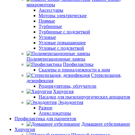
микромоторы
Аксессуары
Моторы электрические
Прямые
Турбинные
Турбинные с подсветкой
Угловые
Угловые повышающие
Угловые с подсветкой
Полимеризационные лампы
Профилактика
Скалеры и принадлежности к ним
Стерилизация,
дезинфекция
Рециркуляторы, облучатели
Хирургия
Насадки для пьезохирургических аппаратов
Эндодонтия
Разное
Апекслокаторы
Профилактика для пациентов
Домашнее отбеливание
Хирургия
Шовный материал