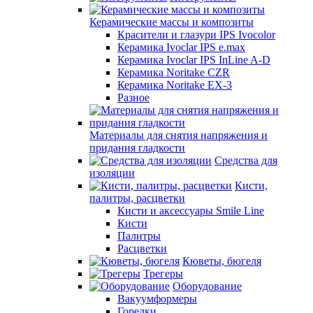
Керамические массы и композиты
Красители и глазури IPS Ivocolor
Керамика Ivoclar IPS e.max
Керамика Ivoclar IPS InLine A-D
Керамика Noritake CZR
Керамика Noritake EX-3
Разное
Материалы для снятия напряжения и
придания гладкости
Средства для
изоляции
Кисти,
палитры, расцветки
Кисти и аксессуары Smile Line
Кисти
Палитры
Расцветки
Кюветы, бюгеля
Трегеры
Оборудование
Вакуумформеры
Горелки