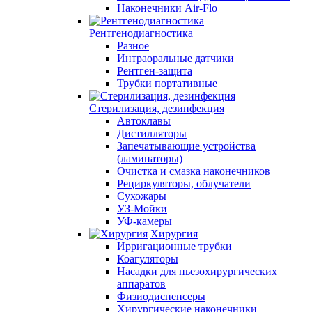
Наконечники Air-Flo
Рентгенодиагностика
Разное
Интраоральные датчики
Рентген-защита
Трубки портативные
Стерилизация, дезинфекция
Автоклавы
Дистилляторы
Запечатывающие устройства
(ламинаторы)
Очистка и смазка наконечников
Рециркуляторы, облучатели
Сухожары
УЗ-Мойки
УФ-камеры
Хирургия
Ирригационные трубки
Коагуляторы
Насадки для пьезохирургических
аппаратов
Физиодиспенсеры
Хирургические наконечники