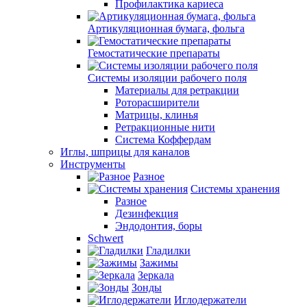
Профилактика кариеса
Артикуляционная бумага, фольга
Гемостатические препараты
Системы изоляции рабочего поля
Материалы для ретракции
Роторасширители
Матрицы, клинья
Ретракционные нити
Система Коффердам
Иглы, шприцы для каналов
Инструменты
Разное
Системы хранения
Разное
Дезинфекция
Эндодонтия, боры
Schwert
Гладилки
Зажимы
Зеркала
Зонды
Иглодержатели