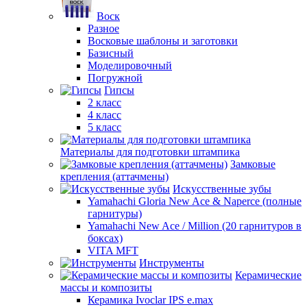
Воск
Разное
Восковые шаблоны и заготовки
Базисный
Моделировочный
Погружной
Гипсы
2 класс
4 класс
5 класс
Материалы для подготовки штампика
Замковые
крепления (аттачмены)
Искусственные зубы
Yamahachi Gloria New Ace & Naperce (полные
гарнитуры)
Yamahachi New Ace / Million (20 гарнитуров в
боксах)
VITA MFT
Инструменты
Керамические
массы и композиты
Керамика Ivoclar IPS e.max