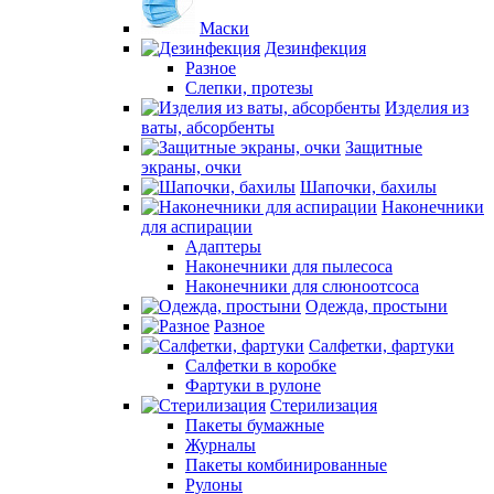
Маски
Дезинфекция
Разное
Слепки, протезы
Изделия из
ваты, абсорбенты
Защитные
экраны, очки
Шапочки, бахилы
Наконечники
для аспирации
Адаптеры
Наконечники для пылесоса
Наконечники для слюноотсоса
Одежда, простыни
Разное
Салфетки, фартуки
Салфетки в коробке
Фартуки в рулоне
Стерилизация
Пакеты бумажные
Журналы
Пакеты комбинированные
Рулоны