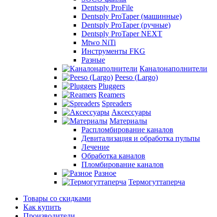
Dentsply ProFile
Dentsply ProTaper (машинные)
Dentsply ProTaper (ручные)
Dentsply ProTaper NEXT
Mtwo NiTi
Инструменты FKG
Разные
Каналонаполнители
Peeso (Largo)
Pluggers
Reamers
Spreaders
Аксессуары
Материалы
Распломбирование каналов
Девитализация и обработка пульпы
Лечение
Обработка каналов
Пломбирование каналов
Разное
Термогуттаперча
Товары со скидками
Как купить
Производители