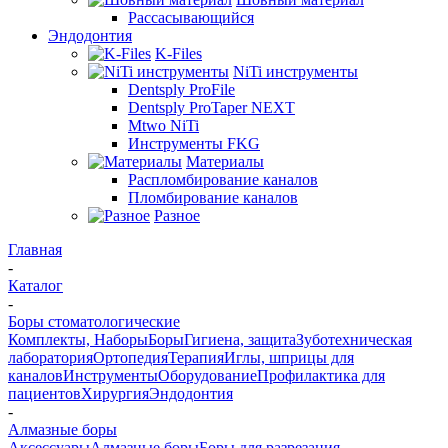
Рассасывающийся
Эндодонтия
K-Files
NiTi инструменты
Dentsply ProFile
Dentsply ProTaper NEXT
Mtwo NiTi
Инструменты FKG
Материалы
Распломбирование каналов
Пломбирование каналов
Разное
Главная
-
Каталог
-
Боры стоматологические
Комплекты, Наборы
Боры
Гигиена, защита
Зуботехническая
лаборатория
Ортопедия
Терапия
Иглы, шприцы для
каналов
Инструменты
Оборудование
Профилактика для
пациентов
Хирургия
Эндодонтия
-
Алмазные боры
Аксессуары
Алмазные боры
Боры для разрезания