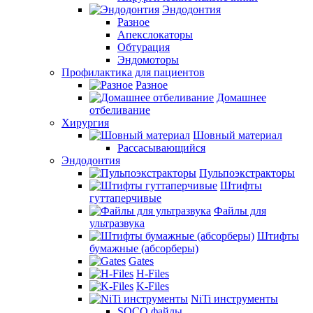
Эндодонтия
Разное
Апекслокаторы
Обтурация
Эндомоторы
Профилактика для пациентов
Разное
Домашнее
отбеливание
Хирургия
Шовный материал
Рассасывающийся
Эндодонтия
Пульпоэкстракторы
Штифты
гуттаперчивые
Файлы для
ультразвука
Штифты
бумажные (абсорберы)
Gates
H-Files
K-Files
NiTi инструменты
SOCO файлы