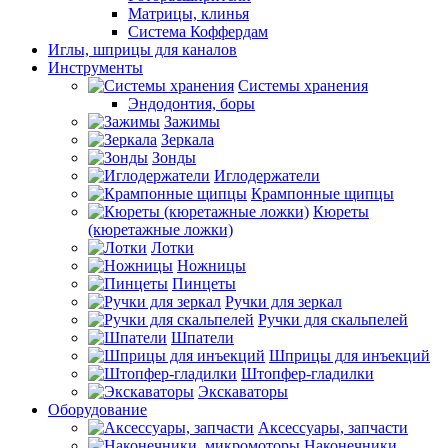
Матрицы, клинья
Система Коффердам
Иглы, шприцы для каналов
Инструменты
Системы хранения
Эндодонтия, боры
Зажимы
Зеркала
Зонды
Иглодержатели
Крампонные щипцы
Кюреты
(кюретажные ложки)
Лотки
Ножницы
Пинцеты
Ручки для зеркал
Ручки для скальпелей
Шпатели
Шприцы для инъекций
Штопфер-гладилки
Экскаваторы
Оборудование
Аксессуары, запчасти
Наконечники,