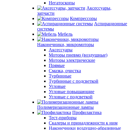
Негатоскопы
Аксессуары,
запчасти
Компрессоры
Аспирационные
системы
Мебель
Наконечники, микромоторы
Аксессуары
Моторы пневмо (воздушные)
Моторы электрические
Прямые
Смазка, очистка
Турбинные
Турбинные с подсветкой
Угловые
Угловые повышающие
Угловые с подсветкой
Полимеризационные лампы
Профилактика
Тест-приборы
Скалеры и принадлежности к ним
Наконечники воздушно-абразивные