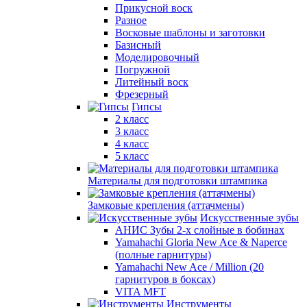
Прикусной воск
Разное
Восковые шаблоны и заготовки
Базисный
Моделировочный
Погружной
Литейный воск
Фрезерный
Гипсы
2 класс
3 класс
4 класс
5 класс
Материалы для подготовки штампика
Замковые крепления (аттачмены)
Искусственные зубы
АНИС Зубы 2-х слойные в бобинах
Yamahachi Gloria New Ace & Naperce
(полные гарнитуры)
Yamahachi New Ace / Million (20
гарнитуров в боксах)
VITA MFT
Инструменты