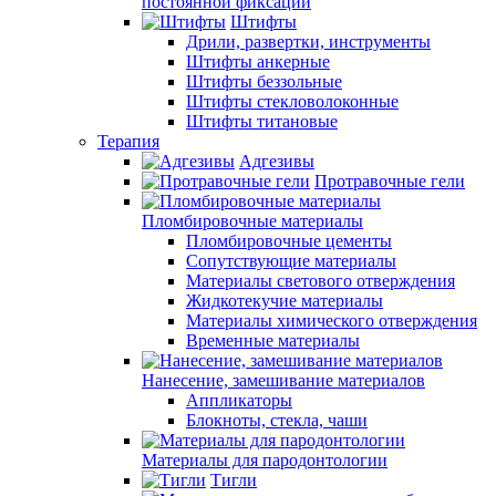
постоянной фиксации
Штифты
Дрили, развертки, инструменты
Штифты анкерные
Штифты беззольные
Штифты стекловолоконные
Штифты титановые
Терапия
Адгезивы
Протравочные гели
Пломбировочные материалы
Пломбировочные цементы
Сопутствующие материалы
Материалы светового отверждения
Жидкотекучие материалы
Материалы химического отверждения
Временные материалы
Нанесение, замешивание материалов
Аппликаторы
Блокноты, стекла, чаши
Материалы для пародонтологии
Тигли