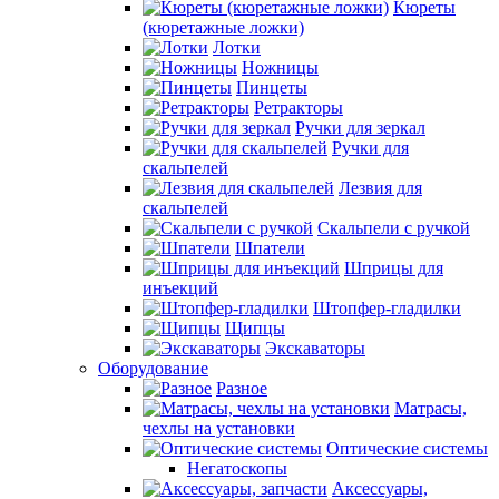
Кюреты
(кюретажные ложки)
Лотки
Ножницы
Пинцеты
Ретракторы
Ручки для зеркал
Ручки для
скальпелей
Лезвия для
скальпелей
Скальпели с ручкой
Шпатели
Шприцы для
инъекций
Штопфер-гладилки
Щипцы
Экскаваторы
Оборудование
Разное
Матрасы,
чехлы на установки
Оптические системы
Негатоскопы
Аксессуары,