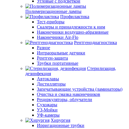
Угловые с подсветкой
Полимеризационные лампы
Профилактика
Тест-приборы
Скалеры и принадлежности к ним
Наконечники воздушно-абразивные
Наконечники Air-Flo
Рентгенодиагностика
Разное
Интраоральные датчики
Рентген-защита
Трубки портативные
Стерилизация,
дезинфекция
Автоклавы
Дистилляторы
Запечатывающие устройства (ламинаторы)
Очистка и смазка наконечников
Рециркуляторы, облучатели
Сухожары
УЗ-Мойки
УФ-камеры
Хирургия
Ирригационные трубки