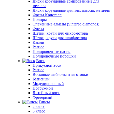
Диски корундовые армированные для
металла
Диски корундовые для пластмассы, металла
Фрезы Кристалл
Полиры
Спеченные алмазы (Sintered diamonds)
Фрезы
Щетки, круги для микромотора
Щетки, круги для шлифмотора
Камни
Разное
Полировочные пасты
Полировочные порошки
Воск
Прикусной воск
Разное
Восковые шаблоны и заготовки
Базисный
Моделировочный
Погружной
Литейный воск
Фрезерный
Гипсы
2 класс
3 класс