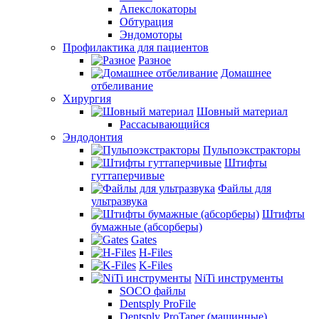
Апекслокаторы
Обтурация
Эндомоторы
Профилактика для пациентов
Разное
Домашнее
отбеливание
Хирургия
Шовный материал
Рассасывающийся
Эндодонтия
Пульпоэкстракторы
Штифты
гуттаперчивые
Файлы для
ультразвука
Штифты
бумажные (абсорберы)
Gates
H-Files
K-Files
NiTi инструменты
SOCO файлы
Dentsply ProFile
Dentsply ProTaper (машинные)