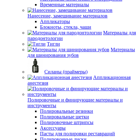
Временные материалы
Нанесение, замешивание материалов
Аппликаторы
Блокноты, стекла, чаши
Материалы для
пародонтологии
Тигли
Материалы
для шинирования зубов
Силаны (праймеры)
Аппликационная
анестезия
Полировочные и финирующие материалы и
инструменты
Полировальные резинки
Полировальные щетки
Полировочные штрипсы
Аксессуары
Пасты для полировки реставраций
Полировочные диски