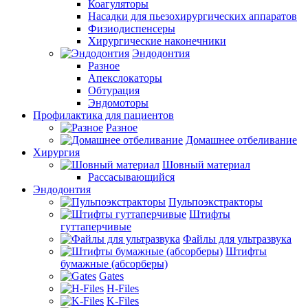
Коагуляторы
Насадки для пьезохирургических аппаратов
Физиодиспенсеры
Хирургические наконечники
Эндодонтия
Разное
Апекслокаторы
Обтурация
Эндомоторы
Профилактика для пациентов
Разное
Домашнее отбеливание
Хирургия
Шовный материал
Рассасывающийся
Эндодонтия
Пульпоэкстракторы
Штифты
гуттаперчивые
Файлы для ультразвука
Штифты
бумажные (абсорберы)
Gates
H-Files
K-Files