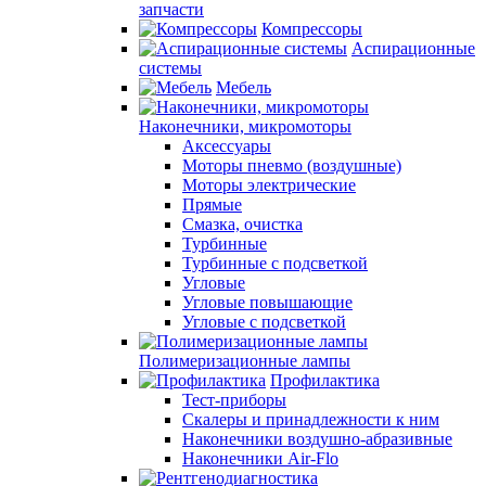
запчасти
Компрессоры
Аспирационные
системы
Мебель
Наконечники, микромоторы
Аксессуары
Моторы пневмо (воздушные)
Моторы электрические
Прямые
Смазка, очистка
Турбинные
Турбинные с подсветкой
Угловые
Угловые повышающие
Угловые с подсветкой
Полимеризационные лампы
Профилактика
Тест-приборы
Скалеры и принадлежности к ним
Наконечники воздушно-абразивные
Наконечники Air-Flo