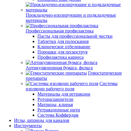
Прокладочно-изолирующие и подкладочные
материалы
Профессиональная профилактика
Пасты для профессиональной чистки
Таблетки для полоскания
Клиническое отбеливание
Порошки для пескоструя
Профилактика кариеса
Артикуляционная бумага, фольга
Гемостатические
препараты
Системы
изоляции рабочего поля
Материалы для ретракции
Роторасширители
Матрицы, клинья
Ретракционные нити
Система Коффердам
Иглы, шприцы для каналов
Инструменты
Разное