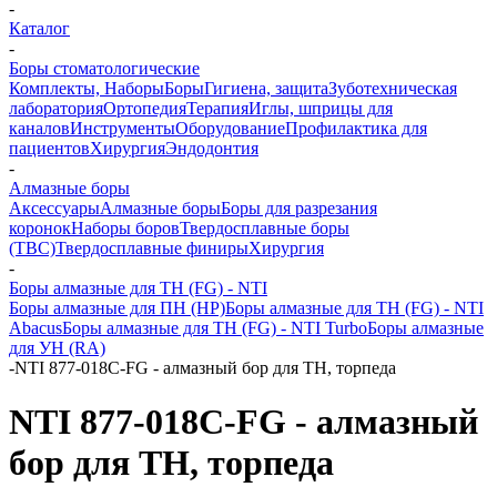
-
Каталог
-
Боры стоматологические
Комплекты, Наборы
Боры
Гигиена, защита
Зуботехническая
лаборатория
Ортопедия
Терапия
Иглы, шприцы для
каналов
Инструменты
Оборудование
Профилактика для
пациентов
Хирургия
Эндодонтия
-
Алмазные боры
Аксессуары
Алмазные боры
Боры для разрезания
коронок
Наборы боров
Твердосплавные боры
(ТВС)
Твердосплавные финиры
Хирургия
-
Боры алмазные для ТН (FG) - NTI
Боры алмазные для ПН (HP)
Боры алмазные для ТН (FG) - NTI
Abacus
Боры алмазные для ТН (FG) - NTI Turbo
Боры алмазные
для УН (RA)
-
NTI 877-018C-FG - алмазный бор для ТН, торпеда
NTI 877-018C-FG - алмазный
бор для ТН, торпеда