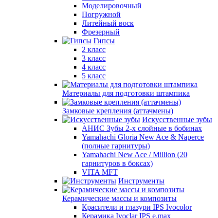
Моделировочный
Погружной
Литейный воск
Фрезерный
Гипсы
2 класс
3 класс
4 класс
5 класс
Материалы для подготовки штампика
Замковые крепления (аттачмены)
Искусственные зубы
АНИС Зубы 2-х слойные в бобинах
Yamahachi Gloria New Ace & Naperce
(полные гарнитуры)
Yamahachi New Ace / Million (20
гарнитуров в боксах)
VITA MFT
Инструменты
Керамические массы и композиты
Красители и глазури IPS Ivocolor
Керамика Ivoclar IPS e.max