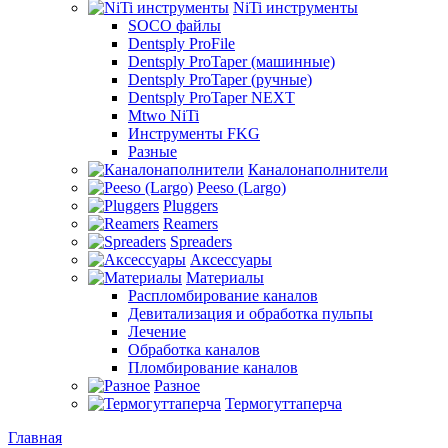
NiTi инструменты
SOCO файлы
Dentsply ProFile
Dentsply ProTaper (машинные)
Dentsply ProTaper (ручные)
Dentsply ProTaper NEXT
Mtwo NiTi
Инструменты FKG
Разные
Каналонаполнители
Peeso (Largo)
Pluggers
Reamers
Spreaders
Аксессуары
Материалы
Распломбирование каналов
Девитализация и обработка пульпы
Лечение
Обработка каналов
Пломбирование каналов
Разное
Термогуттаперча
Главная