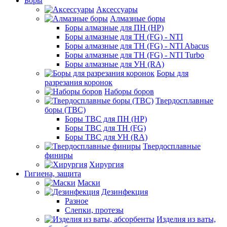
Боры
Аксессуары
Алмазные боры
Боры алмазные для ПН (HP)
Боры алмазные для ТН (FG) - NTI
Боры алмазные для ТН (FG) - NTI Abacus
Боры алмазные для ТН (FG) - NTI Turbo
Боры алмазные для УН (RA)
Боры для
разрезания коронок
Наборы боров
Твердосплавные
боры (ТВС)
Боры ТВС для ПН (HP)
Боры ТВС для ТН (FG)
Боры ТВС для УН (RA)
Твердосплавные
финиры
Хирургия
Гигиена, защита
Маски
Дезинфекция
Разное
Слепки, протезы
Изделия из ваты,