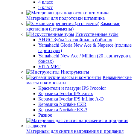
4 класс
5 класс
Материалы для подготовки штампика
Замковые
крепления (аттачмены)
Искусственные зубы
АНИС Зубы 2-х слойные в бобинах
Yamahachi Gloria New Ace & Naperce (полные
гарнитуры)
Yamahachi New Ace / Million (20 гарнитуров в
боксах)
VITA MFT
Инструменты
Керамические
массы и композиты
Красители и глазури IPS Ivocolor
Керамика Ivoclar IPS e.max
Керамика Ivoclar IPS InLine A-D
Керамика Noritake CZR
Керамика Noritake EX-3
Разное
Материалы для снятия напряжения и придания