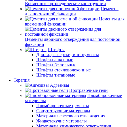
Временные ортопедические конструкции
Цементы
для постоянной фиксации
Цементы для
временной фиксации
Цементы двойного отверждения для постоянной
фиксации
Штифты
Дрили, развертки, инструменты
Штифты анкерные
Штифты беззольные
Штифты стекловолоконные
Штифты титановые
Терапия
Адгезивы
Протравочные гели
Пломбировочные
материалы
Пломбировочные цементы
Сопутствующие материалы
Материалы светового отверждения
Жидкотекучие материалы
Материалы химического отверждения