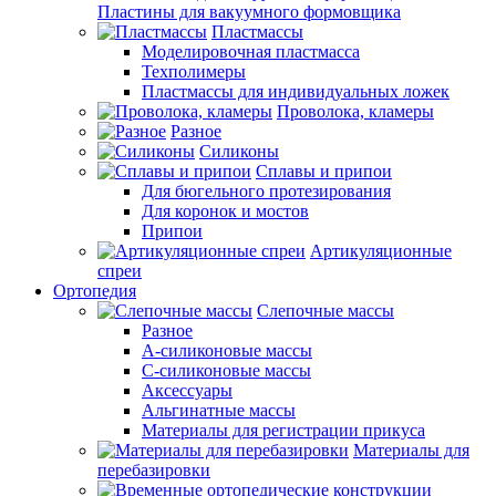
Пластины для вакуумного формовщика
Пластмассы
Моделировочная пластмасса
Техполимеры
Пластмассы для индивидуальных ложек
Проволока, кламеры
Разное
Силиконы
Сплавы и припои
Для бюгельного протезирования
Для коронок и мостов
Припои
Артикуляционные
спреи
Ортопедия
Слепочные массы
Разное
А-силиконовые массы
С-силиконовые массы
Аксессуары
Альгинатные массы
Материалы для регистрации прикуса
Материалы для
перебазировки