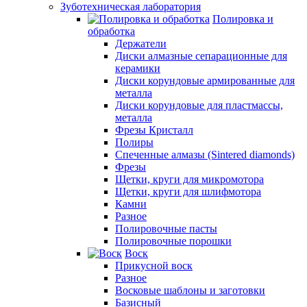
Зуботехническая лаборатория
Полировка и
обработка
Держатели
Диски алмазные сепарационные для
керамики
Диски корундовые армированные для
металла
Диски корундовые для пластмассы,
металла
Фрезы Кристалл
Полиры
Спеченные алмазы (Sintered diamonds)
Фрезы
Щетки, круги для микромотора
Щетки, круги для шлифмотора
Камни
Разное
Полировочные пасты
Полировочные порошки
Воск
Прикусной воск
Разное
Восковые шаблоны и заготовки
Базисный