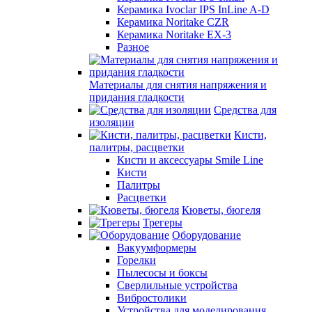
Керамика Ivoclar IPS InLine A-D
Керамика Noritake CZR
Керамика Noritake EX-3
Разное
Материалы для снятия напряжения и
придания гладкости
Средства для
изоляции
Кисти,
палитры, расцветки
Кисти и аксессуары Smile Line
Кисти
Палитры
Расцветки
Кюветы, бюгеля
Трегеры
Оборудование
Вакуумформеры
Горелки
Пылесосы и боксы
Сверлильные устройства
Вибростолики
Устройства для моделирования