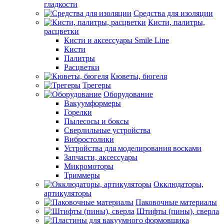
гладкости
Средства для изоляции
Кисти, палитры,
расцветки
Кисти и аксессуары Smile Line
Кисти
Палитры
Расцветки
Кюветы, бюгеля
Трегеры
Оборудование
Вакуумформеры
Горелки
Пылесосы и боксы
Сверлильные устройства
Вибростолики
Устройства для моделирования восками
Запчасти, аксессуары
Микромоторы
Триммеры
Окклюдаторы,
артикуляторы
Паковочные материалы
Штифты (пины), сверла