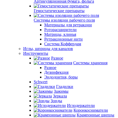
Артикуляционная бумага, фольга
Гемостатические препараты
Системы изоляции рабочего поля
Материалы для ретракции
Роторасширители
Матрицы, клинья
Ретракционные нити
Система Коффердам
Иглы, шприцы для каналов
Инструменты
Разное
Системы хранения
Разное
Дезинфекция
Эндодонтия, боры
Schwert
Гладилки
Зажимы
Зеркала
Зонды
Иглодержатели
Коронкосниматели
Крампонные щипцы