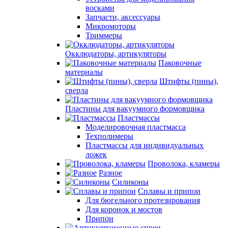
восками
Запчасти, аксессуары
Микромоторы
Триммеры
Окклюдаторы, артикуляторы
Паковочные
материалы
Штифты (пины),
сверла
Пластины для вакуумного формовщика
Пластмассы
Моделировочная пластмасса
Техполимеры
Пластмассы для индивидуальных
ложек
Проволока, кламеры
Разное
Силиконы
Сплавы и припои
Для бюгельного протезирования
Для коронок и мостов
Припои