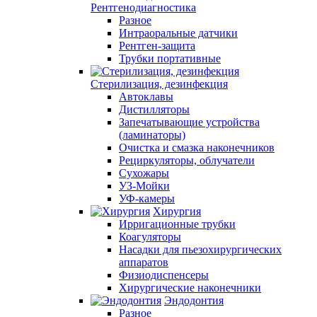
Рентгенодиагностика
Разное
Интраоральные датчики
Рентген-защита
Трубки портативные
Стерилизация, дезинфекция
Автоклавы
Дистилляторы
Запечатывающие устройства
(ламинаторы)
Очистка и смазка наконечников
Рециркуляторы, облучатели
Сухожары
УЗ-Мойки
УФ-камеры
Хирургия
Ирригационные трубки
Коагуляторы
Насадки для пьезохирургических
аппаратов
Физиодиспенсеры
Хирургические наконечники
Эндодонтия
Разное