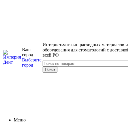
Интернет-магазин расходных материалов и
Ваш
оборудования для стоматологий с доставко
город
всей РФ
Выберите
город
Меню