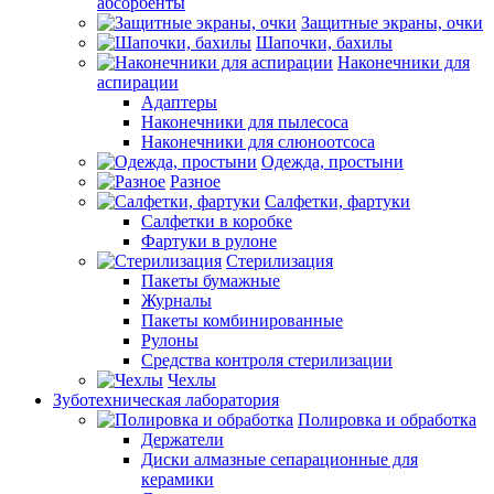
абсорбенты
Защитные экраны, очки
Шапочки, бахилы
Наконечники для
аспирации
Адаптеры
Наконечники для пылесоса
Наконечники для слюноотсоса
Одежда, простыни
Разное
Салфетки, фартуки
Салфетки в коробке
Фартуки в рулоне
Стерилизация
Пакеты бумажные
Журналы
Пакеты комбинированные
Рулоны
Средства контроля стерилизации
Чехлы
Зуботехническая лаборатория
Полировка и обработка
Держатели
Диски алмазные сепарационные для
керамики