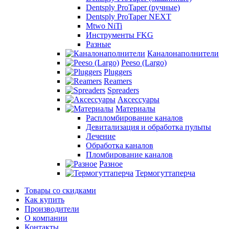
Dentsply ProTaper (ручные)
Dentsply ProTaper NEXT
Mtwo NiTi
Инструменты FKG
Разные
Каналонаполнители
Peeso (Largo)
Pluggers
Reamers
Spreaders
Аксессуары
Материалы
Распломбирование каналов
Девитализация и обработка пульпы
Лечение
Обработка каналов
Пломбирование каналов
Разное
Термогуттаперча
Товары со скидками
Как купить
Производители
О компании
Контакты