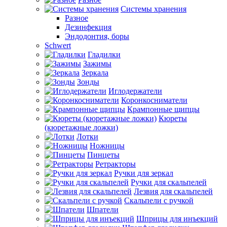
Системы хранения
Разное
Дезинфекция
Эндодонтия, боры
Schwert
Гладилки
Зажимы
Зеркала
Зонды
Иглодержатели
Коронкосниматели
Крампонные щипцы
Кюреты
(кюретажные ложки)
Лотки
Ножницы
Пинцеты
Ретракторы
Ручки для зеркал
Ручки для скальпелей
Лезвия для скальпелей
Скальпели с ручкой
Шпатели
Шприцы для инъекций