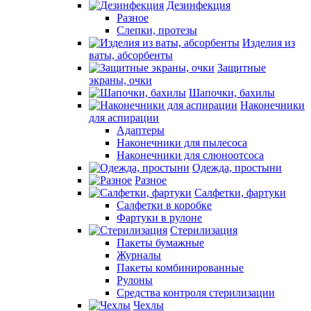
Дезинфекция
Разное
Слепки, протезы
Изделия из
ваты, абсорбенты
Защитные
экраны, очки
Шапочки, бахилы
Наконечники
для аспирации
Адаптеры
Наконечники для пылесоса
Наконечники для слюноотсоса
Одежда, простыни
Разное
Салфетки, фартуки
Салфетки в коробке
Фартуки в рулоне
Стерилизация
Пакеты бумажные
Журналы
Пакеты комбинированные
Рулоны
Средства контроля стерилизации
Чехлы