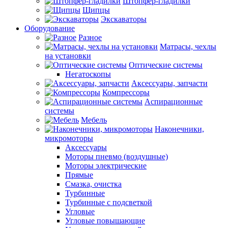
Штопфер-гладилки
Щипцы
Экскаваторы
Оборудование
Разное
Матрасы, чехлы
на установки
Оптические системы
Негатоскопы
Аксессуары, запчасти
Компрессоры
Аспирационные
системы
Мебель
Наконечники,
микромоторы
Аксессуары
Моторы пневмо (воздушные)
Моторы электрические
Прямые
Смазка, очистка
Турбинные
Турбинные с подсветкой
Угловые
Угловые повышающие