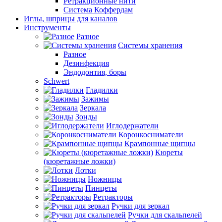
Ретракционные нити
Система Коффердам
Иглы, шприцы для каналов
Инструменты
Разное
Системы хранения
Разное
Дезинфекция
Эндодонтия, боры
Schwert
Гладилки
Зажимы
Зеркала
Зонды
Иглодержатели
Коронкосниматели
Крампонные щипцы
Кюреты
(кюретажные ложки)
Лотки
Ножницы
Пинцеты
Ретракторы
Ручки для зеркал
Ручки для скальпелей