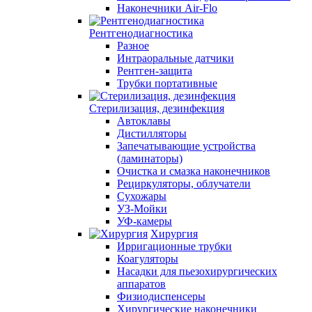
Наконечники Air-Flo
Рентгенодиагностика
Разное
Интраоральные датчики
Рентген-защита
Трубки портативные
Стерилизация, дезинфекция
Автоклавы
Дистилляторы
Запечатывающие устройства
(ламинаторы)
Очистка и смазка наконечников
Рециркуляторы, облучатели
Сухожары
УЗ-Мойки
УФ-камеры
Хирургия
Ирригационные трубки
Коагуляторы
Насадки для пьезохирургических
аппаратов
Физиодиспенсеры
Хирургические наконечники