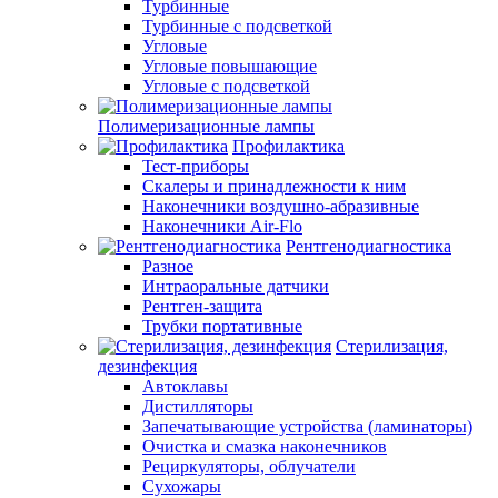
Турбинные
Турбинные с подсветкой
Угловые
Угловые повышающие
Угловые с подсветкой
Полимеризационные лампы
Профилактика
Тест-приборы
Скалеры и принадлежности к ним
Наконечники воздушно-абразивные
Наконечники Air-Flo
Рентгенодиагностика
Разное
Интраоральные датчики
Рентген-защита
Трубки портативные
Стерилизация,
дезинфекция
Автоклавы
Дистилляторы
Запечатывающие устройства (ламинаторы)
Очистка и смазка наконечников
Рециркуляторы, облучатели
Сухожары