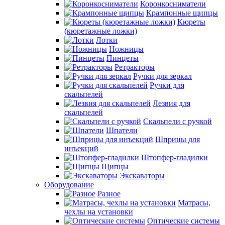
Коронкосниматели
Крампонные щипцы
Кюреты
(кюретажные ложки)
Лотки
Ножницы
Пинцеты
Ретракторы
Ручки для зеркал
Ручки для
скальпелей
Лезвия для
скальпелей
Скальпели с ручкой
Шпатели
Шприцы для
инъекций
Штопфер-гладилки
Щипцы
Экскаваторы
Оборудование
Разное
Матрасы,
чехлы на установки
Оптические системы