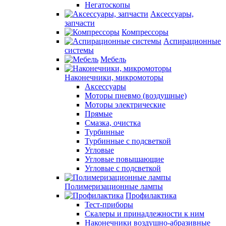
Негатоскопы
Аксессуары,
запчасти
Компрессоры
Аспирационные
системы
Мебель
Наконечники, микромоторы
Аксессуары
Моторы пневмо (воздушные)
Моторы электрические
Прямые
Смазка, очистка
Турбинные
Турбинные с подсветкой
Угловые
Угловые повышающие
Угловые с подсветкой
Полимеризационные лампы
Профилактика
Тест-приборы
Скалеры и принадлежности к ним
Наконечники воздушно-абразивные