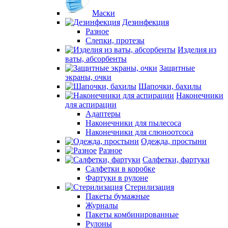
Маски
Дезинфекция
Разное
Слепки, протезы
Изделия из
ваты, абсорбенты
Защитные
экраны, очки
Шапочки, бахилы
Наконечники
для аспирации
Адаптеры
Наконечники для пылесоса
Наконечники для слюноотсоса
Одежда, простыни
Разное
Салфетки, фартуки
Салфетки в коробке
Фартуки в рулоне
Стерилизация
Пакеты бумажные
Журналы
Пакеты комбинированные
Рулоны