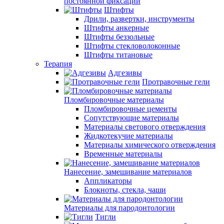
постоянной фиксации
Штифты
Дрили, развертки, инструменты
Штифты анкерные
Штифты беззольные
Штифты стекловолоконные
Штифты титановые
Терапия
Адгезивы
Протравочные гели
Пломбировочные материалы
Пломбировочные цементы
Сопутствующие материалы
Материалы светового отверждения
Жидкотекучие материалы
Материалы химического отверждения
Временные материалы
Нанесение, замешивание материалов
Аппликаторы
Блокноты, стекла, чаши
Материалы для пародонтологии
Тигли