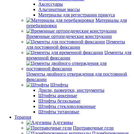
Аксессуары
Альгинатные массы
Материалы для регистрации прикуса
Материалы для
перебазировки
Временные ортопедические конструкции
Цементы
для постоянной фиксации
Цементы для
временной фиксации
Цементы двойного отверждения для постоянной
фиксации
Штифты
Дрили, развертки, инструменты
Штифты анкерные
Штифты беззольные
Штифты стекловолоконные
Штифты титановые
Терапия
Адгезивы
Протравочные гели
Пломбировочные