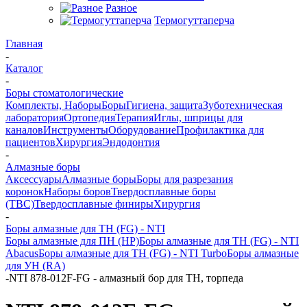
Разное
Термогуттаперча
Главная
-
Каталог
-
Боры стоматологические
Комплекты, Наборы
Боры
Гигиена, защита
Зуботехническая
лаборатория
Ортопедия
Терапия
Иглы, шприцы для
каналов
Инструменты
Оборудование
Профилактика для
пациентов
Хирургия
Эндодонтия
-
Алмазные боры
Аксессуары
Алмазные боры
Боры для разрезания
коронок
Наборы боров
Твердосплавные боры
(ТВС)
Твердосплавные финиры
Хирургия
-
Боры алмазные для ТН (FG) - NTI
Боры алмазные для ПН (HP)
Боры алмазные для ТН (FG) - NTI
Abacus
Боры алмазные для ТН (FG) - NTI Turbo
Боры алмазные
для УН (RA)
-
NTI 878-012F-FG - алмазный бор для ТН, торпеда