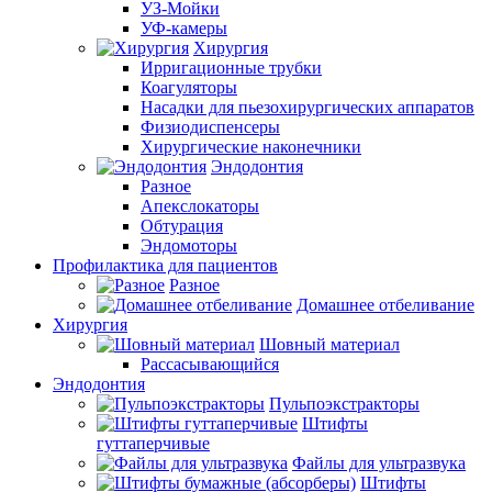
УЗ-Мойки
УФ-камеры
Хирургия
Ирригационные трубки
Коагуляторы
Насадки для пьезохирургических аппаратов
Физиодиспенсеры
Хирургические наконечники
Эндодонтия
Разное
Апекслокаторы
Обтурация
Эндомоторы
Профилактика для пациентов
Разное
Домашнее отбеливание
Хирургия
Шовный материал
Рассасывающийся
Эндодонтия
Пульпоэкстракторы
Штифты
гуттаперчивые
Файлы для ультразвука
Штифты