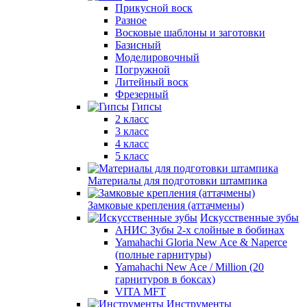
Прикусной воск
Разное
Восковые шаблоны и заготовки
Базисный
Моделировочный
Погружной
Литейный воск
Фрезерный
Гипсы
2 класс
3 класс
4 класс
5 класс
Материалы для подготовки штампика
Замковые крепления (аттачмены)
Искусственные зубы
АНИС Зубы 2-х слойные в бобинах
Yamahachi Gloria New Ace & Naperce
(полные гарнитуры)
Yamahachi New Ace / Million (20
гарнитуров в боксах)
VITA MFT
Инструменты