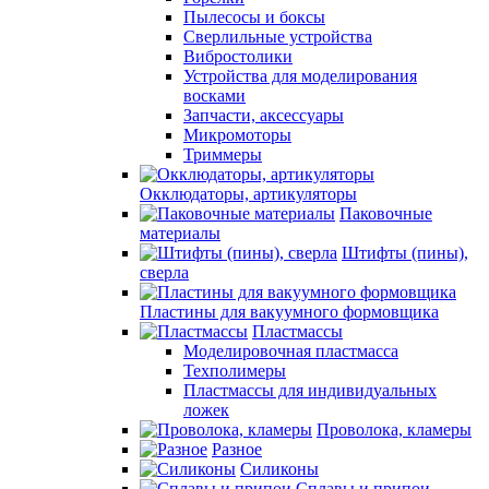
Пылесосы и боксы
Сверлильные устройства
Вибростолики
Устройства для моделирования
восками
Запчасти, аксессуары
Микромоторы
Триммеры
Окклюдаторы, артикуляторы
Паковочные
материалы
Штифты (пины),
сверла
Пластины для вакуумного формовщика
Пластмассы
Моделировочная пластмасса
Техполимеры
Пластмассы для индивидуальных
ложек
Проволока, кламеры
Разное
Силиконы
Сплавы и припои