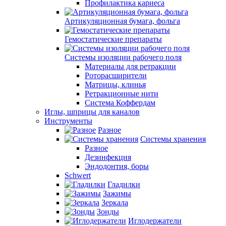
Профилактика кариеса
Артикуляционная бумага, фольга
Гемостатические препараты
Системы изоляции рабочего поля
Материалы для ретракции
Роторасширители
Матрицы, клинья
Ретракционные нити
Система Коффердам
Иглы, шприцы для каналов
Инструменты
Разное
Системы хранения
Разное
Дезинфекция
Эндодонтия, боры
Schwert
Гладилки
Зажимы
Зеркала
Зонды
Иглодержатели