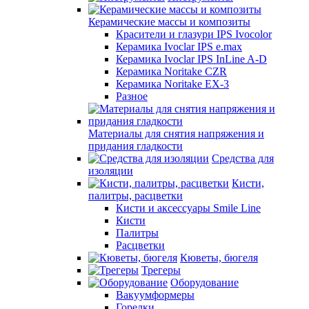
Керамические массы и композиты
Красители и глазури IPS Ivocolor
Керамика Ivoclar IPS e.max
Керамика Ivoclar IPS InLine A-D
Керамика Noritake CZR
Керамика Noritake EX-3
Разное
Материалы для снятия напряжения и
придания гладкости
Средства для
изоляции
Кисти,
палитры, расцветки
Кисти и аксессуары Smile Line
Кисти
Палитры
Расцветки
Кюветы, бюгеля
Трегеры
Оборудование
Вакуумформеры
Горелки