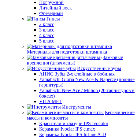
Погружной
Литейный воск
Фрезерный
Гипсы
2 класс
3 класс
4 класс
5 класс
Материалы для подготовки штампика
Замковые
крепления (аттачмены)
Искусственные зубы
АНИС Зубы 2-х слойные в бобинах
Yamahachi Gloria New Ace & Naperce (полные
гарнитуры)
Yamahachi New Ace / Million (20 гарнитуров в
боксах)
VITA MFT
Инструменты
Керамические
массы и композиты
Красители и глазури IPS Ivocolor
Керамика Ivoclar IPS e.max
Керамика Ivoclar IPS InLine A-D