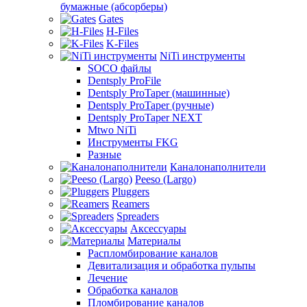
бумажные (абсорберы)
Gates
H-Files
K-Files
NiTi инструменты
SOCO файлы
Dentsply ProFile
Dentsply ProTaper (машинные)
Dentsply ProTaper (ручные)
Dentsply ProTaper NEXT
Mtwo NiTi
Инструменты FKG
Разные
Каналонаполнители
Peeso (Largo)
Pluggers
Reamers
Spreaders
Аксессуары
Материалы
Распломбирование каналов
Девитализация и обработка пульпы
Лечение
Обработка каналов
Пломбирование каналов