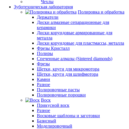
Чехлы
Зуботехническая лаборатория
Полировка и обработка
Держатели
Диски алмазные сепарационные для
керамики
Диски корундовые армированные для
металла
Диски корундовые для пластмассы, металла
Фрезы Кристалл
Полиры
Спеченные алмазы (Sintered diamonds)
Фрезы
Щетки, круги для микромотора
Щетки, круги для шлифмотора
Камни
Разное
Полировочные пасты
Полировочные порошки
Воск
Прикусной воск
Разное
Восковые шаблоны и заготовки
Базисный
Моделировочный