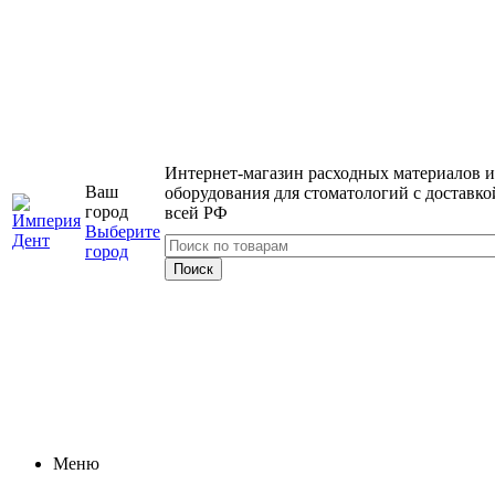
Интернет-магазин расходных материалов и
Ваш
оборудования для стоматологий с доставко
город
всей РФ
Выберите
город
Меню