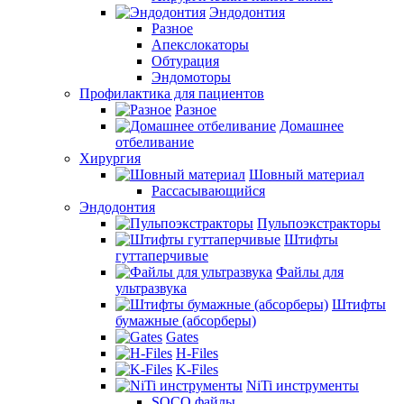
Эндодонтия
Разное
Апекслокаторы
Обтурация
Эндомоторы
Профилактика для пациентов
Разное
Домашнее
отбеливание
Хирургия
Шовный материал
Рассасывающийся
Эндодонтия
Пульпоэкстракторы
Штифты
гуттаперчивые
Файлы для
ультразвука
Штифты
бумажные (абсорберы)
Gates
H-Files
K-Files
NiTi инструменты
SOCO файлы