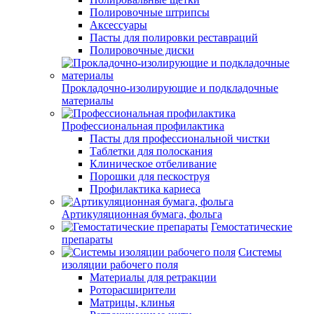
Полировочные штрипсы
Аксессуары
Пасты для полировки реставраций
Полировочные диски
Прокладочно-изолирующие и подкладочные
материалы
Профессиональная профилактика
Пасты для профессиональной чистки
Таблетки для полоскания
Клиническое отбеливание
Порошки для пескоструя
Профилактика кариеса
Артикуляционная бумага, фольга
Гемостатические
препараты
Системы
изоляции рабочего поля
Материалы для ретракции
Роторасширители
Матрицы, клинья