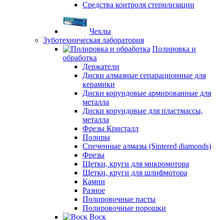
Средства контроля стерилизации
Чехлы
Зуботехническая лаборатория
Полировка и
обработка
Держатели
Диски алмазные сепарационные для
керамики
Диски корундовые армированные для
металла
Диски корундовые для пластмассы,
металла
Фрезы Кристалл
Полиры
Спеченные алмазы (Sintered diamonds)
Фрезы
Щетки, круги для микромотора
Щетки, круги для шлифмотора
Камни
Разное
Полировочные пасты
Полировочные порошки
Воск