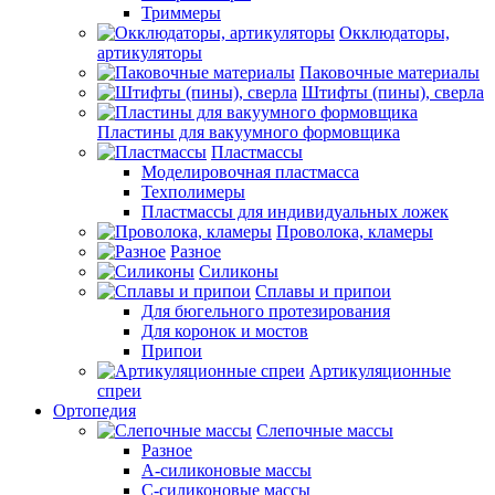
Триммеры
Окклюдаторы,
артикуляторы
Паковочные материалы
Штифты (пины), сверла
Пластины для вакуумного формовщика
Пластмассы
Моделировочная пластмасса
Техполимеры
Пластмассы для индивидуальных ложек
Проволока, кламеры
Разное
Силиконы
Сплавы и припои
Для бюгельного протезирования
Для коронок и мостов
Припои
Артикуляционные
спреи
Ортопедия
Слепочные массы
Разное
А-силиконовые массы
С-силиконовые массы