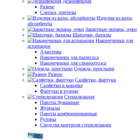
Дезинфекция
Разное
Слепки, протезы
Изделия из ваты,
абсорбенты
Защитные экраны, очки
Шапочки, бахилы
Наконечники для
аспирации
Адаптеры
Наконечники для пылесоса
Наконечники для слюноотсоса
Одежда, простыни
Разное
Салфетки, фартуки
Салфетки в коробке
Фартуки в рулоне
Стерилизация
Пакеты бумажные
Журналы
Пакеты комбинированные
Рулоны
Средства контроля стерилизации