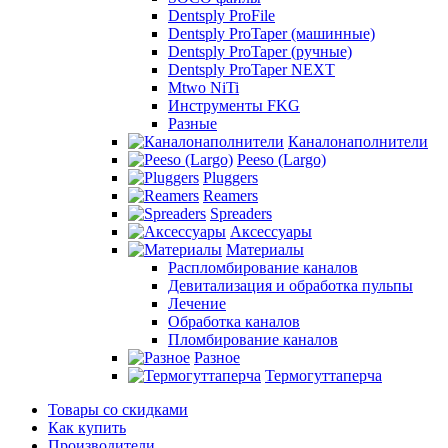
Dentsply ProFile
Dentsply ProTaper (машинные)
Dentsply ProTaper (ручные)
Dentsply ProTaper NEXT
Mtwo NiTi
Инструменты FKG
Разные
Каналонаполнители
Peeso (Largo)
Pluggers
Reamers
Spreaders
Аксессуары
Материалы
Распломбирование каналов
Девитализация и обработка пульпы
Лечение
Обработка каналов
Пломбирование каналов
Разное
Термогуттаперча
Товары со скидками
Как купить
Производители