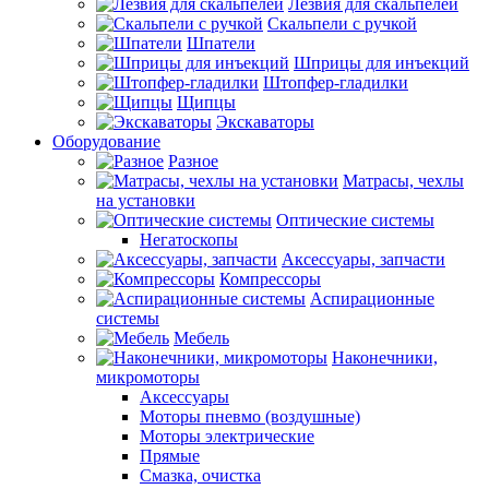
Лезвия для скальпелей
Скальпели с ручкой
Шпатели
Шприцы для инъекций
Штопфер-гладилки
Щипцы
Экскаваторы
Оборудование
Разное
Матрасы, чехлы
на установки
Оптические системы
Негатоскопы
Аксессуары, запчасти
Компрессоры
Аспирационные
системы
Мебель
Наконечники,
микромоторы
Аксессуары
Моторы пневмо (воздушные)
Моторы электрические
Прямые
Смазка, очистка