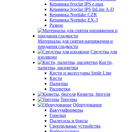
Керамика Ivoclar IPS e.max
Керамика Ivoclar IPS InLine A-D
Керамика Noritake CZR
Керамика Noritake EX-3
Разное
Материалы для снятия напряжения и
придания гладкости
Средства для
изоляции
Кисти,
палитры, расцветки
Кисти и аксессуары Smile Line
Кисти
Палитры
Расцветки
Кюветы, бюгеля
Трегеры
Оборудование
Вакуумформеры
Горелки
Пылесосы и боксы
Сверлильные устройства
Вибростолики