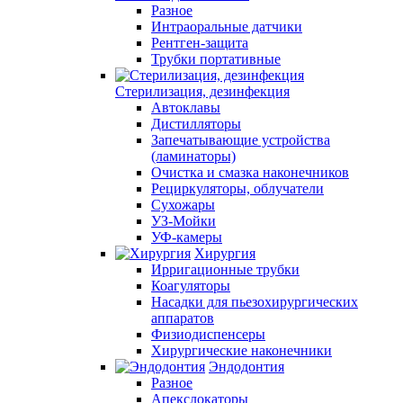
Разное
Интраоральные датчики
Рентген-защита
Трубки портативные
Стерилизация, дезинфекция
Автоклавы
Дистилляторы
Запечатывающие устройства
(ламинаторы)
Очистка и смазка наконечников
Рециркуляторы, облучатели
Сухожары
УЗ-Мойки
УФ-камеры
Хирургия
Ирригационные трубки
Коагуляторы
Насадки для пьезохирургических
аппаратов
Физиодиспенсеры
Хирургические наконечники
Эндодонтия
Разное
Апекслокаторы