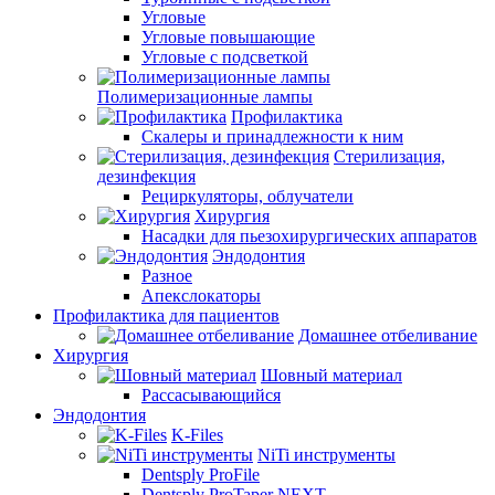
Угловые
Угловые повышающие
Угловые с подсветкой
Полимеризационные лампы
Профилактика
Скалеры и принадлежности к ним
Стерилизация,
дезинфекция
Рециркуляторы, облучатели
Хирургия
Насадки для пьезохирургических аппаратов
Эндодонтия
Разное
Апекслокаторы
Профилактика для пациентов
Домашнее отбеливание
Хирургия
Шовный материал
Рассасывающийся
Эндодонтия
K-Files
NiTi инструменты
Dentsply ProFile
Dentsply ProTaper NEXT