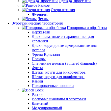
Одежда, простыни
Разное
Стерилизация
Журналы
Чехлы
Зуботехническая лаборатория
Полировка и обработка
Держатели
Диски алмазные сепарационные для
керамики
Диски корундовые армированные для
металла
Фрезы Кристалл
Полиры
Спеченные алмазы (Sintered diamonds)
Фрезы
Щетки, круги для микромотора
Щетки, круги для шлифмотора
Камни
Полировочные порошки
Воск
Разное
Восковые шаблоны и заготовки
Базисный
Моделировочный