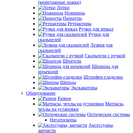
(кюретажные ложки)
Лотки
Ножницы
Пинцеты
Ретракторы
Ручки для зеркал
Ручки для
скальпелей
Лезвия для
скальпелей
Скальпели с ручкой
Шпатели
Шприцы для
инъекций
Штопфер-гладилки
Щипцы
Экскаваторы
Оборудование
Разное
Матрасы,
чехлы на установки
Оптические системы
Негатоскопы
Аксессуары,
запчасти