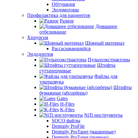
Обтурация
Эндомоторы
Профилактика для пациентов
Разное
Домашнее
отбеливание
Хирургия
Шовный материал
Рассасывающийся
Эндодонтия
Пульпоэкстракторы
Штифты
гуттаперчивые
Файлы для
ультразвука
Штифты
бумажные (абсорберы)
Gates
H-Files
K-Files
NiTi инструменты
SOCO файлы
Dentsply ProFile
Dentsply ProTaper (машинные)
Dentsply ProTaper (ручные)