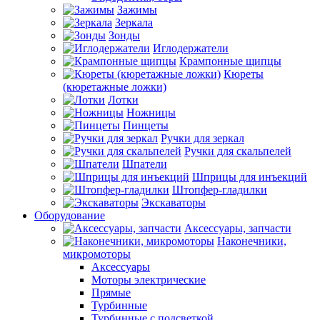
Зажимы
Зеркала
Зонды
Иглодержатели
Крампонные щипцы
Кюреты
(кюретажные ложки)
Лотки
Ножницы
Пинцеты
Ручки для зеркал
Ручки для скальпелей
Шпатели
Шприцы для инъекций
Штопфер-гладилки
Экскаваторы
Оборудование
Аксессуары, запчасти
Наконечники,
микромоторы
Аксессуары
Моторы электрические
Прямые
Турбинные
Турбинные с подсветкой