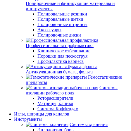
Полировочные и финирующие материалы и
инструменты
Полировальные резинки
Полировальные щетки
Полировочные штрипсы
Аксессуары
Полировочные диски
Профессиональная профилактика
Клиническое отбеливание
Порошки для пескоструя
Профилактика кариеса
Артикуляционная бумага, фольга
Гемостатические
препараты
Системы
изоляции рабочего поля
Роторасширители
Матрицы, клинья
Система Коффердам
Иглы, шприцы для каналов
Инструменты
Системы хранения
Эндодонтия, боры