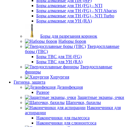
Боры алмазные для ПН (HP)
Боры алмазные для ТН (FG) - NTI
Боры алмазные для ТН (FG) - NTI Abacus
Боры алмазные для ТН (FG) - NTI Turbo
Боры алмазные для УН (RA)
Боры для разрезания коронок
Наборы боров
Твердосплавные
боры (ТВС)
Боры ТВС для ТН (FG)
Боры ТВС для УН (RA)
Твердосплавные
финиры
Хирургия
Гигиена, защита
Дезинфекция
Разное
Защитные экраны, очки
Шапочки, бахилы
Наконечники для
аспирации
Наконечники для пылесоса
Наконечники для слюноотсоса