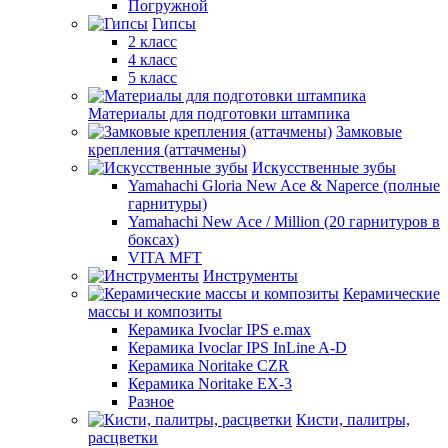
Погружной
Гипсы
2 класс
4 класс
5 класс
Материалы для подготовки штампика
Замковые
крепления (аттачмены)
Искусственные зубы
Yamahachi Gloria New Ace & Naperce (полные
гарнитуры)
Yamahachi New Ace / Million (20 гарнитуров в
боксах)
VITA MFT
Инструменты
Керамические
массы и композиты
Керамика Ivoclar IPS e.max
Керамика Ivoclar IPS InLine A-D
Керамика Noritake CZR
Керамика Noritake EX-3
Разное
Кисти, палитры,
расцветки