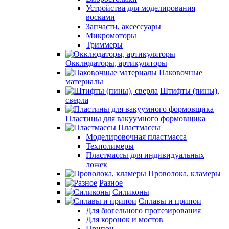
Устройства для моделирования
восками
Запчасти, аксессуары
Микромоторы
Триммеры
Окклюдаторы, артикуляторы
Паковочные
материалы
Штифты (пины),
сверла
Пластины для вакуумного формовщика
Пластмассы
Моделировочная пластмасса
Техполимеры
Пластмассы для индивидуальных
ложек
Проволока, кламеры
Разное
Силиконы
Сплавы и припои
Для бюгельного протезирования
Для коронок и мостов
Припои