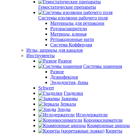
Гемостатические препараты
Системы изоляции рабочего поля
Материалы для ретракции
Роторасширители
Матрицы, клинья
Ретракционные нити
Система Коффердам
Иглы, шприцы для каналов
Инструменты
Разное
Системы хранения
Разное
Дезинфекция
Эндодонтия, боры
Schwert
Гладилки
Зажимы
Зеркала
Зонды
Иглодержатели
Коронкосниматели
Крампонные щипцы
Кюреты