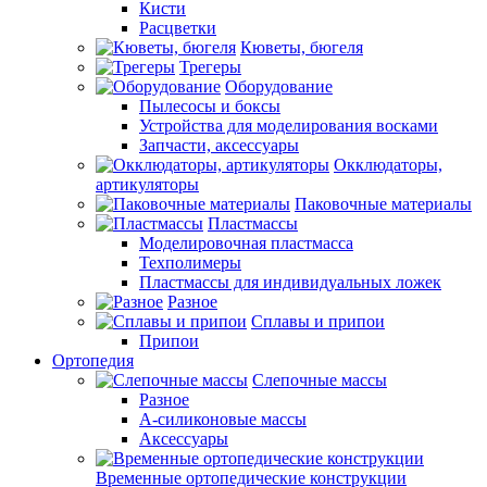
Кисти
Расцветки
Кюветы, бюгеля
Трегеры
Оборудование
Пылесосы и боксы
Устройства для моделирования восками
Запчасти, аксессуары
Окклюдаторы,
артикуляторы
Паковочные материалы
Пластмассы
Моделировочная пластмасса
Техполимеры
Пластмассы для индивидуальных ложек
Разное
Сплавы и припои
Припои
Ортопедия
Слепочные массы
Разное
А-силиконовые массы
Аксессуары
Временные ортопедические конструкции