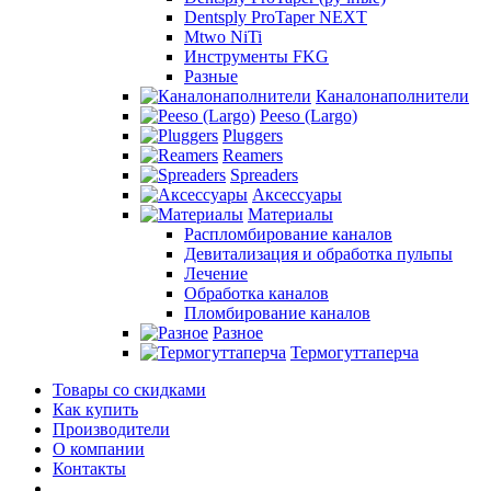
Dentsply ProTaper NEXT
Mtwo NiTi
Инструменты FKG
Разные
Каналонаполнители
Peeso (Largo)
Pluggers
Reamers
Spreaders
Аксессуары
Материалы
Распломбирование каналов
Девитализация и обработка пульпы
Лечение
Обработка каналов
Пломбирование каналов
Разное
Термогуттаперча
Товары со скидками
Как купить
Производители
О компании
Контакты