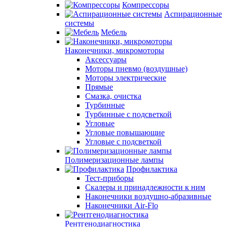
Компрессоры
Аспирационные
системы
Мебель
Наконечники, микромоторы
Аксессуары
Моторы пневмо (воздушные)
Моторы электрические
Прямые
Смазка, очистка
Турбинные
Турбинные с подсветкой
Угловые
Угловые повышающие
Угловые с подсветкой
Полимеризационные лампы
Профилактика
Тест-приборы
Скалеры и принадлежности к ним
Наконечники воздушно-абразивные
Наконечники Air-Flo
Рентгенодиагностика