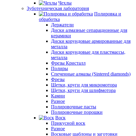
Чехлы
Зуботехническая лаборатория
Полировка и
обработка
Держатели
Диски алмазные сепарационные для
керамики
Диски корундовые армированные для
металла
Диски корундовые для пластмассы,
металла
Фрезы Кристалл
Полиры
Спеченные алмазы (Sintered diamonds)
Фрезы
Щетки, круги для микромотора
Щетки, круги для шлифмотора
Камни
Разное
Полировочные пасты
Полировочные порошки
Воск
Прикусной воск
Разное
Восковые шаблоны и заготовки