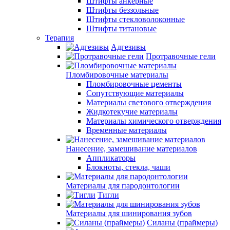
Штифты анкерные
Штифты беззольные
Штифты стекловолоконные
Штифты титановые
Терапия
Адгезивы
Протравочные гели
Пломбировочные материалы
Пломбировочные цементы
Сопутствующие материалы
Материалы светового отверждения
Жидкотекучие материалы
Материалы химического отверждения
Временные материалы
Нанесение, замешивание материалов
Аппликаторы
Блокноты, стекла, чаши
Материалы для пародонтологии
Тигли
Материалы для шинирования зубов
Силаны (праймеры)