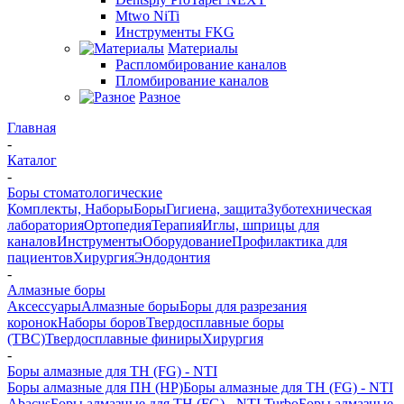
Mtwo NiTi
Инструменты FKG
Материалы
Распломбирование каналов
Пломбирование каналов
Разное
Главная
-
Каталог
-
Боры стоматологические
Комплекты, Наборы
Боры
Гигиена, защита
Зуботехническая
лаборатория
Ортопедия
Терапия
Иглы, шприцы для
каналов
Инструменты
Оборудование
Профилактика для
пациентов
Хирургия
Эндодонтия
-
Алмазные боры
Аксессуары
Алмазные боры
Боры для разрезания
коронок
Наборы боров
Твердосплавные боры
(ТВС)
Твердосплавные финиры
Хирургия
-
Боры алмазные для ТН (FG) - NTI
Боры алмазные для ПН (HP)
Боры алмазные для ТН (FG) - NTI
Abacus
Боры алмазные для ТН (FG) - NTI Turbo
Боры алмазные