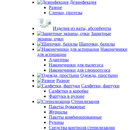
Дезинфекция
Разное
Слепки, протезы
Изделия из ваты, абсорбенты
Защитные
экраны, очки
Шапочки, бахилы
Наконечники
для аспирации
Адаптеры
Наконечники для пылесоса
Наконечники для слюноотсоса
Одежда, простыни
Разное
Салфетки, фартуки
Салфетки в коробке
Фартуки в рулоне
Стерилизация
Пакеты бумажные
Журналы
Пакеты комбинированные
Рулоны
Средства контроля стерилизации