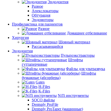
Эндодонтия
Разное
Апекслокаторы
Обтурация
Эндомоторы
Профилактика для пациентов
Разное
Домашнее отбеливание
Хирургия
Шовный материал
Рассасывающийся
Эндодонтия
Пульпоэкстракторы
Штифты
гуттаперчивые
Файлы для ультразвука
Штифты
бумажные (абсорберы)
Gates
H-Files
K-Files
NiTi инструменты
SOCO файлы
Dentsply ProFile
Dentsply ProTaper (машинные)