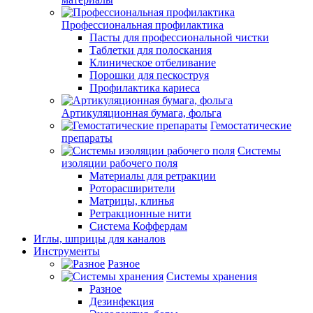
Профессиональная профилактика
Пасты для профессиональной чистки
Таблетки для полоскания
Клиническое отбеливание
Порошки для пескоструя
Профилактика кариеса
Артикуляционная бумага, фольга
Гемостатические
препараты
Системы
изоляции рабочего поля
Материалы для ретракции
Роторасширители
Матрицы, клинья
Ретракционные нити
Система Коффердам
Иглы, шприцы для каналов
Инструменты
Разное
Системы хранения
Разное
Дезинфекция