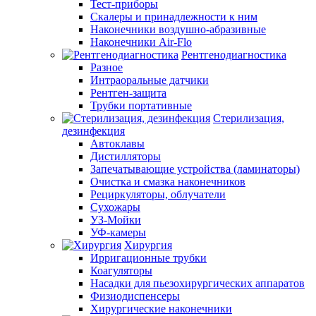
Тест-приборы
Скалеры и принадлежности к ним
Наконечники воздушно-абразивные
Наконечники Air-Flo
Рентгенодиагностика
Разное
Интраоральные датчики
Рентген-защита
Трубки портативные
Стерилизация,
дезинфекция
Автоклавы
Дистилляторы
Запечатывающие устройства (ламинаторы)
Очистка и смазка наконечников
Рециркуляторы, облучатели
Сухожары
УЗ-Мойки
УФ-камеры
Хирургия
Ирригационные трубки
Коагуляторы
Насадки для пьезохирургических аппаратов
Физиодиспенсеры
Хирургические наконечники