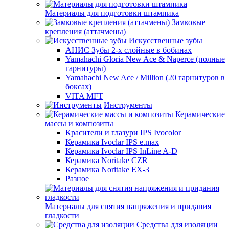
Материалы для подготовки штампика
Замковые
крепления (аттачмены)
Искусственные зубы
АНИС Зубы 2-х слойные в бобинах
Yamahachi Gloria New Ace & Naperce (полные
гарнитуры)
Yamahachi New Ace / Million (20 гарнитуров в
боксах)
VITA MFT
Инструменты
Керамические
массы и композиты
Красители и глазури IPS Ivocolor
Керамика Ivoclar IPS e.max
Керамика Ivoclar IPS InLine A-D
Керамика Noritake CZR
Керамика Noritake EX-3
Разное
Материалы для снятия напряжения и придания
гладкости
Средства для изоляции