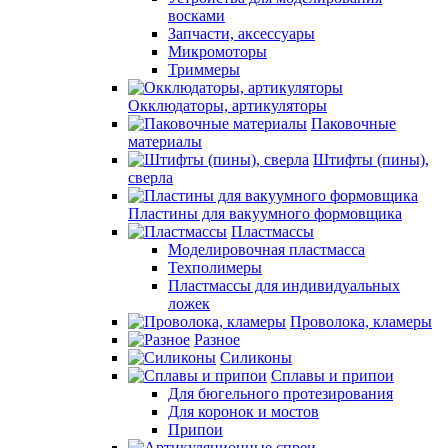
восками
Запчасти, аксессуары
Микромоторы
Триммеры
Окклюдаторы, артикуляторы
Паковочные
материалы
Штифты (пины),
сверла
Пластины для вакуумного формовщика
Пластмассы
Моделировочная пластмасса
Техполимеры
Пластмассы для индивидуальных
ложек
Проволока, кламеры
Разное
Силиконы
Сплавы и припои
Для бюгельного протезирования
Для коронок и мостов
Припои