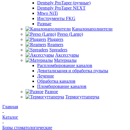
Dentsply ProTaper (ручные)
Dentsply ProTaper NEXT
Mtwo NiTi
Инструменты FKG
Разные
Каналонаполнители
Peeso (Largo)
Pluggers
Reamers
Spreaders
Аксессуары
Материалы
Распломбирование каналов
Девитализация и обработка пульпы
Лечение
Обработка каналов
Пломбирование каналов
Разное
Термогуттаперча
Главная
-
Каталог
-
Боры стоматологические