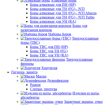
Алмазные боры
Боры алмазные для ПН (HP)
Боры алмазные для ТН (FG) - NTI
Боры алмазные для ТН (FG) - NTI Abacus
Боры алмазные для ТН (FG) - NTI Turbo
Боры алмазные для УН (RA)
Боры для
разрезания коронок
Наборы боров
Твердосплавные
боры (ТВС)
Боры ТВС для ПН (HP)
Боры ТВС для ТН (FG)
Боры ТВС для УН (RA)
Твердосплавные
финиры
Хирургия
Гигиена, защита
Маски
Дезинфекция
Разное
Слепки, протезы
Изделия из ваты,
абсорбенты
Защитные экраны, очки