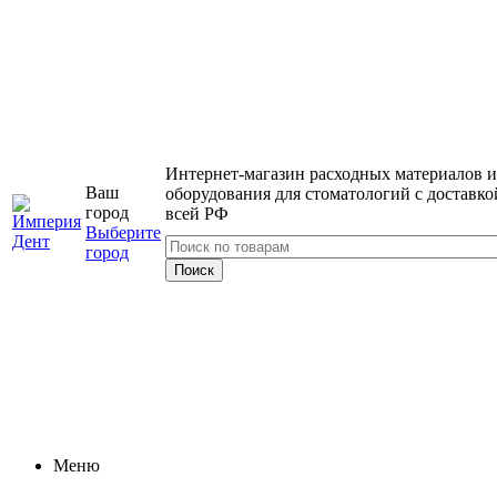
Интернет-магазин расходных материалов и
Ваш
оборудования для стоматологий с доставко
город
всей РФ
Выберите
город
Меню