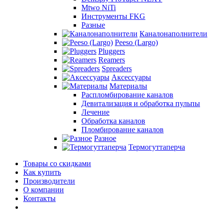
Mtwo NiTi
Инструменты FKG
Разные
Каналонаполнители
Peeso (Largo)
Pluggers
Reamers
Spreaders
Аксессуары
Материалы
Распломбирование каналов
Девитализация и обработка пульпы
Лечение
Обработка каналов
Пломбирование каналов
Разное
Термогуттаперча
Товары со скидками
Как купить
Производители
О компании
Контакты