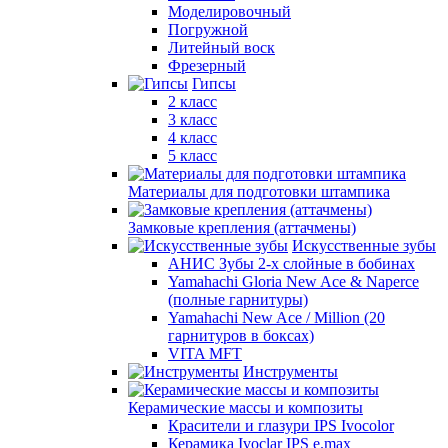
Моделировочный
Погружной
Литейный воск
Фрезерный
Гипсы
2 класс
3 класс
4 класс
5 класс
Материалы для подготовки штампика
Замковые крепления (аттачмены)
Искусственные зубы
АНИС Зубы 2-х слойные в бобинах
Yamahachi Gloria New Ace & Naperce
(полные гарнитуры)
Yamahachi New Ace / Million (20
гарнитуров в боксах)
VITA MFT
Инструменты
Керамические массы и композиты
Красители и глазури IPS Ivocolor
Керамика Ivoclar IPS e.max