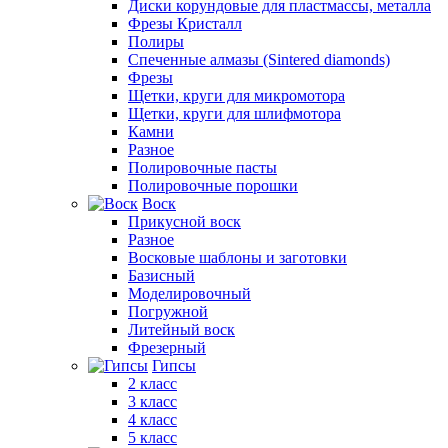
Диски корундовые для пластмассы, металла
Фрезы Кристалл
Полиры
Спеченные алмазы (Sintered diamonds)
Фрезы
Щетки, круги для микромотора
Щетки, круги для шлифмотора
Камни
Разное
Полировочные пасты
Полировочные порошки
Воск
Прикусной воск
Разное
Восковые шаблоны и заготовки
Базисный
Моделировочный
Погружной
Литейный воск
Фрезерный
Гипсы
2 класс
3 класс
4 класс
5 класс