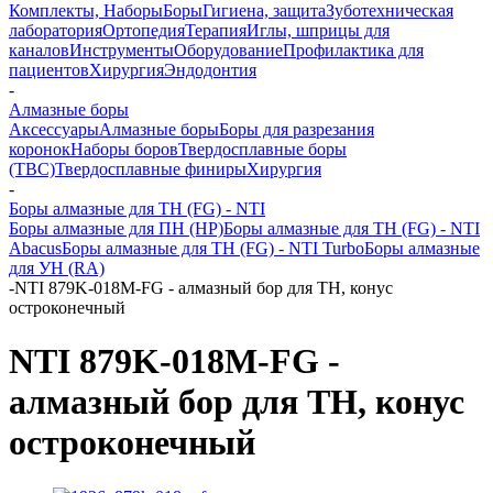
Комплекты, Наборы
Боры
Гигиена, защита
Зуботехническая
лаборатория
Ортопедия
Терапия
Иглы, шприцы для
каналов
Инструменты
Оборудование
Профилактика для
пациентов
Хирургия
Эндодонтия
-
Алмазные боры
Аксессуары
Алмазные боры
Боры для разрезания
коронок
Наборы боров
Твердосплавные боры
(ТВС)
Твердосплавные финиры
Хирургия
-
Боры алмазные для ТН (FG) - NTI
Боры алмазные для ПН (HP)
Боры алмазные для ТН (FG) - NTI
Abacus
Боры алмазные для ТН (FG) - NTI Turbo
Боры алмазные
для УН (RA)
-
NTI 879K-018M-FG - алмазный бор для ТН, конус
остроконечный
NTI 879K-018M-FG -
алмазный бор для ТН, конус
остроконечный