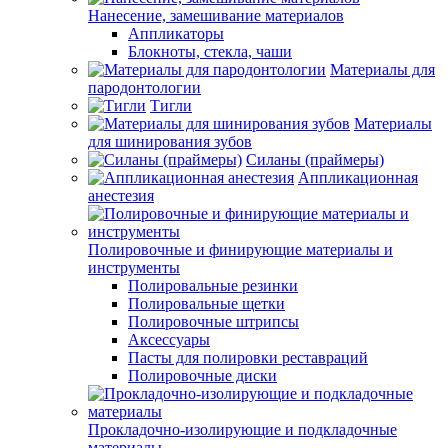
Нанесение, замешивание материалов
Аппликаторы
Блокноты, стекла, чаши
Материалы для
пародонтологии
Тигли
Материалы
для шинирования зубов
Силаны (праймеры)
Аппликационная
анестезия
Полировочные и финирующие материалы и
инструменты
Полировальные резинки
Полировальные щетки
Полировочные штрипсы
Аксессуары
Пасты для полировки реставраций
Полировочные диски
Прокладочно-изолирующие и подкладочные
материалы