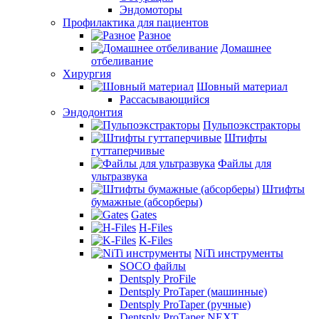
Эндомоторы
Профилактика для пациентов
Разное
Домашнее
отбеливание
Хирургия
Шовный материал
Рассасывающийся
Эндодонтия
Пульпоэкстракторы
Штифты
гуттаперчивые
Файлы для
ультразвука
Штифты
бумажные (абсорберы)
Gates
H-Files
K-Files
NiTi инструменты
SOCO файлы
Dentsply ProFile
Dentsply ProTaper (машинные)
Dentsply ProTaper (ручные)
Dentsply ProTaper NEXT