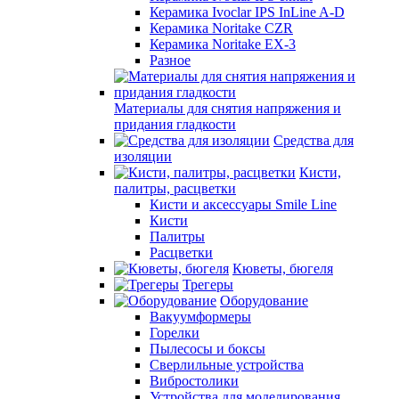
Керамика Ivoclar IPS InLine A-D
Керамика Noritake CZR
Керамика Noritake EX-3
Разное
Материалы для снятия напряжения и
придания гладкости
Средства для
изоляции
Кисти,
палитры, расцветки
Кисти и аксессуары Smile Line
Кисти
Палитры
Расцветки
Кюветы, бюгеля
Трегеры
Оборудование
Вакуумформеры
Горелки
Пылесосы и боксы
Сверлильные устройства
Вибростолики
Устройства для моделирования