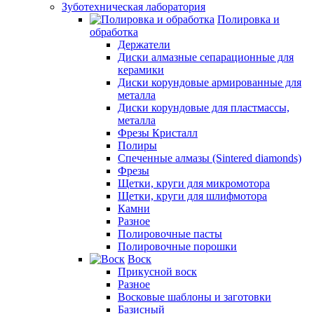
Зуботехническая лаборатория
Полировка и
обработка
Держатели
Диски алмазные сепарационные для
керамики
Диски корундовые армированные для
металла
Диски корундовые для пластмассы,
металла
Фрезы Кристалл
Полиры
Спеченные алмазы (Sintered diamonds)
Фрезы
Щетки, круги для микромотора
Щетки, круги для шлифмотора
Камни
Разное
Полировочные пасты
Полировочные порошки
Воск
Прикусной воск
Разное
Восковые шаблоны и заготовки
Базисный