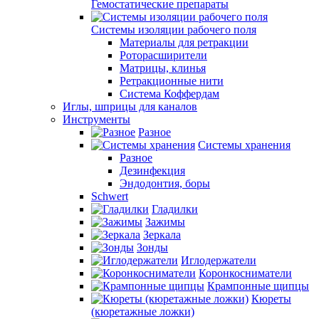
Гемостатические препараты
Системы изоляции рабочего поля
Материалы для ретракции
Роторасширители
Матрицы, клинья
Ретракционные нити
Система Коффердам
Иглы, шприцы для каналов
Инструменты
Разное
Системы хранения
Разное
Дезинфекция
Эндодонтия, боры
Schwert
Гладилки
Зажимы
Зеркала
Зонды
Иглодержатели
Коронкосниматели
Крампонные щипцы
Кюреты
(кюретажные ложки)