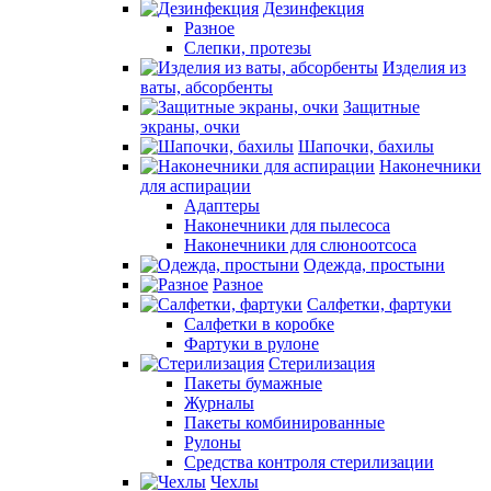
Дезинфекция
Разное
Слепки, протезы
Изделия из
ваты, абсорбенты
Защитные
экраны, очки
Шапочки, бахилы
Наконечники
для аспирации
Адаптеры
Наконечники для пылесоса
Наконечники для слюноотсоса
Одежда, простыни
Разное
Салфетки, фартуки
Салфетки в коробке
Фартуки в рулоне
Стерилизация
Пакеты бумажные
Журналы
Пакеты комбинированные
Рулоны
Средства контроля стерилизации
Чехлы