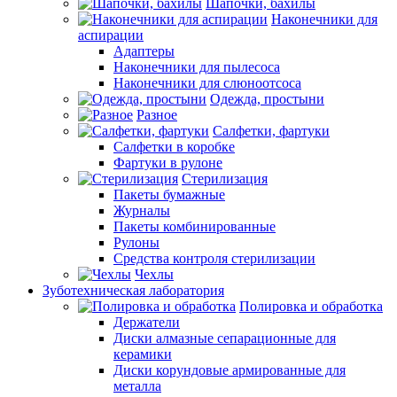
Шапочки, бахилы
Наконечники для
аспирации
Адаптеры
Наконечники для пылесоса
Наконечники для слюноотсоса
Одежда, простыни
Разное
Салфетки, фартуки
Салфетки в коробке
Фартуки в рулоне
Стерилизация
Пакеты бумажные
Журналы
Пакеты комбинированные
Рулоны
Средства контроля стерилизации
Чехлы
Зуботехническая лаборатория
Полировка и обработка
Держатели
Диски алмазные сепарационные для
керамики
Диски корундовые армированные для
металла