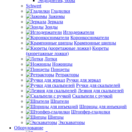
Эндодонтия, боры
Schwert
Гладилки
Зажимы
Зеркала
Зонды
Иглодержатели
Коронкосниматели
Крампонные щипцы
Кюреты
(кюретажные ложки)
Лотки
Ножницы
Пинцеты
Ретракторы
Ручки для зеркал
Ручки для скальпелей
Лезвия для скальпелей
Скальпели с ручкой
Шпатели
Шприцы для инъекций
Штопфер-гладилки
Щипцы
Экскаваторы
Оборудование