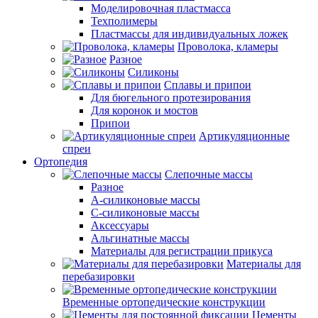
Моделировочная пластмасса
Техполимеры
Пластмассы для индивидуальных ложек
Проволока, кламеры
Разное
Силиконы
Сплавы и припои
Для бюгельного протезирования
Для коронок и мостов
Припои
Артикуляционные
спреи
Ортопедия
Слепочные массы
Разное
А-силиконовые массы
С-силиконовые массы
Аксессуары
Альгинатные массы
Материалы для регистрации прикуса
Материалы для
перебазировки
Временные ортопедические конструкции
Цементы