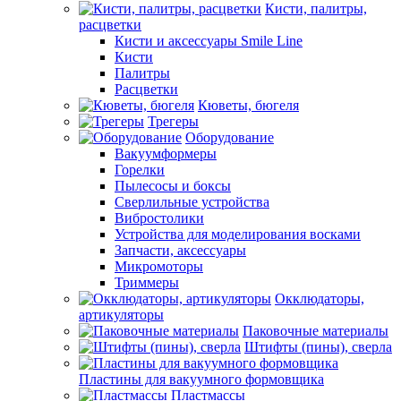
Кисти, палитры,
расцветки
Кисти и аксессуары Smile Line
Кисти
Палитры
Расцветки
Кюветы, бюгеля
Трегеры
Оборудование
Вакуумформеры
Горелки
Пылесосы и боксы
Сверлильные устройства
Вибростолики
Устройства для моделирования восками
Запчасти, аксессуары
Микромоторы
Триммеры
Окклюдаторы,
артикуляторы
Паковочные материалы
Штифты (пины), сверла
Пластины для вакуумного формовщика
Пластмассы