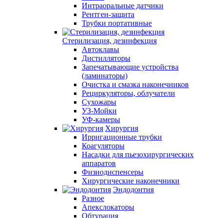
Интраоральные датчики
Рентген-защита
Трубки портативные
Стерилизация, дезинфекция
Автоклавы
Дистилляторы
Запечатывающие устройства
(ламинаторы)
Очистка и смазка наконечников
Рециркуляторы, облучатели
Сухожары
УЗ-Мойки
УФ-камеры
Хирургия
Ирригационные трубки
Коагуляторы
Насадки для пьезохирургических
аппаратов
Физиодиспенсеры
Хирургические наконечники
Эндодонтия
Разное
Апекслокаторы
Обтурация