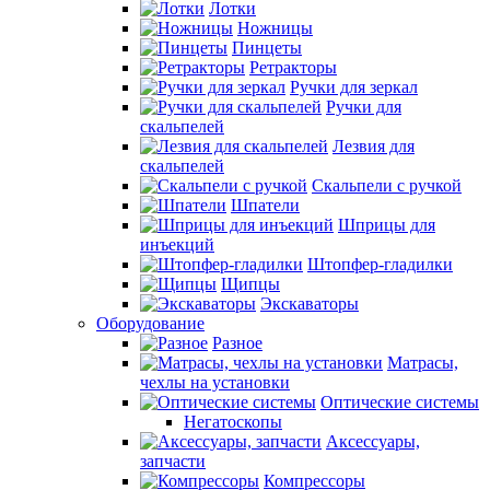
Лотки
Ножницы
Пинцеты
Ретракторы
Ручки для зеркал
Ручки для
скальпелей
Лезвия для
скальпелей
Скальпели с ручкой
Шпатели
Шприцы для
инъекций
Штопфер-гладилки
Щипцы
Экскаваторы
Оборудование
Разное
Матрасы,
чехлы на установки
Оптические системы
Негатоскопы
Аксессуары,
запчасти
Компрессоры