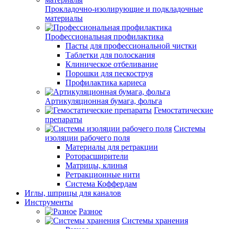
Прокладочно-изолирующие и подкладочные
материалы
Профессиональная профилактика
Пасты для профессиональной чистки
Таблетки для полоскания
Клиническое отбеливание
Порошки для пескоструя
Профилактика кариеса
Артикуляционная бумага, фольга
Гемостатические
препараты
Системы
изоляции рабочего поля
Материалы для ретракции
Роторасширители
Матрицы, клинья
Ретракционные нити
Система Коффердам
Иглы, шприцы для каналов
Инструменты
Разное
Системы хранения