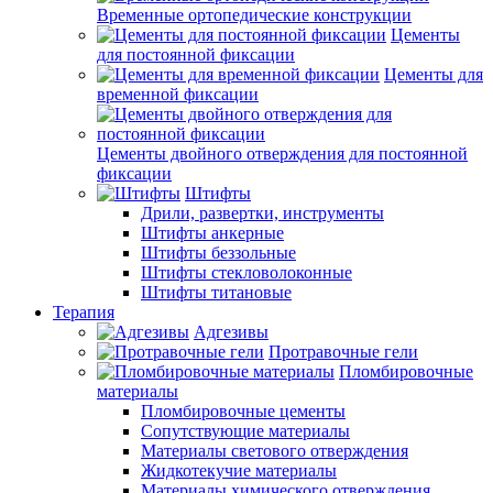
Временные ортопедические конструкции
Цементы
для постоянной фиксации
Цементы для
временной фиксации
Цементы двойного отверждения для постоянной
фиксации
Штифты
Дрили, развертки, инструменты
Штифты анкерные
Штифты беззольные
Штифты стекловолоконные
Штифты титановые
Терапия
Адгезивы
Протравочные гели
Пломбировочные
материалы
Пломбировочные цементы
Сопутствующие материалы
Материалы светового отверждения
Жидкотекучие материалы
Материалы химического отверждения