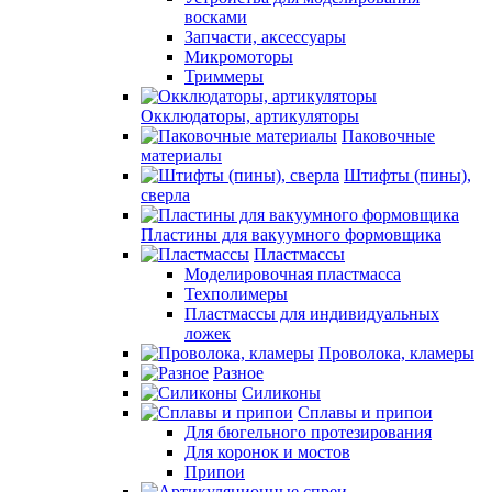
восками
Запчасти, аксессуары
Микромоторы
Триммеры
Окклюдаторы, артикуляторы
Паковочные
материалы
Штифты (пины),
сверла
Пластины для вакуумного формовщика
Пластмассы
Моделировочная пластмасса
Техполимеры
Пластмассы для индивидуальных
ложек
Проволока, кламеры
Разное
Силиконы
Сплавы и припои
Для бюгельного протезирования
Для коронок и мостов
Припои