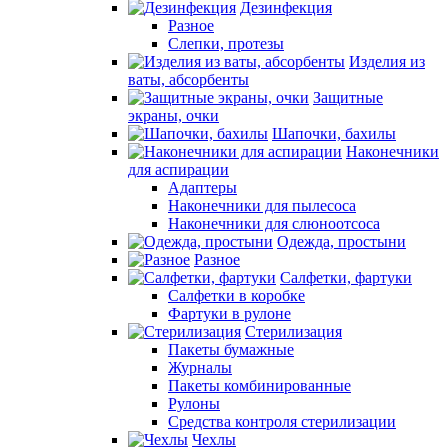
Дезинфекция
Разное
Слепки, протезы
Изделия из
ваты, абсорбенты
Защитные
экраны, очки
Шапочки, бахилы
Наконечники
для аспирации
Адаптеры
Наконечники для пылесоса
Наконечники для слюноотсоса
Одежда, простыни
Разное
Салфетки, фартуки
Салфетки в коробке
Фартуки в рулоне
Стерилизация
Пакеты бумажные
Журналы
Пакеты комбинированные
Рулоны
Средства контроля стерилизации
Чехлы