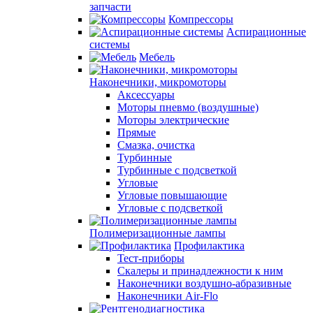
запчасти
Компрессоры
Аспирационные
системы
Мебель
Наконечники, микромоторы
Аксессуары
Моторы пневмо (воздушные)
Моторы электрические
Прямые
Смазка, очистка
Турбинные
Турбинные с подсветкой
Угловые
Угловые повышающие
Угловые с подсветкой
Полимеризационные лампы
Профилактика
Тест-приборы
Скалеры и принадлежности к ним
Наконечники воздушно-абразивные
Наконечники Air-Flo