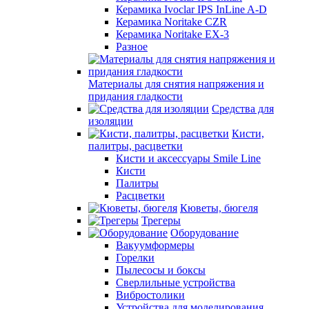
Керамика Ivoclar IPS InLine A-D
Керамика Noritake CZR
Керамика Noritake EX-3
Разное
Материалы для снятия напряжения и
придания гладкости
Средства для
изоляции
Кисти,
палитры, расцветки
Кисти и аксессуары Smile Line
Кисти
Палитры
Расцветки
Кюветы, бюгеля
Трегеры
Оборудование
Вакуумформеры
Горелки
Пылесосы и боксы
Сверлильные устройства
Вибростолики
Устройства для моделирования