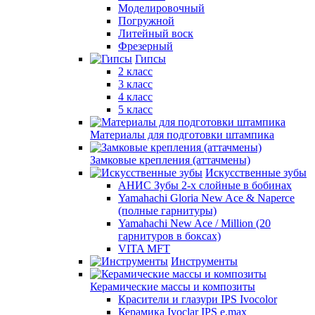
Моделировочный
Погружной
Литейный воск
Фрезерный
Гипсы
2 класс
3 класс
4 класс
5 класс
Материалы для подготовки штампика
Замковые крепления (аттачмены)
Искусственные зубы
АНИС Зубы 2-х слойные в бобинах
Yamahachi Gloria New Ace & Naperce
(полные гарнитуры)
Yamahachi New Ace / Million (20
гарнитуров в боксах)
VITA MFT
Инструменты
Керамические массы и композиты
Красители и глазури IPS Ivocolor
Керамика Ivoclar IPS e.max