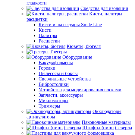
гладкости
Средства для изоляции
Кисти, палитры,
расцветки
Кисти и аксессуары Smile Line
Кисти
Палитры
Расцветки
Кюветы, бюгеля
Трегеры
Оборудование
Вакуумформеры
Горелки
Пылесосы и боксы
Сверлильные устройства
Вибростолики
Устройства для моделирования восками
Запчасти, аксессуары
Микромоторы
Триммеры
Окклюдаторы,
артикуляторы
Паковочные материалы
Штифты (пины), сверла