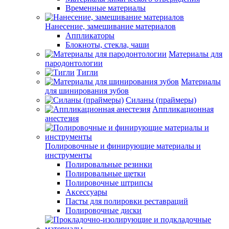
Временные материалы
Нанесение, замешивание материалов
Аппликаторы
Блокноты, стекла, чаши
Материалы для
пародонтологии
Тигли
Материалы
для шинирования зубов
Силаны (праймеры)
Аппликационная
анестезия
Полировочные и финирующие материалы и
инструменты
Полировальные резинки
Полировальные щетки
Полировочные штрипсы
Аксессуары
Пасты для полировки реставраций
Полировочные диски