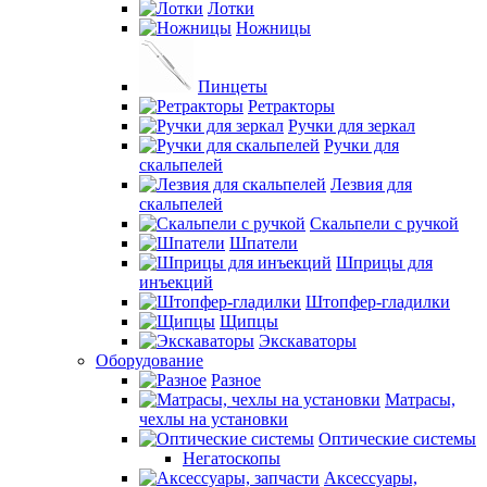
Лотки
Ножницы
Пинцеты
Ретракторы
Ручки для зеркал
Ручки для
скальпелей
Лезвия для
скальпелей
Скальпели с ручкой
Шпатели
Шприцы для
инъекций
Штопфер-гладилки
Щипцы
Экскаваторы
Оборудование
Разное
Матрасы,
чехлы на установки
Оптические системы
Негатоскопы
Аксессуары,