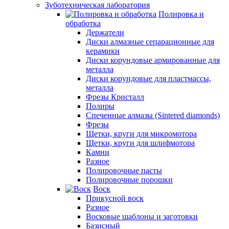
Зуботехническая лаборатория
Полировка и
обработка
Держатели
Диски алмазные сепарационные для
керамики
Диски корундовые армированные для
металла
Диски корундовые для пластмассы,
металла
Фрезы Кристалл
Полиры
Спеченные алмазы (Sintered diamonds)
Фрезы
Щетки, круги для микромотора
Щетки, круги для шлифмотора
Камни
Разное
Полировочные пасты
Полировочные порошки
Воск
Прикусной воск
Разное
Восковые шаблоны и заготовки
Базисный