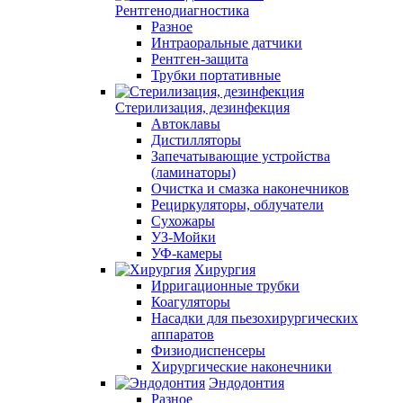
Рентгенодиагностика
Разное
Интраоральные датчики
Рентген-защита
Трубки портативные
Стерилизация, дезинфекция
Автоклавы
Дистилляторы
Запечатывающие устройства
(ламинаторы)
Очистка и смазка наконечников
Рециркуляторы, облучатели
Сухожары
УЗ-Мойки
УФ-камеры
Хирургия
Ирригационные трубки
Коагуляторы
Насадки для пьезохирургических
аппаратов
Физиодиспенсеры
Хирургические наконечники
Эндодонтия
Разное