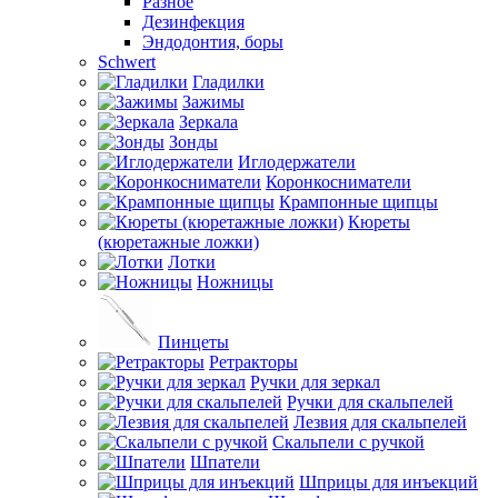
Разное
Дезинфекция
Эндодонтия, боры
Schwert
Гладилки
Зажимы
Зеркала
Зонды
Иглодержатели
Коронкосниматели
Крампонные щипцы
Кюреты
(кюретажные ложки)
Лотки
Ножницы
Пинцеты
Ретракторы
Ручки для зеркал
Ручки для скальпелей
Лезвия для скальпелей
Скальпели с ручкой
Шпатели
Шприцы для инъекций