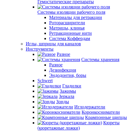
Гемостатические препараты
Системы изоляции рабочего поля
Материалы для ретракции
Роторасширители
Матрицы, клинья
Ретракционные нити
Система Коффердам
Иглы, шприцы для каналов
Инструменты
Разное
Системы хранения
Разное
Дезинфекция
Эндодонтия, боры
Schwert
Гладилки
Зажимы
Зеркала
Зонды
Иглодержатели
Коронкосниматели
Крампонные щипцы
Кюреты
(кюретажные ложки)