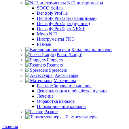
NiTi инструменты
SOCO файлы
Dentsply ProFile
Dentsply ProTaper (машинные)
Dentsply ProTaper (ручные)
Dentsply ProTaper NEXT
Mtwo NiTi
Инструменты FKG
Разные
Каналонаполнители
Peeso (Largo)
Pluggers
Reamers
Spreaders
Аксессуары
Материалы
Распломбирование каналов
Девитализация и обработка пульпы
Лечение
Обработка каналов
Пломбирование каналов
Разное
Термогуттаперча
Главная