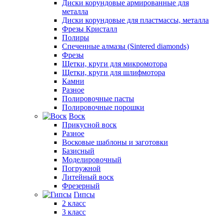
Диски корундовые армированные для
металла
Диски корундовые для пластмассы, металла
Фрезы Кристалл
Полиры
Спеченные алмазы (Sintered diamonds)
Фрезы
Щетки, круги для микромотора
Щетки, круги для шлифмотора
Камни
Разное
Полировочные пасты
Полировочные порошки
Воск
Прикусной воск
Разное
Восковые шаблоны и заготовки
Базисный
Моделировочный
Погружной
Литейный воск
Фрезерный
Гипсы
2 класс
3 класс