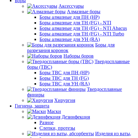
Боры
Аксессуары
Алмазные боры
Боры алмазные для ПН (HP)
Боры алмазные для ТН (FG) - NTI
Боры алмазные для ТН (FG) - NTI Abacus
Боры алмазные для ТН (FG) - NTI Turbo
Боры алмазные для УН (RA)
Боры для
разрезания коронок
Наборы боров
Твердосплавные
боры (ТВС)
Боры ТВС для ПН (HP)
Боры ТВС для ТН (FG)
Боры ТВС для УН (RA)
Твердосплавные
финиры
Хирургия
Гигиена, защита
Маски
Дезинфекция
Разное
Слепки, протезы
Изделия из ваты,