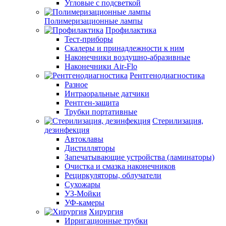
Угловые с подсветкой
Полимеризационные лампы
Профилактика
Тест-приборы
Скалеры и принадлежности к ним
Наконечники воздушно-абразивные
Наконечники Air-Flo
Рентгенодиагностика
Разное
Интраоральные датчики
Рентген-защита
Трубки портативные
Стерилизация,
дезинфекция
Автоклавы
Дистилляторы
Запечатывающие устройства (ламинаторы)
Очистка и смазка наконечников
Рециркуляторы, облучатели
Сухожары
УЗ-Мойки
УФ-камеры
Хирургия
Ирригационные трубки