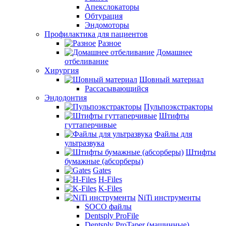
Апекслокаторы
Обтурация
Эндомоторы
Профилактика для пациентов
Разное
Домашнее
отбеливание
Хирургия
Шовный материал
Рассасывающийся
Эндодонтия
Пульпоэкстракторы
Штифты
гуттаперчивые
Файлы для
ультразвука
Штифты
бумажные (абсорберы)
Gates
H-Files
K-Files
NiTi инструменты
SOCO файлы
Dentsply ProFile
Dentsply ProTaper (машинные)