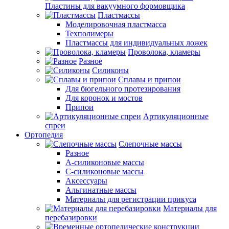
Пластины для вакуумного формовщика
Пластмассы
Моделировочная пластмасса
Техполимеры
Пластмассы для индивидуальных ложек
Проволока, кламеры
Разное
Силиконы
Сплавы и припои
Для бюгельного протезирования
Для коронок и мостов
Припои
Артикуляционные
спреи
Ортопедия
Слепочные массы
Разное
А-силиконовые массы
С-силиконовые массы
Аксессуары
Альгинатные массы
Материалы для регистрации прикуса
Материалы для
перебазировки