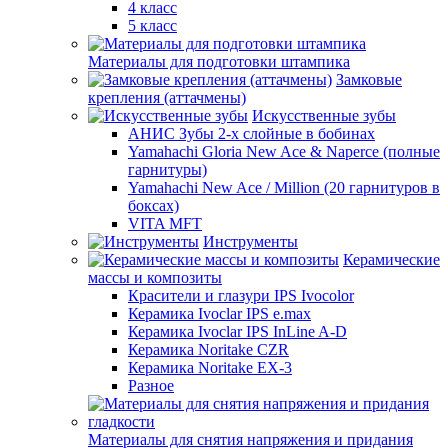
4 класс
5 класс
Материалы для подготовки штампика
Замковые
крепления (аттачмены)
Искусственные зубы
АНИС Зубы 2-х слойные в бобинах
Yamahachi Gloria New Ace & Naperce (полные
гарнитуры)
Yamahachi New Ace / Million (20 гарнитуров в
боксах)
VITA MFT
Инструменты
Керамические
массы и композиты
Красители и глазури IPS Ivocolor
Керамика Ivoclar IPS e.max
Керамика Ivoclar IPS InLine A-D
Керамика Noritake CZR
Керамика Noritake EX-3
Разное
Материалы для снятия напряжения и придания