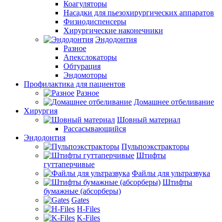
Коагуляторы
Насадки для пьезохирургических аппаратов
Физиодиспенсеры
Хирургические наконечники
Эндодонтия
Разное
Апекслокаторы
Обтурация
Эндомоторы
Профилактика для пациентов
Разное
Домашнее отбеливание
Хирургия
Шовный материал
Рассасывающийся
Эндодонтия
Пульпоэкстракторы
Штифты
гуттаперчивые
Файлы для ультразвука
Штифты
бумажные (абсорберы)
Gates
H-Files
K-Files