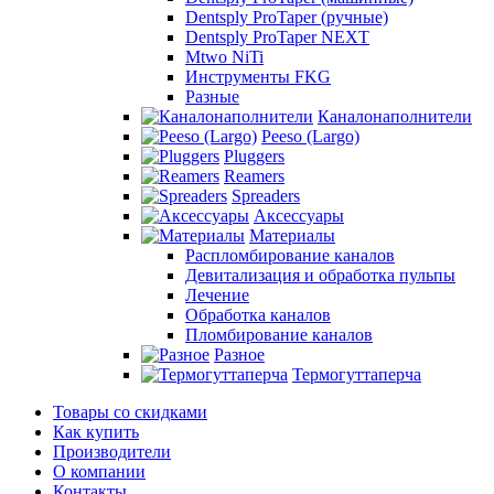
Dentsply ProTaper (ручные)
Dentsply ProTaper NEXT
Mtwo NiTi
Инструменты FKG
Разные
Каналонаполнители
Peeso (Largo)
Pluggers
Reamers
Spreaders
Аксессуары
Материалы
Распломбирование каналов
Девитализация и обработка пульпы
Лечение
Обработка каналов
Пломбирование каналов
Разное
Термогуттаперча
Товары со скидками
Как купить
Производители
О компании
Контакты