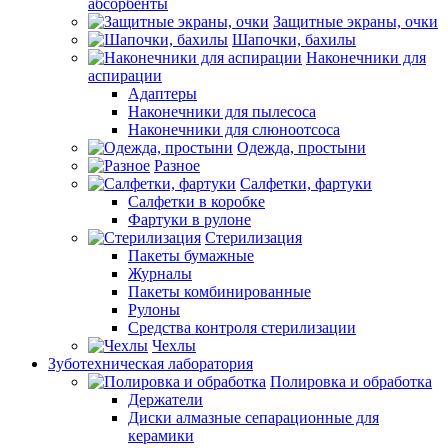
абсорбенты
Защитные экраны, очки
Шапочки, бахилы
Наконечники для
аспирации
Адаптеры
Наконечники для пылесоса
Наконечники для слюноотсоса
Одежда, простыни
Разное
Салфетки, фартуки
Салфетки в коробке
Фартуки в рулоне
Стерилизация
Пакеты бумажные
Журналы
Пакеты комбинированные
Рулоны
Средства контроля стерилизации
Чехлы
Зуботехническая лаборатория
Полировка и обработка
Держатели
Диски алмазные сепарационные для
керамики