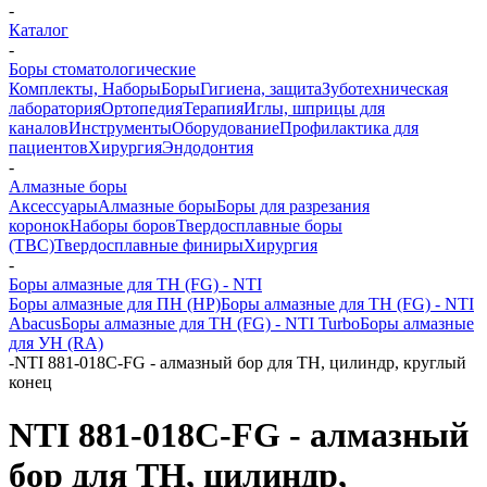
-
Каталог
-
Боры стоматологические
Комплекты, Наборы
Боры
Гигиена, защита
Зуботехническая
лаборатория
Ортопедия
Терапия
Иглы, шприцы для
каналов
Инструменты
Оборудование
Профилактика для
пациентов
Хирургия
Эндодонтия
-
Алмазные боры
Аксессуары
Алмазные боры
Боры для разрезания
коронок
Наборы боров
Твердосплавные боры
(ТВС)
Твердосплавные финиры
Хирургия
-
Боры алмазные для ТН (FG) - NTI
Боры алмазные для ПН (HP)
Боры алмазные для ТН (FG) - NTI
Abacus
Боры алмазные для ТН (FG) - NTI Turbo
Боры алмазные
для УН (RA)
-
NTI 881-018C-FG - алмазный бор для ТН, цилиндр, круглый
конец
NTI 881-018C-FG - алмазный
бор для ТН, цилиндр,