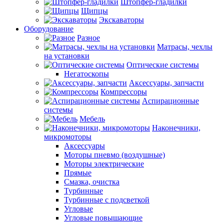
Штопфер-гладилки
Щипцы
Экскаваторы
Оборудование
Разное
Матрасы, чехлы
на установки
Оптические системы
Негатоскопы
Аксессуары, запчасти
Компрессоры
Аспирационные
системы
Мебель
Наконечники,
микромоторы
Аксессуары
Моторы пневмо (воздушные)
Моторы электрические
Прямые
Смазка, очистка
Турбинные
Турбинные с подсветкой
Угловые
Угловые повышающие