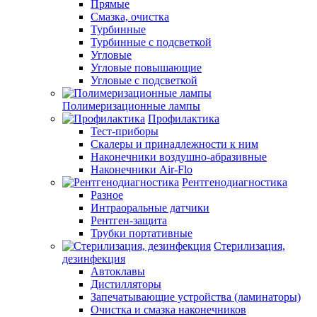
Прямые
Смазка, очистка
Турбинные
Турбинные с подсветкой
Угловые
Угловые повышающие
Угловые с подсветкой
Полимеризационные лампы
Профилактика
Тест-приборы
Скалеры и принадлежности к ним
Наконечники воздушно-абразивные
Наконечники Air-Flo
Рентгенодиагностика
Разное
Интраоральные датчики
Рентген-защита
Трубки портативные
Стерилизация,
дезинфекция
Автоклавы
Дистилляторы
Запечатывающие устройства (ламинаторы)
Очистка и смазка наконечников