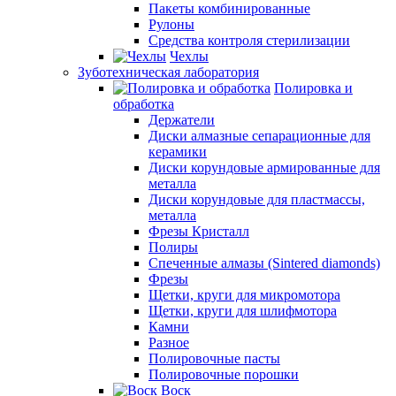
Пакеты комбинированные
Рулоны
Средства контроля стерилизации
Чехлы
Зуботехническая лаборатория
Полировка и
обработка
Держатели
Диски алмазные сепарационные для
керамики
Диски корундовые армированные для
металла
Диски корундовые для пластмассы,
металла
Фрезы Кристалл
Полиры
Спеченные алмазы (Sintered diamonds)
Фрезы
Щетки, круги для микромотора
Щетки, круги для шлифмотора
Камни
Разное
Полировочные пасты
Полировочные порошки
Воск