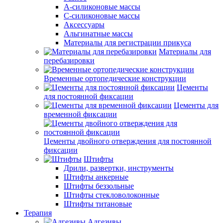
А-силиконовые массы
С-силиконовые массы
Аксессуары
Альгинатные массы
Материалы для регистрации прикуса
Материалы для
перебазировки
Временные ортопедические конструкции
Цементы
для постоянной фиксации
Цементы для
временной фиксации
Цементы двойного отверждения для постоянной
фиксации
Штифты
Дрили, развертки, инструменты
Штифты анкерные
Штифты беззольные
Штифты стекловолоконные
Штифты титановые
Терапия
Адгезивы