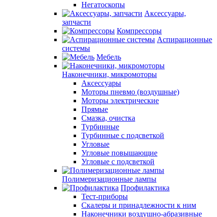
Негатоскопы
Аксессуары,
запчасти
Компрессоры
Аспирационные
системы
Мебель
Наконечники, микромоторы
Аксессуары
Моторы пневмо (воздушные)
Моторы электрические
Прямые
Смазка, очистка
Турбинные
Турбинные с подсветкой
Угловые
Угловые повышающие
Угловые с подсветкой
Полимеризационные лампы
Профилактика
Тест-приборы
Скалеры и принадлежности к ним
Наконечники воздушно-абразивные