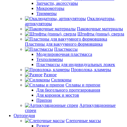
Запчасти, аксессуары
Микромоторы
Триммеры
Окклюдаторы,
артикуляторы
Паковочные материалы
Штифты (пины), сверла
Пластины для вакуумного формовщика
Пластмассы
Моделировочная пластмасса
Техполимеры
Пластмассы для индивидуальных ложек
Проволока, кламеры
Разное
Силиконы
Сплавы и припои
Для бюгельного протезирования
Для коронок и мостов
Припои
Артикуляционные
спреи
Ортопедия
Слепочные массы
Разное