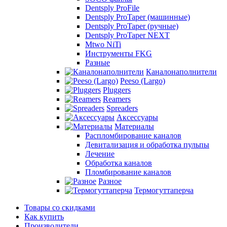
Dentsply ProFile
Dentsply ProTaper (машинные)
Dentsply ProTaper (ручные)
Dentsply ProTaper NEXT
Mtwo NiTi
Инструменты FKG
Разные
Каналонаполнители
Peeso (Largo)
Pluggers
Reamers
Spreaders
Аксессуары
Материалы
Распломбирование каналов
Девитализация и обработка пульпы
Лечение
Обработка каналов
Пломбирование каналов
Разное
Термогуттаперча
Товары со скидками
Как купить
Производители