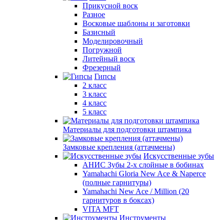
Прикусной воск
Разное
Восковые шаблоны и заготовки
Базисный
Моделировочный
Погружной
Литейный воск
Фрезерный
Гипсы
2 класс
3 класс
4 класс
5 класс
Материалы для подготовки штампика
Замковые крепления (аттачмены)
Искусственные зубы
АНИС Зубы 2-х слойные в бобинах
Yamahachi Gloria New Ace & Naperce
(полные гарнитуры)
Yamahachi New Ace / Million (20
гарнитуров в боксах)
VITA MFT
Инструменты