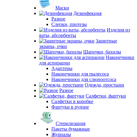
Маски
Дезинфекция
Разное
Слепки, протезы
Изделия из
ваты, абсорбенты
Защитные
экраны, очки
Шапочки, бахилы
Наконечники
для аспирации
Адаптеры
Наконечники для пылесоса
Наконечники для слюноотсоса
Одежда, простыни
Разное
Салфетки, фартуки
Салфетки в коробке
Фартуки в рулоне
Стерилизация
Пакеты бумажные
Журналы