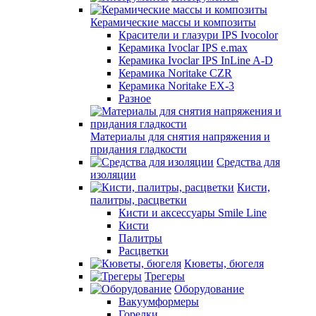
Керамические массы и композиты
Красители и глазури IPS Ivocolor
Керамика Ivoclar IPS e.max
Керамика Ivoclar IPS InLine A-D
Керамика Noritake CZR
Керамика Noritake EX-3
Разное
Материалы для снятия напряжения и
придания гладкости
Средства для
изоляции
Кисти,
палитры, расцветки
Кисти и аксессуары Smile Line
Кисти
Палитры
Расцветки
Кюветы, бюгеля
Трегеры
Оборудование
Вакуумформеры
Горелки