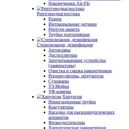
Наконечники Air-Flo
Рентгенодиагностика
Разное
Интраоральные датчики
Рентген-защита
Трубки портативные
Стерилизация, дезинфекция
Автоклавы
Дистилляторы
Запечатывающие устройства
(ламинаторы)
Очистка и смазка наконечников
Рециркуляторы, облучатели
Сухожары
УЗ-Мойки
УФ-камеры
Хирургия
Ирригационные трубки
Коагуляторы
Насадки для пьезохирургических
аппаратов
Физиодиспенсеры
Хирургические наконечники