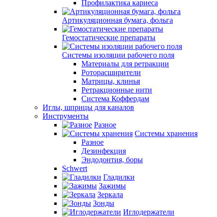
Профилактика кариеса
Артикуляционная бумага, фольга
Гемостатические препараты
Системы изоляции рабочего поля
Материалы для ретракции
Роторасширители
Матрицы, клинья
Ретракционные нити
Система Коффердам
Иглы, шприцы для каналов
Инструменты
Разное
Системы хранения
Разное
Дезинфекция
Эндодонтия, боры
Schwert
Гладилки
Зажимы
Зеркала
Зонды
Иглодержатели