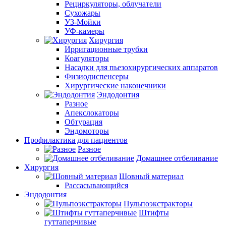
Рециркуляторы, облучатели
Сухожары
УЗ-Мойки
УФ-камеры
Хирургия
Ирригационные трубки
Коагуляторы
Насадки для пьезохирургических аппаратов
Физиодиспенсеры
Хирургические наконечники
Эндодонтия
Разное
Апекслокаторы
Обтурация
Эндомоторы
Профилактика для пациентов
Разное
Домашнее отбеливание
Хирургия
Шовный материал
Рассасывающийся
Эндодонтия
Пульпоэкстракторы
Штифты
гуттаперчивые