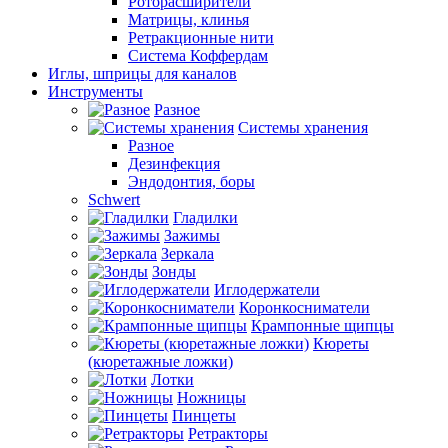
Роторасширители
Матрицы, клинья
Ретракционные нити
Система Коффердам
Иглы, шприцы для каналов
Инструменты
Разное
Системы хранения
Разное
Дезинфекция
Эндодонтия, боры
Schwert
Гладилки
Зажимы
Зеркала
Зонды
Иглодержатели
Коронкосниматели
Крампонные щипцы
Кюреты
(кюретажные ложки)
Лотки
Ножницы
Пинцеты
Ретракторы