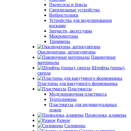
Пылесосы и боксы
Сверлильные устройства
Вибростолики
Устройства для моделирования
восками
Запчасти, аксессуары
Микромоторы
Триммеры
Окклюдаторы, артикуляторы
Паковочные
материалы
Штифты (пины),
сверла
Пластины для вакуумного формовщика
Пластмассы
Моделировочная пластмасса
Техполимеры
Пластмассы для индивидуальных
ложек
Проволока, кламеры
Разное
Силиконы
Сплавы и припои