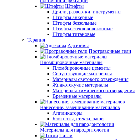
постоянной фиксации
Штифты
Дрили, развертки, инструменты
Штифты анкерные
Штифты беззольные
Штифты стекловолоконные
Штифты титановые
Терапия
Адгезивы
Протравочные гели
Пломбировочные материалы
Пломбировочные цементы
Сопутствующие материалы
Материалы светового отверждения
Жидкотекучие материалы
Материалы химического отверждения
Временные материалы
Нанесение, замешивание материалов
Аппликаторы
Блокноты, стекла, чаши
Материалы для пародонтологии
Тигли