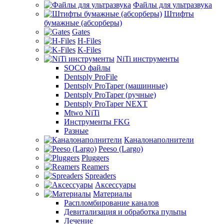
Файлы для ультразвука
Штифты
бумажные (абсорберы)
Gates
H-Files
K-Files
NiTi инструменты
SOCO файлы
Dentsply ProFile
Dentsply ProTaper (машинные)
Dentsply ProTaper (ручные)
Dentsply ProTaper NEXT
Mtwo NiTi
Инструменты FKG
Разные
Каналонаполнители
Peeso (Largo)
Pluggers
Reamers
Spreaders
Аксессуары
Материалы
Распломбирование каналов
Девитализация и обработка пульпы
Лечение