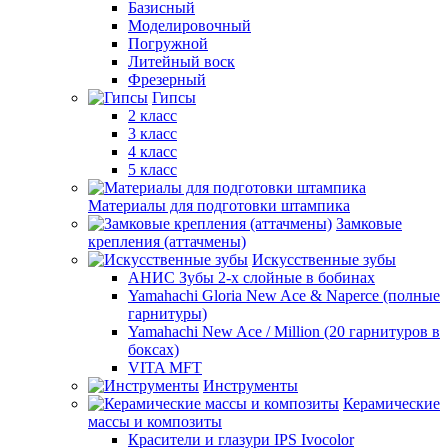
Базисный
Моделировочный
Погружной
Литейный воск
Фрезерный
Гипсы
2 класс
3 класс
4 класс
5 класс
Материалы для подготовки штампика
Замковые
крепления (аттачмены)
Искусственные зубы
АНИС Зубы 2-х слойные в бобинах
Yamahachi Gloria New Ace & Naperce (полные
гарнитуры)
Yamahachi New Ace / Million (20 гарнитуров в
боксах)
VITA MFT
Инструменты
Керамические
массы и композиты
Красители и глазури IPS Ivocolor