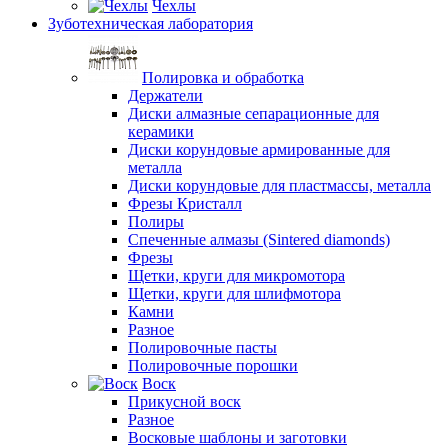
Чехлы
Зуботехническая лаборатория
Полировка и обработка
Держатели
Диски алмазные сепарационные для
керамики
Диски корундовые армированные для
металла
Диски корундовые для пластмассы, металла
Фрезы Кристалл
Полиры
Спеченные алмазы (Sintered diamonds)
Фрезы
Щетки, круги для микромотора
Щетки, круги для шлифмотора
Камни
Разное
Полировочные пасты
Полировочные порошки
Воск
Прикусной воск
Разное
Восковые шаблоны и заготовки