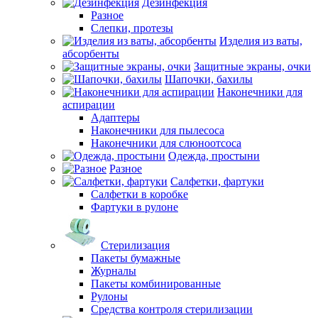
Дезинфекция
Разное
Слепки, протезы
Изделия из ваты,
абсорбенты
Защитные экраны, очки
Шапочки, бахилы
Наконечники для
аспирации
Адаптеры
Наконечники для пылесоса
Наконечники для слюноотсоса
Одежда, простыни
Разное
Салфетки, фартуки
Салфетки в коробке
Фартуки в рулоне
Стерилизация
Пакеты бумажные
Журналы
Пакеты комбинированные
Рулоны
Средства контроля стерилизации