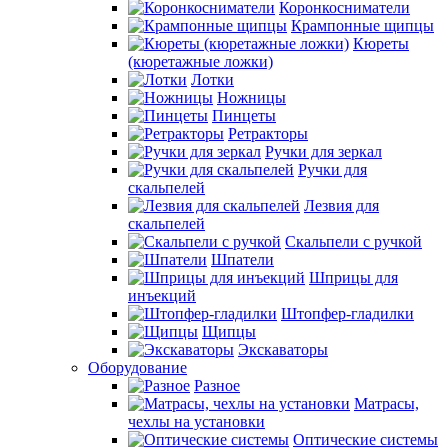
Коронкосниматели
Крампонные щипцы
Кюреты
(кюретажные ложки)
Лотки
Ножницы
Пинцеты
Ретракторы
Ручки для зеркал
Ручки для
скальпелей
Лезвия для
скальпелей
Скальпели с ручкой
Шпатели
Шприцы для
инъекций
Штопфер-гладилки
Щипцы
Экскаваторы
Оборудование
Разное
Матрасы,
чехлы на установки
Оптические системы