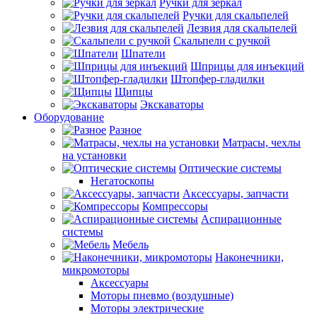
Ручки для зеркал
Ручки для скальпелей
Лезвия для скальпелей
Скальпели с ручкой
Шпатели
Шприцы для инъекций
Штопфер-гладилки
Щипцы
Экскаваторы
Оборудование
Разное
Матрасы, чехлы
на установки
Оптические системы
Негатоскопы
Аксессуары, запчасти
Компрессоры
Аспирационные
системы
Мебель
Наконечники,
микромоторы
Аксессуары
Моторы пневмо (воздушные)
Моторы электрические