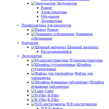
Эндодонтия
Разное
Апекслокаторы
Обтурация
Эндомоторы
Профилактика для пациентов
Разное
Домашнее
отбеливание
Хирургия
Шовный материал
Рассасывающийся
Эндодонтия
Пульпоэкстракторы
Штифты
гуттаперчивые
Файлы для
ультразвука
Штифты
бумажные (абсорберы)
Gates
H-Files
K-Files
NiTi инструменты
SOCO файлы