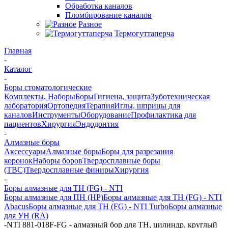
Обработка каналов
Пломбирование каналов
Разное
Термогуттаперча
Главная
-
Каталог
-
Боры стоматологические
Комплекты, Наборы
Боры
Гигиена, защита
Зуботехническая
лаборатория
Ортопедия
Терапия
Иглы, шприцы для
каналов
Инструменты
Оборудование
Профилактика для
пациентов
Хирургия
Эндодонтия
-
Алмазные боры
Аксессуары
Алмазные боры
Боры для разрезания
коронок
Наборы боров
Твердосплавные боры
(ТВС)
Твердосплавные финиры
Хирургия
-
Боры алмазные для ТН (FG) - NTI
Боры алмазные для ПН (HP)
Боры алмазные для ТН (FG) - NTI
Abacus
Боры алмазные для ТН (FG) - NTI Turbo
Боры алмазные
для УН (RA)
-
NTI 881-018F-FG - алмазный бор для ТН, цилиндр, круглый