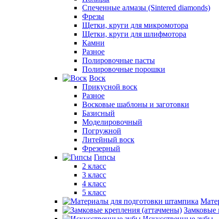
Спеченные алмазы (Sintered diamonds)
Фрезы
Щетки, круги для микромотора
Щетки, круги для шлифмотора
Камни
Разное
Полировочные пасты
Полировочные порошки
Воск
Прикусной воск
Разное
Восковые шаблоны и заготовки
Базисный
Моделировочный
Погружной
Литейный воск
Фрезерный
Гипсы
2 класс
3 класс
4 класс
5 класс
Мате
Замковые 
Искусственные зубы