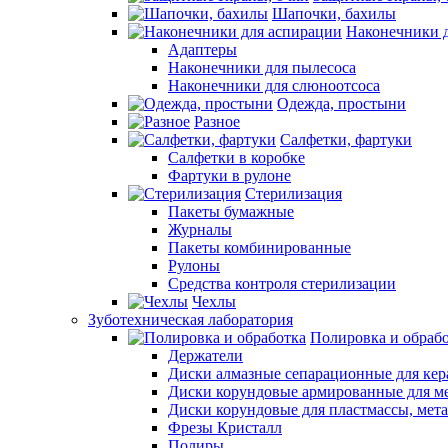
Шапочки, бахилы
Наконечники 
Адаптеры
Наконечники для пылесоса
Наконечники для слюноотсоса
Одежда, простыни
Разное
Салфетки, фартуки
Салфетки в коробке
Фартуки в рулоне
Стерилизация
Пакеты бумажные
Журналы
Пакеты комбинированные
Рулоны
Средства контроля стерилизации
Чехлы
Зуботехническая лаборатория
Полировка и обраб
Держатели
Диски алмазные сепарационные для ке
Диски корундовые армированные для м
Диски корундовые для пластмассы, мет
Фрезы Кристалл
Полиры