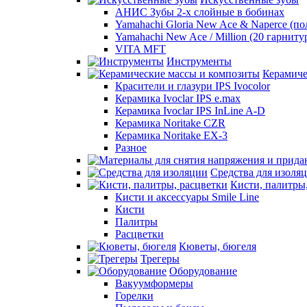
АНИС Зубы 2-х слойные в бобинах
Yamahachi Gloria New Ace & Naperce (п
Yamahachi New Ace / Million (20 гарниту
VITA MFT
Инструменты
Керамиче
Красители и глазури IPS Ivocolor
Керамика Ivoclar IPS e.max
Керамика Ivoclar IPS InLine A-D
Керамика Noritake CZR
Керамика Noritake EX-3
Разное
Средства для изоля
Кисти, палитры
Кисти и аксессуары Smile Line
Кисти
Палитры
Расцветки
Кюветы, бюгеля
Трегеры
Оборудование
Вакуумформеры
Горелки