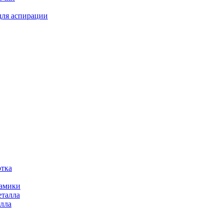
для аспирации
отка
рамики
еталла
алла