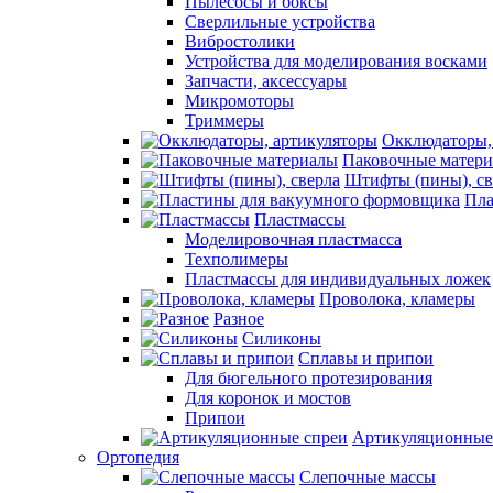
Пылесосы и боксы
Сверлильные устройства
Вибростолики
Устройства для моделирования восками
Запчасти, аксессуары
Микромоторы
Триммеры
Окклюдаторы,
Паковочные матер
Штифты (пины), св
Пла
Пластмассы
Моделировочная пластмасса
Техполимеры
Пластмассы для индивидуальных ложек
Проволока, кламеры
Разное
Силиконы
Сплавы и припои
Для бюгельного протезирования
Для коронок и мостов
Припои
Артикуляционные
Ортопедия
Слепочные массы