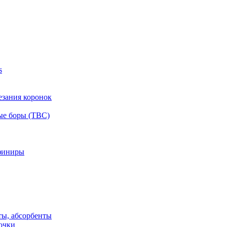
s
езания коронок
ые боры (ТВС)
финиры
ты, абсорбенты
очки