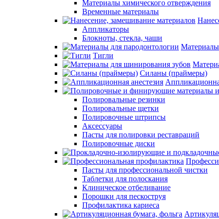
Материалы химического отверждения
Временные материалы
Нанес
Аппликаторы
Блокноты, стекла, чаши
Материалы
Тигли
Матери
Силаны (праймеры)
Аппликационна
Полировальные резинки
Полировальные щетки
Полировочные штрипсы
Аксессуары
Пасты для полировки реставраций
Полировочные диски
Професси
Пасты для профессиональной чистки
Таблетки для полоскания
Клиническое отбеливание
Порошки для пескоструя
Профилактика кариеса
Артикуляц