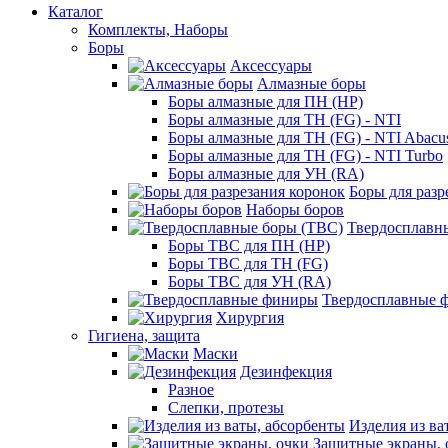
Каталог
Комплекты, Наборы
Боры
Аксессуары
Алмазные боры
Боры алмазные для ПН (HP)
Боры алмазные для ТН (FG) - NTI
Боры алмазные для ТН (FG) - NTI Abacu
Боры алмазные для ТН (FG) - NTI Turbo
Боры алмазные для УН (RA)
Боры для разр
Наборы боров
Твердосплавн
Боры ТВС для ПН (HP)
Боры ТВС для ТН (FG)
Боры ТВС для УН (RA)
Твердосплавные 
Хирургия
Гигиена, защита
Маски
Дезинфекция
Разное
Слепки, протезы
Изделия из ва
Защитные экраны, 