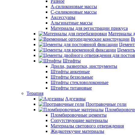
Разное
А-силиконовые массы
С-силиконовые массы
Аксессуары
Альгинатные массы
Материалы для регистрации прикуса
Материалы д
В
Цемент
Цементы
Штифты
Дрили, развертки, инструменты
Штифты анкерные
Штифты беззольные
Штифты стекловолоконные
Штифты титановые
Терапия
Адгезивы
Протравочные гели
Пломбировочн
Пломбировочные цементы
Сопутствующие материалы
Материалы светового отверждения
Жидкотекучие материалы