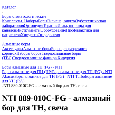
-
Каталог
-
Боры стоматологические
Комплекты, Наборы
Боры
Гигиена, защита
Зуботехническая
лаборатория
Ортопедия
Терапия
Иглы, шприцы для
каналов
Инструменты
Оборудование
Профилактика для
пациентов
Хирургия
Эндодонтия
-
Алмазные боры
Аксессуары
Алмазные боры
Боры для разрезания
коронок
Наборы боров
Твердосплавные боры
(ТВС)
Твердосплавные финиры
Хирургия
-
Боры алмазные для ТН (FG) - NTI
Боры алмазные для ПН (HP)
Боры алмазные для ТН (FG) - NTI
Abacus
Боры алмазные для ТН (FG) - NTI Turbo
Боры алмазные
для УН (RA)
-
NTI 889-010C-FG - алмазный бор для ТН, свеча
NTI 889-010C-FG - алмазный
бор для ТН, свеча