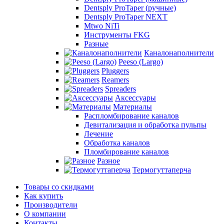
Dentsply ProTaper (ручные)
Dentsply ProTaper NEXT
Mtwo NiTi
Инструменты FKG
Разные
Каналонаполнители
Peeso (Largo)
Pluggers
Reamers
Spreaders
Аксессуары
Материалы
Распломбирование каналов
Девитализация и обработка пульпы
Лечение
Обработка каналов
Пломбирование каналов
Разное
Термогуттаперча
Товары со скидками
Как купить
Производители
О компании
Контакты