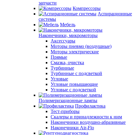
запчасти
Компрессоры
Аспирационные
системы
Мебель
Наконечники, микромоторы
Аксессуары
Моторы пневмо (воздушные)
Моторы электрические
Прямые
Смазка, очистка
Турбинные
Турбинные с подсветкой
Угловые
Угловые повышающие
Угловые с подсветкой
Полимеризационные лампы
Профилактика
Тест-приборы
Скалеры и принадлежности к ним
Наконечники воздушно-абразивные
Наконечники Air-Flo