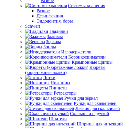
Разное
Системы хранения
Разное
Дезинфекция
Эндодонтия, боры
Schwert
Гладилки
Зажимы
Зеркала
Зонды
Иглодержатели
Коронкосниматели
Крампонные щипцы
Кюреты
(кюретажные ложки)
Лотки
Ножницы
Пинцеты
Ретракторы
Ручки для зеркал
Ручки для скальпелей
Лезвия для скальпелей
Скальпели с ручкой
Шпатели
Шприцы для инъекций