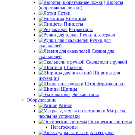
Кюреты
(кюретажные ложки)
Лотки
Ножницы
Пинцеты
Ретракторы
Ручки для зеркал
Ручки для
скальпелей
Лезвия для
скальпелей
Скальпели с ручкой
Шпатели
Шприцы для
инъекций
Штопфер-гладилки
Щипцы
Экскаваторы
Оборудование
Разное
Матрасы,
чехлы на установки
Оптические системы
Негатоскопы
Аксессуары,