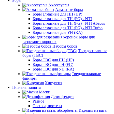
Боры
Аксессуары
Алмазные боры
Боры алмазные для ПН (HP)
Боры алмазные для ТН (FG) - NTI
Боры алмазные для ТН (FG) - NTI Abacus
Боры алмазные для ТН (FG) - NTI Turbo
Боры алмазные для УН (RA)
Боры для
разрезания коронок
Наборы боров
Твердосплавные
боры (ТВС)
Боры ТВС для ПН (HP)
Боры ТВС для ТН (FG)
Боры ТВС для УН (RA)
Твердосплавные
финиры
Хирургия
Гигиена, защита
Маски
Дезинфекция
Разное
Слепки, протезы
Изделия из ваты,