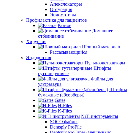
Апекслокаторы
Обтурация
Эндомоторы
Профилактика для пациентов
Разное
Домашнее
отбеливание
Хирургия
Шовный материал
Рассасывающийся
Эндодонтия
Пульпоэкстракторы
Штифты
гуттаперчивые
Файлы для
ультразвука
Штифты
бумажные (абсорберы)
Gates
H-Files
K-Files
NiTi инструменты
SOCO файлы
Dentsply ProFile
Dentsply ProTaper (машинные)