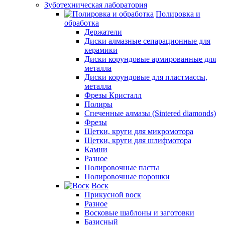
Зуботехническая лаборатория
Полировка и
обработка
Держатели
Диски алмазные сепарационные для
керамики
Диски корундовые армированные для
металла
Диски корундовые для пластмассы,
металла
Фрезы Кристалл
Полиры
Спеченные алмазы (Sintered diamonds)
Фрезы
Щетки, круги для микромотора
Щетки, круги для шлифмотора
Камни
Разное
Полировочные пасты
Полировочные порошки
Воск
Прикусной воск
Разное
Восковые шаблоны и заготовки
Базисный