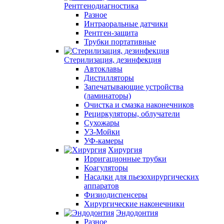
Рентгенодиагностика
Разное
Интраоральные датчики
Рентген-защита
Трубки портативные
Стерилизация, дезинфекция
Автоклавы
Дистилляторы
Запечатывающие устройства
(ламинаторы)
Очистка и смазка наконечников
Рециркуляторы, облучатели
Сухожары
УЗ-Мойки
УФ-камеры
Хирургия
Ирригационные трубки
Коагуляторы
Насадки для пьезохирургических
аппаратов
Физиодиспенсеры
Хирургические наконечники
Эндодонтия
Разное