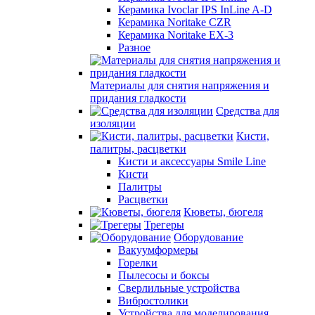
Керамика Ivoclar IPS InLine A-D
Керамика Noritake CZR
Керамика Noritake EX-3
Разное
Материалы для снятия напряжения и
придания гладкости
Средства для
изоляции
Кисти,
палитры, расцветки
Кисти и аксессуары Smile Line
Кисти
Палитры
Расцветки
Кюветы, бюгеля
Трегеры
Оборудование
Вакуумформеры
Горелки
Пылесосы и боксы
Сверлильные устройства
Вибростолики
Устройства для моделирования