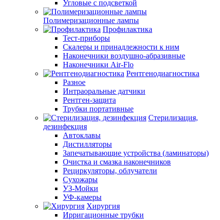
Угловые с подсветкой
Полимеризационные лампы
Профилактика
Тест-приборы
Скалеры и принадлежности к ним
Наконечники воздушно-абразивные
Наконечники Air-Flo
Рентгенодиагностика
Разное
Интраоральные датчики
Рентген-защита
Трубки портативные
Стерилизация,
дезинфекция
Автоклавы
Дистилляторы
Запечатывающие устройства (ламинаторы)
Очистка и смазка наконечников
Рециркуляторы, облучатели
Сухожары
УЗ-Мойки
УФ-камеры
Хирургия
Ирригационные трубки