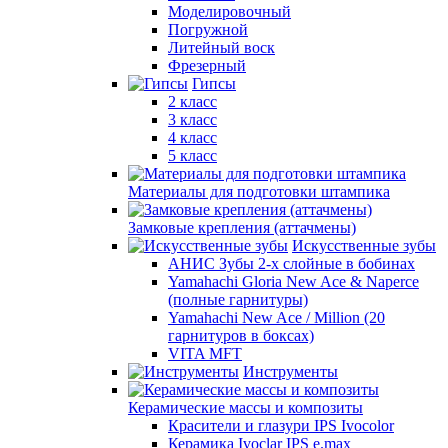
Моделировочный
Погружной
Литейный воск
Фрезерный
Гипсы
2 класс
3 класс
4 класс
5 класс
Материалы для подготовки штампика
Замковые крепления (аттачмены)
Искусственные зубы
АНИС Зубы 2-х слойные в бобинах
Yamahachi Gloria New Ace & Naperce
(полные гарнитуры)
Yamahachi New Ace / Million (20
гарнитуров в боксах)
VITA MFT
Инструменты
Керамические массы и композиты
Красители и глазури IPS Ivocolor
Керамика Ivoclar IPS e.max