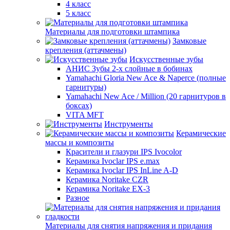
4 класс
5 класс
Материалы для подготовки штампика
Замковые
крепления (аттачмены)
Искусственные зубы
АНИС Зубы 2-х слойные в бобинах
Yamahachi Gloria New Ace & Naperce (полные
гарнитуры)
Yamahachi New Ace / Million (20 гарнитуров в
боксах)
VITA MFT
Инструменты
Керамические
массы и композиты
Красители и глазури IPS Ivocolor
Керамика Ivoclar IPS e.max
Керамика Ivoclar IPS InLine A-D
Керамика Noritake CZR
Керамика Noritake EX-3
Разное
Материалы для снятия напряжения и придания