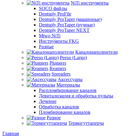
NiTi инструменты
SOCO файлы
Dentsply ProFile
Dentsply ProTaper (машинные)
Dentsply ProTaper (ручные)
Dentsply ProTaper NEXT
Mtwo NiTi
Инструменты FKG
Разные
Каналонаполнители
Peeso (Largo)
Pluggers
Reamers
Spreaders
Аксессуары
Материалы
Распломбирование каналов
Девитализация и обработка пульпы
Лечение
Обработка каналов
Пломбирование каналов
Разное
Термогуттаперча
Главная