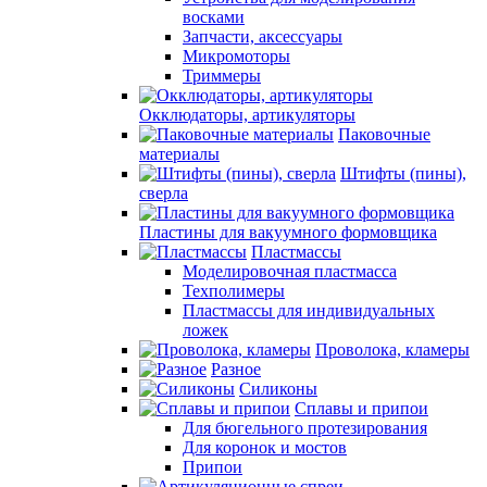
восками
Запчасти, аксессуары
Микромоторы
Триммеры
Окклюдаторы, артикуляторы
Паковочные
материалы
Штифты (пины),
сверла
Пластины для вакуумного формовщика
Пластмассы
Моделировочная пластмасса
Техполимеры
Пластмассы для индивидуальных
ложек
Проволока, кламеры
Разное
Силиконы
Сплавы и припои
Для бюгельного протезирования
Для коронок и мостов
Припои