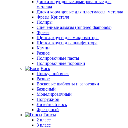
Диски корундовые армированные для
металла
Диски корундовые для пластмассы, металла
Фрезы Кристалл
Полиры
Спеченные алмазы (Sintered diamonds)
Фрезы
Щетки, круги для микромотора
Щетки, круги для шлифмотора
Камни
Разное
Полировочные пасты
Полировочные порошки
Воск
Прикусной воск
Разное
Восковые шаблоны и заготовки
Базисный
Моделировочный
Погружной
Литейный воск
Фрезерный
Гипсы
2 класс
3 класс