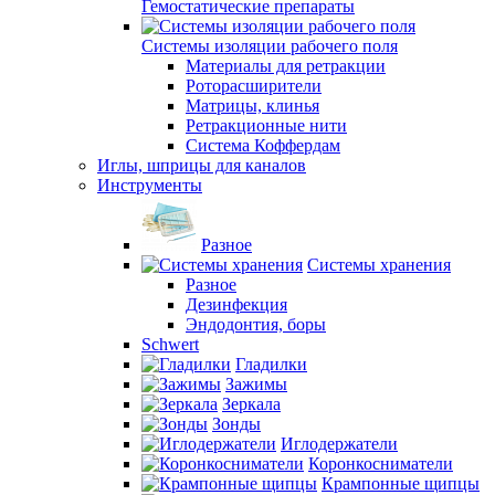
Гемостатические препараты
Системы изоляции рабочего поля
Материалы для ретракции
Роторасширители
Матрицы, клинья
Ретракционные нити
Система Коффердам
Иглы, шприцы для каналов
Инструменты
Разное
Системы хранения
Разное
Дезинфекция
Эндодонтия, боры
Schwert
Гладилки
Зажимы
Зеркала
Зонды
Иглодержатели
Коронкосниматели
Крампонные щипцы