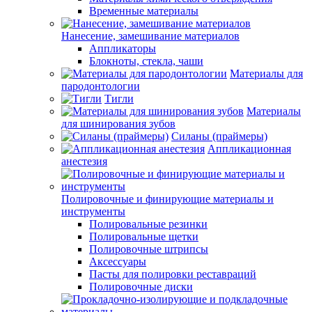
Временные материалы
Нанесение, замешивание материалов
Аппликаторы
Блокноты, стекла, чаши
Материалы для
пародонтологии
Тигли
Материалы
для шинирования зубов
Силаны (праймеры)
Аппликационная
анестезия
Полировочные и финирующие материалы и
инструменты
Полировальные резинки
Полировальные щетки
Полировочные штрипсы
Аксессуары
Пасты для полировки реставраций
Полировочные диски