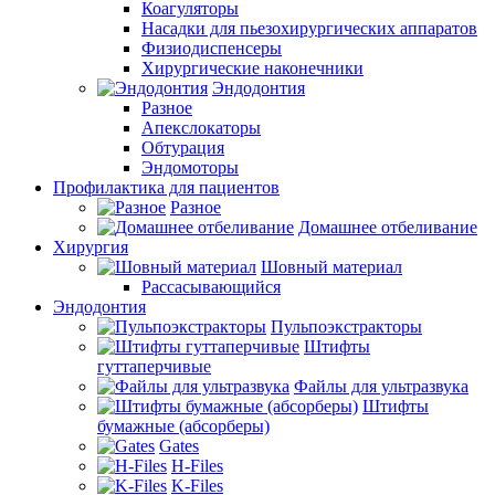
Коагуляторы
Насадки для пьезохирургических аппаратов
Физиодиспенсеры
Хирургические наконечники
Эндодонтия
Разное
Апекслокаторы
Обтурация
Эндомоторы
Профилактика для пациентов
Разное
Домашнее отбеливание
Хирургия
Шовный материал
Рассасывающийся
Эндодонтия
Пульпоэкстракторы
Штифты
гуттаперчивые
Файлы для ультразвука
Штифты
бумажные (абсорберы)
Gates
H-Files
K-Files