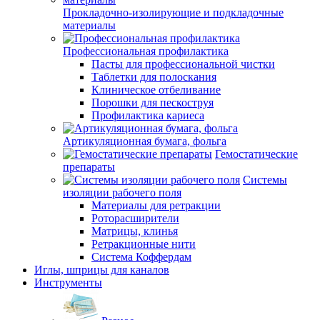
Прокладочно-изолирующие и подкладочные
материалы
Профессиональная профилактика
Пасты для профессиональной чистки
Таблетки для полоскания
Клиническое отбеливание
Порошки для пескоструя
Профилактика кариеса
Артикуляционная бумага, фольга
Гемостатические
препараты
Системы
изоляции рабочего поля
Материалы для ретракции
Роторасширители
Матрицы, клинья
Ретракционные нити
Система Коффердам
Иглы, шприцы для каналов
Инструменты