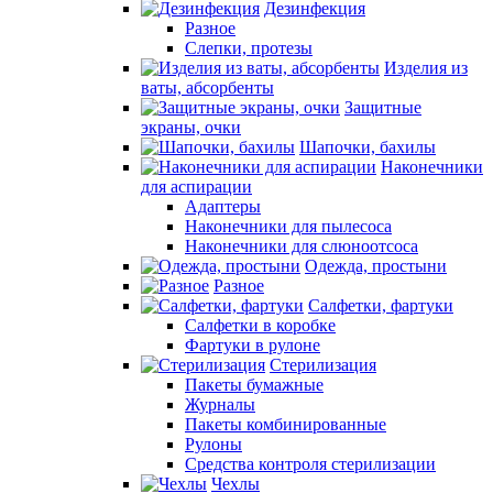
Дезинфекция
Разное
Слепки, протезы
Изделия из
ваты, абсорбенты
Защитные
экраны, очки
Шапочки, бахилы
Наконечники
для аспирации
Адаптеры
Наконечники для пылесоса
Наконечники для слюноотсоса
Одежда, простыни
Разное
Салфетки, фартуки
Салфетки в коробке
Фартуки в рулоне
Стерилизация
Пакеты бумажные
Журналы
Пакеты комбинированные
Рулоны
Средства контроля стерилизации
Чехлы