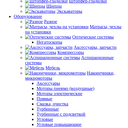
Штопфер-гладилки
Щипцы
Экскаваторы
Оборудование
Разное
Матрасы, чехлы
на установки
Оптические системы
Негатоскопы
Аксессуары, запчасти
Компрессоры
Аспирационные
системы
Мебель
Наконечники,
микромоторы
Аксессуары
Моторы пневмо (воздушные)
Моторы электрические
Прямые
Смазка, очистка
Турбинные
Турбинные с подсветкой
Угловые
Угловые повышающие