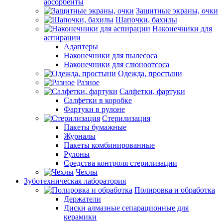
абсорбенты
Защитные экраны, очки
Шапочки, бахилы
Наконечники для
аспирации
Адаптеры
Наконечники для пылесоса
Наконечники для слюноотсоса
Одежда, простыни
Разное
Салфетки, фартуки
Салфетки в коробке
Фартуки в рулоне
Стерилизация
Пакеты бумажные
Журналы
Пакеты комбинированные
Рулоны
Средства контроля стерилизации
Чехлы
Зуботехническая лаборатория
Полировка и обработка
Держатели
Диски алмазные сепарационные для
керамики