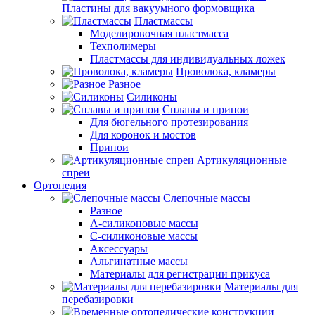
Пластины для вакуумного формовщика
Пластмассы
Моделировочная пластмасса
Техполимеры
Пластмассы для индивидуальных ложек
Проволока, кламеры
Разное
Силиконы
Сплавы и припои
Для бюгельного протезирования
Для коронок и мостов
Припои
Артикуляционные
спреи
Ортопедия
Слепочные массы
Разное
А-силиконовые массы
С-силиконовые массы
Аксессуары
Альгинатные массы
Материалы для регистрации прикуса
Материалы для
перебазировки