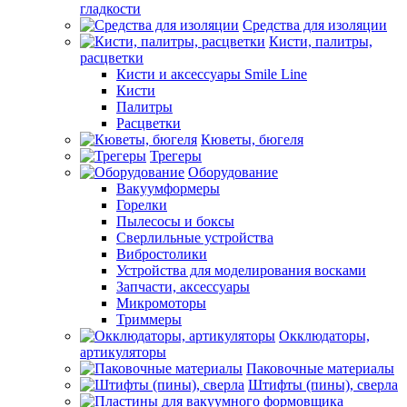
гладкости
Средства для изоляции
Кисти, палитры,
расцветки
Кисти и аксессуары Smile Line
Кисти
Палитры
Расцветки
Кюветы, бюгеля
Трегеры
Оборудование
Вакуумформеры
Горелки
Пылесосы и боксы
Сверлильные устройства
Вибростолики
Устройства для моделирования восками
Запчасти, аксессуары
Микромоторы
Триммеры
Окклюдаторы,
артикуляторы
Паковочные материалы
Штифты (пины), сверла