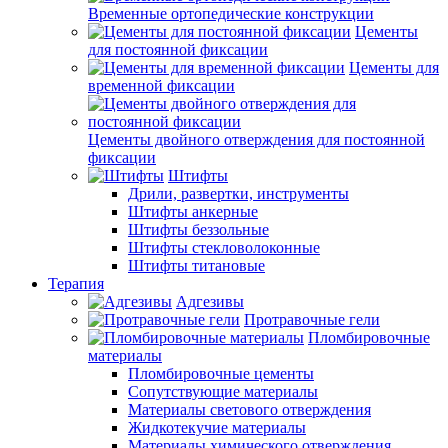
Временные ортопедические конструкции
Цементы
для постоянной фиксации
Цементы для
временной фиксации
Цементы двойного отверждения для постоянной
фиксации
Штифты
Дрили, развертки, инструменты
Штифты анкерные
Штифты беззольные
Штифты стекловолоконные
Штифты титановые
Терапия
Адгезивы
Протравочные гели
Пломбировочные
материалы
Пломбировочные цементы
Сопутствующие материалы
Материалы светового отверждения
Жидкотекучие материалы
Материалы химического отверждения