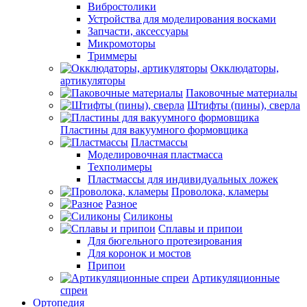
Вибростолики
Устройства для моделирования восками
Запчасти, аксессуары
Микромоторы
Триммеры
Окклюдаторы,
артикуляторы
Паковочные материалы
Штифты (пины), сверла
Пластины для вакуумного формовщика
Пластмассы
Моделировочная пластмасса
Техполимеры
Пластмассы для индивидуальных ложек
Проволока, кламеры
Разное
Силиконы
Сплавы и припои
Для бюгельного протезирования
Для коронок и мостов
Припои
Артикуляционные
спреи
Ортопедия