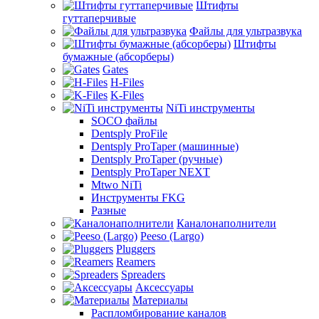
Штифты
гуттаперчивые
Файлы для ультразвука
Штифты
бумажные (абсорберы)
Gates
H-Files
K-Files
NiTi инструменты
SOCO файлы
Dentsply ProFile
Dentsply ProTaper (машинные)
Dentsply ProTaper (ручные)
Dentsply ProTaper NEXT
Mtwo NiTi
Инструменты FKG
Разные
Каналонаполнители
Peeso (Largo)
Pluggers
Reamers
Spreaders
Аксессуары
Материалы
Распломбирование каналов