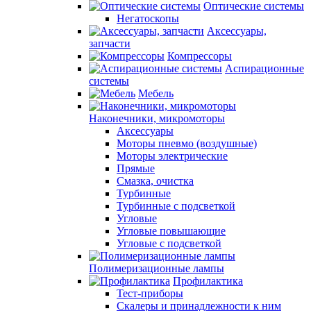
Оптические системы
Негатоскопы
Аксессуары,
запчасти
Компрессоры
Аспирационные
системы
Мебель
Наконечники, микромоторы
Аксессуары
Моторы пневмо (воздушные)
Моторы электрические
Прямые
Смазка, очистка
Турбинные
Турбинные с подсветкой
Угловые
Угловые повышающие
Угловые с подсветкой
Полимеризационные лампы
Профилактика
Тест-приборы
Скалеры и принадлежности к ним