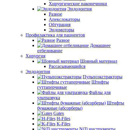
Хирургические наконечники
Эндодонтия
Разное
Апекслокаторы
Обтурация
Эндомоторы
Профилактика для пациентов
Разное
Домашнее
отбеливание
Хирургия
Шовный материал
Рассасывающийся
Эндодонтия
Пульпоэкстракторы
Штифты
гуттаперчивые
Файлы для
ультразвука
Штифты
бумажные (абсорберы)
Gates
H-Files
K-Files
NiTi инструменты