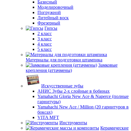
Базисный
Моделировочный
Погружной
Литейный воск
Фрезерный
Гипсы
2 класс
3 класс
4 класс
5 класс
Материалы для подготовки штампика
Замковые
крепления (аттачмены)
Искусственные зубы
АНИС Зубы 2-х слойные в бобинах
Yamahachi Gloria New Ace & Naperce (полные
гарнитуры)
Yamahachi New Ace / Million (20 гарнитуров в
боксах)
VITA MFT
Инструменты
Керамические