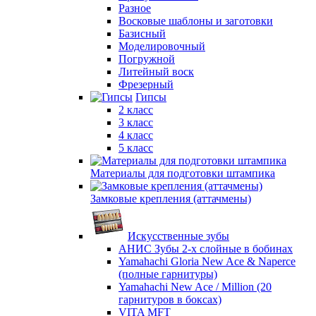
Разное
Восковые шаблоны и заготовки
Базисный
Моделировочный
Погружной
Литейный воск
Фрезерный
Гипсы
2 класс
3 класс
4 класс
5 класс
Материалы для подготовки штампика
Замковые крепления (аттачмены)
Искусственные зубы
АНИС Зубы 2-х слойные в бобинах
Yamahachi Gloria New Ace & Naperce
(полные гарнитуры)
Yamahachi New Ace / Million (20
гарнитуров в боксах)
VITA MFT