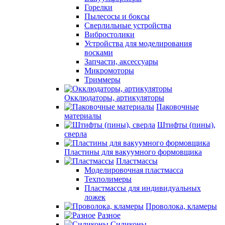
Горелки
Пылесосы и боксы
Сверлильные устройства
Вибростолики
Устройства для моделирования
восками
Запчасти, аксессуары
Микромоторы
Триммеры
Окклюдаторы, артикуляторы
Паковочные
материалы
Штифты (пины),
сверла
Пластины для вакуумного формовщика
Пластмассы
Моделировочная пластмасса
Техполимеры
Пластмассы для индивидуальных
ложек
Проволока, кламеры
Разное
Силиконы