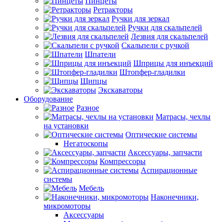
Пинцеты
Ретракторы
Ручки для зеркал
Ручки для скальпелей
Лезвия для скальпелей
Скальпели с ручкой
Шпатели
Шприцы для инъекций
Штопфер-гладилки
Щипцы
Экскаваторы
Оборудование
Разное
Матрасы, чехлы
на установки
Оптические системы
Негатоскопы
Аксессуары, запчасти
Компрессоры
Аспирационные
системы
Мебель
Наконечники,
микромоторы
Аксессуары