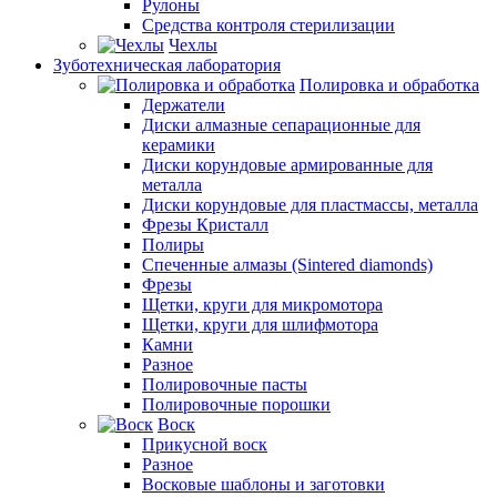
Рулоны
Средства контроля стерилизации
Чехлы
Зуботехническая лаборатория
Полировка и обработка
Держатели
Диски алмазные сепарационные для
керамики
Диски корундовые армированные для
металла
Диски корундовые для пластмассы, металла
Фрезы Кристалл
Полиры
Спеченные алмазы (Sintered diamonds)
Фрезы
Щетки, круги для микромотора
Щетки, круги для шлифмотора
Камни
Разное
Полировочные пасты
Полировочные порошки
Воск
Прикусной воск
Разное
Восковые шаблоны и заготовки