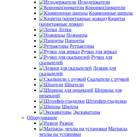
Иглодержатели
Коронкосниматели
Крампонные щипцы
Кюреты
(кюретажные ложки)
Лотки
Ножницы
Пинцеты
Ретракторы
Ручки для зеркал
Ручки для
скальпелей
Лезвия для
скальпелей
Скальпели с ручкой
Шпатели
Шприцы для
инъекций
Штопфер-гладилки
Щипцы
Экскаваторы
Оборудование
Разное
Матрасы,
чехлы на установки