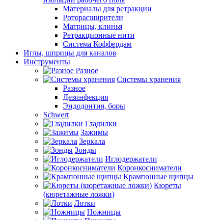
Материалы для ретракции
Роторасширители
Матрицы, клинья
Ретракционные нити
Система Коффердам
Иглы, шприцы для каналов
Инструменты
Разное
Системы хранения
Разное
Дезинфекция
Эндодонтия, боры
Schwert
Гладилки
Зажимы
Зеркала
Зонды
Иглодержатели
Коронкосниматели
Крампонные щипцы
Кюреты
(кюретажные ложки)
Лотки
Ножницы