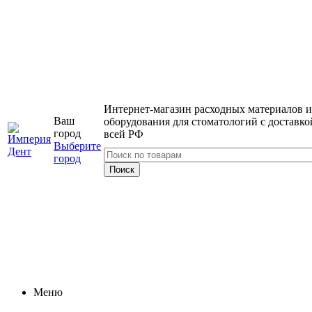
Интернет-магазин расходных материалов и
Ваш
оборудования для стоматологий с доставко
город
всей РФ
Выберите
город
Меню