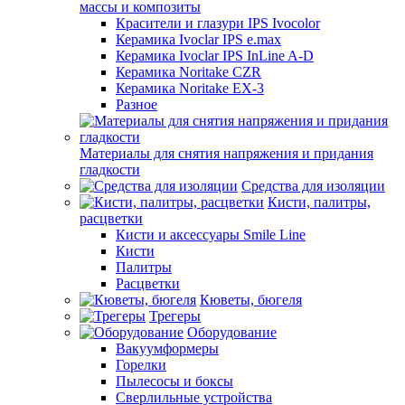
массы и композиты
Красители и глазури IPS Ivocolor
Керамика Ivoclar IPS e.max
Керамика Ivoclar IPS InLine A-D
Керамика Noritake CZR
Керамика Noritake EX-3
Разное
Материалы для снятия напряжения и придания
гладкости
Средства для изоляции
Кисти, палитры,
расцветки
Кисти и аксессуары Smile Line
Кисти
Палитры
Расцветки
Кюветы, бюгеля
Трегеры
Оборудование
Вакуумформеры
Горелки
Пылесосы и боксы
Сверлильные устройства