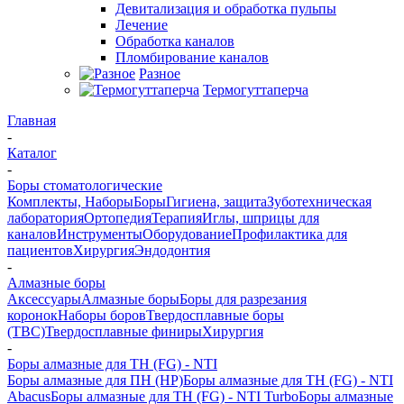
Девитализация и обработка пульпы
Лечение
Обработка каналов
Пломбирование каналов
Разное
Термогуттаперча
Главная
-
Каталог
-
Боры стоматологические
Комплекты, Наборы
Боры
Гигиена, защита
Зуботехническая
лаборатория
Ортопедия
Терапия
Иглы, шприцы для
каналов
Инструменты
Оборудование
Профилактика для
пациентов
Хирургия
Эндодонтия
-
Алмазные боры
Аксессуары
Алмазные боры
Боры для разрезания
коронок
Наборы боров
Твердосплавные боры
(ТВС)
Твердосплавные финиры
Хирургия
-
Боры алмазные для ТН (FG) - NTI
Боры алмазные для ПН (HP)
Боры алмазные для ТН (FG) - NTI
Abacus
Боры алмазные для ТН (FG) - NTI Turbo
Боры алмазные