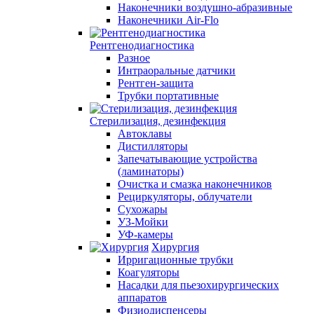
Наконечники воздушно-абразивные
Наконечники Air-Flo
Рентгенодиагностика
Разное
Интраоральные датчики
Рентген-защита
Трубки портативные
Стерилизация, дезинфекция
Автоклавы
Дистилляторы
Запечатывающие устройства
(ламинаторы)
Очистка и смазка наконечников
Рециркуляторы, облучатели
Сухожары
УЗ-Мойки
УФ-камеры
Хирургия
Ирригационные трубки
Коагуляторы
Насадки для пьезохирургических
аппаратов
Физиодиспенсеры