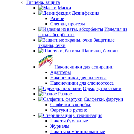
Гигиена, защита
Маски
Дезинфекция
Разное
Слепки, протезы
Изделия из
ваты, абсорбенты
Защитные
экраны, очки
Шапочки, бахилы
Наконечники для аспирации
Адаптеры
Наконечники для пылесоса
Наконечники для слюноотсоса
Одежда, простыни
Разное
Салфетки, фартуки
Салфетки в коробке
Фартуки в рулоне
Стерилизация
Пакеты бумажные
Журналы
Пакеты комбинированные