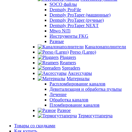
SOCO файлы
Dentsply ProFile
Dentsply ProTaper (машинные)
Dentsply ProTaper (ручные)
Dentsply ProTaper NEXT
Mtwo NiTi
Инструменты FKG
Разные
Каналонаполнители
Peeso (Largo)
Pluggers
Reamers
Spreaders
Аксессуары
Материалы
Распломбирование каналов
Девитализация и обработка пульпы
Лечение
Обработка каналов
Пломбирование каналов
Разное
Термогуттаперча
Товары со скидками
Как купить