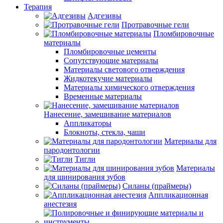
Терапия
Адгезивы
Протравочные гели
Пломбировочные
материалы
Пломбировочные цементы
Сопутствующие материалы
Материалы светового отверждения
Жидкотекучие материалы
Материалы химического отверждения
Временные материалы
Нанесение, замешивание материалов
Аппликаторы
Блокноты, стекла, чаши
Материалы для
пародонтологии
Тигли
Материалы
для шинирования зубов
Силаны (праймеры)
Аппликационная
анестезия