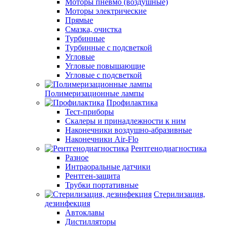
Моторы пневмо (воздушные)
Моторы электрические
Прямые
Смазка, очистка
Турбинные
Турбинные с подсветкой
Угловые
Угловые повышающие
Угловые с подсветкой
Полимеризационные лампы
Профилактика
Тест-приборы
Скалеры и принадлежности к ним
Наконечники воздушно-абразивные
Наконечники Air-Flo
Рентгенодиагностика
Разное
Интраоральные датчики
Рентген-защита
Трубки портативные
Стерилизация,
дезинфекция
Автоклавы
Дистилляторы