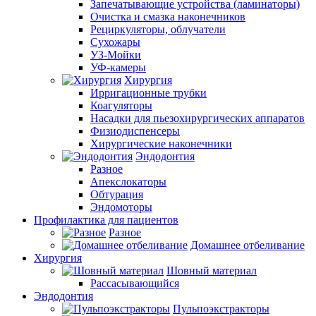
Запечатывающие устройства (ламинаторы)
Очистка и смазка наконечников
Рециркуляторы, облучатели
Сухожары
УЗ-Мойки
УФ-камеры
Хирургия
Ирригационные трубки
Коагуляторы
Насадки для пьезохирургических аппаратов
Физиодиспенсеры
Хирургические наконечники
Эндодонтия
Разное
Апекслокаторы
Обтурация
Эндомоторы
Профилактика для пациентов
Разное
Домашнее отбеливание
Хирургия
Шовный материал
Рассасывающийся
Эндодонтия
Пульпоэкстракторы