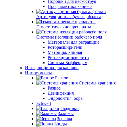
Порошки для пескоструя
Профилактика кариеса
Артикуляционная бумага, фольга
Гемостатические препараты
Системы изоляции рабочего поля
Материалы для ретракции
Роторасширители
Матрицы, клинья
Ретракционные нити
Система Коффердам
Иглы, шприцы для каналов
Инструменты
Разное
Системы хранения
Разное
Дезинфекция
Эндодонтия, боры
Schwert
Гладилки
Зажимы
Зеркала
Зонды