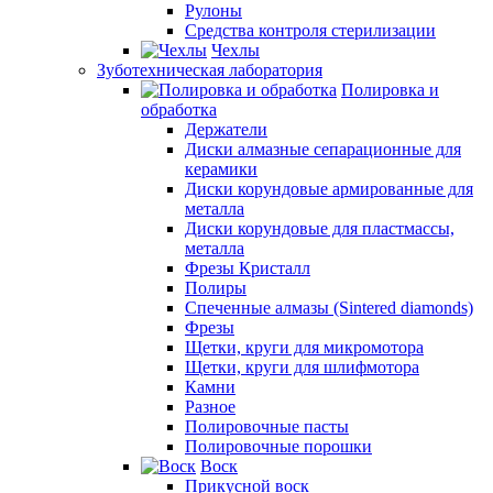
Рулоны
Средства контроля стерилизации
Чехлы
Зуботехническая лаборатория
Полировка и
обработка
Держатели
Диски алмазные сепарационные для
керамики
Диски корундовые армированные для
металла
Диски корундовые для пластмассы,
металла
Фрезы Кристалл
Полиры
Спеченные алмазы (Sintered diamonds)
Фрезы
Щетки, круги для микромотора
Щетки, круги для шлифмотора
Камни
Разное
Полировочные пасты
Полировочные порошки
Воск
Прикусной воск