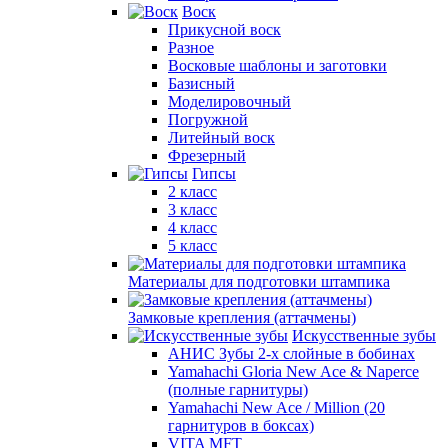
Воск
Прикусной воск
Разное
Восковые шаблоны и заготовки
Базисный
Моделировочный
Погружной
Литейный воск
Фрезерный
Гипсы
2 класс
3 класс
4 класс
5 класс
Материалы для подготовки штампика
Замковые крепления (аттачмены)
Искусственные зубы
АНИС Зубы 2-х слойные в бобинах
Yamahachi Gloria New Ace & Naperce
(полные гарнитуры)
Yamahachi New Ace / Million (20
гарнитуров в боксах)
VITA MFT