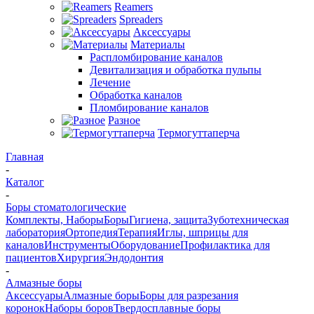
Reamers
Spreaders
Аксессуары
Материалы
Распломбирование каналов
Девитализация и обработка пульпы
Лечение
Обработка каналов
Пломбирование каналов
Разное
Термогуттаперча
Главная
-
Каталог
-
Боры стоматологические
Комплекты, Наборы
Боры
Гигиена, защита
Зуботехническая
лаборатория
Ортопедия
Терапия
Иглы, шприцы для
каналов
Инструменты
Оборудование
Профилактика для
пациентов
Хирургия
Эндодонтия
-
Алмазные боры
Аксессуары
Алмазные боры
Боры для разрезания
коронок
Наборы боров
Твердосплавные боры