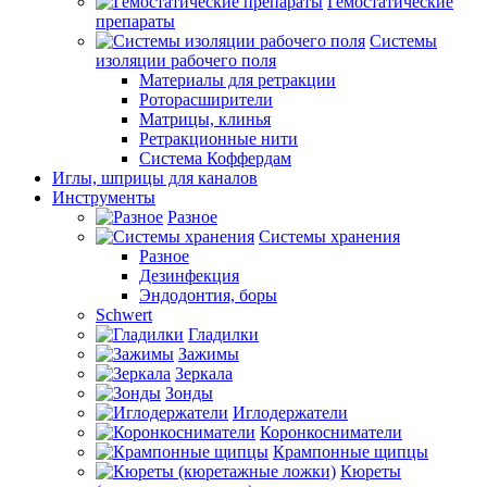
Гемостатические
препараты
Системы
изоляции рабочего поля
Материалы для ретракции
Роторасширители
Матрицы, клинья
Ретракционные нити
Система Коффердам
Иглы, шприцы для каналов
Инструменты
Разное
Системы хранения
Разное
Дезинфекция
Эндодонтия, боры
Schwert
Гладилки
Зажимы
Зеркала
Зонды
Иглодержатели
Коронкосниматели
Крампонные щипцы
Кюреты