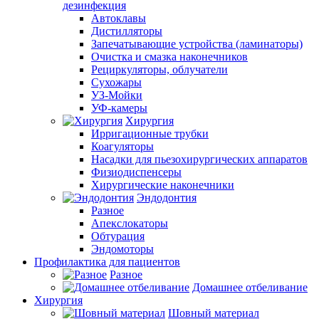
дезинфекция
Автоклавы
Дистилляторы
Запечатывающие устройства (ламинаторы)
Очистка и смазка наконечников
Рециркуляторы, облучатели
Сухожары
УЗ-Мойки
УФ-камеры
Хирургия
Ирригационные трубки
Коагуляторы
Насадки для пьезохирургических аппаратов
Физиодиспенсеры
Хирургические наконечники
Эндодонтия
Разное
Апекслокаторы
Обтурация
Эндомоторы
Профилактика для пациентов
Разное
Домашнее отбеливание
Хирургия
Шовный материал