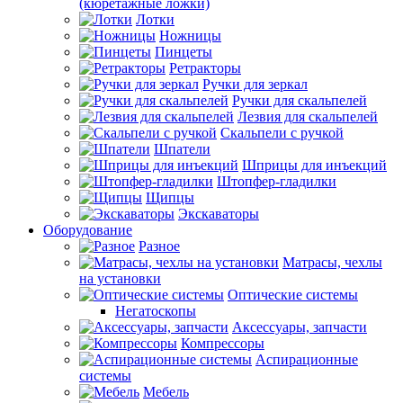
(кюретажные ложки)
Лотки
Ножницы
Пинцеты
Ретракторы
Ручки для зеркал
Ручки для скальпелей
Лезвия для скальпелей
Скальпели с ручкой
Шпатели
Шприцы для инъекций
Штопфер-гладилки
Щипцы
Экскаваторы
Оборудование
Разное
Матрасы, чехлы
на установки
Оптические системы
Негатоскопы
Аксессуары, запчасти
Компрессоры
Аспирационные
системы
Мебель