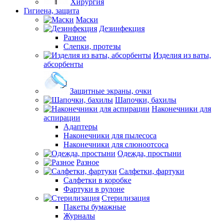
Хирургия
Гигиена, защита
Маски
Дезинфекция
Разное
Слепки, протезы
Изделия из ваты,
абсорбенты
Защитные экраны, очки
Шапочки, бахилы
Наконечники для
аспирации
Адаптеры
Наконечники для пылесоса
Наконечники для слюноотсоса
Одежда, простыни
Разное
Салфетки, фартуки
Салфетки в коробке
Фартуки в рулоне
Стерилизация
Пакеты бумажные
Журналы