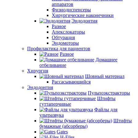
аппаратов
Физиодиспенсеры
Хирургические наконечники
Эндодонтия
Разное
Апекслокаторы
Обтурация
Эндомоторы
Профилактика для пациентов
Разное
Домашнее
отбеливание
Хирургия
Шовный материал
Рассасывающийся
Эндодонтия
Пульпоэкстракторы
Штифты
гуттаперчивые
Файлы для
ультразвука
Штифты
бумажные (абсорберы)
Gates
H-Files