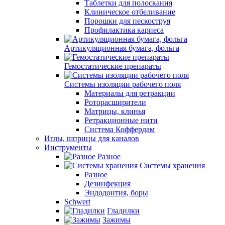
Таблетки для полоскания
Клиническое отбеливание
Порошки для пескоструя
Профилактика кариеса
Артикуляционная бумага, фольга
Гемостатические препараты
Системы изоляции рабочего поля
Материалы для ретракции
Роторасширители
Матрицы, клинья
Ретракционные нити
Система Коффердам
Иглы, шприцы для каналов
Инструменты
Разное
Системы хранения
Разное
Дезинфекция
Эндодонтия, боры
Schwert
Гладилки
Зажимы