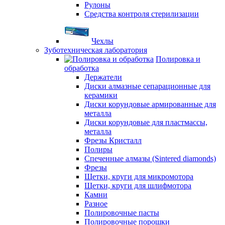
Рулоны
Средства контроля стерилизации
Чехлы
Зуботехническая лаборатория
Полировка и
обработка
Держатели
Диски алмазные сепарационные для
керамики
Диски корундовые армированные для
металла
Диски корундовые для пластмассы,
металла
Фрезы Кристалл
Полиры
Спеченные алмазы (Sintered diamonds)
Фрезы
Щетки, круги для микромотора
Щетки, круги для шлифмотора
Камни
Разное
Полировочные пасты
Полировочные порошки