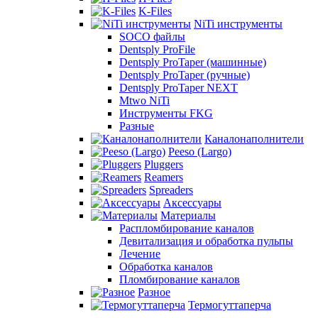
K-Files
NiTi инструменты
SOCO файлы
Dentsply ProFile
Dentsply ProTaper (машинные)
Dentsply ProTaper (ручные)
Dentsply ProTaper NEXT
Mtwo NiTi
Инструменты FKG
Разные
Каналонаполнители
Peeso (Largo)
Pluggers
Reamers
Spreaders
Аксессуары
Материалы
Распломбирование каналов
Девитализация и обработка пульпы
Лечение
Обработка каналов
Пломбирование каналов
Разное
Термогуттаперча