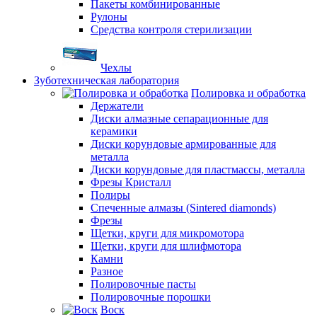
Пакеты комбинированные
Рулоны
Средства контроля стерилизации
Чехлы
Зуботехническая лаборатория
Полировка и обработка
Держатели
Диски алмазные сепарационные для
керамики
Диски корундовые армированные для
металла
Диски корундовые для пластмассы, металла
Фрезы Кристалл
Полиры
Спеченные алмазы (Sintered diamonds)
Фрезы
Щетки, круги для микромотора
Щетки, круги для шлифмотора
Камни
Разное
Полировочные пасты
Полировочные порошки
Воск