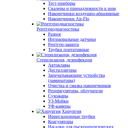
Тест-приборы
Скалеры и принадлежности к ним
Наконечники воздушно-абразивные
Наконечники Air-Flo
Рентгенодиагностика
Разное
Интраоральные датчики
Рентген-защита
Трубки портативные
Стерилизация, дезинфекция
Автоклавы
Дистилляторы
Запечатывающие устройства
(ламинаторы)
Очистка и смазка наконечников
Рециркуляторы, облучатели
Сухожары
УЗ-Мойки
УФ-камеры
Хирургия
Ирригационные трубки
Коагуляторы
Насадки для пьезохирургических