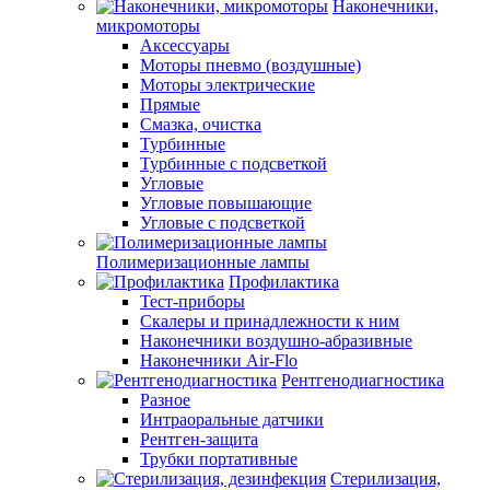
Наконечники,
микромоторы
Аксессуары
Моторы пневмо (воздушные)
Моторы электрические
Прямые
Смазка, очистка
Турбинные
Турбинные с подсветкой
Угловые
Угловые повышающие
Угловые с подсветкой
Полимеризационные лампы
Профилактика
Тест-приборы
Скалеры и принадлежности к ним
Наконечники воздушно-абразивные
Наконечники Air-Flo
Рентгенодиагностика
Разное
Интраоральные датчики
Рентген-защита
Трубки портативные
Стерилизация,