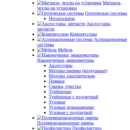
Матрасы,
чехлы на установки
Оптические системы
Негатоскопы
Аксессуары,
запчасти
Компрессоры
Аспирационные
системы
Мебель
Наконечники, микромоторы
Аксессуары
Моторы пневмо (воздушные)
Моторы электрические
Прямые
Смазка, очистка
Турбинные
Турбинные с подсветкой
Угловые
Угловые повышающие
Угловые с подсветкой
Полимеризационные лампы
Профилактика