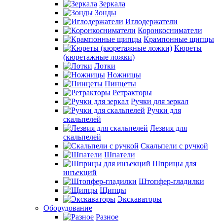
Зеркала
Зонды
Иглодержатели
Коронкосниматели
Крампонные щипцы
Кюреты
(кюретажные ложки)
Лотки
Ножницы
Пинцеты
Ретракторы
Ручки для зеркал
Ручки для
скальпелей
Лезвия для
скальпелей
Скальпели с ручкой
Шпатели
Шприцы для
инъекций
Штопфер-гладилки
Щипцы
Экскаваторы
Оборудование
Разное