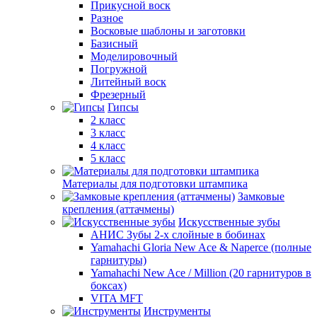
Прикусной воск
Разное
Восковые шаблоны и заготовки
Базисный
Моделировочный
Погружной
Литейный воск
Фрезерный
Гипсы
2 класс
3 класс
4 класс
5 класс
Материалы для подготовки штампика
Замковые
крепления (аттачмены)
Искусственные зубы
АНИС Зубы 2-х слойные в бобинах
Yamahachi Gloria New Ace & Naperce (полные
гарнитуры)
Yamahachi New Ace / Million (20 гарнитуров в
боксах)
VITA MFT
Инструменты