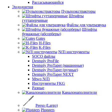
Рассасывающийся
Эндодонтия
Пульпоэкстракторы
Штифты
гуттаперчивые
Файлы для ультразвука
Штифты
бумажные (абсорберы)
Gates
H-Files
K-Files
NiTi инструменты
SOCO файлы
Dentsply ProFile
Dentsply ProTaper (машинные)
Dentsply ProTaper (ручные)
Dentsply ProTaper NEXT
Mtwo NiTi
Инструменты FKG
Разные
Каналонаполнители
Peeso (Largo)
Pluggers