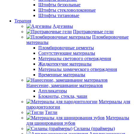
Штифты беззольные
Штифты стекловолоконные
Штифты титановые
Терапия
Адгезивы
Протравочные гели
Пломбировочные
материалы
Пломбировочные цементы
Сопутствующие материалы
Материалы светового отверждения
Жидкотекучие материалы
Материалы химического отверждения
Временные материалы
Нанесение, замешивание материалов
Аппликаторы
Блокноты, стекла, чаши
Материалы для
пародонтологии
Тигли
Материалы
для шинирования зубов
Силаны (праймеры)
Аппликационная