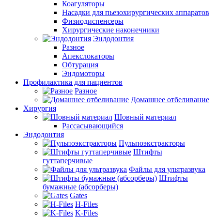
Коагуляторы
Насадки для пьезохирургических аппаратов
Физиодиспенсеры
Хирургические наконечники
Эндодонтия
Разное
Апекслокаторы
Обтурация
Эндомоторы
Профилактика для пациентов
Разное
Домашнее отбеливание
Хирургия
Шовный материал
Рассасывающийся
Эндодонтия
Пульпоэкстракторы
Штифты
гуттаперчивые
Файлы для ультразвука
Штифты
бумажные (абсорберы)
Gates
H-Files
K-Files