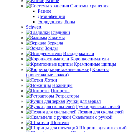
Разное
Системы хранения
Разное
Дезинфекция
Эндодонтия, боры
Schwert
Гладилки
Зажимы
Зеркала
Зонды
Иглодержатели
Коронкосниматели
Крампонные щипцы
Кюреты
(кюретажные ложки)
Лотки
Ножницы
Пинцеты
Ретракторы
Ручки для зеркал
Ручки для скальпелей
Лезвия для скальпелей
Скальпели с ручкой
Шпатели
Шприцы для инъекций