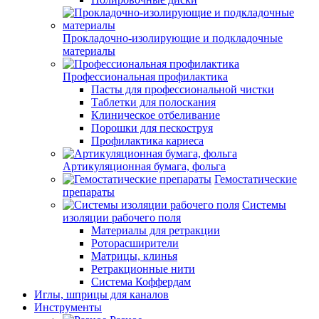
Прокладочно-изолирующие и подкладочные
материалы
Профессиональная профилактика
Пасты для профессиональной чистки
Таблетки для полоскания
Клиническое отбеливание
Порошки для пескоструя
Профилактика кариеса
Артикуляционная бумага, фольга
Гемостатические
препараты
Системы
изоляции рабочего поля
Материалы для ретракции
Роторасширители
Матрицы, клинья
Ретракционные нити
Система Коффердам
Иглы, шприцы для каналов
Инструменты