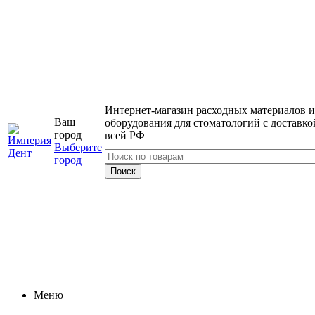
Интернет-магазин расходных материалов и
Ваш
оборудования для стоматологий с доставко
город
всей РФ
Выберите
город
Меню