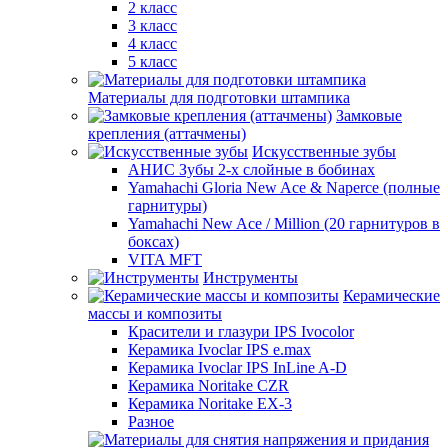
2 класс
3 класс
4 класс
5 класс
Материалы для подготовки штампика
Замковые
крепления (аттачмены)
Искусственные зубы
АНИС Зубы 2-х слойные в бобинах
Yamahachi Gloria New Ace & Naperce (полные
гарнитуры)
Yamahachi New Ace / Million (20 гарнитуров в
боксах)
VITA MFT
Инструменты
Керамические
массы и композиты
Красители и глазури IPS Ivocolor
Керамика Ivoclar IPS e.max
Керамика Ivoclar IPS InLine A-D
Керамика Noritake CZR
Керамика Noritake EX-3
Разное