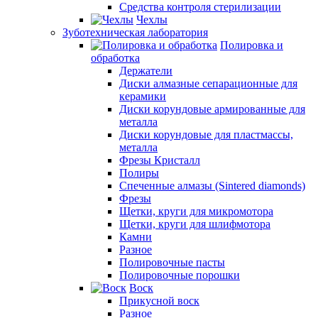
Средства контроля стерилизации
Чехлы
Зуботехническая лаборатория
Полировка и
обработка
Держатели
Диски алмазные сепарационные для
керамики
Диски корундовые армированные для
металла
Диски корундовые для пластмассы,
металла
Фрезы Кристалл
Полиры
Спеченные алмазы (Sintered diamonds)
Фрезы
Щетки, круги для микромотора
Щетки, круги для шлифмотора
Камни
Разное
Полировочные пасты
Полировочные порошки
Воск
Прикусной воск
Разное