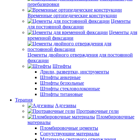
перебазировки
Временные ортопедические конструкции
Цементы
для постоянной фиксации
Цементы для
временной фиксации
Цементы двойного отверждения для постоянной
фиксации
Штифты
Дрили, развертки, инструменты
Штифты анкерные
Штифты беззольные
Штифты стекловолоконные
Штифты титановые
Терапия
Адгезивы
Протравочные гели
Пломбировочные
материалы
Пломбировочные цементы
Сопутствующие материалы
Материалы светового отверждения