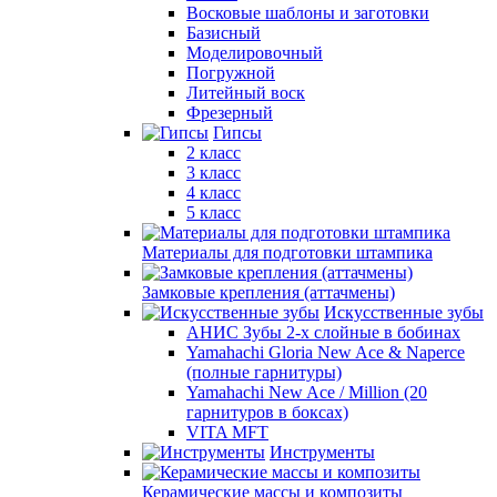
Восковые шаблоны и заготовки
Базисный
Моделировочный
Погружной
Литейный воск
Фрезерный
Гипсы
2 класс
3 класс
4 класс
5 класс
Материалы для подготовки штампика
Замковые крепления (аттачмены)
Искусственные зубы
АНИС Зубы 2-х слойные в бобинах
Yamahachi Gloria New Ace & Naperce
(полные гарнитуры)
Yamahachi New Ace / Million (20
гарнитуров в боксах)
VITA MFT
Инструменты
Керамические массы и композиты