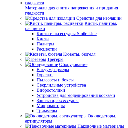
Материалы для снятия напряжения и придания
гладкости
Средства для изоляции
Кисти, палитры,
расцветки
Кисти и аксессуары Smile Line
Кисти
Палитры
Расцветки
Кюветы, бюгеля
Трегеры
Оборудование
Вакуумформеры
Горелки
Пылесосы и боксы
Сверлильные устройства
Вибростолики
Устройства для моделирования восками
Запчасти, аксессуары
Микромоторы
Триммеры
Окклюдаторы,
артикуляторы
Паковочные материалы