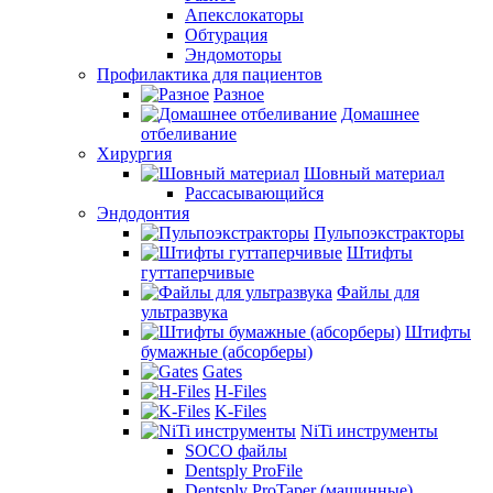
Апекслокаторы
Обтурация
Эндомоторы
Профилактика для пациентов
Разное
Домашнее
отбеливание
Хирургия
Шовный материал
Рассасывающийся
Эндодонтия
Пульпоэкстракторы
Штифты
гуттаперчивые
Файлы для
ультразвука
Штифты
бумажные (абсорберы)
Gates
H-Files
K-Files
NiTi инструменты
SOCO файлы
Dentsply ProFile
Dentsply ProTaper (машинные)