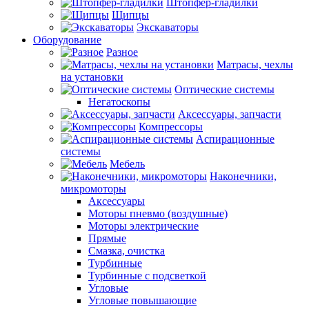
Штопфер-гладилки
Щипцы
Экскаваторы
Оборудование
Разное
Матрасы, чехлы
на установки
Оптические системы
Негатоскопы
Аксессуары, запчасти
Компрессоры
Аспирационные
системы
Мебель
Наконечники,
микромоторы
Аксессуары
Моторы пневмо (воздушные)
Моторы электрические
Прямые
Смазка, очистка
Турбинные
Турбинные с подсветкой
Угловые
Угловые повышающие