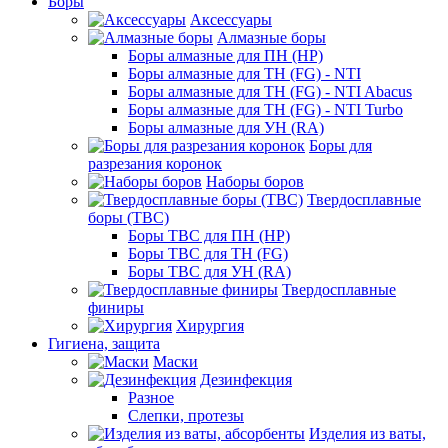
Боры
Аксессуары
Алмазные боры
Боры алмазные для ПН (HP)
Боры алмазные для ТН (FG) - NTI
Боры алмазные для ТН (FG) - NTI Abacus
Боры алмазные для ТН (FG) - NTI Turbo
Боры алмазные для УН (RA)
Боры для
разрезания коронок
Наборы боров
Твердосплавные
боры (ТВС)
Боры ТВС для ПН (HP)
Боры ТВС для ТН (FG)
Боры ТВС для УН (RA)
Твердосплавные
финиры
Хирургия
Гигиена, защита
Маски
Дезинфекция
Разное
Слепки, протезы
Изделия из ваты,