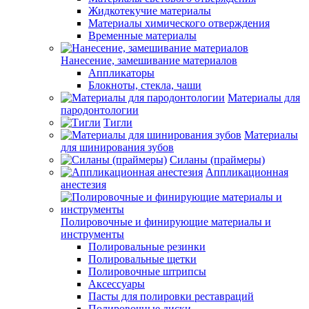
Жидкотекучие материалы
Материалы химического отверждения
Временные материалы
Нанесение, замешивание материалов
Аппликаторы
Блокноты, стекла, чаши
Материалы для
пародонтологии
Тигли
Материалы
для шинирования зубов
Силаны (праймеры)
Аппликационная
анестезия
Полировочные и финирующие материалы и
инструменты
Полировальные резинки
Полировальные щетки
Полировочные штрипсы
Аксессуары
Пасты для полировки реставраций
Полировочные диски