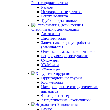
Рентгенодиагностика
Разное
Интраоральные датчики
Рентген-защита
Трубки портативные
Стерилизация, дезинфекция
Автоклавы
Дистилляторы
Запечатывающие устройства
(ламинаторы)
Очистка и смазка наконечников
Рециркуляторы, облучатели
Сухожары
УЗ-Мойки
УФ-камеры
Хирургия
Ирригационные трубки
Коагуляторы
Насадки для пьезохирургических
аппаратов
Физиодиспенсеры
Хирургические наконечники
Эндодонтия
Разное