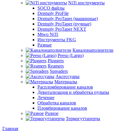
NiTi инструменты
SOCO файлы
Dentsply ProFile
Dentsply ProTaper (машинные)
Dentsply ProTaper (ручные)
Dentsply ProTaper NEXT
Mtwo NiTi
Инструменты FKG
Разные
Каналонаполнители
Peeso (Largo)
Pluggers
Reamers
Spreaders
Аксессуары
Материалы
Распломбирование каналов
Девитализация и обработка пульпы
Лечение
Обработка каналов
Пломбирование каналов
Разное
Термогуттаперча
Главная