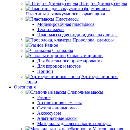
Штифты (пины), сверла
Пластины для вакуумного формовщика
Пластмассы
Моделировочная пластмасса
Техполимеры
Пластмассы для индивидуальных ложек
Проволока, кламеры
Разное
Силиконы
Сплавы и припои
Для бюгельного протезирования
Для коронок и мостов
Припои
Артикуляционные
спреи
Ортопедия
Слепочные массы
Разное
А-силиконовые массы
С-силиконовые массы
Аксессуары
Альгинатные массы
Материалы для регистрации прикуса
Материалы для