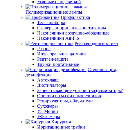
Угловые с подсветкой
Полимеризационные лампы
Профилактика
Тест-приборы
Скалеры и принадлежности к ним
Наконечники воздушно-абразивные
Наконечники Air-Flo
Рентгенодиагностика
Разное
Интраоральные датчики
Рентген-защита
Трубки портативные
Стерилизация,
дезинфекция
Автоклавы
Дистилляторы
Запечатывающие устройства (ламинаторы)
Очистка и смазка наконечников
Рециркуляторы, облучатели
Сухожары
УЗ-Мойки
УФ-камеры
Хирургия
Ирригационные трубки