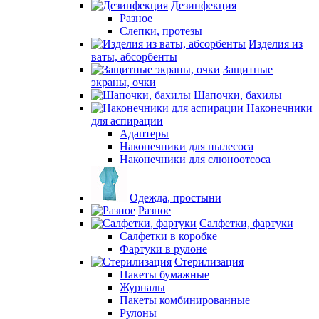
Дезинфекция
Разное
Слепки, протезы
Изделия из
ваты, абсорбенты
Защитные
экраны, очки
Шапочки, бахилы
Наконечники
для аспирации
Адаптеры
Наконечники для пылесоса
Наконечники для слюноотсоса
Одежда, простыни
Разное
Салфетки, фартуки
Салфетки в коробке
Фартуки в рулоне
Стерилизация
Пакеты бумажные
Журналы
Пакеты комбинированные
Рулоны