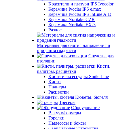
Красители и глазури IPS Ivocolor
Керамика Ivoclar IPS e.max
Керамика Ivoclar IPS InLine A-D
Керамика Noritake CZR
Керамика Noritake EX-3
Разное
Материалы для снятия напряжения и
придания гладкости
Средства для
изоляции
Кисти,
палитры, расцветки
Кисти и аксессуары Smile Line
Кисти
Палитры
Расцветки
Кюветы, бюгеля
Трегеры
Оборудование
Вакуумформеры
Горелки
Пылесосы и боксы
Сверлильные устройства