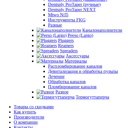
Dentsply ProTaper (ручные)
Dentsply ProTaper NEXT
Mtwo NiTi
Инструменты FKG
Разные
Каналонаполнители
Peeso (Largo)
Pluggers
Reamers
Spreaders
Аксессуары
Материалы
Распломбирование каналов
Девитализация и обработка пульпы
Лечение
Обработка каналов
Пломбирование каналов
Разное
Термогуттаперча
Товары со скидками
Как купить
Производители
О компании
Контакты