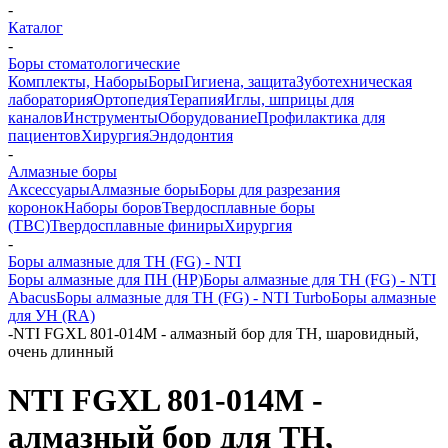
-
Каталог
-
Боры стоматологические
Комплекты, Наборы
Боры
Гигиена, защита
Зуботехническая
лаборатория
Ортопедия
Терапия
Иглы, шприцы для
каналов
Инструменты
Оборудование
Профилактика для
пациентов
Хирургия
Эндодонтия
-
Алмазные боры
Аксессуары
Алмазные боры
Боры для разрезания
коронок
Наборы боров
Твердосплавные боры
(ТВС)
Твердосплавные финиры
Хирургия
-
Боры алмазные для ТН (FG) - NTI
Боры алмазные для ПН (HP)
Боры алмазные для ТН (FG) - NTI
Abacus
Боры алмазные для ТН (FG) - NTI Turbo
Боры алмазные
для УН (RA)
-
NTI FGXL 801-014M - алмазный бор для ТН, шаровидный,
очень длинный
NTI FGXL 801-014M -
алмазный бор для ТН,