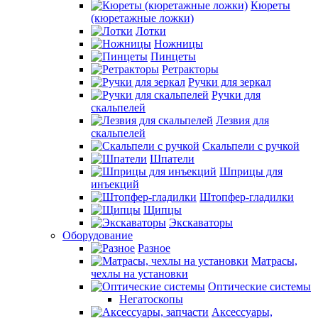
Кюреты
(кюретажные ложки)
Лотки
Ножницы
Пинцеты
Ретракторы
Ручки для зеркал
Ручки для
скальпелей
Лезвия для
скальпелей
Скальпели с ручкой
Шпатели
Шприцы для
инъекций
Штопфер-гладилки
Щипцы
Экскаваторы
Оборудование
Разное
Матрасы,
чехлы на установки
Оптические системы
Негатоскопы
Аксессуары,