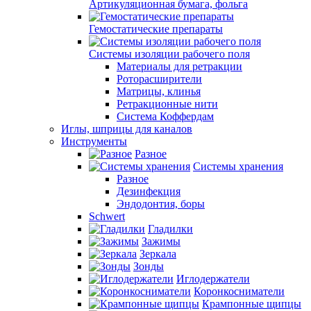
Артикуляционная бумага, фольга
Гемостатические препараты
Системы изоляции рабочего поля
Материалы для ретракции
Роторасширители
Матрицы, клинья
Ретракционные нити
Система Коффердам
Иглы, шприцы для каналов
Инструменты
Разное
Системы хранения
Разное
Дезинфекция
Эндодонтия, боры
Schwert
Гладилки
Зажимы
Зеркала
Зонды
Иглодержатели
Коронкосниматели
Крампонные щипцы