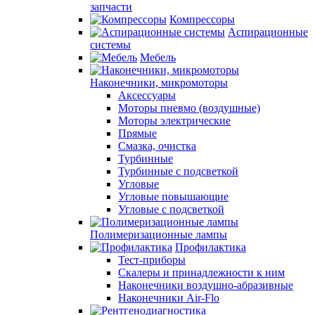
запчасти
Компрессоры
Аспирационные
системы
Мебель
Наконечники, микромоторы
Аксессуары
Моторы пневмо (воздушные)
Моторы электрические
Прямые
Смазка, очистка
Турбинные
Турбинные с подсветкой
Угловые
Угловые повышающие
Угловые с подсветкой
Полимеризационные лампы
Профилактика
Тест-приборы
Скалеры и принадлежности к ним
Наконечники воздушно-абразивные
Наконечники Air-Flo