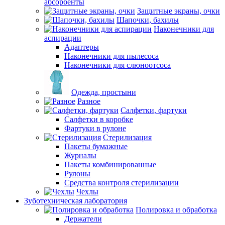
абсорбенты
Защитные экраны, очки
Шапочки, бахилы
Наконечники для
аспирации
Адаптеры
Наконечники для пылесоса
Наконечники для слюноотсоса
Одежда, простыни
Разное
Салфетки, фартуки
Салфетки в коробке
Фартуки в рулоне
Стерилизация
Пакеты бумажные
Журналы
Пакеты комбинированные
Рулоны
Средства контроля стерилизации
Чехлы
Зуботехническая лаборатория
Полировка и обработка
Держатели