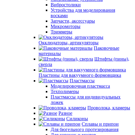
Вибростолики
Устройства для моделирования
восками
Запчасти, аксессуары
Микромоторы
Триммеры
Окклюдаторы, артикуляторы
Паковочные
материалы
Штифты (пины),
сверла
Пластины для вакуумного формовщика
Пластмассы
Моделировочная пластмасса
Техполимеры
Пластмассы для индивидуальных
ложек
Проволока, кламеры
Разное
Силиконы
Сплавы и припои
Для бюгельного протезирования
Для коронок и мостов