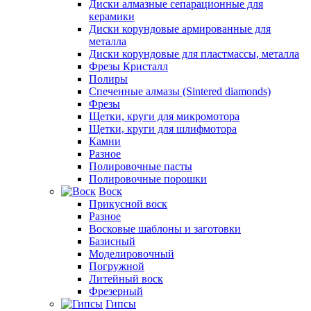
Диски алмазные сепарационные для
керамики
Диски корундовые армированные для
металла
Диски корундовые для пластмассы, металла
Фрезы Кристалл
Полиры
Спеченные алмазы (Sintered diamonds)
Фрезы
Щетки, круги для микромотора
Щетки, круги для шлифмотора
Камни
Разное
Полировочные пасты
Полировочные порошки
Воск
Прикусной воск
Разное
Восковые шаблоны и заготовки
Базисный
Моделировочный
Погружной
Литейный воск
Фрезерный
Гипсы