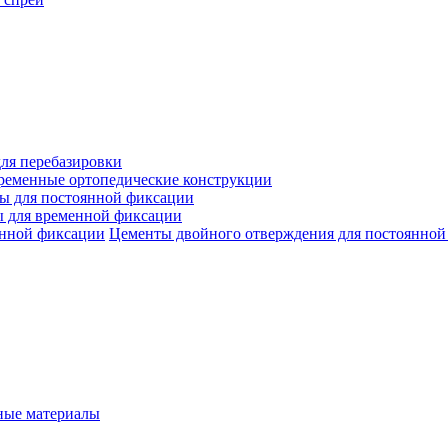
ля перебазировки
ременные ортопедические конструкции
ы для постоянной фиксации
 для временной фиксации
Цементы двойного отверждения для постоянной
ые материалы