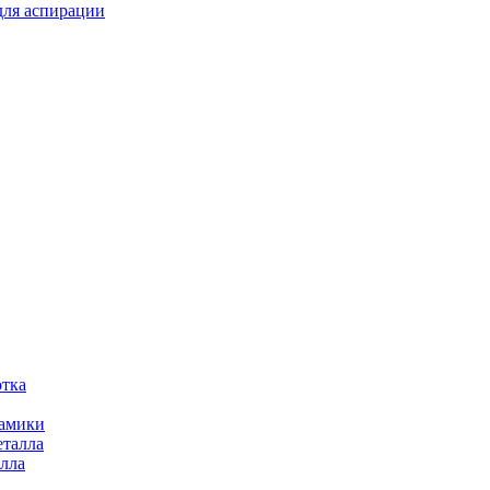
для аспирации
отка
рамики
еталла
алла