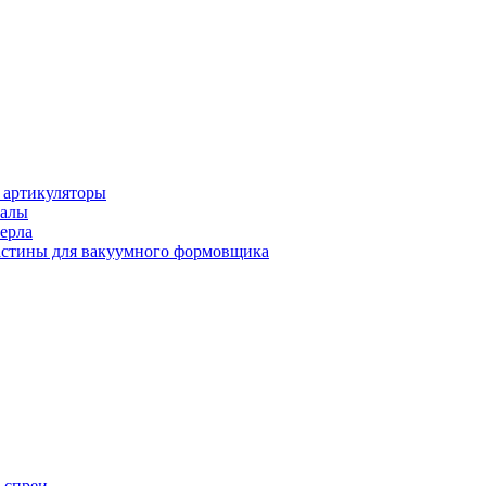
 артикуляторы
иалы
ерла
стины для вакуумного формовщика
 спреи