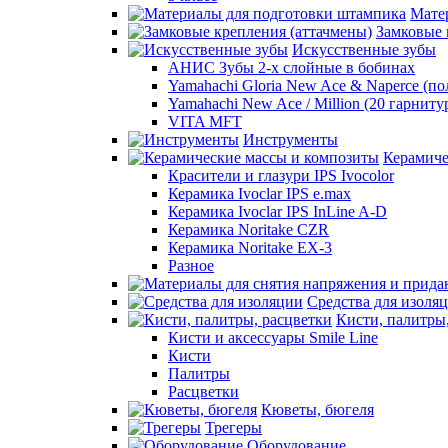
Мате
Замковые 
Искусственные зубы
АНИС Зубы 2-х слойные в бобинах
Yamahachi Gloria New Ace & Naperce (п
Yamahachi New Ace / Million (20 гарниту
VITA MFT
Инструменты
Керамиче
Красители и глазури IPS Ivocolor
Керамика Ivoclar IPS e.max
Керамика Ivoclar IPS InLine A-D
Керамика Noritake CZR
Керамика Noritake EX-3
Разное
Средства для изоля
Кисти, палитры
Кисти и аксессуары Smile Line
Кисти
Палитры
Расцветки
Кюветы, бюгеля
Трегеры
Оборудование