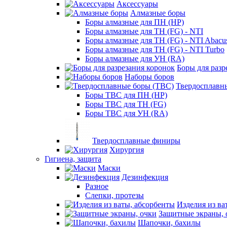
Аксессуары
Алмазные боры
Боры алмазные для ПН (HP)
Боры алмазные для ТН (FG) - NTI
Боры алмазные для ТН (FG) - NTI Abacu
Боры алмазные для ТН (FG) - NTI Turbo
Боры алмазные для УН (RA)
Боры для разр
Наборы боров
Твердосплавн
Боры ТВС для ПН (HP)
Боры ТВС для ТН (FG)
Боры ТВС для УН (RA)
Твердосплавные финиры
Хирургия
Гигиена, защита
Маски
Дезинфекция
Разное
Слепки, протезы
Изделия из ва
Защитные экраны, 
Шапочки, бахилы