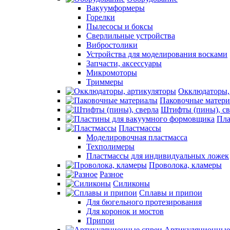
Вакуумформеры
Горелки
Пылесосы и боксы
Сверлильные устройства
Вибростолики
Устройства для моделирования восками
Запчасти, аксессуары
Микромоторы
Триммеры
Окклюдаторы,
Паковочные матер
Штифты (пины), св
Пла
Пластмассы
Моделировочная пластмасса
Техполимеры
Пластмассы для индивидуальных ложек
Проволока, кламеры
Разное
Силиконы
Сплавы и припои
Для бюгельного протезирования
Для коронок и мостов
Припои
Артикуляционные