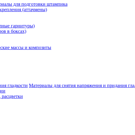
риалы для подготовки штампика
крепления (аттачмены)
олные гарнитуры)
ров в боксах)
ские массы и композиты
Материалы для снятия напряжения и придания гла
ции
, расцветки