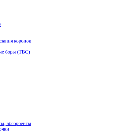
s
езания коронок
ые боры (ТВС)
ты, абсорбенты
очки