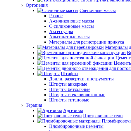
Ортопедия
Слепочные массы
Разное
А-силиконовые массы
С-силиконовые массы
Аксессуары
Альгинатные массы
Материалы для регистрации прикуса
Материалы д
В
Цемент
Цементы
Штифты
Дрили, развертки, инструменты
Штифты анкерные
Штифты беззольные
Штифты стекловолоконные
Штифты титановые
Терапия
Адгезивы
Протравочные гели
Пломбировочн
Пломбировочные цементы