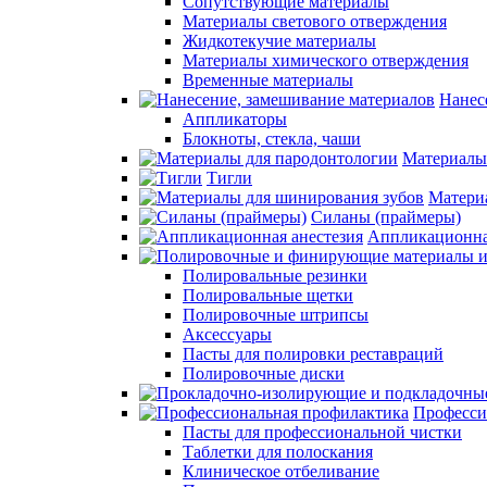
Сопутствующие материалы
Материалы светового отверждения
Жидкотекучие материалы
Материалы химического отверждения
Временные материалы
Нанес
Аппликаторы
Блокноты, стекла, чаши
Материалы
Тигли
Матери
Силаны (праймеры)
Аппликационна
Полировальные резинки
Полировальные щетки
Полировочные штрипсы
Аксессуары
Пасты для полировки реставраций
Полировочные диски
Професси
Пасты для профессиональной чистки
Таблетки для полоскания
Клиническое отбеливание