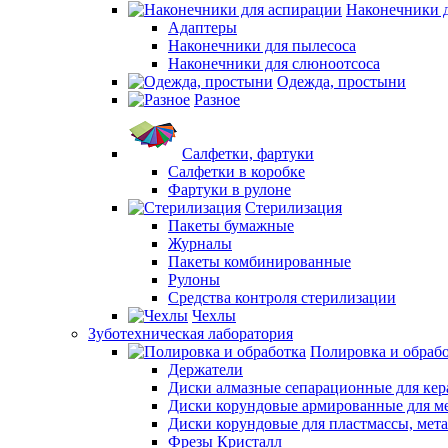
Наконечники 
Адаптеры
Наконечники для пылесоса
Наконечники для слюноотсоса
Одежда, простыни
Разное
Салфетки, фартуки
Салфетки в коробке
Фартуки в рулоне
Стерилизация
Пакеты бумажные
Журналы
Пакеты комбинированные
Рулоны
Средства контроля стерилизации
Чехлы
Зуботехническая лаборатория
Полировка и обраб
Держатели
Диски алмазные сепарационные для ке
Диски корундовые армированные для м
Диски корундовые для пластмассы, мет
Фрезы Кристалл