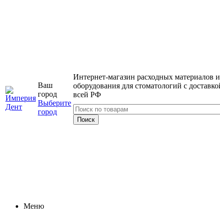
Интернет-магазин расходных материалов и
Ваш
оборудования для стоматологий с доставко
город
всей РФ
Выберите
город
Меню