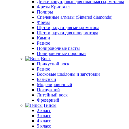
Диски корундовые для пластмассы, металла
Фрезы Кристалл
Полиры
Спеченные алмазы (Sintered diamonds)
Фрезы
Щетки, круги для микромотора
Щетки, круги для шлифмотора
Камни
Разное
Полировочные пасты
Полировочные порошки
Воск
Прикусной воск
Разное
Восковые шаблоны и заготовки
Базисный
Моделировочный
Погружной
Литейный воск
Фрезерный
Гипсы
2 класс
3 класс
4 класс
5 класс