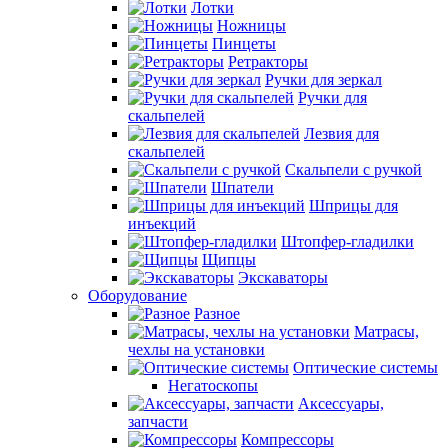
Лотки
Ножницы
Пинцеты
Ретракторы
Ручки для зеркал
Ручки для
скальпелей
Лезвия для
скальпелей
Скальпели с ручкой
Шпатели
Шприцы для
инъекций
Штопфер-гладилки
Щипцы
Экскаваторы
Оборудование
Разное
Матрасы,
чехлы на установки
Оптические системы
Негатоскопы
Аксессуары,
запчасти
Компрессоры