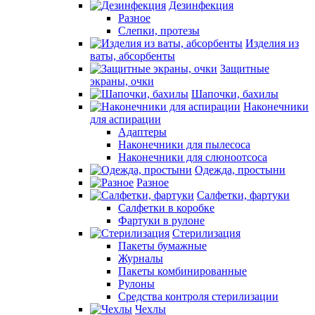
Дезинфекция
Разное
Слепки, протезы
Изделия из
ваты, абсорбенты
Защитные
экраны, очки
Шапочки, бахилы
Наконечники
для аспирации
Адаптеры
Наконечники для пылесоса
Наконечники для слюноотсоса
Одежда, простыни
Разное
Салфетки, фартуки
Салфетки в коробке
Фартуки в рулоне
Стерилизация
Пакеты бумажные
Журналы
Пакеты комбинированные
Рулоны
Средства контроля стерилизации
Чехлы