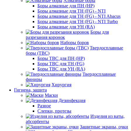
Алмазные боры
Боры алмазные для ПН (HP)
Боры алмазные для ТН (FG) - NTI
Боры алмазные для ТН (FG) - NTI Abacus
Боры алмазные для ТН (FG) - NTI Turbo
Боры алмазные для УН (RA)
Боры для
разрезания коронок
Наборы боров
Твердосплавные
боры (ТВС)
Боры ТВС для ПН (HP)
Боры ТВС для ТН (FG)
Боры ТВС для УН (RA)
Твердосплавные
финиры
Хирургия
Гигиена, защита
Маски
Дезинфекция
Разное
Слепки, протезы
Изделия из ваты,
абсорбенты
Защитные экраны, очки