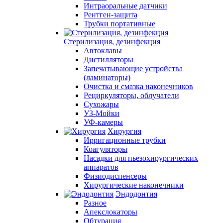
Интраоральные датчики
Рентген-защита
Трубки портативные
Стерилизация, дезинфекция
Автоклавы
Дистилляторы
Запечатывающие устройства
(ламинаторы)
Очистка и смазка наконечников
Рециркуляторы, облучатели
Сухожары
УЗ-Мойки
УФ-камеры
Хирургия
Ирригационные трубки
Коагуляторы
Насадки для пьезохирургических
аппаратов
Физиодиспенсеры
Хирургические наконечники
Эндодонтия
Разное
Апекслокаторы
Обтурация