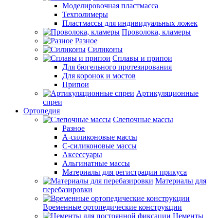
Моделировочная пластмасса
Техполимеры
Пластмассы для индивидуальных ложек
Проволока, кламеры
Разное
Силиконы
Сплавы и припои
Для бюгельного протезирования
Для коронок и мостов
Припои
Артикуляционные
спреи
Ортопедия
Слепочные массы
Разное
А-силиконовые массы
С-силиконовые массы
Аксессуары
Альгинатные массы
Материалы для регистрации прикуса
Материалы для
перебазировки
Временные ортопедические конструкции
Цементы