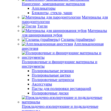
Нанесение, замешивание материалов
Аппликаторы
Блокноты, стекла, чаши
Материалы для
пародонтологии
Тигли
Материалы
для шинирования зубов
Силаны (праймеры)
Аппликационная
анестезия
Полировочные и финирующие материалы и
инструменты
Полировальные резинки
Полировальные щетки
Полировочные штрипсы
Аксессуары
Пасты для полировки реставраций
Полировочные диски
Прокладочно-изолирующие и подкладочные
материалы