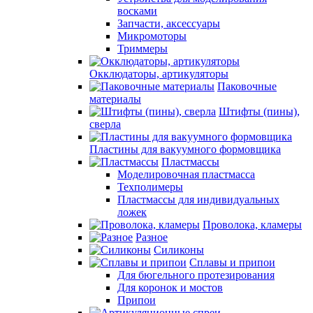
восками
Запчасти, аксессуары
Микромоторы
Триммеры
Окклюдаторы, артикуляторы
Паковочные
материалы
Штифты (пины),
сверла
Пластины для вакуумного формовщика
Пластмассы
Моделировочная пластмасса
Техполимеры
Пластмассы для индивидуальных
ложек
Проволока, кламеры
Разное
Силиконы
Сплавы и припои
Для бюгельного протезирования
Для коронок и мостов
Припои