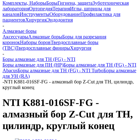
Комплекты, Наборы
Боры
Гигиена, защита
Зуботехническая
лаборатория
Ортопедия
Терапия
Иглы, шприцы для
каналов
Инструменты
Оборудование
Профилактика для
пациентов
Хирургия
Эндодонтия
-
Алмазные боры
Аксессуары
Алмазные боры
Боры для разрезания
коронок
Наборы боров
Твердосплавные боры
(ТВС)
Твердосплавные финиры
Хирургия
-
Боры алмазные для ТН (FG) - NTI
Боры алмазные для ПН (HP)
Боры алмазные для ТН (FG) - NTI
Abacus
Боры алмазные для ТН (FG) - NTI Turbo
Боры алмазные
для УН (RA)
-
NTI K881-016SF-FG - алмазный бор Z-Cut для ТН, цилиндр,
круглый конец
NTI K881-016SF-FG -
алмазный бор Z-Cut для ТН,
цилиндр, круглый конец