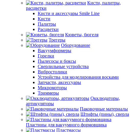
Кисти, палитры,
расцветки
Кисти и аксессуары Smile Line
Кисти
Палитры
Расцветки
Кюветы, бюгеля
Трегеры
Оборудование
Вакуумформеры
Горелки
Пылесосы и боксы
Сверлильные устройства
Вибростолики
Устройства для моделирования восками
Запчасти, аксессуары
Микромоторы
Триммеры
Окклюдаторы,
артикуляторы
Паковочные материалы
Штифты (пины), сверла
Пластины для вакуумного формовщика
Пластмассы