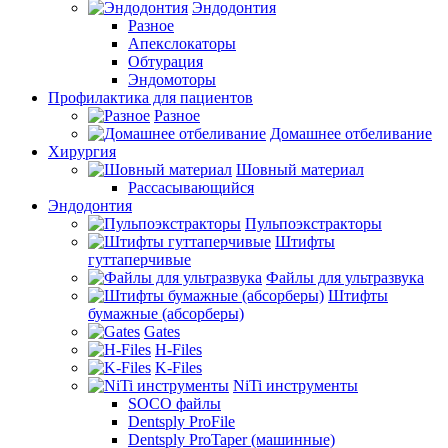
Эндодонтия
Разное
Апекслокаторы
Обтурация
Эндомоторы
Профилактика для пациентов
Разное
Домашнее отбеливание
Хирургия
Шовный материал
Рассасывающийся
Эндодонтия
Пульпоэкстракторы
Штифты
гуттаперчивые
Файлы для ультразвука
Штифты
бумажные (абсорберы)
Gates
H-Files
K-Files
NiTi инструменты
SOCO файлы
Dentsply ProFile
Dentsply ProTaper (машинные)