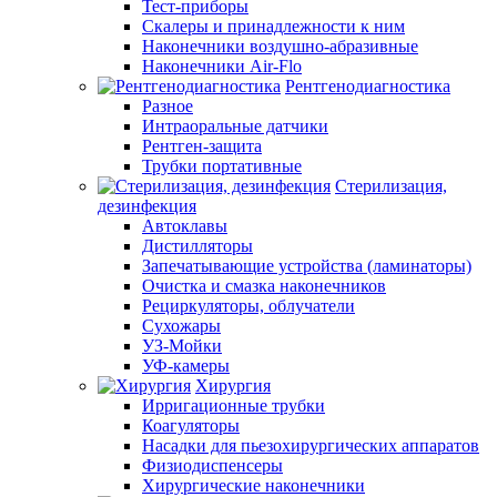
Тест-приборы
Скалеры и принадлежности к ним
Наконечники воздушно-абразивные
Наконечники Air-Flo
Рентгенодиагностика
Разное
Интраоральные датчики
Рентген-защита
Трубки портативные
Стерилизация,
дезинфекция
Автоклавы
Дистилляторы
Запечатывающие устройства (ламинаторы)
Очистка и смазка наконечников
Рециркуляторы, облучатели
Сухожары
УЗ-Мойки
УФ-камеры
Хирургия
Ирригационные трубки
Коагуляторы
Насадки для пьезохирургических аппаратов
Физиодиспенсеры
Хирургические наконечники