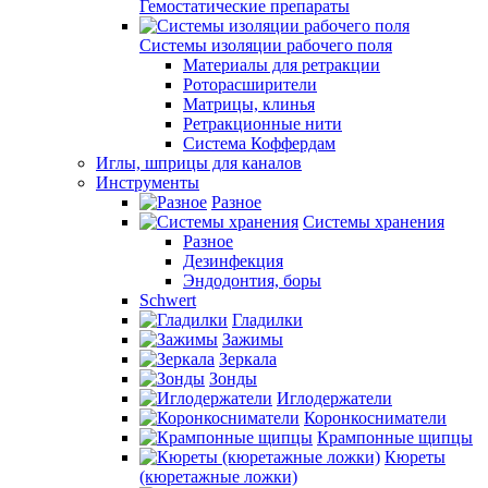
Гемостатические препараты
Системы изоляции рабочего поля
Материалы для ретракции
Роторасширители
Матрицы, клинья
Ретракционные нити
Система Коффердам
Иглы, шприцы для каналов
Инструменты
Разное
Системы хранения
Разное
Дезинфекция
Эндодонтия, боры
Schwert
Гладилки
Зажимы
Зеркала
Зонды
Иглодержатели
Коронкосниматели
Крампонные щипцы
Кюреты
(кюретажные ложки)