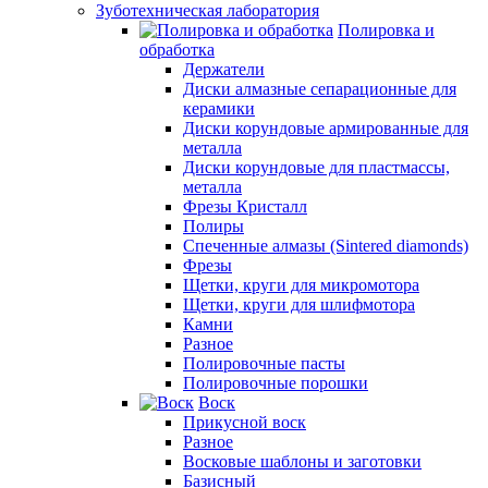
Зуботехническая лаборатория
Полировка и
обработка
Держатели
Диски алмазные сепарационные для
керамики
Диски корундовые армированные для
металла
Диски корундовые для пластмассы,
металла
Фрезы Кристалл
Полиры
Спеченные алмазы (Sintered diamonds)
Фрезы
Щетки, круги для микромотора
Щетки, круги для шлифмотора
Камни
Разное
Полировочные пасты
Полировочные порошки
Воск
Прикусной воск
Разное
Восковые шаблоны и заготовки
Базисный