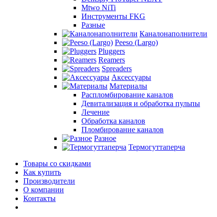
Mtwo NiTi
Инструменты FKG
Разные
Каналонаполнители
Peeso (Largo)
Pluggers
Reamers
Spreaders
Аксессуары
Материалы
Распломбирование каналов
Девитализация и обработка пульпы
Лечение
Обработка каналов
Пломбирование каналов
Разное
Термогуттаперча
Товары со скидками
Как купить
Производители
О компании
Контакты