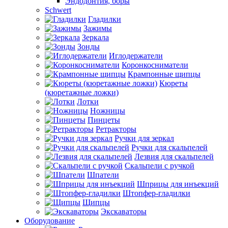
Эндодонтия, боры
Schwert
Гладилки
Зажимы
Зеркала
Зонды
Иглодержатели
Коронкосниматели
Крампонные щипцы
Кюреты
(кюретажные ложки)
Лотки
Ножницы
Пинцеты
Ретракторы
Ручки для зеркал
Ручки для скальпелей
Лезвия для скальпелей
Скальпели с ручкой
Шпатели
Шприцы для инъекций
Штопфер-гладилки
Щипцы
Экскаваторы
Оборудование