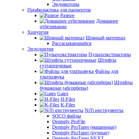
Эндомоторы
Профилактика для пациентов
Разное
Домашнее
отбеливание
Хирургия
Шовный материал
Рассасывающийся
Эндодонтия
Пульпоэкстракторы
Штифты
гуттаперчивые
Файлы для
ультразвука
Штифты
бумажные (абсорберы)
Gates
H-Files
K-Files
NiTi инструменты
SOCO файлы
Dentsply ProFile
Dentsply ProTaper (машинные)
Dentsply ProTaper (ручные)
Dentsply ProTaper NEXT