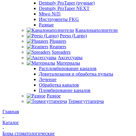
Dentsply ProTaper (ручные)
Dentsply ProTaper NEXT
Mtwo NiTi
Инструменты FKG
Разные
Каналонаполнители
Peeso (Largo)
Pluggers
Reamers
Spreaders
Аксессуары
Материалы
Распломбирование каналов
Девитализация и обработка пульпы
Лечение
Обработка каналов
Пломбирование каналов
Разное
Термогуттаперча
Главная
-
Каталог
-
Боры стоматологические