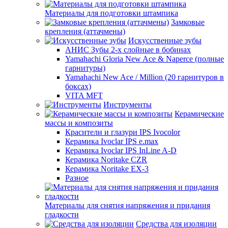
Материалы для подготовки штампика
Замковые
крепления (аттачмены)
Искусственные зубы
АНИС Зубы 2-х слойные в бобинах
Yamahachi Gloria New Ace & Naperce (полные
гарнитуры)
Yamahachi New Ace / Million (20 гарнитуров в
боксах)
VITA MFT
Инструменты
Керамические
массы и композиты
Красители и глазури IPS Ivocolor
Керамика Ivoclar IPS e.max
Керамика Ivoclar IPS InLine A-D
Керамика Noritake CZR
Керамика Noritake EX-3
Разное
Материалы для снятия напряжения и придания
гладкости
Средства для изоляции