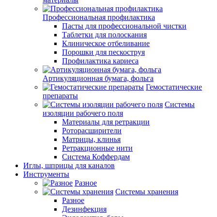
Профессиональная профилактика
Пасты для профессиональной чистки
Таблетки для полоскания
Клиническое отбеливание
Порошки для пескоструя
Профилактика кариеса
Артикуляционная бумага, фольга
Гемостатические
препараты
Системы
изоляции рабочего поля
Материалы для ретракции
Роторасширители
Матрицы, клинья
Ретракционные нити
Система Коффердам
Иглы, шприцы для каналов
Инструменты
Разное
Системы хранения
Разное
Дезинфекция