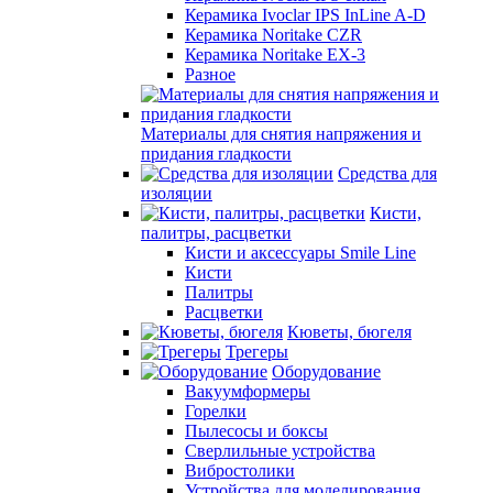
Керамика Ivoclar IPS InLine A-D
Керамика Noritake CZR
Керамика Noritake EX-3
Разное
Материалы для снятия напряжения и
придания гладкости
Средства для
изоляции
Кисти,
палитры, расцветки
Кисти и аксессуары Smile Line
Кисти
Палитры
Расцветки
Кюветы, бюгеля
Трегеры
Оборудование
Вакуумформеры
Горелки
Пылесосы и боксы
Сверлильные устройства
Вибростолики
Устройства для моделирования