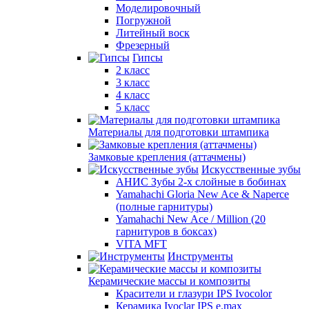
Моделировочный
Погружной
Литейный воск
Фрезерный
Гипсы
2 класс
3 класс
4 класс
5 класс
Материалы для подготовки штампика
Замковые крепления (аттачмены)
Искусственные зубы
АНИС Зубы 2-х слойные в бобинах
Yamahachi Gloria New Ace & Naperce
(полные гарнитуры)
Yamahachi New Ace / Million (20
гарнитуров в боксах)
VITA MFT
Инструменты
Керамические массы и композиты
Красители и глазури IPS Ivocolor
Керамика Ivoclar IPS e.max