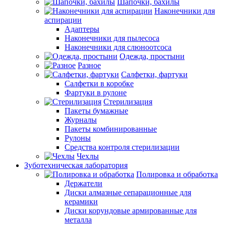
Шапочки, бахилы
Наконечники для
аспирации
Адаптеры
Наконечники для пылесоса
Наконечники для слюноотсоса
Одежда, простыни
Разное
Салфетки, фартуки
Салфетки в коробке
Фартуки в рулоне
Стерилизация
Пакеты бумажные
Журналы
Пакеты комбинированные
Рулоны
Средства контроля стерилизации
Чехлы
Зуботехническая лаборатория
Полировка и обработка
Держатели
Диски алмазные сепарационные для
керамики
Диски корундовые армированные для
металла