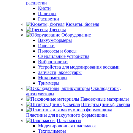
расцветки
Кисти
Палитры
Расцветки
Кюветы, бюгеля
Трегеры
Оборудование
Вакуумформеры
Горелки
Пылесосы и боксы
Сверлильные устройства
Вибростолики
Устройства для моделирования восками
Запчасти, аксессуары
Микромоторы
Триммеры
Окклюдаторы,
артикуляторы
Паковочные материалы
Штифты (пины), сверла
Пластины для вакуумного формовщика
Пластмассы
Моделировочная пластмасса
Техполимеры