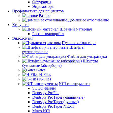
Обтурация
Эндомоторы
Профилактика для пациентов
Разное
Домашнее отбеливание
Хирургия
Шовный материал
Рассасывающийся
Эндодонтия
Пульпоэкстракторы
Штифты
гуттаперчивые
Файлы для ультразвука
Штифты
бумажные (абсорберы)
Gates
H-Files
K-Files
NiTi инструменты
SOCO файлы
Dentsply ProFile
Dentsply ProTaper (машинные)
Dentsply ProTaper (ручные)
Dentsply ProTaper NEXT
Mtwo NiTi