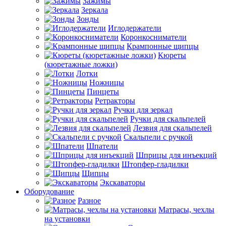
Зажимы
Зеркала
Зонды
Иглодержатели
Коронкосниматели
Крампонные щипцы
Кюреты
(кюретажные ложки)
Лотки
Ножницы
Пинцеты
Ретракторы
Ручки для зеркал
Ручки для скальпелей
Лезвия для скальпелей
Скальпели с ручкой
Шпатели
Шприцы для инъекций
Штопфер-гладилки
Щипцы
Экскаваторы
Оборудование
Разное
Матрасы, чехлы
на установки