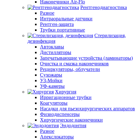
Наконечники Air-Flo
Рентгенодиагностика
Разное
Интраоральные датчики
Рентген-защита
Трубки портативные
Стерилизация,
дезинфекция
Автоклавы
Дистилляторы
Запечатывающие устройства (ламинаторы)
Очистка и смазка наконечников
Рециркуляторы, облучатели
Сухожары
УЗ-Мойки
УФ-камеры
Хирургия
Ирригационные трубки
Коагуляторы
Насадки для пьезохирургических аппаратов
Физиодиспенсеры
Хирургические наконечники
Эндодонтия
Разное
Апекслокаторы