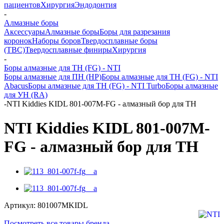
пациентов
Хирургия
Эндодонтия
-
Алмазные боры
Аксессуары
Алмазные боры
Боры для разрезания
коронок
Наборы боров
Твердосплавные боры
(ТВС)
Твердосплавные финиры
Хирургия
-
Боры алмазные для ТН (FG) - NTI
Боры алмазные для ПН (HP)
Боры алмазные для ТН (FG) - NTI
Abacus
Боры алмазные для ТН (FG) - NTI Turbo
Боры алмазные
для УН (RA)
-
NTI Kiddies KIDL 801-007M-FG - алмазный бор для ТН
NTI Kiddies KIDL 801-007M-
FG - алмазный бор для ТН
Артикул:
801007MKIDL
Посмотреть все товары бренда