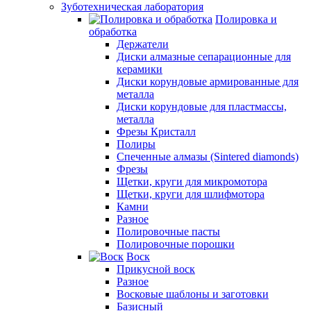
Зуботехническая лаборатория
Полировка и
обработка
Держатели
Диски алмазные сепарационные для
керамики
Диски корундовые армированные для
металла
Диски корундовые для пластмассы,
металла
Фрезы Кристалл
Полиры
Спеченные алмазы (Sintered diamonds)
Фрезы
Щетки, круги для микромотора
Щетки, круги для шлифмотора
Камни
Разное
Полировочные пасты
Полировочные порошки
Воск
Прикусной воск
Разное
Восковые шаблоны и заготовки
Базисный