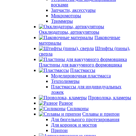
восками
Запчасти, аксессуары
Микромоторы
Триммеры
Окклюдаторы, артикуляторы
Паковочные
материалы
Штифты (пины),
сверла
Пластины для вакуумного формовщика
Пластмассы
Моделировочная пластмасса
Техполимеры
Пластмассы для индивидуальных
ложек
Проволока, кламеры
Разное
Силиконы
Сплавы и припои
Для бюгельного протезирования
Для коронок и мостов
Припои