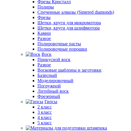
Фрезы Кристалл
Полиры
Спеченные алмазы (Sintered diamonds)
Фрезы
Щетки, круги для микромотора
Щетки, круги для шлифмотора
Камни
Разное
Полировочные пасты
Полировочные порошки
Воск
Прикусной воск
Разное
Восковые шаблоны и заготовки
Базисный
Моделировочный
Погружной
Литейный воск
Фрезерный
Гипсы
2 класс
3 класс
4 класс
5 класс