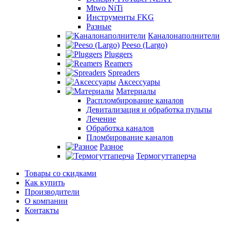
Mtwo NiTi
Инструменты FKG
Разные
Каналонаполнители
Peeso (Largo)
Pluggers
Reamers
Spreaders
Аксессуары
Материалы
Распломбирование каналов
Девитализация и обработка пульпы
Лечение
Обработка каналов
Пломбирование каналов
Разное
Термогуттаперча
Товары со скидками
Как купить
Производители
О компании
Контакты