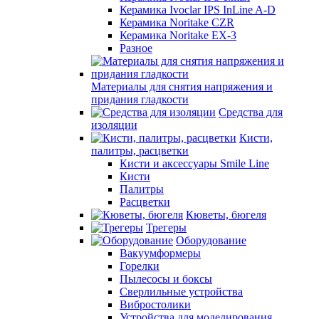
Керамика Ivoclar IPS InLine A-D
Керамика Noritake CZR
Керамика Noritake EX-3
Разное
Материалы для снятия напряжения и
придания гладкости
Средства для
изоляции
Кисти,
палитры, расцветки
Кисти и аксессуары Smile Line
Кисти
Палитры
Расцветки
Кюветы, бюгеля
Трегеры
Оборудование
Вакуумформеры
Горелки
Пылесосы и боксы
Сверлильные устройства
Вибростолики
Устройства для моделирования