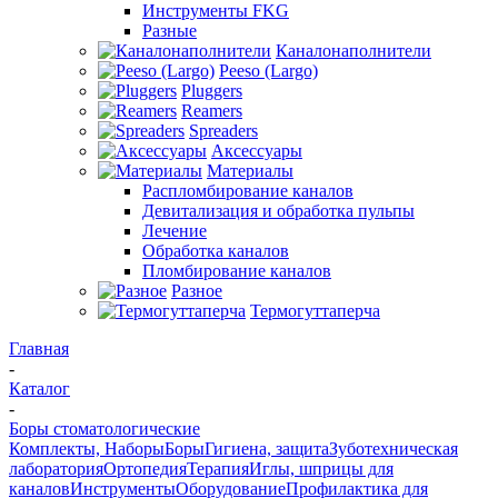
Инструменты FKG
Разные
Каналонаполнители
Peeso (Largo)
Pluggers
Reamers
Spreaders
Аксессуары
Материалы
Распломбирование каналов
Девитализация и обработка пульпы
Лечение
Обработка каналов
Пломбирование каналов
Разное
Термогуттаперча
Главная
-
Каталог
-
Боры стоматологические
Комплекты, Наборы
Боры
Гигиена, защита
Зуботехническая
лаборатория
Ортопедия
Терапия
Иглы, шприцы для
каналов
Инструменты
Оборудование
Профилактика для