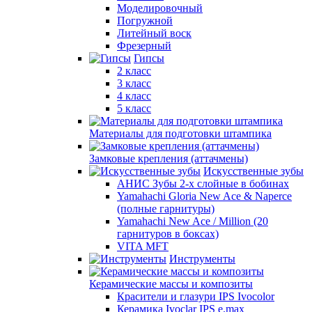
Моделировочный
Погружной
Литейный воск
Фрезерный
Гипсы
2 класс
3 класс
4 класс
5 класс
Материалы для подготовки штампика
Замковые крепления (аттачмены)
Искусственные зубы
АНИС Зубы 2-х слойные в бобинах
Yamahachi Gloria New Ace & Naperce
(полные гарнитуры)
Yamahachi New Ace / Million (20
гарнитуров в боксах)
VITA MFT
Инструменты
Керамические массы и композиты
Красители и глазури IPS Ivocolor
Керамика Ivoclar IPS e.max