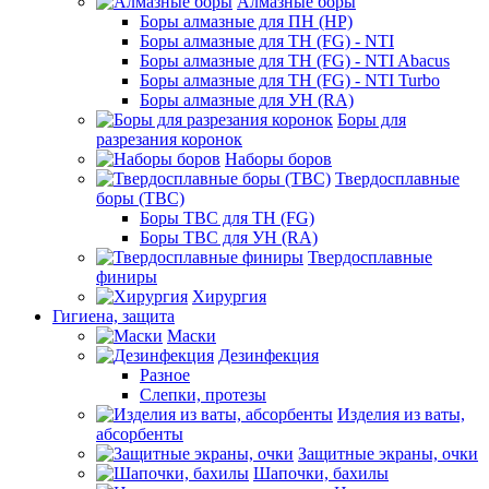
Алмазные боры
Боры алмазные для ПН (HP)
Боры алмазные для ТН (FG) - NTI
Боры алмазные для ТН (FG) - NTI Abacus
Боры алмазные для ТН (FG) - NTI Turbo
Боры алмазные для УН (RA)
Боры для
разрезания коронок
Наборы боров
Твердосплавные
боры (ТВС)
Боры ТВС для ТН (FG)
Боры ТВС для УН (RA)
Твердосплавные
финиры
Хирургия
Гигиена, защита
Маски
Дезинфекция
Разное
Слепки, протезы
Изделия из ваты,
абсорбенты
Защитные экраны, очки
Шапочки, бахилы