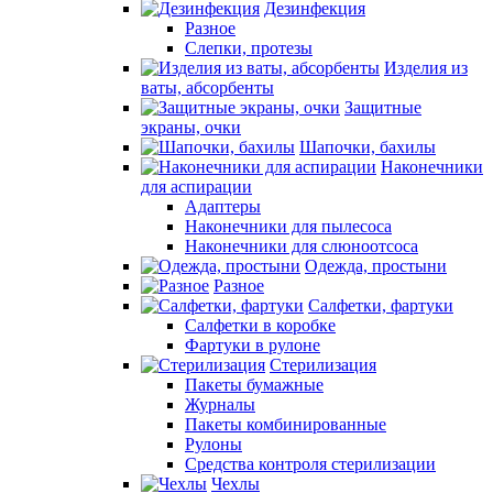
Дезинфекция
Разное
Слепки, протезы
Изделия из
ваты, абсорбенты
Защитные
экраны, очки
Шапочки, бахилы
Наконечники
для аспирации
Адаптеры
Наконечники для пылесоса
Наконечники для слюноотсоса
Одежда, простыни
Разное
Салфетки, фартуки
Салфетки в коробке
Фартуки в рулоне
Стерилизация
Пакеты бумажные
Журналы
Пакеты комбинированные
Рулоны
Средства контроля стерилизации
Чехлы