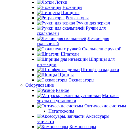
Лотки
Ножницы
Пинцеты
Ретракторы
Ручки для зеркал
Ручки для
скальпелей
Лезвия для
скальпелей
Скальпели с ручкой
Шпатели
Шприцы для
инъекций
Штопфер-гладилки
Щипцы
Экскаваторы
Оборудование
Разное
Матрасы,
чехлы на установки
Оптические системы
Негатоскопы
Аксессуары,
запчасти
Компрессоры