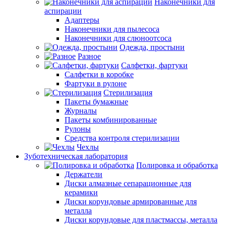
Наконечники для
аспирации
Адаптеры
Наконечники для пылесоса
Наконечники для слюноотсоса
Одежда, простыни
Разное
Салфетки, фартуки
Салфетки в коробке
Фартуки в рулоне
Стерилизация
Пакеты бумажные
Журналы
Пакеты комбинированные
Рулоны
Средства контроля стерилизации
Чехлы
Зуботехническая лаборатория
Полировка и обработка
Держатели
Диски алмазные сепарационные для
керамики
Диски корундовые армированные для
металла
Диски корундовые для пластмассы, металла