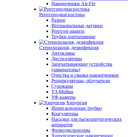
Наконечники Air-Flo
Рентгенодиагностика
Разное
Интраоральные датчики
Рентген-защита
Трубки портативные
Стерилизация, дезинфекция
Автоклавы
Дистилляторы
Запечатывающие устройства
(ламинаторы)
Очистка и смазка наконечников
Рециркуляторы, облучатели
Сухожары
УЗ-Мойки
УФ-камеры
Хирургия
Ирригационные трубки
Коагуляторы
Насадки для пьезохирургических
аппаратов
Физиодиспенсеры
Хирургические наконечники