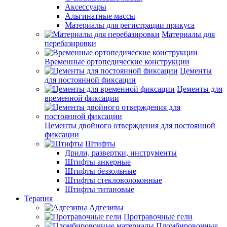
Аксессуары
Альгинатные массы
Материалы для регистрации прикуса
Материалы для
перебазировки
Временные ортопедические конструкции
Цементы
для постоянной фиксации
Цементы для
временной фиксации
Цементы двойного отверждения для постоянной
фиксации
Штифты
Дрили, развертки, инструменты
Штифты анкерные
Штифты беззольные
Штифты стекловолоконные
Штифты титановые
Терапия
Адгезивы
Протравочные гели
Пломбировочные