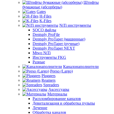
Штифты
бумажные (абсорберы)
Gates
H-Files
K-Files
NiTi инструменты
SOCO файлы
Dentsply ProFile
Dentsply ProTaper (машинные)
Dentsply ProTaper (ручные)
Dentsply ProTaper NEXT
Mtwo NiTi
Инструменты FKG
Разные
Каналонаполнители
Peeso (Largo)
Pluggers
Reamers
Spreaders
Аксессуары
Материалы
Распломбирование каналов
Девитализация и обработка пульпы
Лечение
Обработка каналов