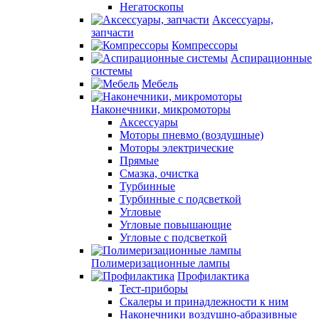
Негатоскопы
Аксессуары,
запчасти
Компрессоры
Аспирационные
системы
Мебель
Наконечники, микромоторы
Аксессуары
Моторы пневмо (воздушные)
Моторы электрические
Прямые
Смазка, очистка
Турбинные
Турбинные с подсветкой
Угловые
Угловые повышающие
Угловые с подсветкой
Полимеризационные лампы
Профилактика
Тест-приборы
Скалеры и принадлежности к ним
Наконечники воздушно-абразивные