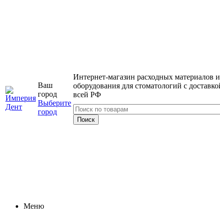
Интернет-магазин расходных материалов и
Ваш
оборудования для стоматологий с доставко
город
всей РФ
Выберите
город
Меню