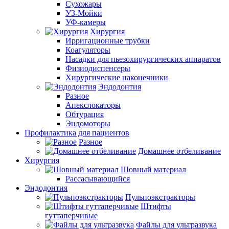
Сухожары
УЗ-Мойки
УФ-камеры
Хирургия
Ирригационные трубки
Коагуляторы
Насадки для пьезохирургических аппаратов
Физиодиспенсеры
Хирургические наконечники
Эндодонтия
Разное
Апекслокаторы
Обтурация
Эндомоторы
Профилактика для пациентов
Разное
Домашнее отбеливание
Хирургия
Шовный материал
Рассасывающийся
Эндодонтия
Пульпоэкстракторы
Штифты
гуттаперчивые
Файлы для ультразвука