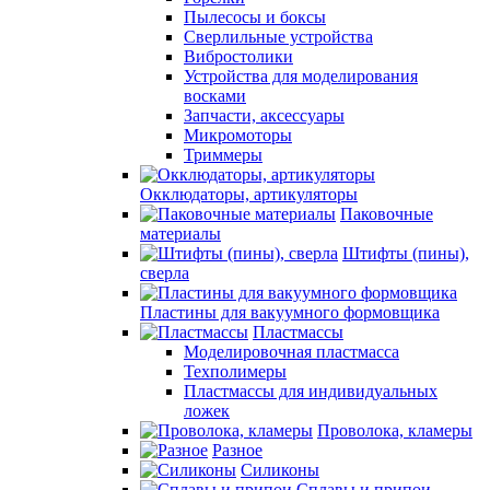
Пылесосы и боксы
Сверлильные устройства
Вибростолики
Устройства для моделирования
восками
Запчасти, аксессуары
Микромоторы
Триммеры
Окклюдаторы, артикуляторы
Паковочные
материалы
Штифты (пины),
сверла
Пластины для вакуумного формовщика
Пластмассы
Моделировочная пластмасса
Техполимеры
Пластмассы для индивидуальных
ложек
Проволока, кламеры
Разное
Силиконы
Сплавы и припои