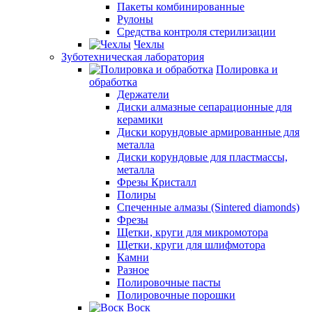
Пакеты комбинированные
Рулоны
Средства контроля стерилизации
Чехлы
Зуботехническая лаборатория
Полировка и
обработка
Держатели
Диски алмазные сепарационные для
керамики
Диски корундовые армированные для
металла
Диски корундовые для пластмассы,
металла
Фрезы Кристалл
Полиры
Спеченные алмазы (Sintered diamonds)
Фрезы
Щетки, круги для микромотора
Щетки, круги для шлифмотора
Камни
Разное
Полировочные пасты
Полировочные порошки
Воск