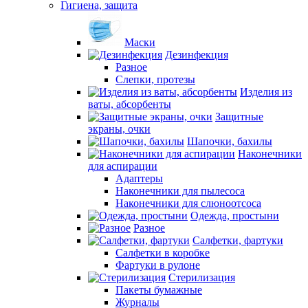
Гигиена, защита
Маски
Дезинфекция
Разное
Слепки, протезы
Изделия из
ваты, абсорбенты
Защитные
экраны, очки
Шапочки, бахилы
Наконечники
для аспирации
Адаптеры
Наконечники для пылесоса
Наконечники для слюноотсоса
Одежда, простыни
Разное
Салфетки, фартуки
Салфетки в коробке
Фартуки в рулоне
Стерилизация
Пакеты бумажные
Журналы