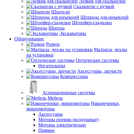
Лезвия для скальпелей
Скальпели с ручкой
Шпатели
Шприцы для инъекций
Штопфер-гладилки
Щипцы
Экскаваторы
Оборудование
Разное
Матрасы, чехлы
на установки
Оптические системы
Негатоскопы
Аксессуары, запчасти
Компрессоры
Аспирационные системы
Мебель
Наконечники,
микромоторы
Аксессуары
Моторы пневмо (воздушные)
Моторы электрические
Прямые