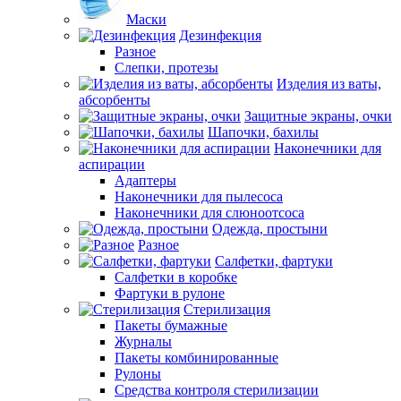
Маски
Дезинфекция
Разное
Слепки, протезы
Изделия из ваты,
абсорбенты
Защитные экраны, очки
Шапочки, бахилы
Наконечники для
аспирации
Адаптеры
Наконечники для пылесоса
Наконечники для слюноотсоса
Одежда, простыни
Разное
Салфетки, фартуки
Салфетки в коробке
Фартуки в рулоне
Стерилизация
Пакеты бумажные
Журналы
Пакеты комбинированные
Рулоны
Средства контроля стерилизации