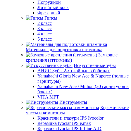
Погружной
Литейный воск
Фрезерный
Гипсы
2 класс
3 класс
4 класс
5 класс
Материалы для подготовки штампика
Замковые
крепления (аттачмены)
Искусственные зубы
АНИС Зубы 2-х слойные в бобинах
Yamahachi Gloria New Ace & Naperce (полные
гарнитуры)
Yamahachi New Ace / Million (20 гарнитуров в
боксах)
VITA MFT
Инструменты
Керамические
массы и композиты
Красители и глазури IPS Ivocolor
Керамика Ivoclar IPS e.max
Керамика Ivoclar IPS InLine A-D