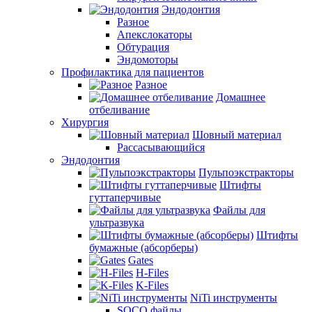
Эндодонтия
Разное
Апекслокаторы
Обтурация
Эндомоторы
Профилактика для пациентов
Разное
Домашнее
отбеливание
Хирургия
Шовный материал
Рассасывающийся
Эндодонтия
Пульпоэкстракторы
Штифты
гуттаперчивые
Файлы для
ультразвука
Штифты
бумажные (абсорберы)
Gates
H-Files
K-Files
NiTi инструменты
SOCO файлы