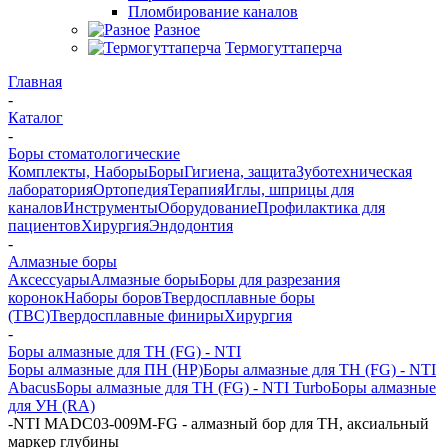
Пломбирование каналов
Разное
Термогуттаперча
Главная
-
Каталог
-
Боры стоматологические
Комплекты, Наборы
Боры
Гигиена, защита
Зуботехническая
лаборатория
Ортопедия
Терапия
Иглы, шприцы для
каналов
Инструменты
Оборудование
Профилактика для
пациентов
Хирургия
Эндодонтия
-
Алмазные боры
Аксессуары
Алмазные боры
Боры для разрезания
коронок
Наборы боров
Твердосплавные боры
(ТВС)
Твердосплавные финиры
Хирургия
-
Боры алмазные для ТН (FG) - NTI
Боры алмазные для ПН (HP)
Боры алмазные для ТН (FG) - NTI
Abacus
Боры алмазные для ТН (FG) - NTI Turbo
Боры алмазные
для УН (RA)
-
NTI MADC03-009M-FG - алмазный бор для ТН, аксиальный
маркер глубины