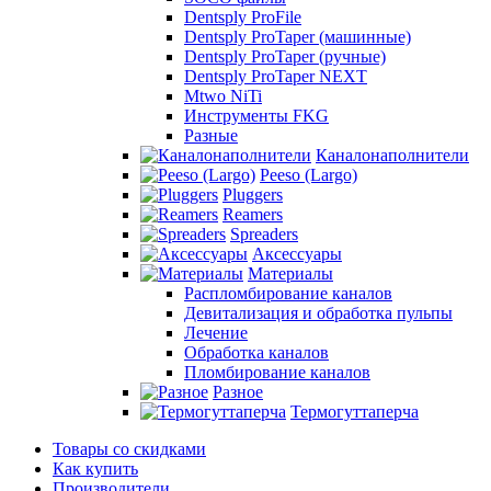
Dentsply ProFile
Dentsply ProTaper (машинные)
Dentsply ProTaper (ручные)
Dentsply ProTaper NEXT
Mtwo NiTi
Инструменты FKG
Разные
Каналонаполнители
Peeso (Largo)
Pluggers
Reamers
Spreaders
Аксессуары
Материалы
Распломбирование каналов
Девитализация и обработка пульпы
Лечение
Обработка каналов
Пломбирование каналов
Разное
Термогуттаперча
Товары со скидками
Как купить
Производители