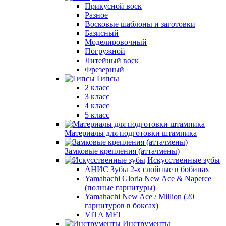
Прикусной воск
Разное
Восковые шаблоны и заготовки
Базисный
Моделировочный
Погружной
Литейный воск
Фрезерный
Гипсы
2 класс
3 класс
4 класс
5 класс
Материалы для подготовки штампика
Замковые крепления (аттачмены)
Искусственные зубы
АНИС Зубы 2-х слойные в бобинах
Yamahachi Gloria New Ace & Naperce
(полные гарнитуры)
Yamahachi New Ace / Million (20
гарнитуров в боксах)
VITA MFT
Инструменты