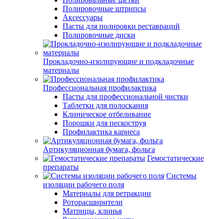
Полировочные штрипсы
Аксессуары
Пасты для полировки реставраций
Полировочные диски
Прокладочно-изолирующие и подкладочные
материалы
Профессиональная профилактика
Пасты для профессиональной чистки
Таблетки для полоскания
Клиническое отбеливание
Порошки для пескоструя
Профилактика кариеса
Артикуляционная бумага, фольга
Гемостатические
препараты
Системы
изоляции рабочего поля
Материалы для ретракции
Роторасширители
Матрицы, клинья