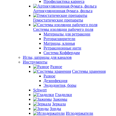
Профилактика кариеса
Артикуляционная бумага, фольга
Гемостатические препараты
Системы изоляции рабочего поля
Материалы для ретракции
Роторасширители
Матрицы, клинья
Ретракционные нити
Система Коффердам
Иглы, шприцы для каналов
Инструменты
Разное
Системы хранения
Разное
Дезинфекция
Эндодонтия, боры
Schwert
Гладилки
Зажимы
Зеркала
Зонды
Иглодержатели