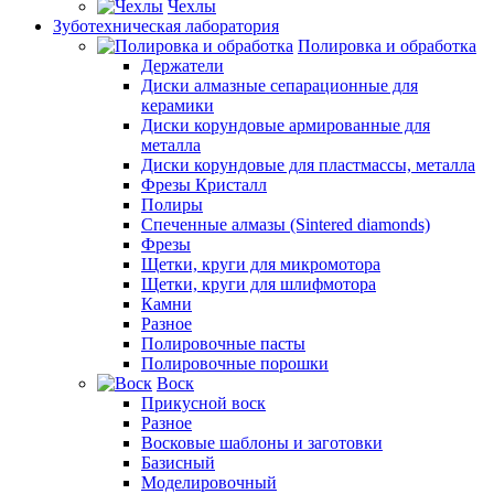
Чехлы
Зуботехническая лаборатория
Полировка и обработка
Держатели
Диски алмазные сепарационные для
керамики
Диски корундовые армированные для
металла
Диски корундовые для пластмассы, металла
Фрезы Кристалл
Полиры
Спеченные алмазы (Sintered diamonds)
Фрезы
Щетки, круги для микромотора
Щетки, круги для шлифмотора
Камни
Разное
Полировочные пасты
Полировочные порошки
Воск
Прикусной воск
Разное
Восковые шаблоны и заготовки
Базисный
Моделировочный