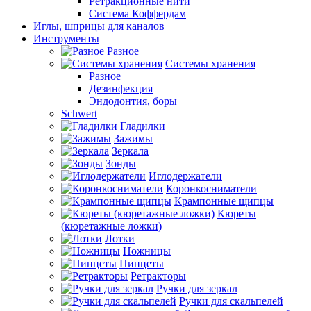
Ретракционные нити
Система Коффердам
Иглы, шприцы для каналов
Инструменты
Разное
Системы хранения
Разное
Дезинфекция
Эндодонтия, боры
Schwert
Гладилки
Зажимы
Зеркала
Зонды
Иглодержатели
Коронкосниматели
Крампонные щипцы
Кюреты
(кюретажные ложки)
Лотки
Ножницы
Пинцеты
Ретракторы
Ручки для зеркал
Ручки для скальпелей