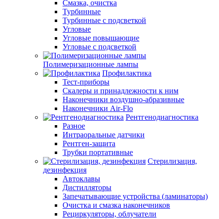
Смазка, очистка
Турбинные
Турбинные с подсветкой
Угловые
Угловые повышающие
Угловые с подсветкой
Полимеризационные лампы
Профилактика
Тест-приборы
Скалеры и принадлежности к ним
Наконечники воздушно-абразивные
Наконечники Air-Flo
Рентгенодиагностика
Разное
Интраоральные датчики
Рентген-защита
Трубки портативные
Стерилизация,
дезинфекция
Автоклавы
Дистилляторы
Запечатывающие устройства (ламинаторы)
Очистка и смазка наконечников
Рециркуляторы, облучатели