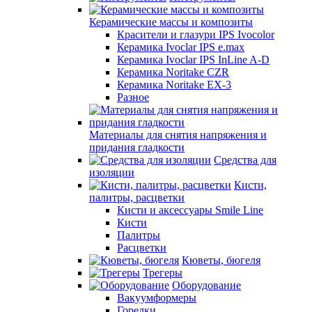
Керамические массы и композиты
Красители и глазури IPS Ivocolor
Керамика Ivoclar IPS e.max
Керамика Ivoclar IPS InLine A-D
Керамика Noritake CZR
Керамика Noritake EX-3
Разное
Материалы для снятия напряжения и
придания гладкости
Средства для
изоляции
Кисти,
палитры, расцветки
Кисти и аксессуары Smile Line
Кисти
Палитры
Расцветки
Кюветы, бюгеля
Трегеры
Оборудование
Вакуумформеры
Горелки