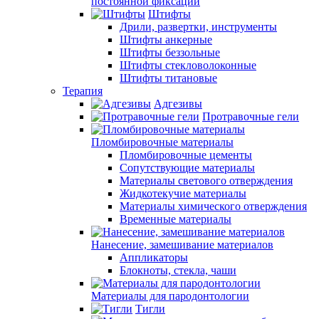
постоянной фиксации
Штифты
Дрили, развертки, инструменты
Штифты анкерные
Штифты беззольные
Штифты стекловолоконные
Штифты титановые
Терапия
Адгезивы
Протравочные гели
Пломбировочные материалы
Пломбировочные цементы
Сопутствующие материалы
Материалы светового отверждения
Жидкотекучие материалы
Материалы химического отверждения
Временные материалы
Нанесение, замешивание материалов
Аппликаторы
Блокноты, стекла, чаши
Материалы для пародонтологии
Тигли