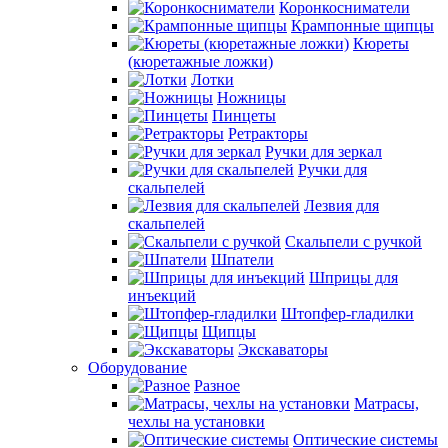
Коронкосниматели
Крампонные щипцы
Кюреты
(кюретажные ложки)
Лотки
Ножницы
Пинцеты
Ретракторы
Ручки для зеркал
Ручки для
скальпелей
Лезвия для
скальпелей
Скальпели с ручкой
Шпатели
Шприцы для
инъекций
Штопфер-гладилки
Щипцы
Экскаваторы
Оборудование
Разное
Матрасы,
чехлы на установки
Оптические системы