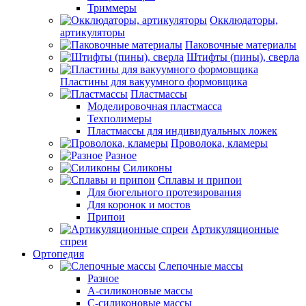
Триммеры
Окклюдаторы,
артикуляторы
Паковочные материалы
Штифты (пины), сверла
Пластины для вакуумного формовщика
Пластмассы
Моделировочная пластмасса
Техполимеры
Пластмассы для индивидуальных ложек
Проволока, кламеры
Разное
Силиконы
Сплавы и припои
Для бюгельного протезирования
Для коронок и мостов
Припои
Артикуляционные
спреи
Ортопедия
Слепочные массы
Разное
А-силиконовые массы
С-силиконовые массы