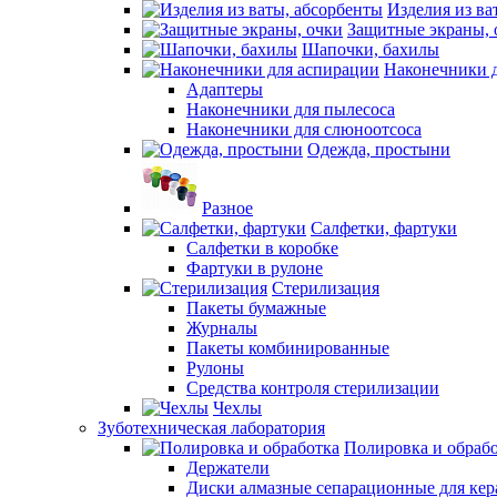
Изделия из ва
Защитные экраны, 
Шапочки, бахилы
Наконечники 
Адаптеры
Наконечники для пылесоса
Наконечники для слюноотсоса
Одежда, простыни
Разное
Салфетки, фартуки
Салфетки в коробке
Фартуки в рулоне
Стерилизация
Пакеты бумажные
Журналы
Пакеты комбинированные
Рулоны
Средства контроля стерилизации
Чехлы
Зуботехническая лаборатория
Полировка и обраб
Держатели
Диски алмазные сепарационные для ке