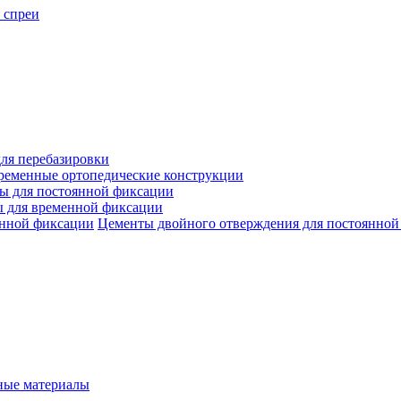
 спреи
ля перебазировки
ременные ортопедические конструкции
ы для постоянной фиксации
 для временной фиксации
Цементы двойного отверждения для постоянной
ые материалы