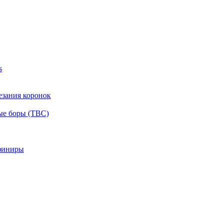
s
езания коронок
ые боры (ТВС)
финиры