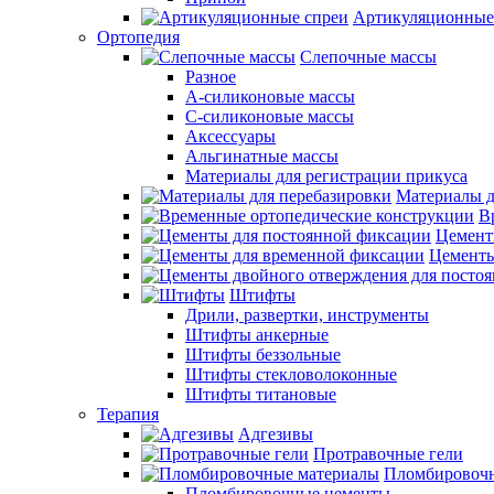
Артикуляционные
Ортопедия
Слепочные массы
Разное
А-силиконовые массы
С-силиконовые массы
Аксессуары
Альгинатные массы
Материалы для регистрации прикуса
Материалы д
В
Цемент
Цементы
Штифты
Дрили, развертки, инструменты
Штифты анкерные
Штифты беззольные
Штифты стекловолоконные
Штифты титановые
Терапия
Адгезивы
Протравочные гели
Пломбировочн
Пломбировочные цементы