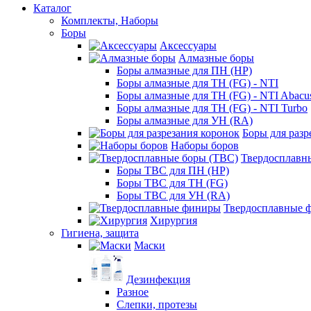
Каталог
Комплекты, Наборы
Боры
Аксессуары
Алмазные боры
Боры алмазные для ПН (HP)
Боры алмазные для ТН (FG) - NTI
Боры алмазные для ТН (FG) - NTI Abacu
Боры алмазные для ТН (FG) - NTI Turbo
Боры алмазные для УН (RA)
Боры для разр
Наборы боров
Твердосплавн
Боры ТВС для ПН (HP)
Боры ТВС для ТН (FG)
Боры ТВС для УН (RA)
Твердосплавные 
Хирургия
Гигиена, защита
Маски
Дезинфекция
Разное
Слепки, протезы