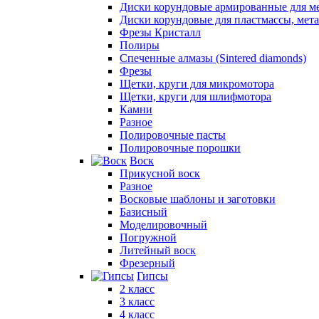
Диски корундовые армированные для м
Диски корундовые для пластмассы, мет
Фрезы Кристалл
Полиры
Спеченные алмазы (Sintered diamonds)
Фрезы
Щетки, круги для микромотора
Щетки, круги для шлифмотора
Камни
Разное
Полировочные пасты
Полировочные порошки
Воск
Прикусной воск
Разное
Восковые шаблоны и заготовки
Базисный
Моделировочный
Погружной
Литейный воск
Фрезерный
Гипсы
2 класс
3 класс
4 класс