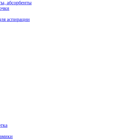
ты, абсорбенты
очки
для аспирации
отка
рамики