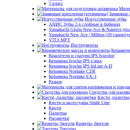
5 класс
Мате
Замковые 
Искусственные зубы
АНИС Зубы 2-х слойные в бобинах
Yamahachi Gloria New Ace & Naperce (п
Yamahachi New Ace / Million (20 гарниту
VITA MFT
Инструменты
Керамиче
Красители и глазури IPS Ivocolor
Керамика Ivoclar IPS e.max
Керамика Ivoclar IPS InLine A-D
Керамика Noritake CZR
Керамика Noritake EX-3
Разное
Средства для изоля
Кисти, палитры
Кисти и аксессуары Smile Line
Кисти
Палитры
Расцветки
Кюветы, бюгеля
Трегеры