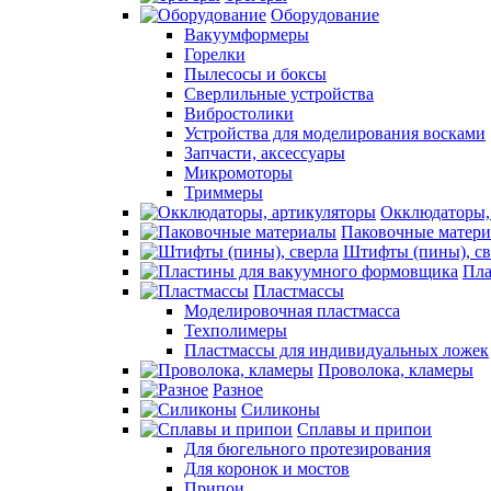
Оборудование
Вакуумформеры
Горелки
Пылесосы и боксы
Сверлильные устройства
Вибростолики
Устройства для моделирования восками
Запчасти, аксессуары
Микромоторы
Триммеры
Окклюдаторы,
Паковочные матер
Штифты (пины), св
Пла
Пластмассы
Моделировочная пластмасса
Техполимеры
Пластмассы для индивидуальных ложек
Проволока, кламеры
Разное
Силиконы
Сплавы и припои
Для бюгельного протезирования
Для коронок и мостов
Припои