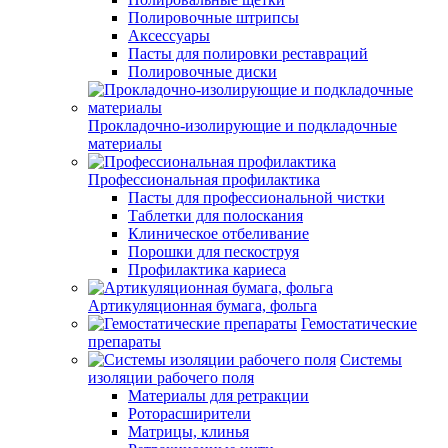
Полировочные штрипсы
Аксессуары
Пасты для полировки реставраций
Полировочные диски
Прокладочно-изолирующие и подкладочные
материалы
Профессиональная профилактика
Пасты для профессиональной чистки
Таблетки для полоскания
Клиническое отбеливание
Порошки для пескоструя
Профилактика кариеса
Артикуляционная бумага, фольга
Гемостатические
препараты
Системы
изоляции рабочего поля
Материалы для ретракции
Роторасширители
Матрицы, клинья