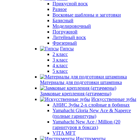
Прикусной воск
Разное
Восковые шаблоны и заготовки
Базисный
Моделировочный
Погружной
Литейный воск
Фрезерный
Гипсы
2 класс
3 класс
4 класс
5 класс
Материалы для подготовки штампика
Замковые крепления (аттачмены)
Искусственные зубы
АНИС Зубы 2-х слойные в бобинах
Yamahachi Gloria New Ace & Naperce
(полные гарнитуры)
Yamahachi New Ace / Million (20
гарнитуров в боксах)
VITA MFT
Инструменты