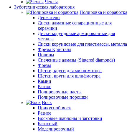
Чехлы
Зуботехническая лаборатория
Полировка и обработка
Держатели
Диски алмазные сепарационные для
керамики
Диски корундовые армированные для
металла
Диски корундовые для пластмассы, металла
Фрезы Кристалл
Полиры
Спеченные алмазы (Sintered diamonds)
Фрезы
Щетки, круги для микромотора
Щетки, круги для шлифмотора
Камни
Разное
Полировочные пасты
Полировочные порошки
Воск
Прикусной воск
Разное
Восковые шаблоны и заготовки
Базисный
Моделировочный