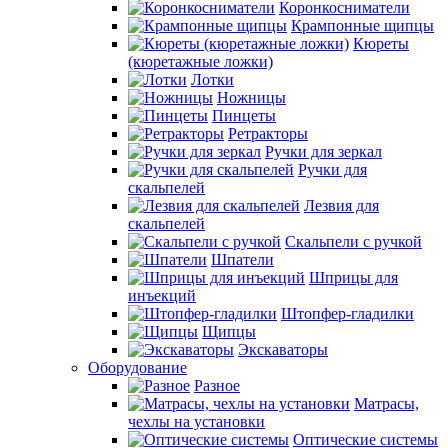
Коронкосниматели
Крампонные щипцы
Кюреты
(кюретажные ложки)
Лотки
Ножницы
Пинцеты
Ретракторы
Ручки для зеркал
Ручки для
скальпелей
Лезвия для
скальпелей
Скальпели с ручкой
Шпатели
Шприцы для
инъекций
Штопфер-гладилки
Щипцы
Экскаваторы
Оборудование
Разное
Матрасы,
чехлы на установки
Оптические системы