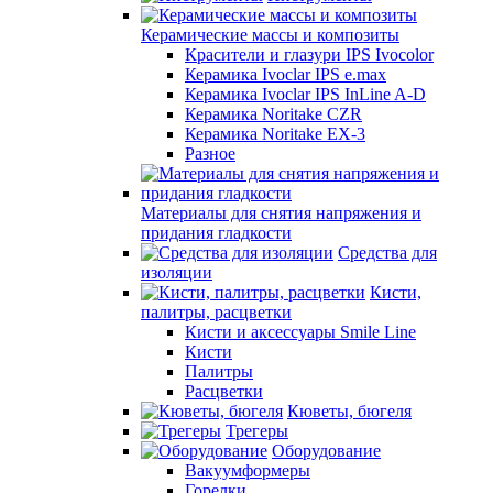
Керамические массы и композиты
Красители и глазури IPS Ivocolor
Керамика Ivoclar IPS e.max
Керамика Ivoclar IPS InLine A-D
Керамика Noritake CZR
Керамика Noritake EX-3
Разное
Материалы для снятия напряжения и
придания гладкости
Средства для
изоляции
Кисти,
палитры, расцветки
Кисти и аксессуары Smile Line
Кисти
Палитры
Расцветки
Кюветы, бюгеля
Трегеры
Оборудование
Вакуумформеры
Горелки