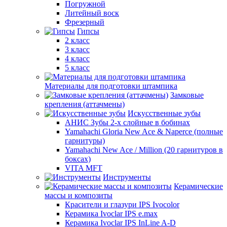
Погружной
Литейный воск
Фрезерный
Гипсы
2 класс
3 класс
4 класс
5 класс
Материалы для подготовки штампика
Замковые
крепления (аттачмены)
Искусственные зубы
АНИС Зубы 2-х слойные в бобинах
Yamahachi Gloria New Ace & Naperce (полные
гарнитуры)
Yamahachi New Ace / Million (20 гарнитуров в
боксах)
VITA MFT
Инструменты
Керамические
массы и композиты
Красители и глазури IPS Ivocolor
Керамика Ivoclar IPS e.max
Керамика Ivoclar IPS InLine A-D