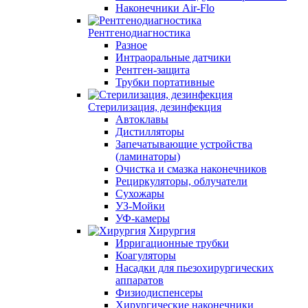
Наконечники Air-Flo
Рентгенодиагностика
Разное
Интраоральные датчики
Рентген-защита
Трубки портативные
Стерилизация, дезинфекция
Автоклавы
Дистилляторы
Запечатывающие устройства
(ламинаторы)
Очистка и смазка наконечников
Рециркуляторы, облучатели
Сухожары
УЗ-Мойки
УФ-камеры
Хирургия
Ирригационные трубки
Коагуляторы
Насадки для пьезохирургических
аппаратов
Физиодиспенсеры
Хирургические наконечники