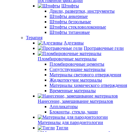
постоянной фиксации
Штифты
Дрили, развертки, инструменты
Штифты анкерные
Штифты беззольные
Штифты стекловолоконные
Штифты титановые
Терапия
Адгезивы
Протравочные гели
Пломбировочные материалы
Пломбировочные цементы
Сопутствующие материалы
Материалы светового отверждения
Жидкотекучие материалы
Материалы химического отверждения
Временные материалы
Нанесение, замешивание материалов
Аппликаторы
Блокноты, стекла, чаши
Материалы для пародонтологии
Тигли