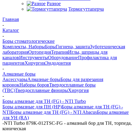
Разное
Термогуттаперча
Главная
-
Каталог
-
Боры стоматологические
Комплекты, Наборы
Боры
Гигиена, защита
Зуботехническая
лаборатория
Ортопедия
Терапия
Иглы, шприцы для
каналов
Инструменты
Оборудование
Профилактика для
пациентов
Хирургия
Эндодонтия
-
Алмазные боры
Аксессуары
Алмазные боры
Боры для разрезания
коронок
Наборы боров
Твердосплавные боры
(ТВС)
Твердосплавные финиры
Хирургия
-
Боры алмазные для ТН (FG) - NTI Turbo
Боры алмазные для ПН (HP)
Боры алмазные для ТН (FG) -
NTI
Боры алмазные для ТН (FG) - NTI Abacus
Боры алмазные
для УН (RA)
-
NTI Turbo 879K-012TSC-FG - алмазный бор для ТН, торпеда,
коническая