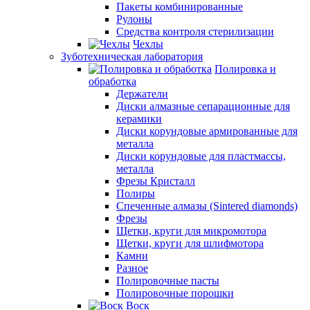
Пакеты комбинированные
Рулоны
Средства контроля стерилизации
Чехлы
Зуботехническая лаборатория
Полировка и
обработка
Держатели
Диски алмазные сепарационные для
керамики
Диски корундовые армированные для
металла
Диски корундовые для пластмассы,
металла
Фрезы Кристалл
Полиры
Спеченные алмазы (Sintered diamonds)
Фрезы
Щетки, круги для микромотора
Щетки, круги для шлифмотора
Камни
Разное
Полировочные пасты
Полировочные порошки
Воск