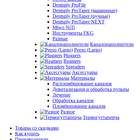
Dentsply ProFile
Dentsply ProTaper (машинные)
Dentsply ProTaper (ручные)
Dentsply ProTaper NEXT
Mtwo NiTi
Инструменты FKG
Разные
Каналонаполнители
Peeso (Largo)
Pluggers
Reamers
Spreaders
Аксессуары
Материалы
Распломбирование каналов
Девитализация и обработка пульпы
Лечение
Обработка каналов
Пломбирование каналов
Разное
Термогуттаперча
Товары со скидками
Как купить
Производители