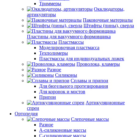
Триммеры
Окклюдаторы,
артикуляторы
Паковочные материалы
Штифты (пины), сверла
Пластины для вакуумного формовщика
Пластмассы
Моделировочная пластмасса
Техполимеры
Пластмассы для индивидуальных ложек
Проволока, кламеры
Разное
Силиконы
Сплавы и припои
Для бюгельного протезирования
Для коронок и мостов
Припои
Артикуляционные
спреи
Ортопедия
Слепочные массы
Разное
А-силиконовые массы
С-силиконовые массы