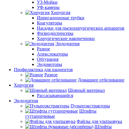
УЗ-Мойки
УФ-камеры
Хирургия
Ирригационные трубки
Коагуляторы
Насадки для пьезохирургических аппаратов
Физиодиспенсеры
Хирургические наконечники
Эндодонтия
Разное
Апекслокаторы
Обтурация
Эндомоторы
Профилактика для пациентов
Разное
Домашнее отбеливание
Хирургия
Шовный материал
Рассасывающийся
Эндодонтия
Пульпоэкстракторы
Штифты
гуттаперчивые
Файлы для ультразвука
Штифты