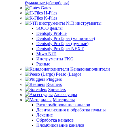
бумажные (абсорберы)
Gates
H-Files
K-Files
NiTi инструменты
SOCO файлы
Dentsply ProFile
Dentsply ProTaper (машинные)
Dentsply ProTaper (ручные)
Dentsply ProTaper NEXT
Mtwo NiTi
Инструменты FKG
Разные
Каналонаполнители
Peeso (Largo)
Pluggers
Reamers
Spreaders
Аксессуары
Материалы
Распломбирование каналов
Девитализация и обработка пульпы
Лечение
Обработка каналов
Пломбирование каналов