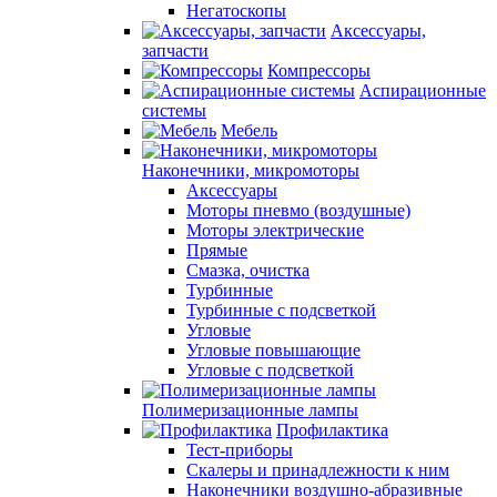
Негатоскопы
Аксессуары,
запчасти
Компрессоры
Аспирационные
системы
Мебель
Наконечники, микромоторы
Аксессуары
Моторы пневмо (воздушные)
Моторы электрические
Прямые
Смазка, очистка
Турбинные
Турбинные с подсветкой
Угловые
Угловые повышающие
Угловые с подсветкой
Полимеризационные лампы
Профилактика
Тест-приборы
Скалеры и принадлежности к ним
Наконечники воздушно-абразивные