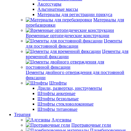
Аксессуары
Альгинатные массы
Материалы для регистрации прикуса
Материалы для
перебазировки
Временные ортопедические конструкции
Цементы
для постоянной фиксации
Цементы для
временной фиксации
Цементы двойного отверждения для постоянной
фиксации
Штифты
Дрили, развертки, инструменты
Штифты анкерные
Штифты беззольные
Штифты стекловолоконные
Штифты титановые
Терапия
Адгезивы
Протравочные гели
Пломбировочные