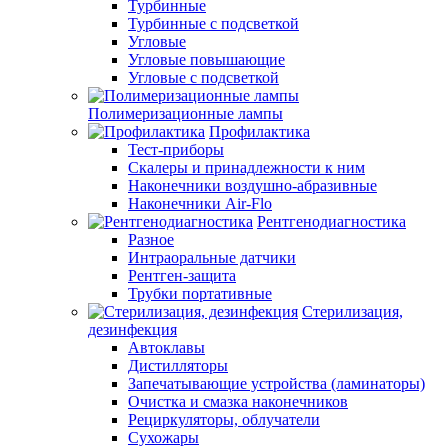
Турбинные
Турбинные с подсветкой
Угловые
Угловые повышающие
Угловые с подсветкой
Полимеризационные лампы
Профилактика
Тест-приборы
Скалеры и принадлежности к ним
Наконечники воздушно-абразивные
Наконечники Air-Flo
Рентгенодиагностика
Разное
Интраоральные датчики
Рентген-защита
Трубки портативные
Стерилизация,
дезинфекция
Автоклавы
Дистилляторы
Запечатывающие устройства (ламинаторы)
Очистка и смазка наконечников
Рециркуляторы, облучатели
Сухожары