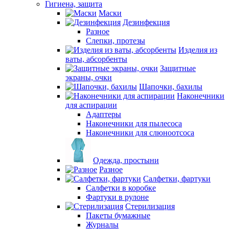
Гигиена, защита
Маски
Дезинфекция
Разное
Слепки, протезы
Изделия из
ваты, абсорбенты
Защитные
экраны, очки
Шапочки, бахилы
Наконечники
для аспирации
Адаптеры
Наконечники для пылесоса
Наконечники для слюноотсоса
Одежда, простыни
Разное
Салфетки, фартуки
Салфетки в коробке
Фартуки в рулоне
Стерилизация
Пакеты бумажные
Журналы