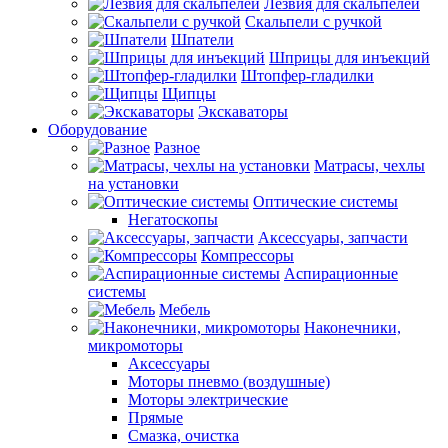
Лезвия для скальпелей
Скальпели с ручкой
Шпатели
Шприцы для инъекций
Штопфер-гладилки
Щипцы
Экскаваторы
Оборудование
Разное
Матрасы, чехлы
на установки
Оптические системы
Негатоскопы
Аксессуары, запчасти
Компрессоры
Аспирационные
системы
Мебель
Наконечники,
микромоторы
Аксессуары
Моторы пневмо (воздушные)
Моторы электрические
Прямые
Смазка, очистка