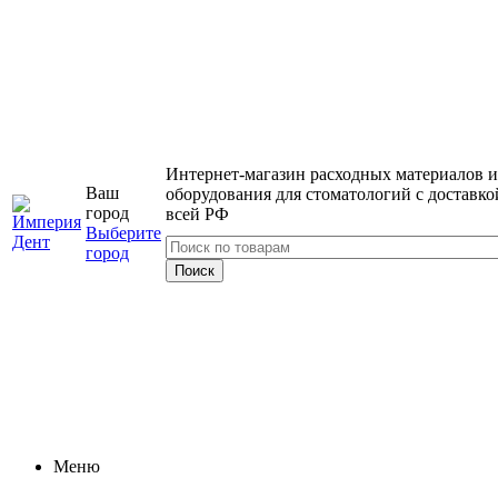
Интернет-магазин расходных материалов и
Ваш
оборудования для стоматологий с доставко
город
всей РФ
Выберите
город
Меню