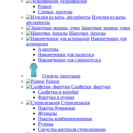
Дезинфекция
Разное
Слепки, протезы
Изделия из ваты,
абсорбенты
Защитные экраны, очки
Шапочки, бахилы
Наконечники для
аспирации
Адаптеры
Наконечники для пылесоса
Наконечники для слюноотсоса
Одежда, простыни
Разное
Салфетки, фартуки
Салфетки в коробке
Фартуки в рулоне
Стерилизация
Пакеты бумажные
Журналы
Пакеты комбинированные
Рулоны
Средства контроля стерилизации