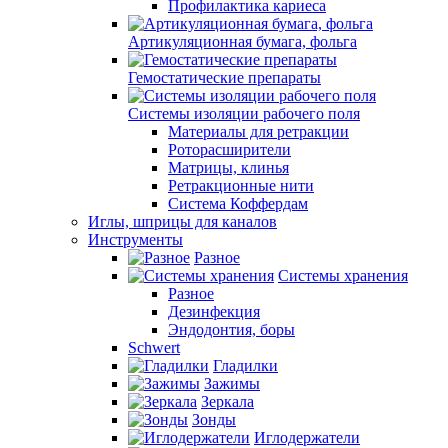
Профилактика кариеса
Артикуляционная бумага, фольга
Гемостатические препараты
Системы изоляции рабочего поля
Материалы для ретракции
Роторасширители
Матрицы, клинья
Ретракционные нити
Система Коффердам
Иглы, шприцы для каналов
Инструменты
Разное
Системы хранения
Разное
Дезинфекция
Эндодонтия, боры
Schwert
Гладилки
Зажимы
Зеркала
Зонды
Иглодержатели