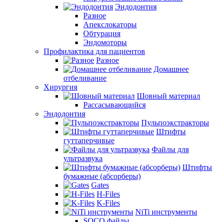
Эндодонтия
Разное
Апекслокаторы
Обтурация
Эндомоторы
Профилактика для пациентов
Разное
Домашнее
отбеливание
Хирургия
Шовный материал
Рассасывающийся
Эндодонтия
Пульпоэкстракторы
Штифты
гуттаперчивые
Файлы для
ультразвука
Штифты
бумажные (абсорберы)
Gates
H-Files
K-Files
NiTi инструменты
SOCO файлы