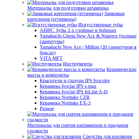
Материалы для подготовки штампика
Замковые
крепления (аттачмены)
Искусственные зубы
АНИС Зубы 2-х слойные в бобинах
Yamahachi Gloria New Ace & Naperce (полные
гарнитуры)
Yamahachi New Ace / Million (20 гарнитуров в
боксах)
VITA MFT
Инструменты
Керамические
массы и композиты
Красители и глазури IPS Ivocolor
Керамика Ivoclar IPS e.max
Керамика Ivoclar IPS InLine A-D
Керамика Noritake CZR
Керамика Noritake EX-3
Разное
Материалы для снятия напряжения и придания
гладкости
Средства для изоляции