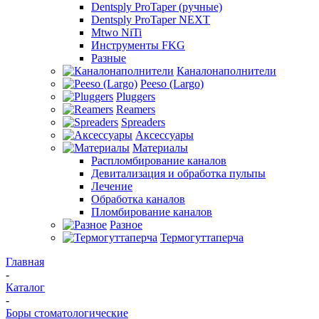
Dentsply ProTaper (ручные)
Dentsply ProTaper NEXT
Mtwo NiTi
Инструменты FKG
Разные
Каналонаполнители
Peeso (Largo)
Pluggers
Reamers
Spreaders
Аксессуары
Материалы
Распломбирование каналов
Девитализация и обработка пульпы
Лечение
Обработка каналов
Пломбирование каналов
Разное
Термогуттаперча
Главная
-
Каталог
-
Боры стоматологические