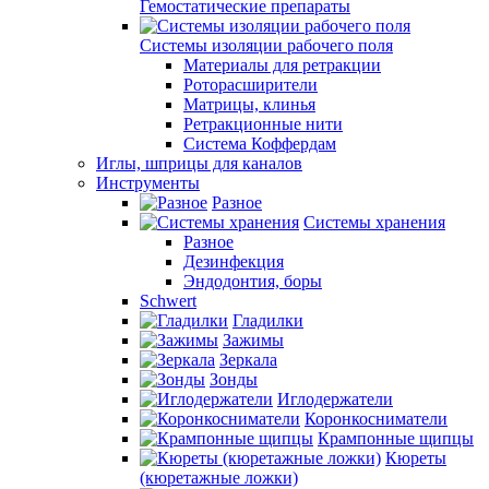
Гемостатические препараты
Системы изоляции рабочего поля
Материалы для ретракции
Роторасширители
Матрицы, клинья
Ретракционные нити
Система Коффердам
Иглы, шприцы для каналов
Инструменты
Разное
Системы хранения
Разное
Дезинфекция
Эндодонтия, боры
Schwert
Гладилки
Зажимы
Зеркала
Зонды
Иглодержатели
Коронкосниматели
Крампонные щипцы
Кюреты
(кюретажные ложки)