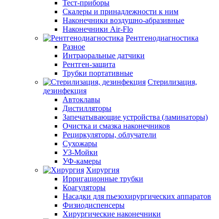
Тест-приборы
Скалеры и принадлежности к ним
Наконечники воздушно-абразивные
Наконечники Air-Flo
Рентгенодиагностика
Разное
Интраоральные датчики
Рентген-защита
Трубки портативные
Стерилизация,
дезинфекция
Автоклавы
Дистилляторы
Запечатывающие устройства (ламинаторы)
Очистка и смазка наконечников
Рециркуляторы, облучатели
Сухожары
УЗ-Мойки
УФ-камеры
Хирургия
Ирригационные трубки
Коагуляторы
Насадки для пьезохирургических аппаратов
Физиодиспенсеры
Хирургические наконечники