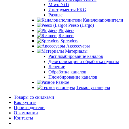
Mtwo NiTi
Инструменты FKG
Разные
Каналонаполнители
Peeso (Largo)
Pluggers
Reamers
Spreaders
Аксессуары
Материалы
Распломбирование каналов
Девитализация и обработка пульпы
Лечение
Обработка каналов
Пломбирование каналов
Разное
Термогуттаперча
Товары со скидками
Как купить
Производители
О компании
Контакты