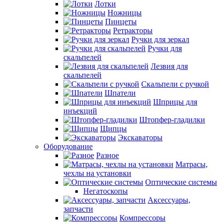
Лотки
Ножницы
Пинцеты
Ретракторы
Ручки для зеркал
Ручки для
скальпелей
Лезвия для
скальпелей
Скальпели с ручкой
Шпатели
Шприцы для
инъекций
Штопфер-гладилки
Щипцы
Экскаваторы
Оборудование
Разное
Матрасы,
чехлы на установки
Оптические системы
Негатоскопы
Аксессуары,
запчасти
Компрессоры