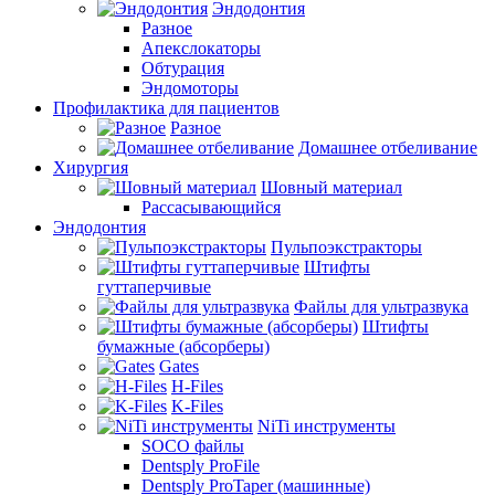
Эндодонтия
Разное
Апекслокаторы
Обтурация
Эндомоторы
Профилактика для пациентов
Разное
Домашнее отбеливание
Хирургия
Шовный материал
Рассасывающийся
Эндодонтия
Пульпоэкстракторы
Штифты
гуттаперчивые
Файлы для ультразвука
Штифты
бумажные (абсорберы)
Gates
H-Files
K-Files
NiTi инструменты
SOCO файлы
Dentsply ProFile
Dentsply ProTaper (машинные)