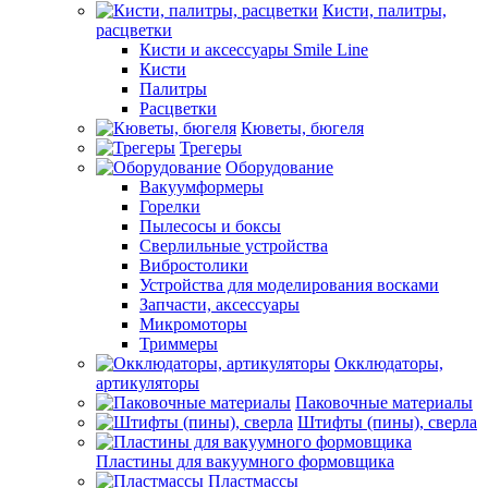
Кисти, палитры,
расцветки
Кисти и аксессуары Smile Line
Кисти
Палитры
Расцветки
Кюветы, бюгеля
Трегеры
Оборудование
Вакуумформеры
Горелки
Пылесосы и боксы
Сверлильные устройства
Вибростолики
Устройства для моделирования восками
Запчасти, аксессуары
Микромоторы
Триммеры
Окклюдаторы,
артикуляторы
Паковочные материалы
Штифты (пины), сверла
Пластины для вакуумного формовщика
Пластмассы