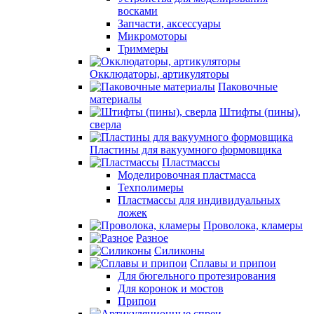
восками
Запчасти, аксессуары
Микромоторы
Триммеры
Окклюдаторы, артикуляторы
Паковочные
материалы
Штифты (пины),
сверла
Пластины для вакуумного формовщика
Пластмассы
Моделировочная пластмасса
Техполимеры
Пластмассы для индивидуальных
ложек
Проволока, кламеры
Разное
Силиконы
Сплавы и припои
Для бюгельного протезирования
Для коронок и мостов
Припои