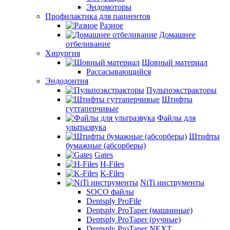
Эндомоторы
Профилактика для пациентов
Разное
Домашнее
отбеливание
Хирургия
Шовный материал
Рассасывающийся
Эндодонтия
Пульпоэкстракторы
Штифты
гуттаперчивые
Файлы для
ультразвука
Штифты
бумажные (абсорберы)
Gates
H-Files
K-Files
NiTi инструменты
SOCO файлы
Dentsply ProFile
Dentsply ProTaper (машинные)
Dentsply ProTaper (ручные)
Dentsply ProTaper NEXT