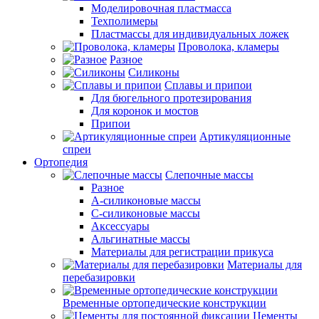
Моделировочная пластмасса
Техполимеры
Пластмассы для индивидуальных ложек
Проволока, кламеры
Разное
Силиконы
Сплавы и припои
Для бюгельного протезирования
Для коронок и мостов
Припои
Артикуляционные
спреи
Ортопедия
Слепочные массы
Разное
А-силиконовые массы
С-силиконовые массы
Аксессуары
Альгинатные массы
Материалы для регистрации прикуса
Материалы для
перебазировки
Временные ортопедические конструкции
Цементы