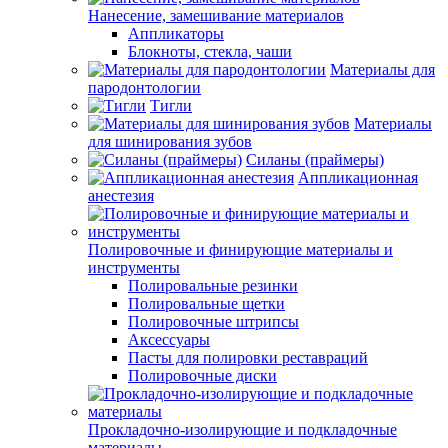
Нанесение, замешивание материалов
Аппликаторы
Блокноты, стекла, чаши
Материалы для
пародонтологии
Тигли
Материалы
для шинирования зубов
Силаны (праймеры)
Аппликационная
анестезия
Полировочные и финирующие материалы и
инструменты
Полировальные резинки
Полировальные щетки
Полировочные штрипсы
Аксессуары
Пасты для полировки реставраций
Полировочные диски
Прокладочно-изолирующие и подкладочные
материалы