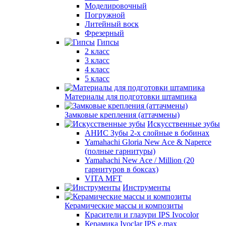
Моделировочный
Погружной
Литейный воск
Фрезерный
Гипсы
2 класс
3 класс
4 класс
5 класс
Материалы для подготовки штампика
Замковые крепления (аттачмены)
Искусственные зубы
АНИС Зубы 2-х слойные в бобинах
Yamahachi Gloria New Ace & Naperce
(полные гарнитуры)
Yamahachi New Ace / Million (20
гарнитуров в боксах)
VITA MFT
Инструменты
Керамические массы и композиты
Красители и глазури IPS Ivocolor
Керамика Ivoclar IPS e.max