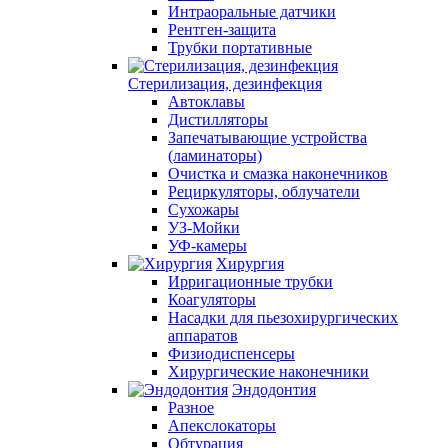
Интраоральные датчики
Рентген-защита
Трубки портативные
Стерилизация, дезинфекция
Автоклавы
Дистилляторы
Запечатывающие устройства
(ламинаторы)
Очистка и смазка наконечников
Рециркуляторы, облучатели
Сухожары
УЗ-Мойки
УФ-камеры
Хирургия
Ирригационные трубки
Коагуляторы
Насадки для пьезохирургических
аппаратов
Физиодиспенсеры
Хирургические наконечники
Эндодонтия
Разное
Апекслокаторы
Обтурация