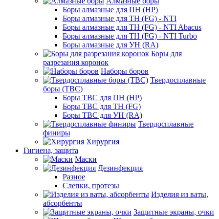
Алмазные боры
Боры алмазные для ПН (HP)
Боры алмазные для ТН (FG) - NTI
Боры алмазные для ТН (FG) - NTI Abacus
Боры алмазные для ТН (FG) - NTI Turbo
Боры алмазные для УН (RA)
Боры для
разрезания коронок
Наборы боров
Твердосплавные
боры (ТВС)
Боры ТВС для ПН (HP)
Боры ТВС для ТН (FG)
Боры ТВС для УН (RA)
Твердосплавные
финиры
Хирургия
Гигиена, защита
Маски
Дезинфекция
Разное
Слепки, протезы
Изделия из ваты,
абсорбенты
Защитные экраны, очки