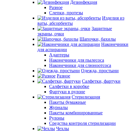
Дезинфекция
Разное
Слепки, протезы
Изделия из
ваты, абсорбенты
Защитные
экраны, очки
Шапочки, бахилы
Наконечники
для аспирации
Адаптеры
Наконечники для пылесоса
Наконечники для слюноотсоса
Одежда, простыни
Разное
Салфетки, фартуки
Салфетки в коробке
Фартуки в рулоне
Стерилизация
Пакеты бумажные
Журналы
Пакеты комбинированные
Рулоны
Средства контроля стерилизации
Чехлы