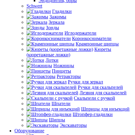
Эндодонтия, боры
Schwert
Гладилки
Зажимы
Зеркала
Зонды
Иглодержатели
Коронкосниматели
Крампонные щипцы
Кюреты
(кюретажные ложки)
Лотки
Ножницы
Пинцеты
Ретракторы
Ручки для зеркал
Ручки для скальпелей
Лезвия для скальпелей
Скальпели с ручкой
Шпатели
Шприцы для инъекций
Штопфер-гладилки
Щипцы
Экскаваторы
Оборудование