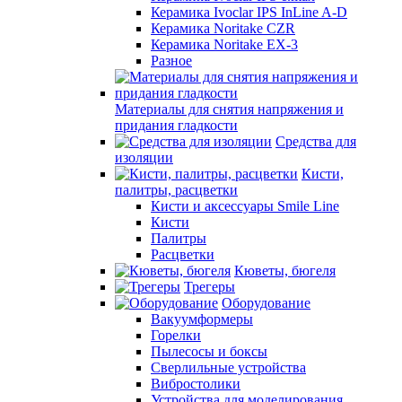
Керамика Ivoclar IPS InLine A-D
Керамика Noritake CZR
Керамика Noritake EX-3
Разное
Материалы для снятия напряжения и
придания гладкости
Средства для
изоляции
Кисти,
палитры, расцветки
Кисти и аксессуары Smile Line
Кисти
Палитры
Расцветки
Кюветы, бюгеля
Трегеры
Оборудование
Вакуумформеры
Горелки
Пылесосы и боксы
Сверлильные устройства
Вибростолики
Устройства для моделирования