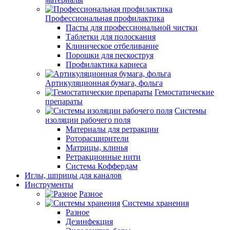
Профессиональная профилактика
Пасты для профессиональной чистки
Таблетки для полоскания
Клиническое отбеливание
Порошки для пескоструя
Профилактика кариеса
Артикуляционная бумага, фольга
Гемостатические
препараты
Системы
изоляции рабочего поля
Материалы для ретракции
Роторасширители
Матрицы, клинья
Ретракционные нити
Система Коффердам
Иглы, шприцы для каналов
Инструменты
Разное
Системы хранения
Разное
Дезинфекция