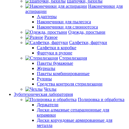
Шапочки, бахилы
Наконечники для
аспирации
Адаптеры
Наконечники для пылесоса
Наконечники для слюноотсоса
Одежда, простыни
Разное
Салфетки, фартуки
Салфетки в коробке
Фартуки в рулоне
Стерилизация
Пакеты бумажные
Журналы
Пакеты комбинированные
Рулоны
Средства контроля стерилизации
Чехлы
Зуботехническая лаборатория
Полировка и обработка
Держатели
Диски алмазные сепарационные для
керамики
Диски корундовые армированные для
металла