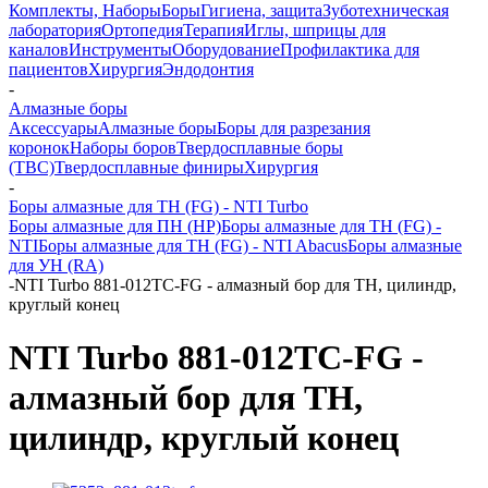
Комплекты, Наборы
Боры
Гигиена, защита
Зуботехническая
лаборатория
Ортопедия
Терапия
Иглы, шприцы для
каналов
Инструменты
Оборудование
Профилактика для
пациентов
Хирургия
Эндодонтия
-
Алмазные боры
Аксессуары
Алмазные боры
Боры для разрезания
коронок
Наборы боров
Твердосплавные боры
(ТВС)
Твердосплавные финиры
Хирургия
-
Боры алмазные для ТН (FG) - NTI Turbo
Боры алмазные для ПН (HP)
Боры алмазные для ТН (FG) -
NTI
Боры алмазные для ТН (FG) - NTI Abacus
Боры алмазные
для УН (RA)
-
NTI Turbo 881-012TC-FG - алмазный бор для ТН, цилиндр,
круглый конец
NTI Turbo 881-012TC-FG -
алмазный бор для ТН,
цилиндр, круглый конец