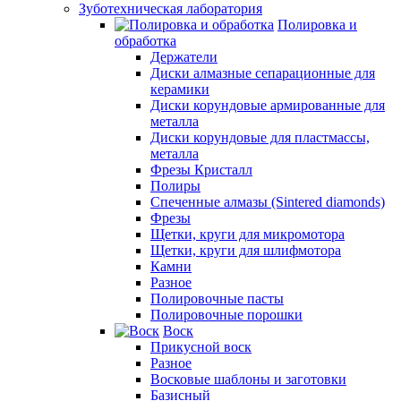
Зуботехническая лаборатория
Полировка и
обработка
Держатели
Диски алмазные сепарационные для
керамики
Диски корундовые армированные для
металла
Диски корундовые для пластмассы,
металла
Фрезы Кристалл
Полиры
Спеченные алмазы (Sintered diamonds)
Фрезы
Щетки, круги для микромотора
Щетки, круги для шлифмотора
Камни
Разное
Полировочные пасты
Полировочные порошки
Воск
Прикусной воск
Разное
Восковые шаблоны и заготовки
Базисный