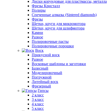
Диски корундовые для пластмассы, металла
Фрезы Кристалл
Полиры
Спеченные алмазы (Sintered diamonds)
Фрезы
Щетки, круги для микромотора
Щетки, круги для шлифмотора
Камни
Разное
Полировочные пасты
Полировочные порошки
Воск
Прикусной воск
Разное
Восковые шаблоны и заготовки
Базисный
Моделировочный
Погружной
Литейный воск
Фрезерный
Гипсы
2 класс
3 класс
4 класс
5 класс