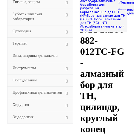
Аксессуары
Алмазные
Гигиена, защита
NTI Turbo
лаборатория
Ортопедия
Терапия
боры
Боры для
для
-
NTI Turbo 882-012TC-FG
разрезания
каналов
Инструменты
Оборудова
коронок
Наборы
Боры алмазные для ПН
- алмазный бор для ТН,
для пациентов
Хирургия
Эндодон
Зуботехническая
боров
Твердосплавные
(HP)
Боры алмазные для ТН
цилиндр, круглый конец
лаборатория
боры
(FG) - NTI
Боры алмазные
(ТВС)
Твердосплавные
для ТН (FG) - NTI
NTI Turbo
финиры
Хирургия
Abacus
Боры алмазные для
УН (RA)
Ортопедия
882-
Терапия
012TC-FG
Иглы, шприцы для каналов
-
Инструменты
алмазный
Оборудование
бор для
Профилактика для пациентов
ТН,
цилиндр,
Хирургия
круглый
Эндодонтия
конец