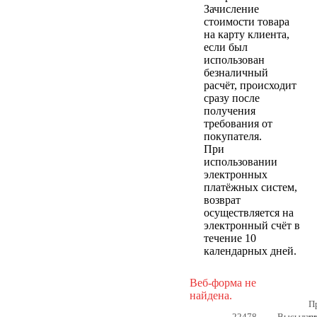
Зачисление
стоимости товара
на карту клиента,
если был
использован
безналичный
расчёт, происходит
сразу после
получения
требования от
покупателя.
При
использовании
электронных
платёжных систем,
возврат
осуществляется на
электронный счёт в
течение 10
календарных дней.
Веб-форма не
найдена.
П
22478
Высылае
н