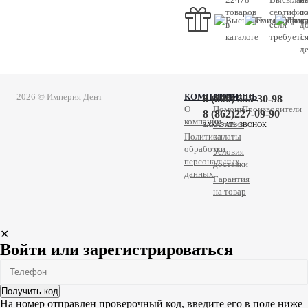
товаров
сертифик
с
в
если
д
каталоге
требуетс
1
д
2026 © Империя Дент
КОМПАНИЯ
ПОМОЩЬ
8 (800) 555-30-98
О
Помощь
Производители
8 (862)227-09-90
компании
Условия
ЗАКАЗАТЬ ЗВОНОК
Политика
оплаты
обработки
Условия
персональных
доставки
данных
Гарантия
на товар
✕
Войти или зарегистрироваться
Получить код
На номер
отправлен проверочный код, введите его в поле ниже