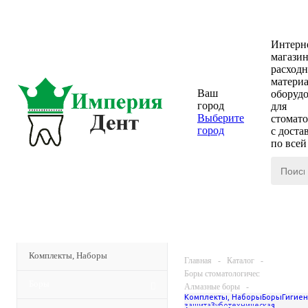
Интерн
магази
расход
материа
Ваш
оборуд
город
для
Выберите
стомат
город
с доста
по все
КАТАЛОГ
МЕНЮ
Комплекты, Наборы
Главная
-
Каталог
-
Боры стоматологические
-
Боры
Алмазные боры
-
Комплекты, Наборы
Боры
Гигиен
Боры алмазные для ТН (FG) -
защита
Зуботехническая