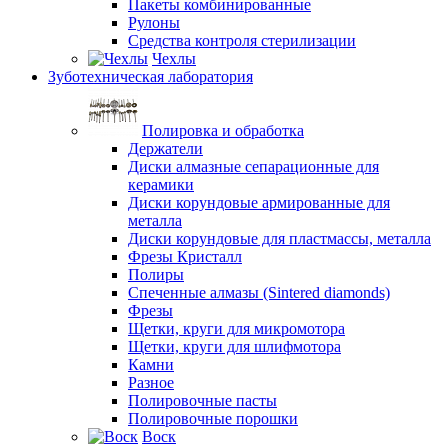
Пакеты комбинированные
Рулоны
Средства контроля стерилизации
Чехлы
Зуботехническая лаборатория
Полировка и обработка
Держатели
Диски алмазные сепарационные для
керамики
Диски корундовые армированные для
металла
Диски корундовые для пластмассы, металла
Фрезы Кристалл
Полиры
Спеченные алмазы (Sintered diamonds)
Фрезы
Щетки, круги для микромотора
Щетки, круги для шлифмотора
Камни
Разное
Полировочные пасты
Полировочные порошки
Воск