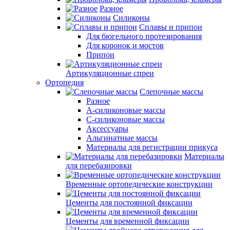
Разное
Силиконы
Сплавы и припои
Для бюгельного протезирования
Для коронок и мостов
Припои
Артикуляционные спреи
Ортопедия
Слепочные массы
Разное
А-силиконовые массы
С-силиконовые массы
Аксессуары
Альгинатные массы
Материалы для регистрации прикуса
Материалы
для перебазировки
Временные ортопедические конструкции
Цементы для постоянной фиксации
Цементы для временной фиксации