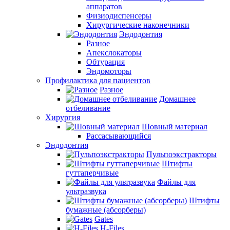
аппаратов
Физиодиспенсеры
Хирургические наконечники
Эндодонтия
Разное
Апекслокаторы
Обтурация
Эндомоторы
Профилактика для пациентов
Разное
Домашнее
отбеливание
Хирургия
Шовный материал
Рассасывающийся
Эндодонтия
Пульпоэкстракторы
Штифты
гуттаперчивые
Файлы для
ультразвука
Штифты
бумажные (абсорберы)
Gates
H-Files