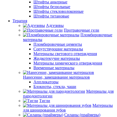
Штифты анкерные
Штифты беззольные
Штифты стекловолоконные
Штифты титановые
Терапия
Адгезивы
Протравочные гели
Пломбировочные
материалы
Пломбировочные цементы
Сопутствующие материалы
Материалы светового отверждения
Жидкотекучие материалы
Материалы химического отверждения
Временные материалы
Нанесение, замешивание материалов
Аппликаторы
Блокноты, стекла, чаши
Материалы для
пародонтологии
Тигли
Материалы
для шинирования зубов
Силаны (праймеры)