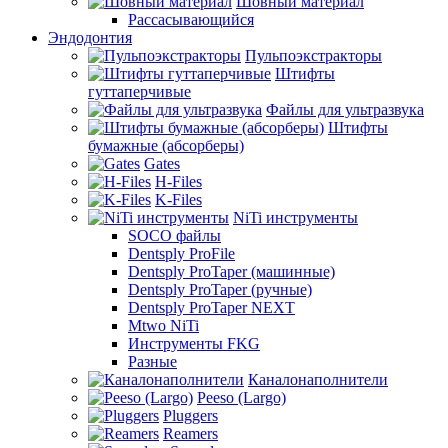
Шовный материал
Рассасывающийся
Эндодонтия
Пульпоэкстракторы
Штифты
гуттаперчивые
Файлы для ультразвука
Штифты
бумажные (абсорберы)
Gates
H-Files
K-Files
NiTi инструменты
SOCO файлы
Dentsply ProFile
Dentsply ProTaper (машинные)
Dentsply ProTaper (ручные)
Dentsply ProTaper NEXT
Mtwo NiTi
Инструменты FKG
Разные
Каналонаполнители
Peeso (Largo)
Pluggers
Reamers