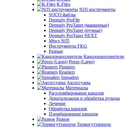
K-Files
NiTi инструменты
SOCO файлы
Dentsply ProFile
Dentsply ProTaper (машинные)
Dentsply ProTaper (ручные)
Dentsply ProTaper NEXT
Mtwo NiTi
Инструменты FKG
Разные
Каналонаполнители
Peeso (Largo)
Pluggers
Reamers
Spreaders
Аксессуары
Материалы
Распломбирование каналов
Девитализация и обработка пульпы
Лечение
Обработка каналов
Пломбирование каналов
Разное
Термогуттаперча