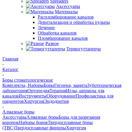
Spreaders
Аксессуары
Материалы
Распломбирование каналов
Девитализация и обработка пульпы
Лечение
Обработка каналов
Пломбирование каналов
Разное
Термогуттаперча
Главная
-
Каталог
-
Боры стоматологические
Комплекты, Наборы
Боры
Гигиена, защита
Зуботехническая
лаборатория
Ортопедия
Терапия
Иглы, шприцы для
каналов
Инструменты
Оборудование
Профилактика для
пациентов
Хирургия
Эндодонтия
-
Алмазные боры
Аксессуары
Алмазные боры
Боры для разрезания
коронок
Наборы боров
Твердосплавные боры
(ТВС)
Твердосплавные финиры
Хирургия