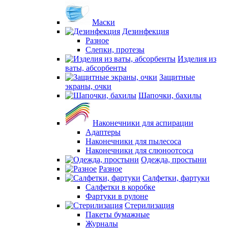
Маски
Дезинфекция
Разное
Слепки, протезы
Изделия из
ваты, абсорбенты
Защитные
экраны, очки
Шапочки, бахилы
Наконечники для аспирации
Адаптеры
Наконечники для пылесоса
Наконечники для слюноотсоса
Одежда, простыни
Разное
Салфетки, фартуки
Салфетки в коробке
Фартуки в рулоне
Стерилизация
Пакеты бумажные
Журналы