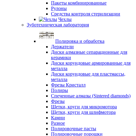
Пакеты комбинированные
Рулоны
Средства контроля стерилизации
Чехлы
Зуботехническая лаборатория
Полировка и обработка
Держатели
Диски алмазные сепарационные для
керамики
Диски корундовые армированные для
металла
Диски корундовые для пластмассы,
металла
Фрезы Кристалл
Полиры
Спеченные алмазы (Sintered diamonds)
Фрезы
Щетки, круги для микромотора
Щетки, круги для шлифмотора
Камни
Разное
Полировочные пасты
Полировочные порошки