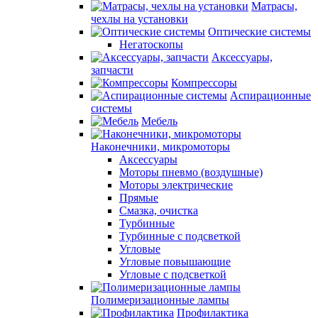
Матрасы,
чехлы на установки
Оптические системы
Негатоскопы
Аксессуары,
запчасти
Компрессоры
Аспирационные
системы
Мебель
Наконечники, микромоторы
Аксессуары
Моторы пневмо (воздушные)
Моторы электрические
Прямые
Смазка, очистка
Турбинные
Турбинные с подсветкой
Угловые
Угловые повышающие
Угловые с подсветкой
Полимеризационные лампы
Профилактика