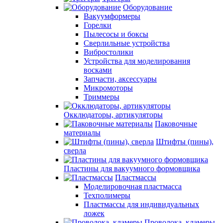
Оборудование
Вакуумформеры
Горелки
Пылесосы и боксы
Сверлильные устройства
Вибростолики
Устройства для моделирования
восками
Запчасти, аксессуары
Микромоторы
Триммеры
Окклюдаторы, артикуляторы
Паковочные
материалы
Штифты (пины),
сверла
Пластины для вакуумного формовщика
Пластмассы
Моделировочная пластмасса
Техполимеры
Пластмассы для индивидуальных
ложек
Проволока, кламеры