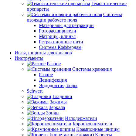
Гемостатические
препараты
Системы
изоляции рабочего поля
Материалы для ретракции
Роторасширители
Матрицы, клинья
Ретракционные нити
Система Коффердам
Иглы, шприцы для каналов
Инструменты
Разное
Системы хранения
Разное
Дезинфекция
Эндодонтия, боры
Schwert
Гладилки
Зажимы
Зеркала
Зонды
Иглодержатели
Коронкосниматели
Крампонные щипцы
Кюреты