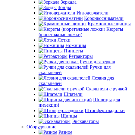
Зеркала
Зонды
Иглодержатели
Коронкосниматели
Крампонные щипцы
Кюреты
(кюретажные ложки)
Лотки
Ножницы
Пинцеты
Ретракторы
Ручки для зеркал
Ручки для
скальпелей
Лезвия для
скальпелей
Скальпели с ручкой
Шпатели
Шприцы для
инъекций
Штопфер-гладилки
Щипцы
Экскаваторы
Оборудование
Разное