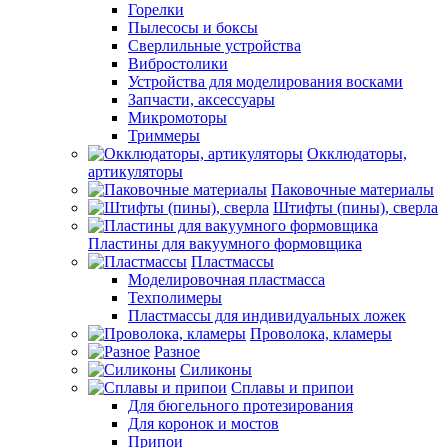
Горелки
Пылесосы и боксы
Сверлильные устройства
Вибростолики
Устройства для моделирования восками
Запчасти, аксессуары
Микромоторы
Триммеры
Окклюдаторы,
артикуляторы
Паковочные материалы
Штифты (пины), сверла
Пластины для вакуумного формовщика
Пластмассы
Моделировочная пластмасса
Техполимеры
Пластмассы для индивидуальных ложек
Проволока, кламеры
Разное
Силиконы
Сплавы и припои
Для бюгельного протезирования
Для коронок и мостов
Припои