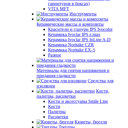
гарнитуров в боксах)
VITA MFT
Инструменты
Керамические массы и композиты
Красители и глазури IPS Ivocolor
Керамика Ivoclar IPS e.max
Керамика Ivoclar IPS InLine A-D
Керамика Noritake CZR
Керамика Noritake EX-3
Разное
Материалы для снятия напряжения и
придания гладкости
Средства для
изоляции
Кисти,
палитры, расцветки
Кисти и аксессуары Smile Line
Кисти
Палитры
Расцветки
Кюветы, бюгеля
Трегеры