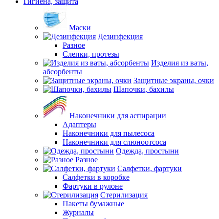
Гигиена, защита
Маски
Дезинфекция
Разное
Слепки, протезы
Изделия из ваты,
абсорбенты
Защитные экраны, очки
Шапочки, бахилы
Наконечники для аспирации
Адаптеры
Наконечники для пылесоса
Наконечники для слюноотсоса
Одежда, простыни
Разное
Салфетки, фартуки
Салфетки в коробке
Фартуки в рулоне
Стерилизация
Пакеты бумажные
Журналы