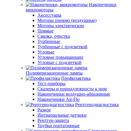
Наконечники,
микромоторы
Аксессуары
Моторы пневмо (воздушные)
Моторы электрические
Прямые
Смазка, очистка
Турбинные
Турбинные с подсветкой
Угловые
Угловые повышающие
Угловые с подсветкой
Полимеризационные лампы
Профилактика
Тест-приборы
Скалеры и принадлежности к ним
Наконечники воздушно-абразивные
Наконечники Air-Flo
Рентгенодиагностика
Разное
Интраоральные датчики
Рентген-защита
Трубки портативные
Стерилизация,