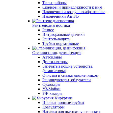
Тест-приборы
Скалеры и принадлежности к ним
Наконечники воздушно-абразивные
Наконечники Air-Flo
Рентгенодиагностика
Разное
Интраоральные датчики
Рентген-защита
Трубки портативные
Стерилизация, дезинфекция
Автоклавы
Дистилляторы
Запечатывающие устройства
(ламинаторы)
Очистка и смазка наконечников
Рециркуляторы, облучатели
Сухожары
УЗ-Мойки
УФ-камеры
Хирургия
Ирригационные трубки
Коагуляторы
Насадки для пьезохирургических