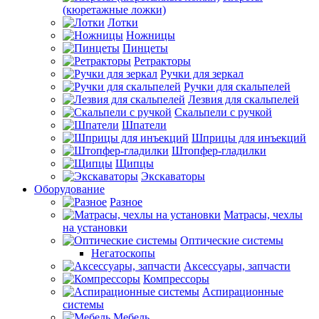
(кюретажные ложки)
Лотки
Ножницы
Пинцеты
Ретракторы
Ручки для зеркал
Ручки для скальпелей
Лезвия для скальпелей
Скальпели с ручкой
Шпатели
Шприцы для инъекций
Штопфер-гладилки
Щипцы
Экскаваторы
Оборудование
Разное
Матрасы, чехлы
на установки
Оптические системы
Негатоскопы
Аксессуары, запчасти
Компрессоры
Аспирационные
системы
Мебель