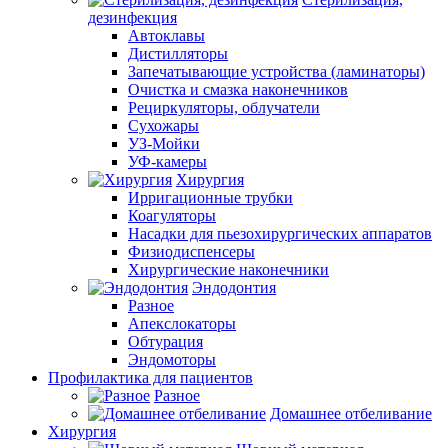
дезинфекция
Автоклавы
Дистилляторы
Запечатывающие устройства (ламинаторы)
Очистка и смазка наконечников
Рециркуляторы, облучатели
Сухожары
УЗ-Мойки
УФ-камеры
Хирургия
Ирригационные трубки
Коагуляторы
Насадки для пьезохирургических аппаратов
Физиодиспенсеры
Хирургические наконечники
Эндодонтия
Разное
Апекслокаторы
Обтурация
Эндомоторы
Профилактика для пациентов
Разное
Домашнее отбеливание
Хирургия