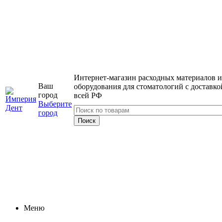
Интернет-магазин расходных материалов и
Ваш
оборудования для стоматологий с доставко
город
всей РФ
Выберите
город
Меню