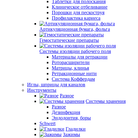
Таблетки для полоскания
Клиническое отбеливание
Порошки для пескоструя
Профилактика кариеса
Артикуляционная бумага, фольга
Гемостатические препараты
Системы изоляции рабочего поля
Материалы для ретракции
Роторасширители
Матрицы, клинья
Ретракционные нити
Система Коффердам
Иглы, шприцы для каналов
Инструменты
Разное
Системы хранения
Разное
Дезинфекция
Эндодонтия, боры
Schwert
Гладилки
Зажимы