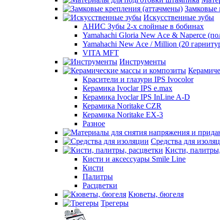
Замковые 
Искусственные зубы
АНИС Зубы 2-х слойные в бобинах
Yamahachi Gloria New Ace & Naperce (п
Yamahachi New Ace / Million (20 гарниту
VITA MFT
Инструменты
Керамиче
Красители и глазури IPS Ivocolor
Керамика Ivoclar IPS e.max
Керамика Ivoclar IPS InLine A-D
Керамика Noritake CZR
Керамика Noritake EX-3
Разное
Средства для изоля
Кисти, палитры
Кисти и аксессуары Smile Line
Кисти
Палитры
Расцветки
Кюветы, бюгеля
Трегеры