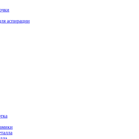
очки
для аспирации
отка
рамики
еталла
алла