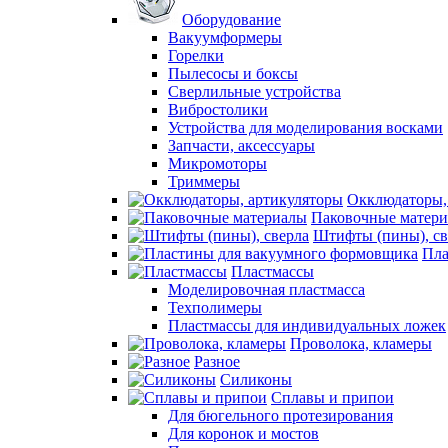
Оборудование
Вакуумформеры
Горелки
Пылесосы и боксы
Сверлильные устройства
Вибростолики
Устройства для моделирования восками
Запчасти, аксессуары
Микромоторы
Триммеры
Окклюдаторы,
Паковочные матер
Штифты (пины), св
Пла
Пластмассы
Моделировочная пластмасса
Техполимеры
Пластмассы для индивидуальных ложек
Проволока, кламеры
Разное
Силиконы
Сплавы и припои
Для бюгельного протезирования
Для коронок и мостов