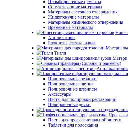
Пломбировочные цементы
Сопутствующие материалы
Материалы светового отверждения
Жидкотекучие материалы
Материалы химического отверждения
Временные материалы
Нанес
Аппликаторы
Блокноты, стекла, чаши
Материалы
Тигли
Матери
Силаны (праймеры)
Аппликационна
Полировальные резинки
Полировальные щетки
Полировочные штрипсы
Аксессуары
Пасты для полировки реставраций
Полировочные диски
Професси
Пасты для профессиональной чистки
Таблетки для полоскания