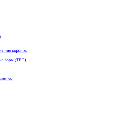
s
езания коронок
ые боры (ТВС)
финиры