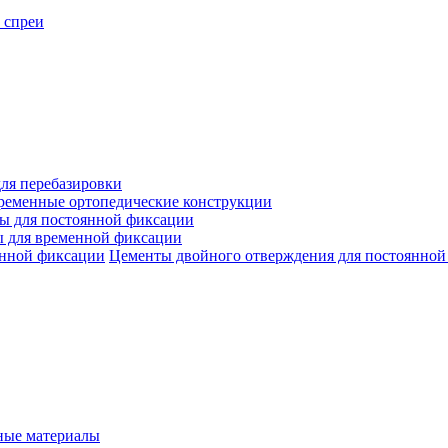
 спреи
ля перебазировки
ременные ортопедические конструкции
ы для постоянной фиксации
 для временной фиксации
Цементы двойного отверждения для постоянной
ые материалы