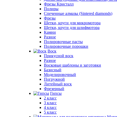
Фрезы Кристалл
Полиры
Спеченные алмазы (Sintered diamonds)
Фрезы
Щетки, круги для микромотора
Щетки, круги для шлифмотора
Камни
Разное
Полировочные пасты
Полировочные порошки
Воск
Прикусной воск
Разное
Восковые шаблоны и заготовки
Базисный
Моделировочный
Погружной
Литейный воск
Фрезерный
Гипсы
2 класс
3 класс
4 класс
5 класс
Мате