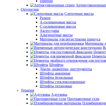
Припои
Артикуляционные
Ортопедия
Слепочные массы
Разное
А-силиконовые массы
С-силиконовые массы
Аксессуары
Альгинатные массы
Материалы для регистрации прикуса
Материалы д
В
Цемент
Цементы
Штифты
Дрили, развертки, инструменты
Штифты анкерные
Штифты беззольные
Штифты стекловолоконные
Штифты титановые
Терапия
Адгезивы
Протравочные гели
Пломбировочн