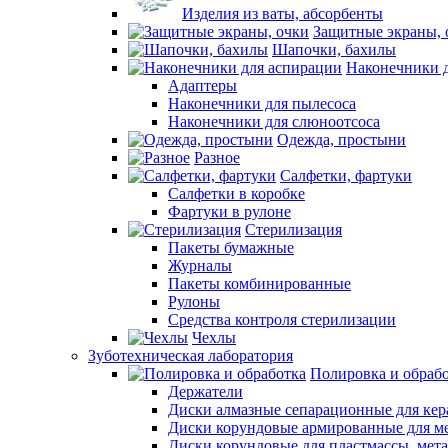
Изделия из ваты, абсорбенты
Защитные экраны, 
Шапочки, бахилы
Наконечники 
Адаптеры
Наконечники для пылесоса
Наконечники для слюноотсоса
Одежда, простыни
Разное
Салфетки, фартуки
Салфетки в коробке
Фартуки в рулоне
Стерилизация
Пакеты бумажные
Журналы
Пакеты комбинированные
Рулоны
Средства контроля стерилизации
Чехлы
Зуботехническая лаборатория
Полировка и обраб
Держатели
Диски алмазные сепарационные для ке
Диски корундовые армированные для м
Диски корундовые для пластмассы, мет