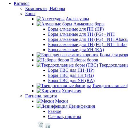
Каталог
Комплекты, Наборы
Боры
Аксессуары
Алмазные боры
Боры алмазные для ПН (HP)
Боры алмазные для ТН (FG) - NTI
Боры алмазные для ТН (FG) - NTI Abacu
Боры алмазные для ТН (FG) - NTI Turbo
Боры алмазные для УН (RA)
Боры для разр
Наборы боров
Твердосплавн
Боры ТВС для ПН (HP)
Боры ТВС для ТН (FG)
Боры ТВС для УН (RA)
Твердосплавные 
Хирургия
Гигиена, защита
Маски
Дезинфекция
Разное
Слепки, протезы