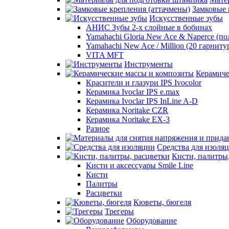
Замковые 
Искусственные зубы
АНИС Зубы 2-х слойные в бобинах
Yamahachi Gloria New Ace & Naperce (п
Yamahachi New Ace / Million (20 гарниту
VITA MFT
Инструменты
Керамиче
Красители и глазури IPS Ivocolor
Керамика Ivoclar IPS e.max
Керамика Ivoclar IPS InLine A-D
Керамика Noritake CZR
Керамика Noritake EX-3
Разное
Средства для изоля
Кисти, палитры
Кисти и аксессуары Smile Line
Кисти
Палитры
Расцветки
Кюветы, бюгеля
Трегеры
Оборудование