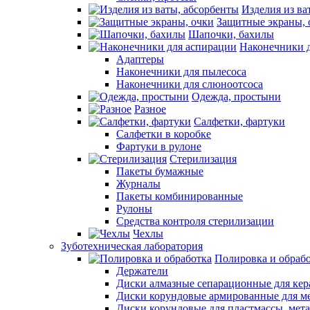
Изделия из ва
Защитные экраны, 
Шапочки, бахилы
Наконечники 
Адаптеры
Наконечники для пылесоса
Наконечники для слюноотсоса
Одежда, простыни
Разное
Салфетки, фартуки
Салфетки в коробке
Фартуки в рулоне
Стерилизация
Пакеты бумажные
Журналы
Пакеты комбинированные
Рулоны
Средства контроля стерилизации
Чехлы
Зуботехническая лаборатория
Полировка и обраб
Держатели
Диски алмазные сепарационные для ке
Диски корундовые армированные для м
Диски корундовые для пластмассы, мет