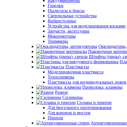
Вакуумформеры
Горелки
Пылесосы и боксы
Сверлильные устройства
Вибростолики
Устройства для моделирования восками
Запчасти, аксессуары
Микромоторы
Триммеры
Окклюдаторы,
Паковочные матер
Штифты (пины), св
Пла
Пластмассы
Моделировочная пластмасса
Техполимеры
Пластмассы для индивидуальных ложек
Проволока, кламеры
Разное
Силиконы
Сплавы и припои
Для бюгельного протезирования
Для коронок и мостов
Припои
Артикуляционные