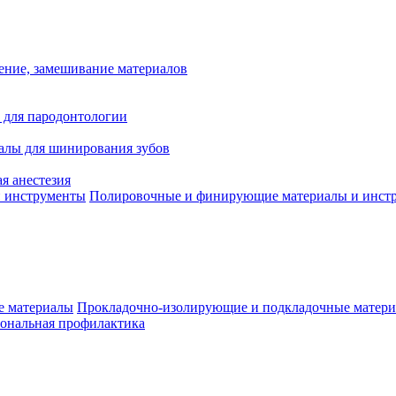
ение, замешивание материалов
 для пародонтологии
алы для шинирования зубов
я анестезия
Полировочные и финирующие материалы и инст
Прокладочно-изолирующие и подкладочные матер
ональная профилактика