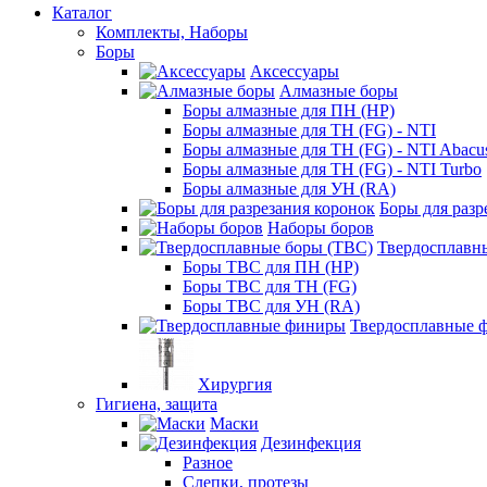
Каталог
Комплекты, Наборы
Боры
Аксессуары
Алмазные боры
Боры алмазные для ПН (HP)
Боры алмазные для ТН (FG) - NTI
Боры алмазные для ТН (FG) - NTI Abacu
Боры алмазные для ТН (FG) - NTI Turbo
Боры алмазные для УН (RA)
Боры для разр
Наборы боров
Твердосплавн
Боры ТВС для ПН (HP)
Боры ТВС для ТН (FG)
Боры ТВС для УН (RA)
Твердосплавные 
Хирургия
Гигиена, защита
Маски
Дезинфекция
Разное
Слепки, протезы