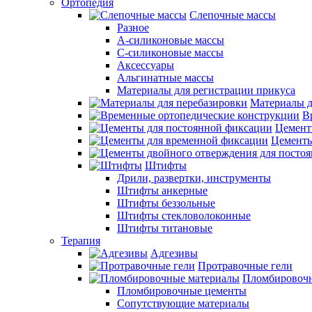
Ортопедия
Слепочные массы
Разное
А-силиконовые массы
С-силиконовые массы
Аксессуары
Альгинатные массы
Материалы для регистрации прикуса
Материалы д
В
Цемент
Цементы
Штифты
Дрили, развертки, инструменты
Штифты анкерные
Штифты беззольные
Штифты стекловолоконные
Штифты титановые
Терапия
Адгезивы
Протравочные гели
Пломбировочн
Пломбировочные цементы
Сопутствующие материалы