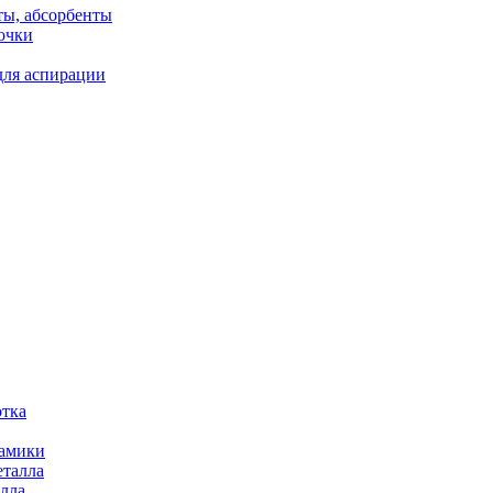
ты, абсорбенты
очки
для аспирации
отка
рамики
еталла
алла