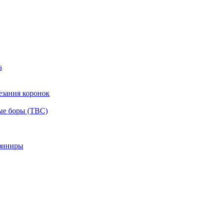
s
езания коронок
ые боры (ТВС)
финиры