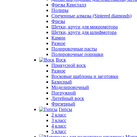
Фрезы Кристалл
Полиры
Спеченные алмазы (Sintered diamonds)
Фрезы
Щетки, круги для микромотора
Щетки, круги для шлифмотора
Камни
Разное
Полировочные пасты
Полировочные порошки
Воск
Прикусной воск
Разное
Восковые шаблоны и заготовки
Базисный
Моделировочный
Погружной
Литейный воск
Фрезерный
Гипсы
2 класс
3 класс
4 класс
5 класс
Мате