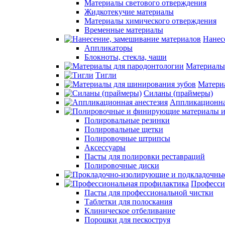
Материалы светового отверждения
Жидкотекучие материалы
Материалы химического отверждения
Временные материалы
Нанес
Аппликаторы
Блокноты, стекла, чаши
Материалы
Тигли
Матери
Силаны (праймеры)
Аппликационна
Полировальные резинки
Полировальные щетки
Полировочные штрипсы
Аксессуары
Пасты для полировки реставраций
Полировочные диски
Професси
Пасты для профессиональной чистки
Таблетки для полоскания
Клиническое отбеливание
Порошки для пескоструя