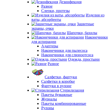
Дезинфекция
Разное
Слепки, протезы
Изделия из
ваты, абсорбенты
Защитные
экраны, очки
Шапочки, бахилы
Наконечники
для аспирации
Адаптеры
Наконечники для пылесоса
Наконечники для слюноотсоса
Одежда, простыни
Разное
Салфетки, фартуки
Салфетки в коробке
Фартуки в рулоне
Стерилизация
Пакеты бумажные
Журналы
Пакеты комбинированные
Рулоны