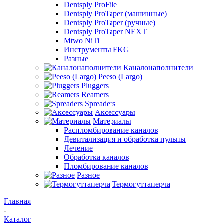
Dentsply ProFile
Dentsply ProTaper (машинные)
Dentsply ProTaper (ручные)
Dentsply ProTaper NEXT
Mtwo NiTi
Инструменты FKG
Разные
Каналонаполнители
Peeso (Largo)
Pluggers
Reamers
Spreaders
Аксессуары
Материалы
Распломбирование каналов
Девитализация и обработка пульпы
Лечение
Обработка каналов
Пломбирование каналов
Разное
Термогуттаперча
Главная
-
Каталог