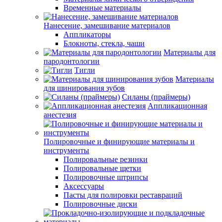
Временные материалы
Нанесение, замешивание материалов
Аппликаторы
Блокноты, стекла, чаши
Материалы для
пародонтологии
Тигли
Материалы
для шинирования зубов
Силаны (праймеры)
Аппликационная
анестезия
Полировочные и финирующие материалы и
инструменты
Полировальные резинки
Полировальные щетки
Полировочные штрипсы
Аксессуары
Пасты для полировки реставраций
Полировочные диски