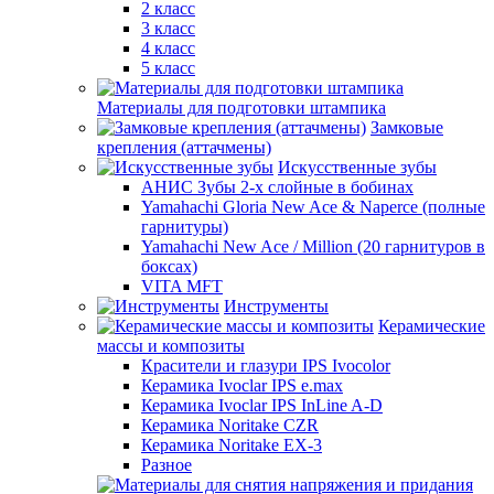
2 класс
3 класс
4 класс
5 класс
Материалы для подготовки штампика
Замковые
крепления (аттачмены)
Искусственные зубы
АНИС Зубы 2-х слойные в бобинах
Yamahachi Gloria New Ace & Naperce (полные
гарнитуры)
Yamahachi New Ace / Million (20 гарнитуров в
боксах)
VITA MFT
Инструменты
Керамические
массы и композиты
Красители и глазури IPS Ivocolor
Керамика Ivoclar IPS e.max
Керамика Ivoclar IPS InLine A-D
Керамика Noritake CZR
Керамика Noritake EX-3
Разное