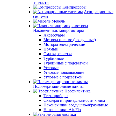
запчасти
Компрессоры
Аспирационные
системы
Мебель
Наконечники, микромоторы
Аксессуары
Моторы пневмо (воздушные)
Моторы электрические
Прямые
Смазка, очистка
Турбинные
Турбинные с подсветкой
Угловые
Угловые повышающие
Угловые с подсветкой
Полимеризационные лампы
Профилактика
Тест-приборы
Скалеры и принадлежности к ним
Наконечники воздушно-абразивные
Наконечники Air-Flo