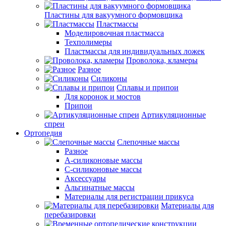
Пластины для вакуумного формовщика
Пластмассы
Моделировочная пластмасса
Техполимеры
Пластмассы для индивидуальных ложек
Проволока, кламеры
Разное
Силиконы
Сплавы и припои
Для коронок и мостов
Припои
Артикуляционные
спреи
Ортопедия
Слепочные массы
Разное
А-силиконовые массы
С-силиконовые массы
Аксессуары
Альгинатные массы
Материалы для регистрации прикуса
Материалы для
перебазировки