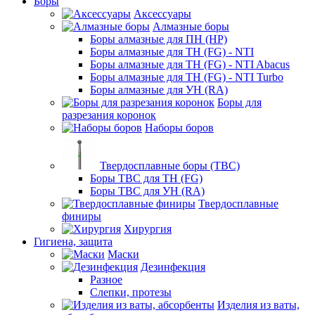
Боры
Аксессуары
Алмазные боры
Боры алмазные для ПН (HP)
Боры алмазные для ТН (FG) - NTI
Боры алмазные для ТН (FG) - NTI Abacus
Боры алмазные для ТН (FG) - NTI Turbo
Боры алмазные для УН (RA)
Боры для
разрезания коронок
Наборы боров
Твердосплавные боры (ТВС)
Боры ТВС для ТН (FG)
Боры ТВС для УН (RA)
Твердосплавные
финиры
Хирургия
Гигиена, защита
Маски
Дезинфекция
Разное
Слепки, протезы
Изделия из ваты,