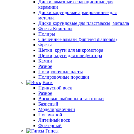
Диски алмазные сепарационные для
керамики
Диски корундовые армированные для
металла
Диски корундовые для пластмассы, металла
Фрезы Кристалл
Полиры
Спеченные алмазы (Sintered diamonds)
Фрезы
Щетки, круги для микромотора
Щетки, круги для шлифмотора
Камни
Разное
Полировочные пасты
Полировочные порошки
Воск
Прикусной воск
Разное
Восковые шаблоны и заготовки
Базисный
Моделировочный
Погружной
Литейный воск
Фрезерный
Гипсы