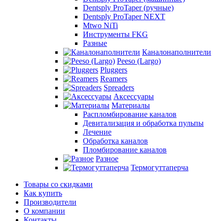
Dentsply ProTaper (ручные)
Dentsply ProTaper NEXT
Mtwo NiTi
Инструменты FKG
Разные
Каналонаполнители
Peeso (Largo)
Pluggers
Reamers
Spreaders
Аксессуары
Материалы
Распломбирование каналов
Девитализация и обработка пульпы
Лечение
Обработка каналов
Пломбирование каналов
Разное
Термогуттаперча
Товары со скидками
Как купить
Производители
О компании
Контакты