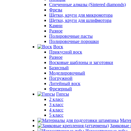
Спеченные алмазы (Sintered diamonds)
Фрезы
Щетки, круги для микромотора
Щетки, круги для шлифмотора
Камни
Разное
Полировочные пасты
Полировочные порошки
Воск
Прикусной воск
Разное
Восковые шаблоны и заготовки
Базисный
Моделировочный
Погружной
Литейный воск
Фрезерный
Гипсы
2 класс
3 класс
4 класс
5 класс
Мате
Замковые 
Искусственные зубы