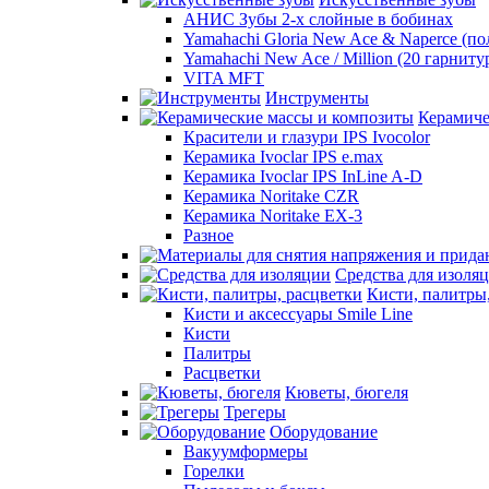
АНИС Зубы 2-х слойные в бобинах
Yamahachi Gloria New Ace & Naperce (п
Yamahachi New Ace / Million (20 гарниту
VITA MFT
Инструменты
Керамиче
Красители и глазури IPS Ivocolor
Керамика Ivoclar IPS e.max
Керамика Ivoclar IPS InLine A-D
Керамика Noritake CZR
Керамика Noritake EX-3
Разное
Средства для изоля
Кисти, палитры
Кисти и аксессуары Smile Line
Кисти
Палитры
Расцветки
Кюветы, бюгеля
Трегеры
Оборудование
Вакуумформеры
Горелки