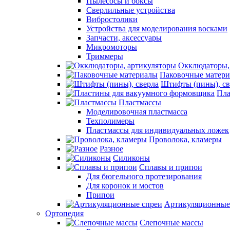
Пылесосы и боксы
Сверлильные устройства
Вибростолики
Устройства для моделирования восками
Запчасти, аксессуары
Микромоторы
Триммеры
Окклюдаторы,
Паковочные матер
Штифты (пины), св
Пла
Пластмассы
Моделировочная пластмасса
Техполимеры
Пластмассы для индивидуальных ложек
Проволока, кламеры
Разное
Силиконы
Сплавы и припои
Для бюгельного протезирования
Для коронок и мостов
Припои
Артикуляционные
Ортопедия
Слепочные массы