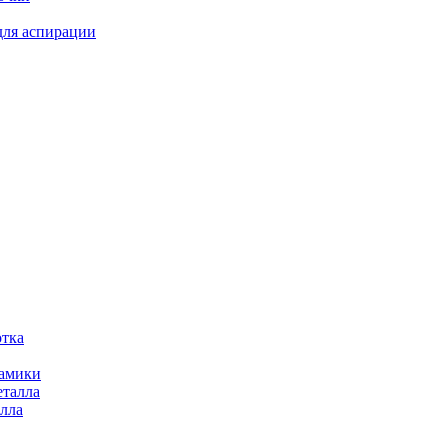
для аспирации
отка
рамики
еталла
алла