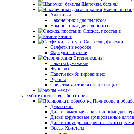
Шапочки, бахилы
Наконечники 
Адаптеры
Наконечники для пылесоса
Наконечники для слюноотсоса
Одежда, простыни
Разное
Салфетки, фартуки
Салфетки в коробке
Фартуки в рулоне
Стерилизация
Пакеты бумажные
Журналы
Пакеты комбинированные
Рулоны
Средства контроля стерилизации
Чехлы
Зуботехническая лаборатория
Полировка и обраб
Держатели
Диски алмазные сепарационные для ке
Диски корундовые армированные для м
Диски корундовые для пластмассы, мет
Фрезы Кристалл
Полиры