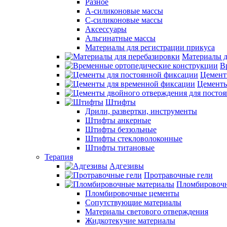
Разное
А-силиконовые массы
С-силиконовые массы
Аксессуары
Альгинатные массы
Материалы для регистрации прикуса
Материалы д
В
Цемент
Цементы
Штифты
Дрили, развертки, инструменты
Штифты анкерные
Штифты беззольные
Штифты стекловолоконные
Штифты титановые
Терапия
Адгезивы
Протравочные гели
Пломбировочн
Пломбировочные цементы
Сопутствующие материалы
Материалы светового отверждения
Жидкотекучие материалы