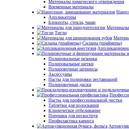
Материалы химического отверждения
Временные материалы
Нанес
Аппликаторы
Блокноты, стекла, чаши
Материалы
Тигли
Матери
Силаны (праймеры)
Аппликационна
Полировальные резинки
Полировальные щетки
Полировочные штрипсы
Аксессуары
Пасты для полировки реставраций
Полировочные диски
Професси
Пасты для профессиональной чистки
Таблетки для полоскания
Клиническое отбеливание
Порошки для пескоструя
Профилактика кариеса
Артикуляц