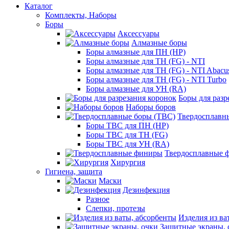
Каталог
Комплекты, Наборы
Боры
Аксессуары
Алмазные боры
Боры алмазные для ПН (HP)
Боры алмазные для ТН (FG) - NTI
Боры алмазные для ТН (FG) - NTI Abacu
Боры алмазные для ТН (FG) - NTI Turbo
Боры алмазные для УН (RA)
Боры для разр
Наборы боров
Твердосплавн
Боры ТВС для ПН (HP)
Боры ТВС для ТН (FG)
Боры ТВС для УН (RA)
Твердосплавные 
Хирургия
Гигиена, защита
Маски
Дезинфекция
Разное
Слепки, протезы
Изделия из ва
Защитные экраны, 