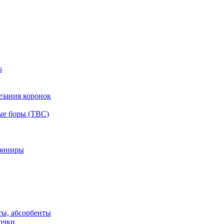
s
езания коронок
ые боры (ТВС)
финиры
ты, абсорбенты
очки