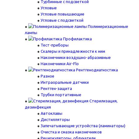
Турбинные с подсветкой
Угловые
Угловые повышающие
Угловые с подсветкой
Полимеризационные
лампы
Профилактика
Тест-приборы
Скалеры и принадлежности к ним
Наконечники воздушно-абразивные
Наконечники Air-Flo
Рентгенодиагностика
Разное
Интраоральные датчики
Рентген-защита
Трубки портативные
Стерилизация,
дезинфекция
Автоклавы
Дистилляторы
Запечатывающие устройства (ламинаторы)
Очистка и смазка наконечников
Рециркуляторы, облучатели