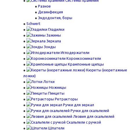
Системы хранения
Разное
Дезинфекция
Эндодонтия, боры
Schwert
Гладилки
Зажимы
Зеркала
Зонды
Иглодержатели
Коронкосниматели
Крампонные щипцы
Кюреты (кюретажные
ложки)
Лотки
Ножницы
Пинцеты
Ретракторы
Ручки для зеркал
Ручки для скальпелей
Лезвия для скальпелей
Скальпели с ручкой
Шпатели