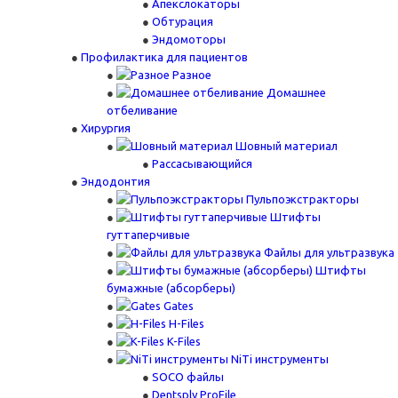
Апекслокаторы
Обтурация
Эндомоторы
Профилактика для пациентов
Разное
Домашнее
отбеливание
Хирургия
Шовный материал
Рассасывающийся
Эндодонтия
Пульпоэкстракторы
Штифты
гуттаперчивые
Файлы для ультразвука
Штифты
бумажные (абсорберы)
Gates
H-Files
K-Files
NiTi инструменты
SOCO файлы
Dentsply ProFile