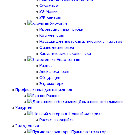
Сухожары
УЗ-Мойки
УФ-камеры
Хирургия
Ирригационные трубки
Коагуляторы
Насадки для пьезохирургических аппаратов
Физиодиспенсеры
Хирургические наконечники
Эндодонтия
Разное
Апекслокаторы
Обтурация
Эндомоторы
Профилактика для пациентов
Разное
Домашнее отбеливание
Хирургия
Шовный материал
Рассасывающийся
Эндодонтия
Пульпоэкстракторы