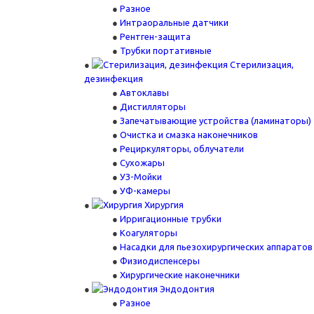
Разное
Интраоральные датчики
Рентген-защита
Трубки портативные
Стерилизация,
дезинфекция
Автоклавы
Дистилляторы
Запечатывающие устройства (ламинаторы)
Очистка и смазка наконечников
Рециркуляторы, облучатели
Сухожары
УЗ-Мойки
УФ-камеры
Хирургия
Ирригационные трубки
Коагуляторы
Насадки для пьезохирургических аппаратов
Физиодиспенсеры
Хирургические наконечники
Эндодонтия
Разное