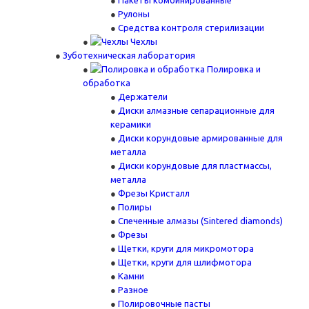
Пакеты комбинированные
Рулоны
Средства контроля стерилизации
Чехлы
Зуботехническая лаборатория
Полировка и
обработка
Держатели
Диски алмазные сепарационные для
керамики
Диски корундовые армированные для
металла
Диски корундовые для пластмассы,
металла
Фрезы Кристалл
Полиры
Спеченные алмазы (Sintered diamonds)
Фрезы
Щетки, круги для микромотора
Щетки, круги для шлифмотора
Камни
Разное
Полировочные пасты