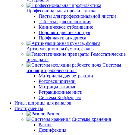
Профессиональная профилактика
Пасты для профессиональной чистки
Таблетки для полоскания
Клиническое отбеливание
Порошки для пескоструя
Профилактика кариеса
Артикуляционная бумага, фольга
Гемостатические
препараты
Системы
изоляции рабочего поля
Материалы для ретракции
Роторасширители
Матрицы, клинья
Ретракционные нити
Система Коффердам
Иглы, шприцы для каналов
Инструменты
Разное
Системы хранения
Разное
Дезинфекция