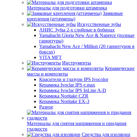
Материалы для подготовки штампика
Замковые
крепления (аттачмены)
Искусственные зубы
АНИС Зубы 2-х слойные в бобинах
Yamahachi Gloria New Ace & Naperce (полные
гарнитуры)
Yamahachi New Ace / Million (20 гарнитуров в
боксах)
VITA MFT
Инструменты
Керамические
массы и композиты
Красители и глазури IPS Ivocolor
Керамика Ivoclar IPS e.max
Керамика Ivoclar IPS InLine A-D
Керамика Noritake CZR
Керамика Noritake EX-3
Разное
Материалы для снятия напряжения и придания
гладкости
Средства для изоляции