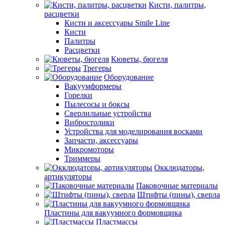
Кисти, палитры,
расцветки
Кисти и аксессуары Smile Line
Кисти
Палитры
Расцветки
Кюветы, бюгеля
Трегеры
Оборудование
Вакуумформеры
Горелки
Пылесосы и боксы
Сверлильные устройства
Вибростолики
Устройства для моделирования восками
Запчасти, аксессуары
Микромоторы
Триммеры
Окклюдаторы,
артикуляторы
Паковочные материалы
Штифты (пины), сверла
Пластины для вакуумного формовщика
Пластмассы