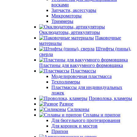
восками
Запчасти, аксессуары
Микромоторы
Триммеры
Окклюдаторы, артикуляторы
Паковочные
материалы
Штифты (пины),
сверла
Пластины для вакуумного формовщика
Пластмассы
Моделировочная пластмасса
Техполимеры
Пластмассы для индивидуальных
ложек
Проволока, кламеры
Разное
Силиконы
Сплавы и припои
Для бюгельного протезирования
Для коронок и мостов
Припои