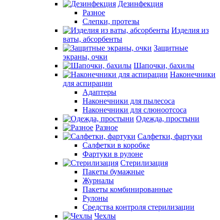
Дезинфекция
Разное
Слепки, протезы
Изделия из
ваты, абсорбенты
Защитные
экраны, очки
Шапочки, бахилы
Наконечники
для аспирации
Адаптеры
Наконечники для пылесоса
Наконечники для слюноотсоса
Одежда, простыни
Разное
Салфетки, фартуки
Салфетки в коробке
Фартуки в рулоне
Стерилизация
Пакеты бумажные
Журналы
Пакеты комбинированные
Рулоны
Средства контроля стерилизации
Чехлы