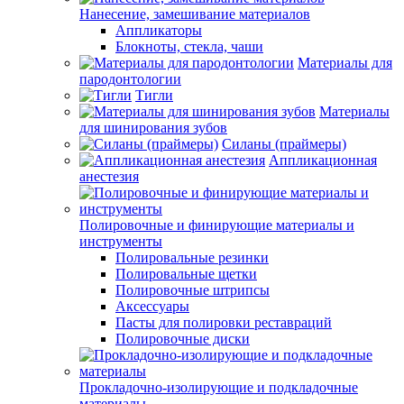
Нанесение, замешивание материалов
Аппликаторы
Блокноты, стекла, чаши
Материалы для
пародонтологии
Тигли
Материалы
для шинирования зубов
Силаны (праймеры)
Аппликационная
анестезия
Полировочные и финирующие материалы и
инструменты
Полировальные резинки
Полировальные щетки
Полировочные штрипсы
Аксессуары
Пасты для полировки реставраций
Полировочные диски
Прокладочно-изолирующие и подкладочные
материалы