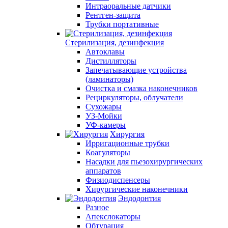
Интраоральные датчики
Рентген-защита
Трубки портативные
Стерилизация, дезинфекция
Автоклавы
Дистилляторы
Запечатывающие устройства
(ламинаторы)
Очистка и смазка наконечников
Рециркуляторы, облучатели
Сухожары
УЗ-Мойки
УФ-камеры
Хирургия
Ирригационные трубки
Коагуляторы
Насадки для пьезохирургических
аппаратов
Физиодиспенсеры
Хирургические наконечники
Эндодонтия
Разное
Апекслокаторы
Обтурация