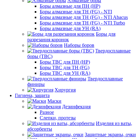
Алмазные боры
Боры алмазные для ПН (HP)
Боры алмазные для ТН (FG) - NTI
Боры алмазные для ТН (FG) - NTI Abacus
Боры алмазные для ТН (FG) - NTI Turbo
Боры алмазные для УН (RA)
Боры для
разрезания коронок
Наборы боров
Твердосплавные
боры (ТВС)
Боры ТВС для ПН (HP)
Боры ТВС для ТН (FG)
Боры ТВС для УН (RA)
Твердосплавные
финиры
Хирургия
Гигиена, защита
Маски
Дезинфекция
Разное
Слепки, протезы
Изделия из ваты,
абсорбенты
Защитные экраны, очки