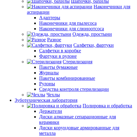
Шапочки, бахилы
Наконечники для
аспирации
Адаптеры
Наконечники для пылесоса
Наконечники для слюноотсоса
Одежда, простыни
Разное
Салфетки, фартуки
Салфетки в коробке
Фартуки в рулоне
Стерилизация
Пакеты бумажные
Журналы
Пакеты комбинированные
Рулоны
Средства контроля стерилизации
Чехлы
Зуботехническая лаборатория
Полировка и обработка
Держатели
Диски алмазные сепарационные для
керамики
Диски корундовые армированные для
металла