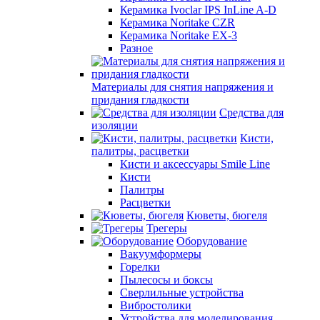
Керамика Ivoclar IPS InLine A-D
Керамика Noritake CZR
Керамика Noritake EX-3
Разное
Материалы для снятия напряжения и
придания гладкости
Средства для
изоляции
Кисти,
палитры, расцветки
Кисти и аксессуары Smile Line
Кисти
Палитры
Расцветки
Кюветы, бюгеля
Трегеры
Оборудование
Вакуумформеры
Горелки
Пылесосы и боксы
Сверлильные устройства
Вибростолики
Устройства для моделирования