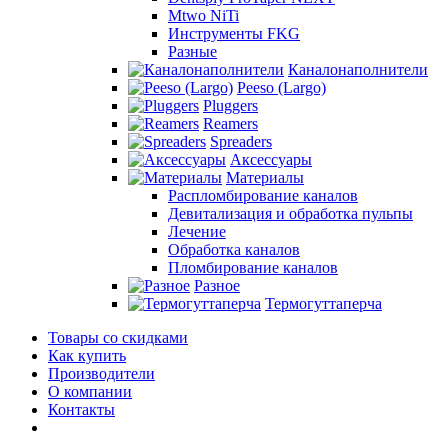
Mtwo NiTi
Инструменты FKG
Разные
Каналонаполнители
Peeso (Largo)
Pluggers
Reamers
Spreaders
Аксессуары
Материалы
Распломбирование каналов
Девитализация и обработка пульпы
Лечение
Обработка каналов
Пломбирование каналов
Разное
Термогуттаперча
Товары со скидками
Как купить
Производители
О компании
Контакты