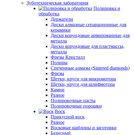
Зуботехническая лаборатория
Полировка и
обработка
Держатели
Диски алмазные сепарационные для
керамики
Диски корундовые армированные для
металла
Диски корундовые для пластмассы,
металла
Фрезы Кристалл
Полиры
Спеченные алмазы (Sintered diamonds)
Фрезы
Щетки, круги для микромотора
Щетки, круги для шлифмотора
Камни
Разное
Полировочные пасты
Полировочные порошки
Воск
Прикусной воск
Разное
Восковые шаблоны и заготовки
Базисный