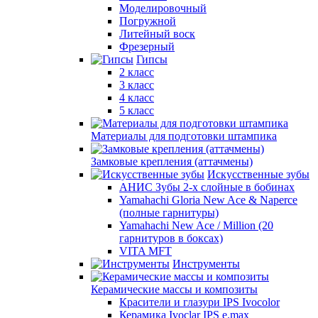
Моделировочный
Погружной
Литейный воск
Фрезерный
Гипсы
2 класс
3 класс
4 класс
5 класс
Материалы для подготовки штампика
Замковые крепления (аттачмены)
Искусственные зубы
АНИС Зубы 2-х слойные в бобинах
Yamahachi Gloria New Ace & Naperce
(полные гарнитуры)
Yamahachi New Ace / Million (20
гарнитуров в боксах)
VITA MFT
Инструменты
Керамические массы и композиты
Красители и глазури IPS Ivocolor
Керамика Ivoclar IPS e.max