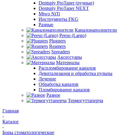
Dentsply ProTaper (ручные)
Dentsply ProTaper NEXT
Mtwo NiTi
Инструменты FKG
Разные
Каналонаполнители
Peeso (Largo)
Pluggers
Reamers
Spreaders
Аксессуары
Материалы
Распломбирование каналов
Девитализация и обработка пульпы
Лечение
Обработка каналов
Пломбирование каналов
Разное
Термогуттаперча
Главная
-
Каталог
-
Боры стоматологические