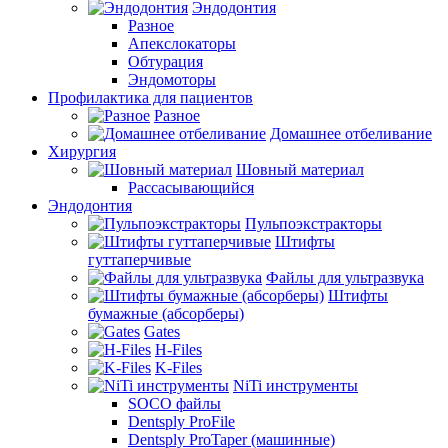
Эндодонтия
Разное
Апекслокаторы
Обтурация
Эндомоторы
Профилактика для пациентов
Разное
Домашнее отбеливание
Хирургия
Шовный материал
Рассасывающийся
Эндодонтия
Пульпоэкстракторы
Штифты
гуттаперчивые
Файлы для ультразвука
Штифты
бумажные (абсорберы)
Gates
H-Files
K-Files
NiTi инструменты
SOCO файлы
Dentsply ProFile
Dentsply ProTaper (машинные)