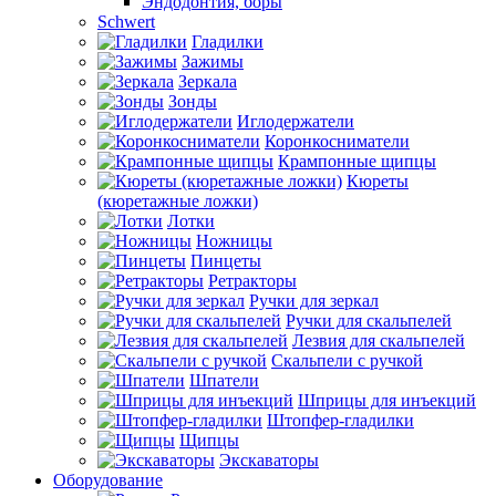
Эндодонтия, боры
Schwert
Гладилки
Зажимы
Зеркала
Зонды
Иглодержатели
Коронкосниматели
Крампонные щипцы
Кюреты
(кюретажные ложки)
Лотки
Ножницы
Пинцеты
Ретракторы
Ручки для зеркал
Ручки для скальпелей
Лезвия для скальпелей
Скальпели с ручкой
Шпатели
Шприцы для инъекций
Штопфер-гладилки
Щипцы
Экскаваторы
Оборудование