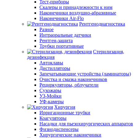
Тест-приборы
Скалеры и принадлежности к ним
Наконечники воздушно-абразивные
Наконечники Air-Flo
Рентгенодиагностика
Разное
Интраоральные датчики
Рентген-защита
Трубки портативные
Стерилизация,
дезинфекция
Автоклавы
Дистилляторы
Запечатывающие устройства (ламинаторы)
Очистка и смазка наконечников
Рециркуляторы, облучатели
Сухожары
УЗ-Мойки
УФ-камеры
Хирургия
Ирригационные трубки
Коагуляторы
Насадки для пьезохирургических аппаратов
Физиодиспенсеры
Хирургические наконечники