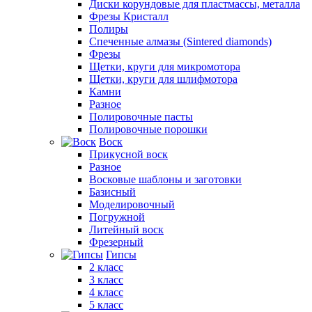
Диски корундовые для пластмассы, металла
Фрезы Кристалл
Полиры
Спеченные алмазы (Sintered diamonds)
Фрезы
Щетки, круги для микромотора
Щетки, круги для шлифмотора
Камни
Разное
Полировочные пасты
Полировочные порошки
Воск
Прикусной воск
Разное
Восковые шаблоны и заготовки
Базисный
Моделировочный
Погружной
Литейный воск
Фрезерный
Гипсы
2 класс
3 класс
4 класс
5 класс