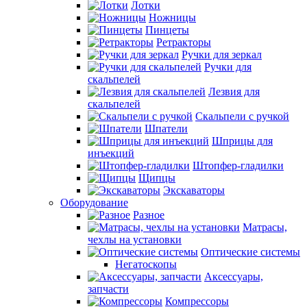
Лотки
Ножницы
Пинцеты
Ретракторы
Ручки для зеркал
Ручки для
скальпелей
Лезвия для
скальпелей
Скальпели с ручкой
Шпатели
Шприцы для
инъекций
Штопфер-гладилки
Щипцы
Экскаваторы
Оборудование
Разное
Матрасы,
чехлы на установки
Оптические системы
Негатоскопы
Аксессуары,
запчасти
Компрессоры