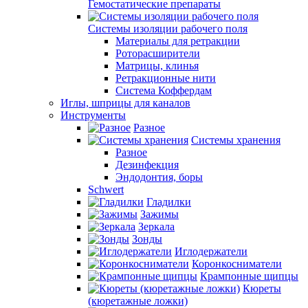
Гемостатические препараты
Системы изоляции рабочего поля
Материалы для ретракции
Роторасширители
Матрицы, клинья
Ретракционные нити
Система Коффердам
Иглы, шприцы для каналов
Инструменты
Разное
Системы хранения
Разное
Дезинфекция
Эндодонтия, боры
Schwert
Гладилки
Зажимы
Зеркала
Зонды
Иглодержатели
Коронкосниматели
Крампонные щипцы
Кюреты
(кюретажные ложки)