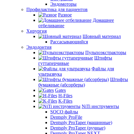
Эндомоторы
Профилактика для пациентов
Разное
Домашнее
отбеливание
Хирургия
Шовный материал
Рассасывающийся
Эндодонтия
Пульпоэкстракторы
Штифты
гуттаперчивые
Файлы для
ультразвука
Штифты
бумажные (абсорберы)
Gates
H-Files
K-Files
NiTi инструменты
SOCO файлы
Dentsply ProFile
Dentsply ProTaper (машинные)
Dentsply ProTaper (ручные)
Dentsply ProTaper NEXT