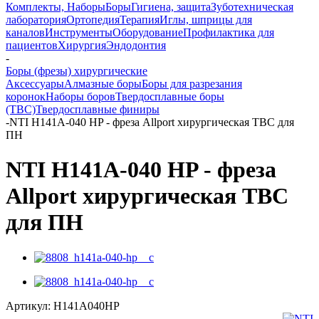
Комплекты, Наборы
Боры
Гигиена, защита
Зуботехническая
лаборатория
Ортопедия
Терапия
Иглы, шприцы для
каналов
Инструменты
Оборудование
Профилактика для
пациентов
Хирургия
Эндодонтия
-
Боры (фрезы) хирургические
Аксессуары
Алмазные боры
Боры для разрезания
коронок
Наборы боров
Твердосплавные боры
(ТВС)
Твердосплавные финиры
-
NTI H141A-040 HP - фреза Allport хирургическая ТВС для
ПН
NTI H141A-040 HP - фреза
Allport хирургическая ТВС
для ПН
Артикул:
H141A040HP