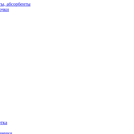
ты, абсорбенты
очки
отка
рамики