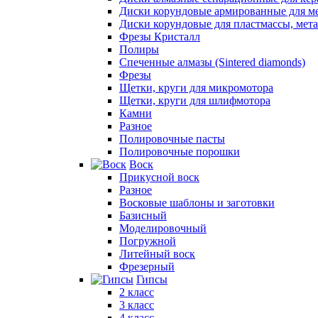
Диски корундовые армированные для м
Диски корундовые для пластмассы, мет
Фрезы Кристалл
Полиры
Спеченные алмазы (Sintered diamonds)
Фрезы
Щетки, круги для микромотора
Щетки, круги для шлифмотора
Камни
Разное
Полировочные пасты
Полировочные порошки
Воск
Прикусной воск
Разное
Восковые шаблоны и заготовки
Базисный
Моделировочный
Погружной
Литейный воск
Фрезерный
Гипсы
2 класс
3 класс
4 класс