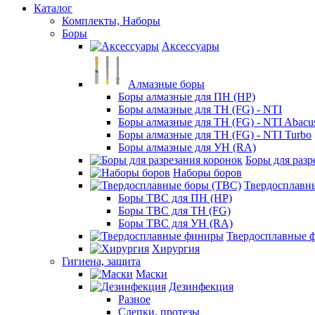
Каталог
Комплекты, Наборы
Боры
Аксессуары
Алмазные боры
Боры алмазные для ПН (HP)
Боры алмазные для ТН (FG) - NTI
Боры алмазные для ТН (FG) - NTI Abacu
Боры алмазные для ТН (FG) - NTI Turbo
Боры алмазные для УН (RA)
Боры для разр
Наборы боров
Твердосплавн
Боры ТВС для ПН (HP)
Боры ТВС для ТН (FG)
Боры ТВС для УН (RA)
Твердосплавные 
Хирургия
Гигиена, защита
Маски
Дезинфекция
Разное
Слепки, протезы