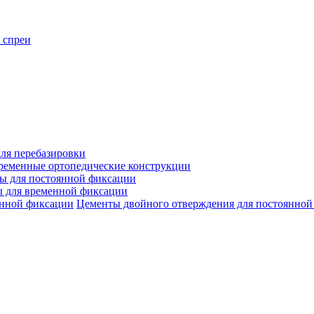
 спреи
ля перебазировки
ременные ортопедические конструкции
ы для постоянной фиксации
 для временной фиксации
Цементы двойного отверждения для постоянной