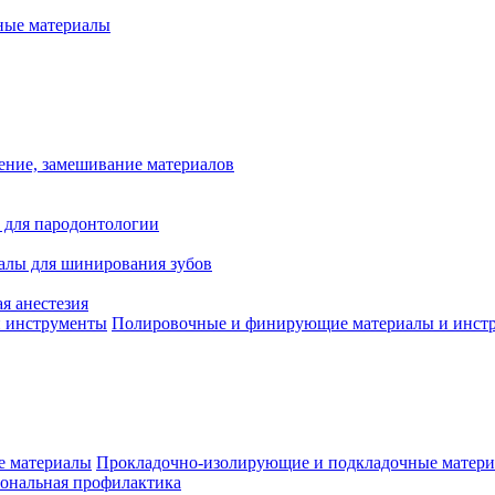
ые материалы
ение, замешивание материалов
 для пародонтологии
алы для шинирования зубов
я анестезия
Полировочные и финирующие материалы и инст
Прокладочно-изолирующие и подкладочные матер
ональная профилактика