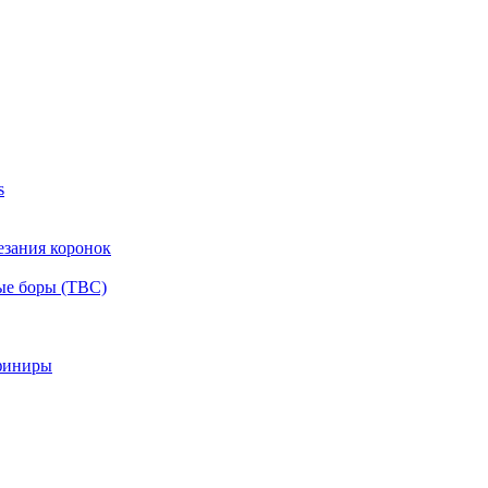
s
езания коронок
ые боры (ТВС)
финиры