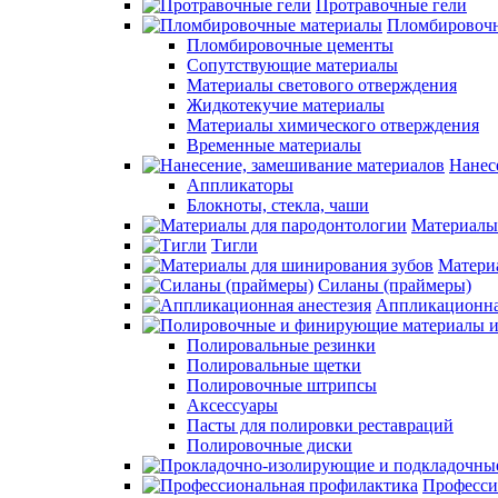
Протравочные гели
Пломбировочн
Пломбировочные цементы
Сопутствующие материалы
Материалы светового отверждения
Жидкотекучие материалы
Материалы химического отверждения
Временные материалы
Нанес
Аппликаторы
Блокноты, стекла, чаши
Материалы
Тигли
Матери
Силаны (праймеры)
Аппликационна
Полировальные резинки
Полировальные щетки
Полировочные штрипсы
Аксессуары
Пасты для полировки реставраций
Полировочные диски
Професси