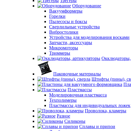
Трегеры
Оборудование
Вакуумформеры
Горелки
Пылесосы и боксы
Сверлильные устройства
Вибростолики
Устройства для моделирования восками
Запчасти, аксессуары
Микромоторы
Триммеры
Окклюдаторы,
Паковочные материалы
Штифты (пины), св
Пла
Пластмассы
Моделировочная пластмасса
Техполимеры
Пластмассы для индивидуальных ложек
Проволока, кламеры
Разное
Силиконы
Сплавы и припои