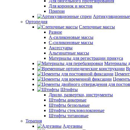
Для бюгельного протезирования
Для коронок и мостов
Припои
Артикуляционные
Ортопедия
Слепочные массы
Разное
А-силиконовые массы
С-силиконовые массы
Аксессуары
Альгинатные массы
Материалы для регистрации прикуса
Материалы д
В
Цемент
Цементы
Штифты
Дрили, развертки, инструменты
Штифты анкерные
Штифты беззольные
Штифты стекловолоконные
Штифты титановые
Терапия
Адгезивы