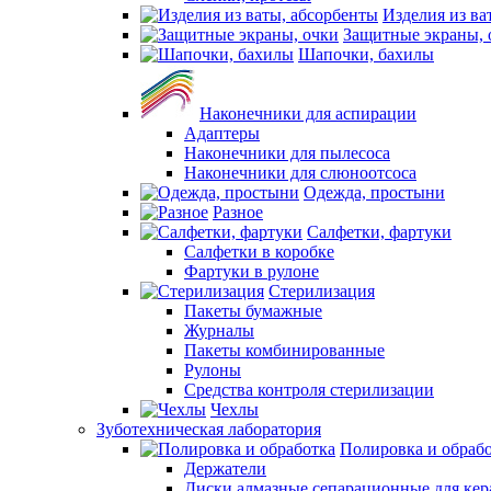
Изделия из ва
Защитные экраны, 
Шапочки, бахилы
Наконечники для аспирации
Адаптеры
Наконечники для пылесоса
Наконечники для слюноотсоса
Одежда, простыни
Разное
Салфетки, фартуки
Салфетки в коробке
Фартуки в рулоне
Стерилизация
Пакеты бумажные
Журналы
Пакеты комбинированные
Рулоны
Средства контроля стерилизации
Чехлы
Зуботехническая лаборатория
Полировка и обраб
Держатели
Диски алмазные сепарационные для ке