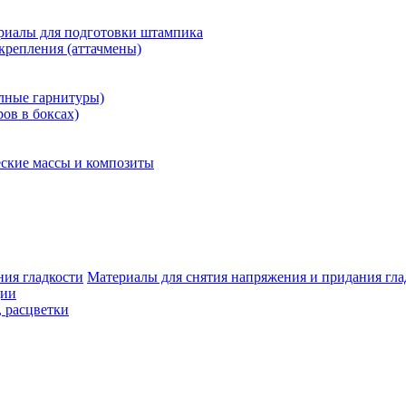
риалы для подготовки штампика
крепления (аттачмены)
олные гарнитуры)
ров в боксах)
ские массы и композиты
Материалы для снятия напряжения и придания гла
ции
, расцветки