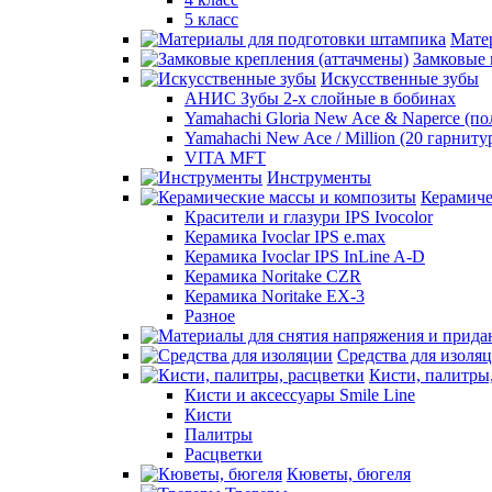
5 класс
Мате
Замковые 
Искусственные зубы
АНИС Зубы 2-х слойные в бобинах
Yamahachi Gloria New Ace & Naperce (п
Yamahachi New Ace / Million (20 гарниту
VITA MFT
Инструменты
Керамиче
Красители и глазури IPS Ivocolor
Керамика Ivoclar IPS e.max
Керамика Ivoclar IPS InLine A-D
Керамика Noritake CZR
Керамика Noritake EX-3
Разное
Средства для изоля
Кисти, палитры
Кисти и аксессуары Smile Line
Кисти
Палитры
Расцветки
Кюветы, бюгеля