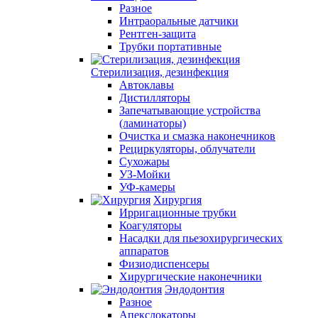
Разное
Интраоральные датчики
Рентген-защита
Трубки портативные
Стерилизация, дезинфекция
Автоклавы
Дистилляторы
Запечатывающие устройства
(ламинаторы)
Очистка и смазка наконечников
Рециркуляторы, облучатели
Сухожары
УЗ-Мойки
УФ-камеры
Хирургия
Ирригационные трубки
Коагуляторы
Насадки для пьезохирургических
аппаратов
Физиодиспенсеры
Хирургические наконечники
Эндодонтия
Разное
Апекслокаторы