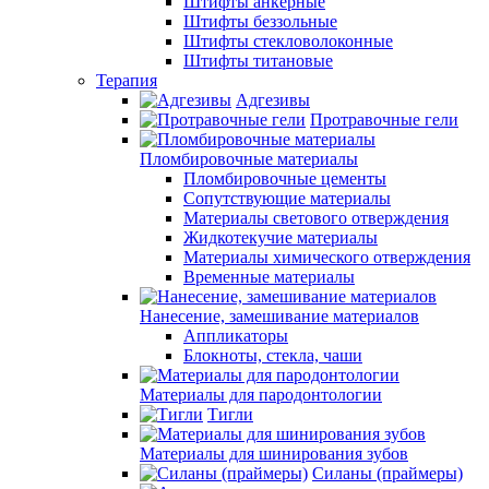
Штифты анкерные
Штифты беззольные
Штифты стекловолоконные
Штифты титановые
Терапия
Адгезивы
Протравочные гели
Пломбировочные материалы
Пломбировочные цементы
Сопутствующие материалы
Материалы светового отверждения
Жидкотекучие материалы
Материалы химического отверждения
Временные материалы
Нанесение, замешивание материалов
Аппликаторы
Блокноты, стекла, чаши
Материалы для пародонтологии
Тигли
Материалы для шинирования зубов
Силаны (праймеры)