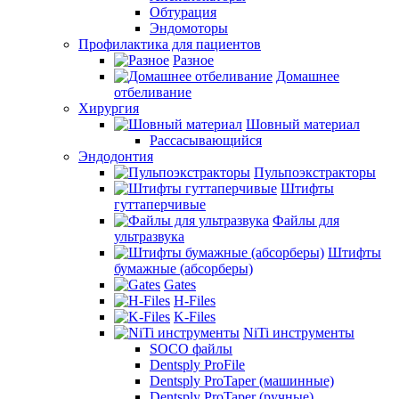
Обтурация
Эндомоторы
Профилактика для пациентов
Разное
Домашнее
отбеливание
Хирургия
Шовный материал
Рассасывающийся
Эндодонтия
Пульпоэкстракторы
Штифты
гуттаперчивые
Файлы для
ультразвука
Штифты
бумажные (абсорберы)
Gates
H-Files
K-Files
NiTi инструменты
SOCO файлы
Dentsply ProFile
Dentsply ProTaper (машинные)
Dentsply ProTaper (ручные)