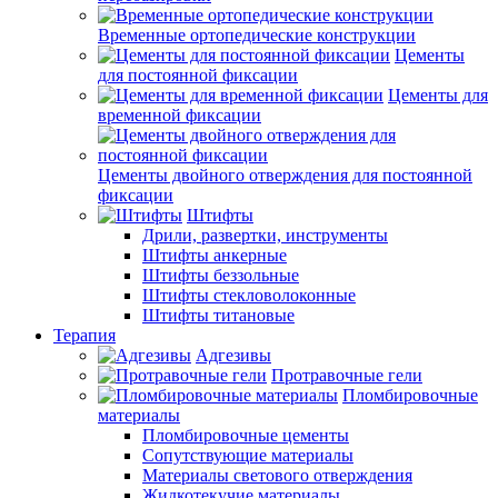
Временные ортопедические конструкции
Цементы
для постоянной фиксации
Цементы для
временной фиксации
Цементы двойного отверждения для постоянной
фиксации
Штифты
Дрили, развертки, инструменты
Штифты анкерные
Штифты беззольные
Штифты стекловолоконные
Штифты титановые
Терапия
Адгезивы
Протравочные гели
Пломбировочные
материалы
Пломбировочные цементы
Сопутствующие материалы
Материалы светового отверждения
Жидкотекучие материалы