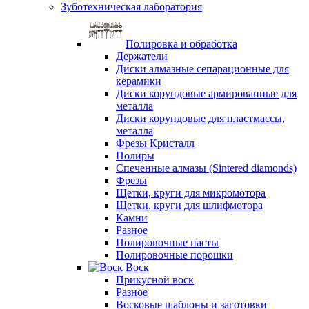
Зуботехническая лаборатория
Полировка и обработка
Держатели
Диски алмазные сепарационные для
керамики
Диски корундовые армированные для
металла
Диски корундовые для пластмассы,
металла
Фрезы Кристалл
Полиры
Спеченные алмазы (Sintered diamonds)
Фрезы
Щетки, круги для микромотора
Щетки, круги для шлифмотора
Камни
Разное
Полировочные пасты
Полировочные порошки
Воск
Прикусной воск
Разное
Восковые шаблоны и заготовки