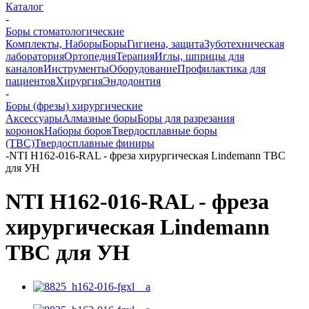
Каталог
-
Боры стоматологические
Комплекты, Наборы
Боры
Гигиена, защита
Зуботехническая
лаборатория
Ортопедия
Терапия
Иглы, шприцы для
каналов
Инструменты
Оборудование
Профилактика для
пациентов
Хирургия
Эндодонтия
-
Боры (фрезы) хирургические
Аксессуары
Алмазные боры
Боры для разрезания
коронок
Наборы боров
Твердосплавные боры
(ТВС)
Твердосплавные финиры
-
NTI H162-016-RAL - фреза хирургическая Lindemann ТВС
для УН
NTI H162-016-RAL - фреза
хирургическая Lindemann
ТВС для УН