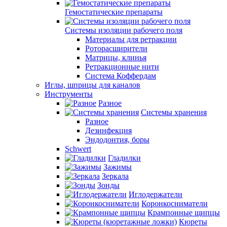
Гемостатические препараты
Системы изоляции рабочего поля
Материалы для ретракции
Роторасширители
Матрицы, клинья
Ретракционные нити
Система Коффердам
Иглы, шприцы для каналов
Инструменты
Разное
Системы хранения
Разное
Дезинфекция
Эндодонтия, боры
Schwert
Гладилки
Зажимы
Зеркала
Зонды
Иглодержатели
Коронкосниматели
Крампонные щипцы
Кюреты