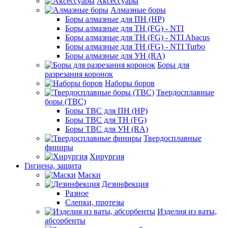
Аксессуары
Алмазные боры
Боры алмазные для ПН (HP)
Боры алмазные для ТН (FG) - NTI
Боры алмазные для ТН (FG) - NTI Abacus
Боры алмазные для ТН (FG) - NTI Turbo
Боры алмазные для УН (RA)
Боры для
разрезания коронок
Наборы боров
Твердосплавные
боры (ТВС)
Боры ТВС для ПН (HP)
Боры ТВС для ТН (FG)
Боры ТВС для УН (RA)
Твердосплавные
финиры
Хирургия
Гигиена, защита
Маски
Дезинфекция
Разное
Слепки, протезы
Изделия из ваты,
абсорбенты