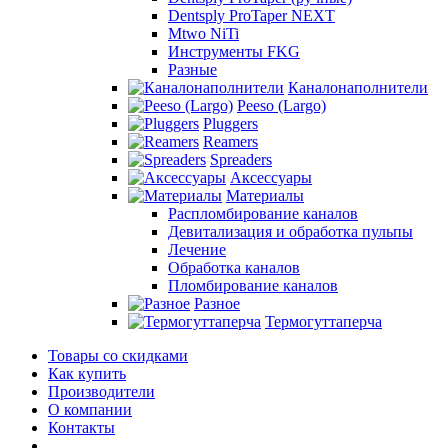
Dentsply ProTaper NEXT
Mtwo NiTi
Инструменты FKG
Разные
Каналонаполнители
Peeso (Largo)
Pluggers
Reamers
Spreaders
Аксессуары
Материалы
Распломбирование каналов
Девитализация и обработка пульпы
Лечение
Обработка каналов
Пломбирование каналов
Разное
Термогуттаперча
Товары со скидками
Как купить
Производители
О компании
Контакты