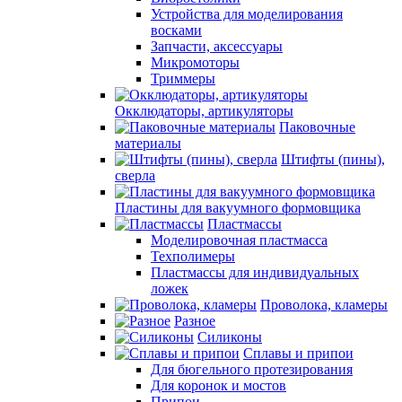
Устройства для моделирования
восками
Запчасти, аксессуары
Микромоторы
Триммеры
Окклюдаторы, артикуляторы
Паковочные
материалы
Штифты (пины),
сверла
Пластины для вакуумного формовщика
Пластмассы
Моделировочная пластмасса
Техполимеры
Пластмассы для индивидуальных
ложек
Проволока, кламеры
Разное
Силиконы
Сплавы и припои
Для бюгельного протезирования
Для коронок и мостов
Припои