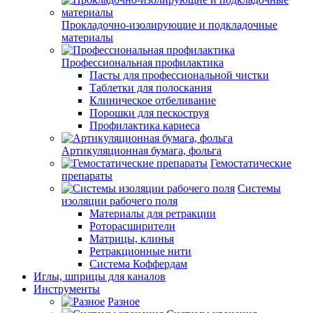
Прокладочно-изолирующие и подкладочные
материалы
Профессиональная профилактика
Пасты для профессиональной чистки
Таблетки для полоскания
Клиническое отбеливание
Порошки для пескоструя
Профилактика кариеса
Артикуляционная бумага, фольга
Гемостатические
препараты
Системы
изоляции рабочего поля
Материалы для ретракции
Роторасширители
Матрицы, клинья
Ретракционные нити
Система Коффердам
Иглы, шприцы для каналов
Инструменты
Разное