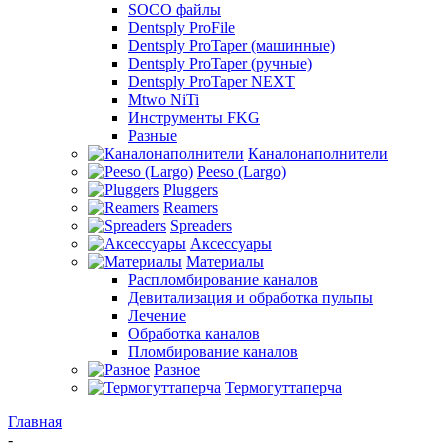
SOCO файлы
Dentsply ProFile
Dentsply ProTaper (машинные)
Dentsply ProTaper (ручные)
Dentsply ProTaper NEXT
Mtwo NiTi
Инструменты FKG
Разные
Каналонаполнители
Peeso (Largo)
Pluggers
Reamers
Spreaders
Аксессуары
Материалы
Распломбирование каналов
Девитализация и обработка пульпы
Лечение
Обработка каналов
Пломбирование каналов
Разное
Термогуттаперча
Главная
-