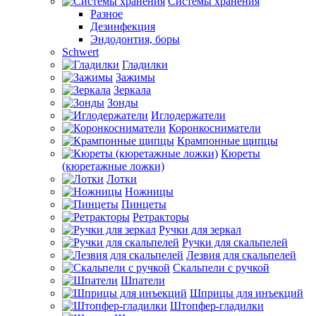
Системы хранения
Разное
Дезинфекция
Эндодонтия, боры
Schwert
Гладилки
Зажимы
Зеркала
Зонды
Иглодержатели
Коронкосниматели
Крампонные щипцы
Кюреты
(кюретажные ложки)
Лотки
Ножницы
Пинцеты
Ретракторы
Ручки для зеркал
Ручки для скальпелей
Лезвия для скальпелей
Скальпели с ручкой
Шпатели
Шприцы для инъекций
Штопфер-гладилки