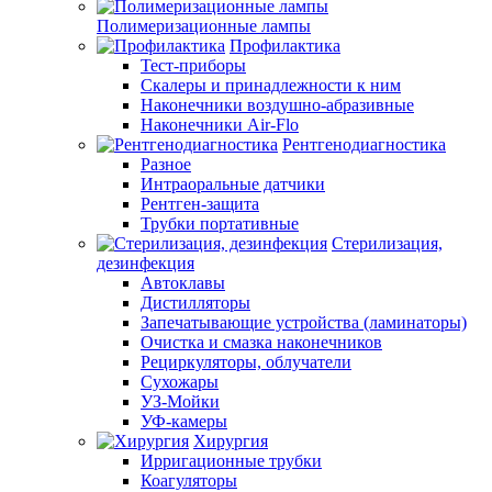
Полимеризационные лампы
Профилактика
Тест-приборы
Скалеры и принадлежности к ним
Наконечники воздушно-абразивные
Наконечники Air-Flo
Рентгенодиагностика
Разное
Интраоральные датчики
Рентген-защита
Трубки портативные
Стерилизация,
дезинфекция
Автоклавы
Дистилляторы
Запечатывающие устройства (ламинаторы)
Очистка и смазка наконечников
Рециркуляторы, облучатели
Сухожары
УЗ-Мойки
УФ-камеры
Хирургия
Ирригационные трубки
Коагуляторы