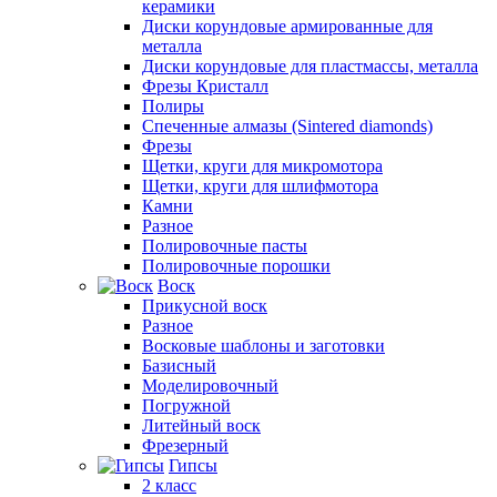
керамики
Диски корундовые армированные для
металла
Диски корундовые для пластмассы, металла
Фрезы Кристалл
Полиры
Спеченные алмазы (Sintered diamonds)
Фрезы
Щетки, круги для микромотора
Щетки, круги для шлифмотора
Камни
Разное
Полировочные пасты
Полировочные порошки
Воск
Прикусной воск
Разное
Восковые шаблоны и заготовки
Базисный
Моделировочный
Погружной
Литейный воск
Фрезерный
Гипсы
2 класс