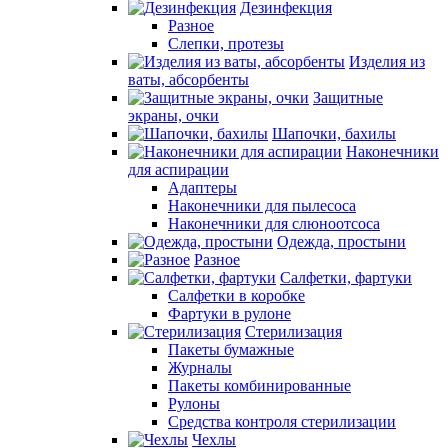
Дезинфекция
Разное
Слепки, протезы
Изделия из
ваты, абсорбенты
Защитные
экраны, очки
Шапочки, бахилы
Наконечники
для аспирации
Адаптеры
Наконечники для пылесоса
Наконечники для слюноотсоса
Одежда, простыни
Разное
Салфетки, фартуки
Салфетки в коробке
Фартуки в рулоне
Стерилизация
Пакеты бумажные
Журналы
Пакеты комбинированные
Рулоны
Средства контроля стерилизации
Чехлы