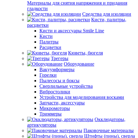
Материалы для снятия напряжения и придания
гладкости
Средства для изоляции
Кисти, палитры,
расцветки
Кисти и аксессуары Smile Line
Кисти
Палитры
Расцветки
Кюветы, бюгеля
Трегеры
Оборудование
Вакуумформеры
Горелки
Пылесосы и боксы
Сверлильные устройства
Вибростолики
Устройства для моделирования восками
Запчасти, аксессуары
Микромоторы
Триммеры
Окклюдаторы,
артикуляторы
Паковочные материалы
Штифты (пины), сверла