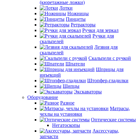
(кюретажные ложки)
Лотки
Ножницы
Пинцеты
Ретракторы
Ручки для зеркал
Ручки для
скальпелей
Лезвия для
скальпелей
Скальпели с ручкой
Шпатели
Шприцы для
инъекций
Штопфер-гладилки
Щипцы
Экскаваторы
Оборудование
Разное
Матрасы,
чехлы на установки
Оптические системы
Негатоскопы
Аксессуары,
запчасти