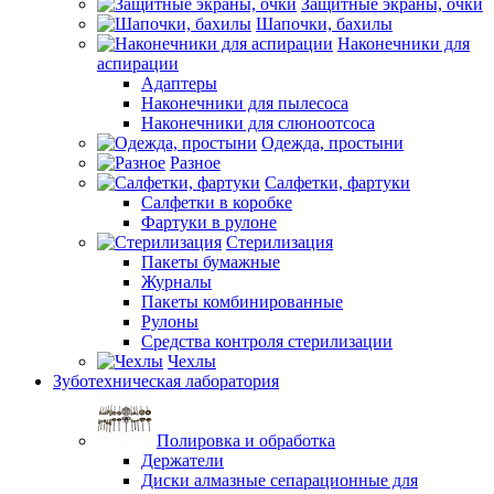
Защитные экраны, очки
Шапочки, бахилы
Наконечники для
аспирации
Адаптеры
Наконечники для пылесоса
Наконечники для слюноотсоса
Одежда, простыни
Разное
Салфетки, фартуки
Салфетки в коробке
Фартуки в рулоне
Стерилизация
Пакеты бумажные
Журналы
Пакеты комбинированные
Рулоны
Средства контроля стерилизации
Чехлы
Зуботехническая лаборатория
Полировка и обработка
Держатели
Диски алмазные сепарационные для