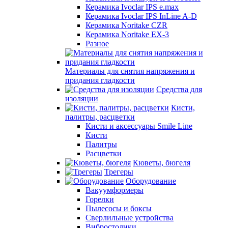
Керамика Ivoclar IPS e.max
Керамика Ivoclar IPS InLine A-D
Керамика Noritake CZR
Керамика Noritake EX-3
Разное
Материалы для снятия напряжения и
придания гладкости
Средства для
изоляции
Кисти,
палитры, расцветки
Кисти и аксессуары Smile Line
Кисти
Палитры
Расцветки
Кюветы, бюгеля
Трегеры
Оборудование
Вакуумформеры
Горелки
Пылесосы и боксы
Сверлильные устройства
Вибростолики