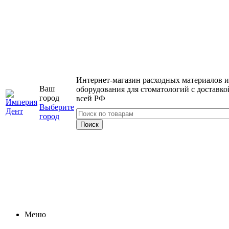
Интернет-магазин расходных материалов и
Ваш
оборудования для стоматологий с доставко
город
всей РФ
Выберите
город
Меню