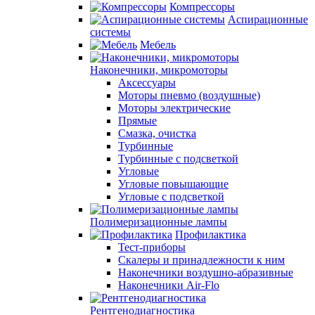
Компрессоры
Аспирационные
системы
Мебель
Наконечники, микромоторы
Аксессуары
Моторы пневмо (воздушные)
Моторы электрические
Прямые
Смазка, очистка
Турбинные
Турбинные с подсветкой
Угловые
Угловые повышающие
Угловые с подсветкой
Полимеризационные лампы
Профилактика
Тест-приборы
Скалеры и принадлежности к ним
Наконечники воздушно-абразивные
Наконечники Air-Flo
Рентгенодиагностика