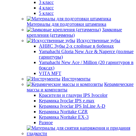
3 класс
4 класс
5 класс
Материалы для подготовки штампика
Замковые
крепления (аттачмены)
Искусственные зубы
АНИС Зубы 2-х слойные в бобинах
Yamahachi Gloria New Ace & Naperce (полные
гарнитуры)
Yamahachi New Ace / Million (20 гарнитуров в
боксах)
VITA MFT
Инструменты
Керамические
массы и композиты
Красители и глазури IPS Ivocolor
Керамика Ivoclar IPS e.max
Керамика Ivoclar IPS InLine A-D
Керамика Noritake CZR
Керамика Noritake EX-3
Разное