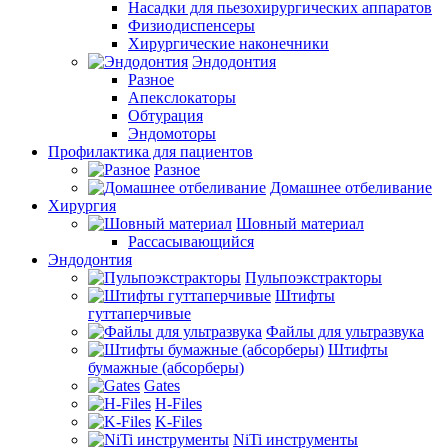
Насадки для пьезохирургических аппаратов
Физиодиспенсеры
Хирургические наконечники
Эндодонтия
Разное
Апекслокаторы
Обтурация
Эндомоторы
Профилактика для пациентов
Разное
Домашнее отбеливание
Хирургия
Шовный материал
Рассасывающийся
Эндодонтия
Пульпоэкстракторы
Штифты
гуттаперчивые
Файлы для ультразвука
Штифты
бумажные (абсорберы)
Gates
H-Files
K-Files
NiTi инструменты