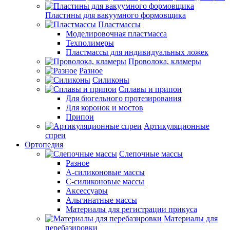
Пластины для вакуумного формовщика
Пластмассы
Моделировочная пластмасса
Техполимеры
Пластмассы для индивидуальных ложек
Проволока, кламеры
Разное
Силиконы
Сплавы и припои
Для бюгельного протезирования
Для коронок и мостов
Припои
Артикуляционные
спреи
Ортопедия
Слепочные массы
Разное
А-силиконовые массы
С-силиконовые массы
Аксессуары
Альгинатные массы
Материалы для регистрации прикуса
Материалы для
перебазировки