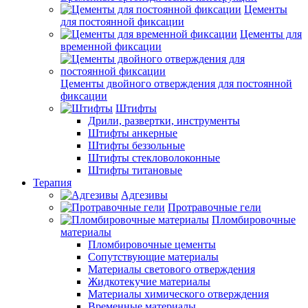
Цементы
для постоянной фиксации
Цементы для
временной фиксации
Цементы двойного отверждения для постоянной
фиксации
Штифты
Дрили, развертки, инструменты
Штифты анкерные
Штифты беззольные
Штифты стекловолоконные
Штифты титановые
Терапия
Адгезивы
Протравочные гели
Пломбировочные
материалы
Пломбировочные цементы
Сопутствующие материалы
Материалы светового отверждения
Жидкотекучие материалы
Материалы химического отверждения
Временные материалы