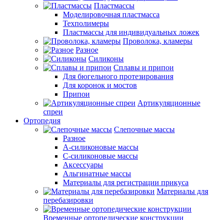
Пластмассы
Моделировочная пластмасса
Техполимеры
Пластмассы для индивидуальных ложек
Проволока, кламеры
Разное
Силиконы
Сплавы и припои
Для бюгельного протезирования
Для коронок и мостов
Припои
Артикуляционные
спреи
Ортопедия
Слепочные массы
Разное
А-силиконовые массы
С-силиконовые массы
Аксессуары
Альгинатные массы
Материалы для регистрации прикуса
Материалы для
перебазировки
Временные ортопедические конструкции