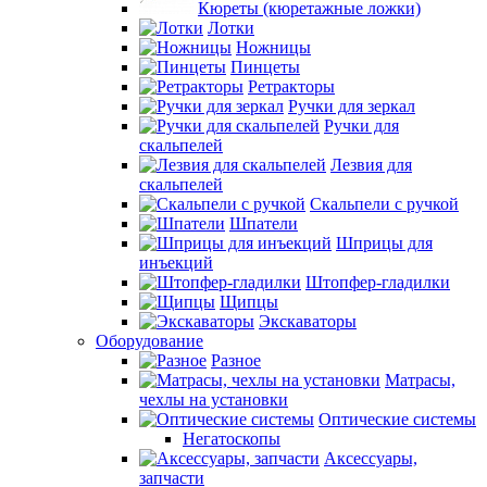
Кюреты (кюретажные ложки)
Лотки
Ножницы
Пинцеты
Ретракторы
Ручки для зеркал
Ручки для
скальпелей
Лезвия для
скальпелей
Скальпели с ручкой
Шпатели
Шприцы для
инъекций
Штопфер-гладилки
Щипцы
Экскаваторы
Оборудование
Разное
Матрасы,
чехлы на установки
Оптические системы
Негатоскопы
Аксессуары,
запчасти