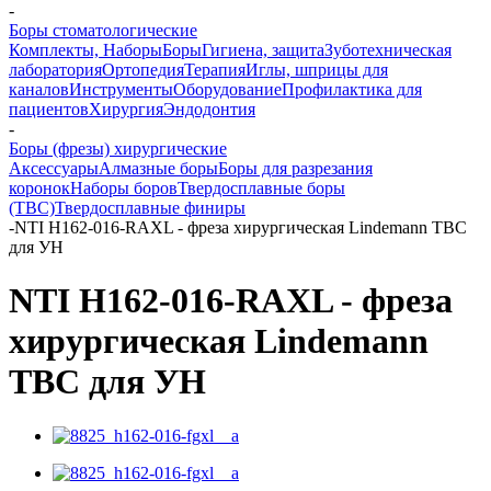
-
Боры стоматологические
Комплекты, Наборы
Боры
Гигиена, защита
Зуботехническая
лаборатория
Ортопедия
Терапия
Иглы, шприцы для
каналов
Инструменты
Оборудование
Профилактика для
пациентов
Хирургия
Эндодонтия
-
Боры (фрезы) хирургические
Аксессуары
Алмазные боры
Боры для разрезания
коронок
Наборы боров
Твердосплавные боры
(ТВС)
Твердосплавные финиры
-
NTI H162-016-RAXL - фреза хирургическая Lindemann ТВС
для УН
NTI H162-016-RAXL - фреза
хирургическая Lindemann
ТВС для УН