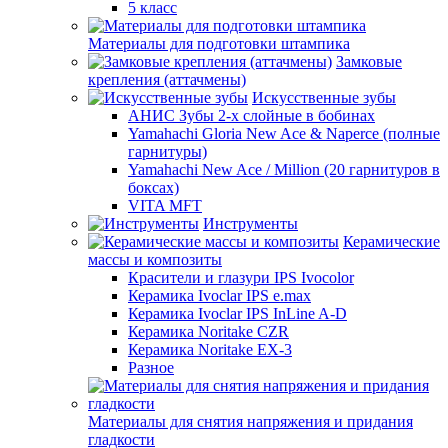
5 класс
Материалы для подготовки штампика
Замковые
крепления (аттачмены)
Искусственные зубы
АНИС Зубы 2-х слойные в бобинах
Yamahachi Gloria New Ace & Naperce (полные
гарнитуры)
Yamahachi New Ace / Million (20 гарнитуров в
боксах)
VITA MFT
Инструменты
Керамические
массы и композиты
Красители и глазури IPS Ivocolor
Керамика Ivoclar IPS e.max
Керамика Ivoclar IPS InLine A-D
Керамика Noritake CZR
Керамика Noritake EX-3
Разное
Материалы для снятия напряжения и придания
гладкости