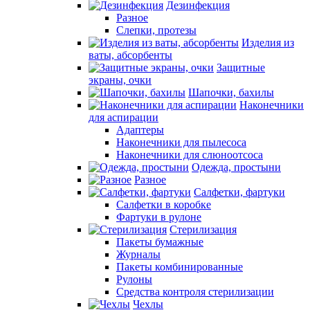
Дезинфекция
Разное
Слепки, протезы
Изделия из
ваты, абсорбенты
Защитные
экраны, очки
Шапочки, бахилы
Наконечники
для аспирации
Адаптеры
Наконечники для пылесоса
Наконечники для слюноотсоса
Одежда, простыни
Разное
Салфетки, фартуки
Салфетки в коробке
Фартуки в рулоне
Стерилизация
Пакеты бумажные
Журналы
Пакеты комбинированные
Рулоны
Средства контроля стерилизации
Чехлы