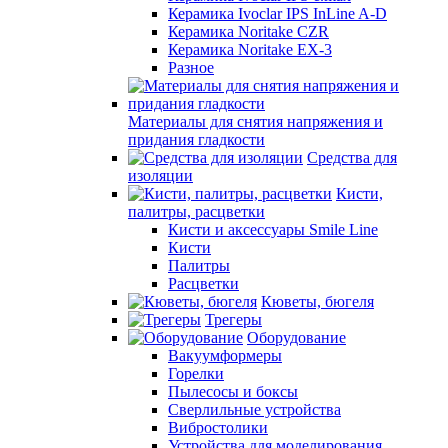
Керамика Ivoclar IPS InLine A-D
Керамика Noritake CZR
Керамика Noritake EX-3
Разное
Материалы для снятия напряжения и
придания гладкости
Средства для
изоляции
Кисти,
палитры, расцветки
Кисти и аксессуары Smile Line
Кисти
Палитры
Расцветки
Кюветы, бюгеля
Трегеры
Оборудование
Вакуумформеры
Горелки
Пылесосы и боксы
Сверлильные устройства
Вибростолики
Устройства для моделирования