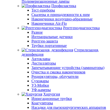
Полимеризационные лампы
Профилактика
Тест-приборы
Скалеры и принадлежности к ним
Наконечники воздушно-абразивные
Наконечники Air-Flo
Рентгенодиагностика
Разное
Интраоральные датчики
Рентген-защита
Трубки портативные
Стерилизация,
дезинфекция
Автоклавы
Дистилляторы
Запечатывающие устройства (ламинаторы)
Очистка и смазка наконечников
Рециркуляторы, облучатели
Сухожары
УЗ-Мойки
УФ-камеры
Хирургия
Ирригационные трубки
Коагуляторы
Насадки для пьезохирургических аппаратов