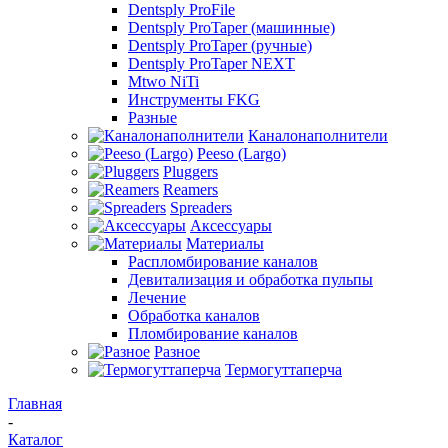
Dentsply ProFile
Dentsply ProTaper (машинные)
Dentsply ProTaper (ручные)
Dentsply ProTaper NEXT
Mtwo NiTi
Инструменты FKG
Разные
Каналонаполнители
Peeso (Largo)
Pluggers
Reamers
Spreaders
Аксессуары
Материалы
Распломбирование каналов
Девитализация и обработка пульпы
Лечение
Обработка каналов
Пломбирование каналов
Разное
Термогуттаперча
Главная
-
Каталог