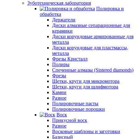
Зуботехническая лаборатория
Полировка и
обработка
Держатели
Диски алмазные сепарационные для
керамики
Диски корундовые армированные для
металла
Диски корундовые для пластмассы,
металла
Фрезы Кристалл
Полиры
Спеченные алмазы (Sintered diamonds)
Фрезы
Щетки, круги для микромотора
Щетки, круги для шлифмотора
Камни
Разное
Полировочные пасты
Полировочные порошки
Воск
Прикусной воск
Разное
Восковые шаблоны и заготовки
Базисный