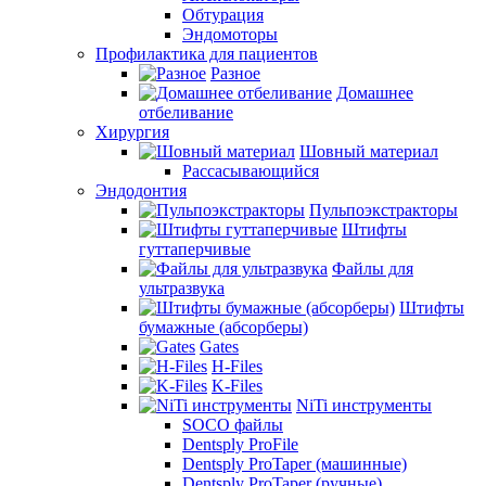
Обтурация
Эндомоторы
Профилактика для пациентов
Разное
Домашнее
отбеливание
Хирургия
Шовный материал
Рассасывающийся
Эндодонтия
Пульпоэкстракторы
Штифты
гуттаперчивые
Файлы для
ультразвука
Штифты
бумажные (абсорберы)
Gates
H-Files
K-Files
NiTi инструменты
SOCO файлы
Dentsply ProFile
Dentsply ProTaper (машинные)
Dentsply ProTaper (ручные)