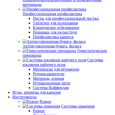
материалы
Профессиональная профилактика
Пасты для профессиональной чистки
Таблетки для полоскания
Клиническое отбеливание
Порошки для пескоструя
Профилактика кариеса
Артикуляционная бумага, фольга
Гемостатические
препараты
Системы
изоляции рабочего поля
Материалы для ретракции
Роторасширители
Матрицы, клинья
Ретракционные нити
Система Коффердам
Иглы, шприцы для каналов
Инструменты
Разное
Системы хранения
Разное