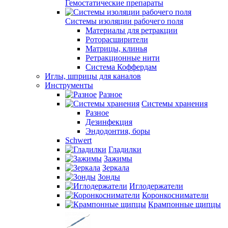
Гемостатические препараты
Системы изоляции рабочего поля
Материалы для ретракции
Роторасширители
Матрицы, клинья
Ретракционные нити
Система Коффердам
Иглы, шприцы для каналов
Инструменты
Разное
Системы хранения
Разное
Дезинфекция
Эндодонтия, боры
Schwert
Гладилки
Зажимы
Зеркала
Зонды
Иглодержатели
Коронкосниматели
Крампонные щипцы