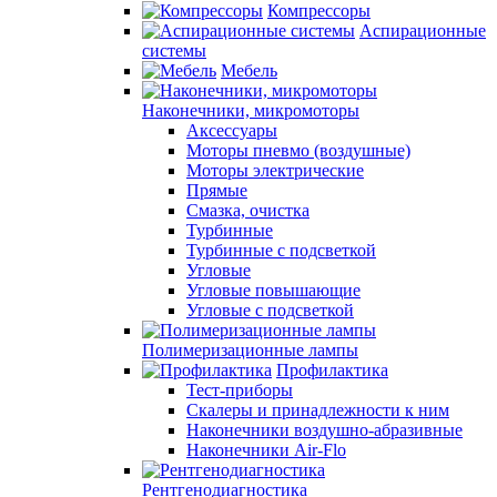
Компрессоры
Аспирационные
системы
Мебель
Наконечники, микромоторы
Аксессуары
Моторы пневмо (воздушные)
Моторы электрические
Прямые
Смазка, очистка
Турбинные
Турбинные с подсветкой
Угловые
Угловые повышающие
Угловые с подсветкой
Полимеризационные лампы
Профилактика
Тест-приборы
Скалеры и принадлежности к ним
Наконечники воздушно-абразивные
Наконечники Air-Flo
Рентгенодиагностика