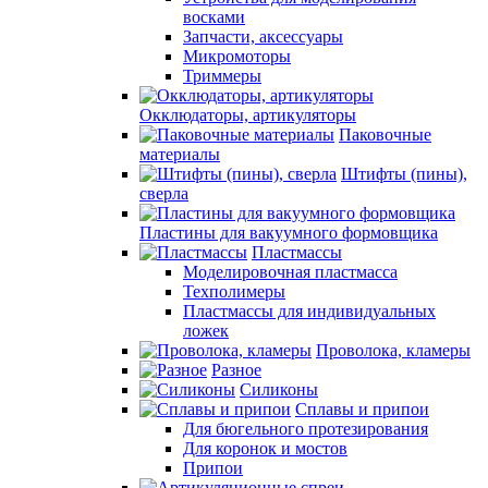
восками
Запчасти, аксессуары
Микромоторы
Триммеры
Окклюдаторы, артикуляторы
Паковочные
материалы
Штифты (пины),
сверла
Пластины для вакуумного формовщика
Пластмассы
Моделировочная пластмасса
Техполимеры
Пластмассы для индивидуальных
ложек
Проволока, кламеры
Разное
Силиконы
Сплавы и припои
Для бюгельного протезирования
Для коронок и мостов
Припои