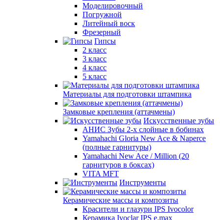
Моделировочный
Погружной
Литейный воск
Фрезерный
Гипсы
2 класс
3 класс
4 класс
5 класс
Материалы для подготовки штампика
Замковые крепления (аттачмены)
Искусственные зубы
АНИС Зубы 2-х слойные в бобинах
Yamahachi Gloria New Ace & Naperce
(полные гарнитуры)
Yamahachi New Ace / Million (20
гарнитуров в боксах)
VITA MFT
Инструменты
Керамические массы и композиты
Красители и глазури IPS Ivocolor
Керамика Ivoclar IPS e.max