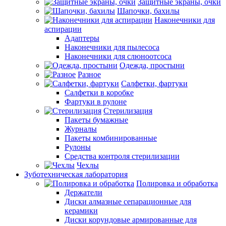
Защитные экраны, очки
Шапочки, бахилы
Наконечники для
аспирации
Адаптеры
Наконечники для пылесоса
Наконечники для слюноотсоса
Одежда, простыни
Разное
Салфетки, фартуки
Салфетки в коробке
Фартуки в рулоне
Стерилизация
Пакеты бумажные
Журналы
Пакеты комбинированные
Рулоны
Средства контроля стерилизации
Чехлы
Зуботехническая лаборатория
Полировка и обработка
Держатели
Диски алмазные сепарационные для
керамики
Диски корундовые армированные для