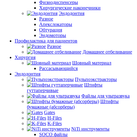
Физиодиспенсеры
Хирургические наконечники
Эндодонтия
Разное
Апекслокаторы
Обтурация
Эндомоторы
Профилактика для пациентов
Разное
Домашнее отбеливание
Хирургия
Шовный материал
Рассасывающийся
Эндодонтия
Пульпоэкстракторы
Штифты
гуттаперчивые
Файлы для ультразвука
Штифты
бумажные (абсорберы)
Gates
H-Files
K-Files
NiTi инструменты
SOCO файлы