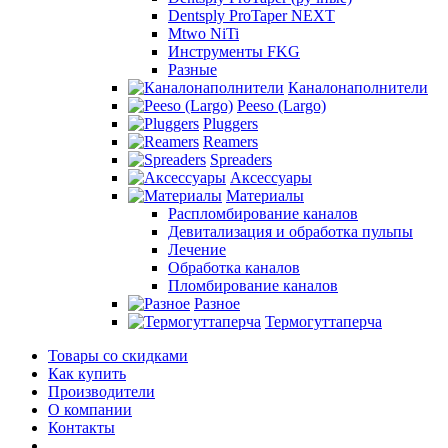
Dentsply ProTaper NEXT
Mtwo NiTi
Инструменты FKG
Разные
Каналонаполнители
Peeso (Largo)
Pluggers
Reamers
Spreaders
Аксессуары
Материалы
Распломбирование каналов
Девитализация и обработка пульпы
Лечение
Обработка каналов
Пломбирование каналов
Разное
Термогуттаперча
Товары со скидками
Как купить
Производители
О компании
Контакты