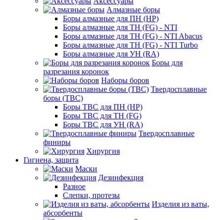
Аксессуары
Алмазные боры
Боры алмазные для ПН (HP)
Боры алмазные для ТН (FG) - NTI
Боры алмазные для ТН (FG) - NTI Abacus
Боры алмазные для ТН (FG) - NTI Turbo
Боры алмазные для УН (RA)
Боры для
разрезания коронок
Наборы боров
Твердосплавные
боры (ТВС)
Боры ТВС для ПН (HP)
Боры ТВС для ТН (FG)
Боры ТВС для УН (RA)
Твердосплавные
финиры
Хирургия
Гигиена, защита
Маски
Дезинфекция
Разное
Слепки, протезы
Изделия из ваты,
абсорбенты