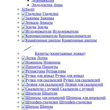
Дезинфекция
Эндодонтия, боры
Schwert
Гладилки
Зажимы
Зеркала
Зонды
Иглодержатели
Коронкосниматели
Крампонные щипцы
Кюреты (кюретажные ложки)
Лотки
Ножницы
Пинцеты
Ретракторы
Ручки для зеркал
Ручки для скальпелей
Лезвия для скальпелей
Скальпели с ручкой
Шпатели
Шприцы для инъекций
Штопфер-гладилки
Щипцы