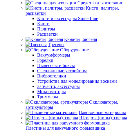
Средства для изоляции
Кисти, палитры,
расцветки
Кисти и аксессуары Smile Line
Кисти
Палитры
Расцветки
Кюветы, бюгеля
Трегеры
Оборудование
Вакуумформеры
Горелки
Пылесосы и боксы
Сверлильные устройства
Вибростолики
Устройства для моделирования восками
Запчасти, аксессуары
Микромоторы
Триммеры
Окклюдаторы,
артикуляторы
Паковочные материалы
Штифты (пины), сверла
Пластины для вакуумного формовщика