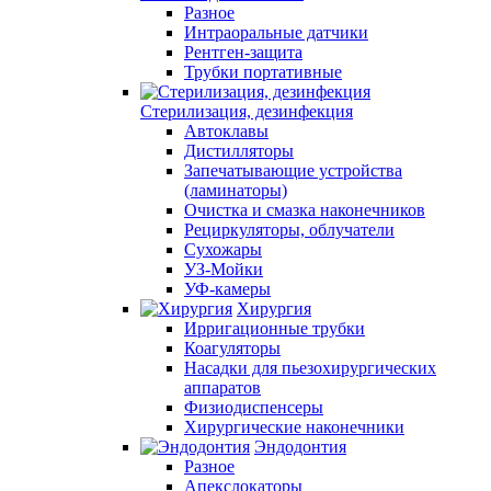
Разное
Интраоральные датчики
Рентген-защита
Трубки портативные
Стерилизация, дезинфекция
Автоклавы
Дистилляторы
Запечатывающие устройства
(ламинаторы)
Очистка и смазка наконечников
Рециркуляторы, облучатели
Сухожары
УЗ-Мойки
УФ-камеры
Хирургия
Ирригационные трубки
Коагуляторы
Насадки для пьезохирургических
аппаратов
Физиодиспенсеры
Хирургические наконечники
Эндодонтия
Разное
Апекслокаторы