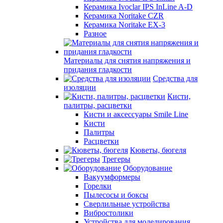
Керамика Ivoclar IPS InLine A-D
Керамика Noritake CZR
Керамика Noritake EX-3
Разное
Материалы для снятия напряжения и
придания гладкости
Средства для
изоляции
Кисти,
палитры, расцветки
Кисти и аксессуары Smile Line
Кисти
Палитры
Расцветки
Кюветы, бюгеля
Трегеры
Оборудование
Вакуумформеры
Горелки
Пылесосы и боксы
Сверлильные устройства
Вибростолики
Устройства для моделирования