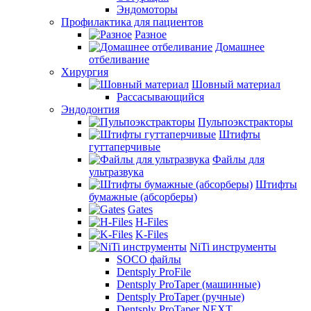
Эндомоторы
Профилактика для пациентов
Разное
Домашнее
отбеливание
Хирургия
Шовный материал
Рассасывающийся
Эндодонтия
Пульпоэкстракторы
Штифты
гуттаперчивые
Файлы для
ультразвука
Штифты
бумажные (абсорберы)
Gates
H-Files
K-Files
NiTi инструменты
SOCO файлы
Dentsply ProFile
Dentsply ProTaper (машинные)
Dentsply ProTaper (ручные)
Dentsply ProTaper NEXT