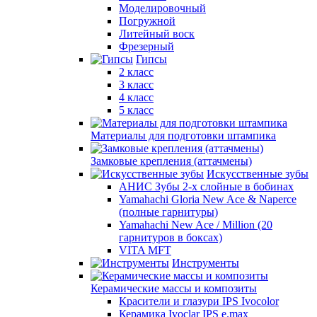
Моделировочный
Погружной
Литейный воск
Фрезерный
Гипсы
2 класс
3 класс
4 класс
5 класс
Материалы для подготовки штампика
Замковые крепления (аттачмены)
Искусственные зубы
АНИС Зубы 2-х слойные в бобинах
Yamahachi Gloria New Ace & Naperce
(полные гарнитуры)
Yamahachi New Ace / Million (20
гарнитуров в боксах)
VITA MFT
Инструменты
Керамические массы и композиты
Красители и глазури IPS Ivocolor
Керамика Ivoclar IPS e.max