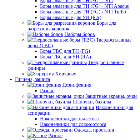
Боры алмазные для ТН (FG) - NTI
Боры алмазные для ТН (FG) - NTI Abacus
Боры алмазные для ТН (FG) - NTI Turbo
Боры алмазные для УН (RA)
Боры для
разрезания коронок
Наборы боров
Твердосплавные
боры (ТВС)
Боры ТВС для ТН (FG)
Боры ТВС для УН (RA)
Твердосплавные
финиры
Хирургия
Гигиена, защита
Дезинфекция
Разное
Защитные экраны, очки
Шапочки, бахилы
Наконечники для
аспирации
Наконечники для пылесоса
Наконечники для слюноотсоса
Одежда, простыни
Разное