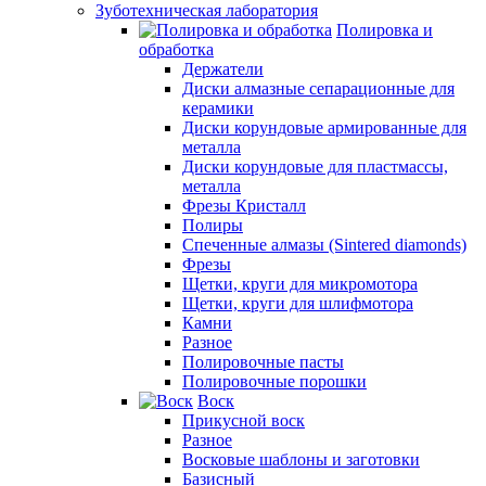
Зуботехническая лаборатория
Полировка и
обработка
Держатели
Диски алмазные сепарационные для
керамики
Диски корундовые армированные для
металла
Диски корундовые для пластмассы,
металла
Фрезы Кристалл
Полиры
Спеченные алмазы (Sintered diamonds)
Фрезы
Щетки, круги для микромотора
Щетки, круги для шлифмотора
Камни
Разное
Полировочные пасты
Полировочные порошки
Воск
Прикусной воск
Разное
Восковые шаблоны и заготовки
Базисный