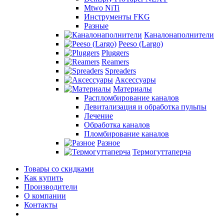
Mtwo NiTi
Инструменты FKG
Разные
Каналонаполнители
Peeso (Largo)
Pluggers
Reamers
Spreaders
Аксессуары
Материалы
Распломбирование каналов
Девитализация и обработка пульпы
Лечение
Обработка каналов
Пломбирование каналов
Разное
Термогуттаперча
Товары со скидками
Как купить
Производители
О компании
Контакты