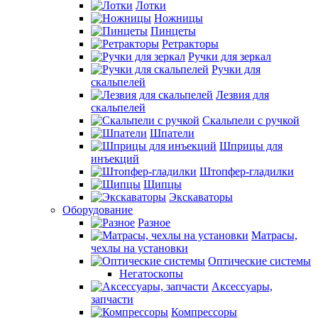
Лотки
Ножницы
Пинцеты
Ретракторы
Ручки для зеркал
Ручки для
скальпелей
Лезвия для
скальпелей
Скальпели с ручкой
Шпатели
Шприцы для
инъекций
Штопфер-гладилки
Щипцы
Экскаваторы
Оборудование
Разное
Матрасы,
чехлы на установки
Оптические системы
Негатоскопы
Аксессуары,
запчасти
Компрессоры