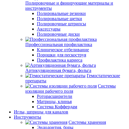
Полировочные и финирующие материалы и
инструменты
Полировальные резинки
Полировальные щетки
Полировочные штрипсы
Аксессуары
Полировочные диски
Профессиональная профилактика
Клиническое отбеливание
Порошки для пескоструя
Профилактика кариеса
Артикуляционная бумага, фольга
Гемостатические
препараты
Системы
изоляции рабочего поля
Роторасширители
Матрицы, клинья
Система Коффердам
Иглы, шприцы для каналов
Инструменты
Системы хранения
Эндодонтия, боры