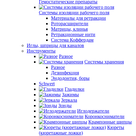
Гемостатические препараты
Системы изоляции рабочего поля
Материалы для ретракции
Роторасширители
Матрицы, клинья
Ретракционные нити
Система Коффердам
Иглы, шприцы для каналов
Инструменты
Разное
Системы хранения
Разное
Дезинфекция
Эндодонтия, боры
Schwert
Гладилки
Зажимы
Зеркала
Зонды
Иглодержатели
Коронкосниматели
Крампонные щипцы
Кюреты
(кюретажные ложки)