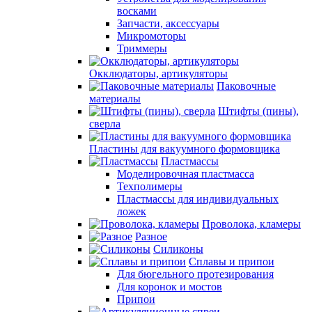
восками
Запчасти, аксессуары
Микромоторы
Триммеры
Окклюдаторы, артикуляторы
Паковочные
материалы
Штифты (пины),
сверла
Пластины для вакуумного формовщика
Пластмассы
Моделировочная пластмасса
Техполимеры
Пластмассы для индивидуальных
ложек
Проволока, кламеры
Разное
Силиконы
Сплавы и припои
Для бюгельного протезирования
Для коронок и мостов
Припои