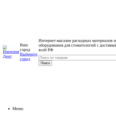
Интернет-магазин расходных материалов и
Ваш
оборудования для стоматологий с доставко
город
всей РФ
Выберите
город
Меню