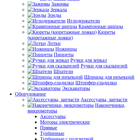
Зажимы
Зеркала
Зонды
Иглодержатели
Крампонные щипцы
Кюреты
(кюретажные ложки)
Лотки
Ножницы
Пинцеты
Ручки для зеркал
Ручки для скальпелей
Шпатели
Шприцы для инъекций
Штопфер-гладилки
Экскаваторы
Оборудование
Аксессуары, запчасти
Наконечники,
микромоторы
Аксессуары
Моторы электрические
Прямые
Турбинные
Турбинные с подсветкой