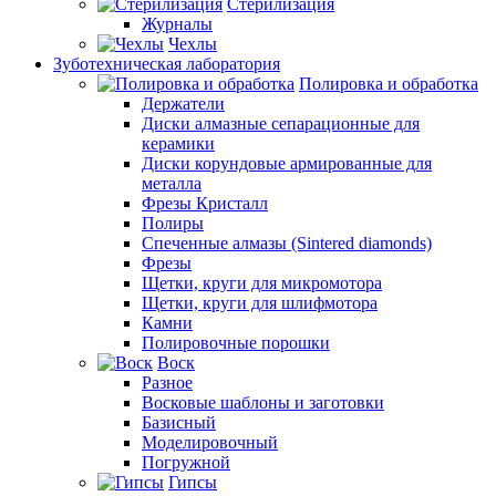
Стерилизация
Журналы
Чехлы
Зуботехническая лаборатория
Полировка и обработка
Держатели
Диски алмазные сепарационные для
керамики
Диски корундовые армированные для
металла
Фрезы Кристалл
Полиры
Спеченные алмазы (Sintered diamonds)
Фрезы
Щетки, круги для микромотора
Щетки, круги для шлифмотора
Камни
Полировочные порошки
Воск
Разное
Восковые шаблоны и заготовки
Базисный
Моделировочный
Погружной
Гипсы