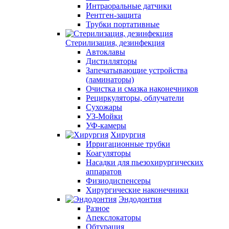
Интраоральные датчики
Рентген-защита
Трубки портативные
Стерилизация, дезинфекция
Автоклавы
Дистилляторы
Запечатывающие устройства
(ламинаторы)
Очистка и смазка наконечников
Рециркуляторы, облучатели
Сухожары
УЗ-Мойки
УФ-камеры
Хирургия
Ирригационные трубки
Коагуляторы
Насадки для пьезохирургических
аппаратов
Физиодиспенсеры
Хирургические наконечники
Эндодонтия
Разное
Апекслокаторы
Обтурация