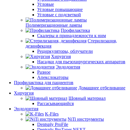
Угловые
Угловые повышающие
Угловые с подсветкой
Полимеризационные лампы
Профилактика
Скалеры и принадлежности к ним
Стерилизация,
дезинфекция
Рециркуляторы, облучатели
Хирургия
Насадки для пьезохирургических аппаратов
Эндодонтия
Разное
Апекслокаторы
Профилактика для пациентов
Домашнее отбеливание
Хирургия
Шовный материал
Рассасывающийся
Эндодонтия
K-Files
NiTi инструменты
Dentsply ProFile
Dentsply ProTaper NEXT