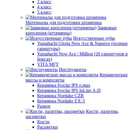
2 класс
4 класс
5 класс
Материалы для подготовки штампика
Замковые
крепления (аттачмены)
Искусственные зубы
Yamahachi Gloria New Ace & Naperce (полные
гарнитуры)
Yamahachi New Ace / Million (20 гарнитуров в
боксах)
VITA MFT
Инструменты
Керамические
массы и композиты
Керамика Ivoclar IPS e.max
Керамика Ivoclar IPS InLine A-D
Керамика Noritake CZR
Керамика Noritake EX-3
Разное
Кисти, палитры,
расцветки
Кисти
Расцветки