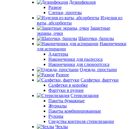
Дезинфекция
Разное
Слепки, протезы
Изделия из
ваты, абсорбенты
Защитные
экраны, очки
Шапочки, бахилы
Наконечники
для аспирации
Адаптеры
Наконечники для пылесоса
Наконечники для слюноотсоса
Одежда, простыни
Разное
Салфетки, фартуки
Салфетки в коробке
Фартуки в рулоне
Стерилизация
Пакеты бумажные
Журналы
Пакеты комбинированные
Рулоны
Средства контроля стерилизации
Чехлы