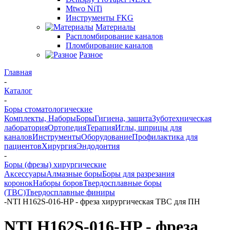
Mtwo NiTi
Инструменты FKG
Материалы
Распломбирование каналов
Пломбирование каналов
Разное
Главная
-
Каталог
-
Боры стоматологические
Комплекты, Наборы
Боры
Гигиена, защита
Зуботехническая
лаборатория
Ортопедия
Терапия
Иглы, шприцы для
каналов
Инструменты
Оборудование
Профилактика для
пациентов
Хирургия
Эндодонтия
-
Боры (фрезы) хирургические
Аксессуары
Алмазные боры
Боры для разрезания
коронок
Наборы боров
Твердосплавные боры
(ТВС)
Твердосплавные финиры
-
NTI H162S-016-HP - фреза хирургическая ТВС для ПН
NTI H162S-016-HP - фреза