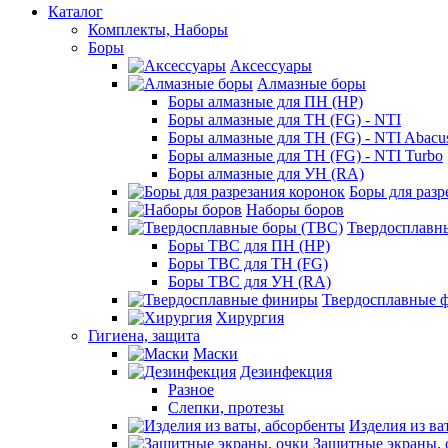
Каталог
Комплекты, Наборы
Боры
Аксессуары
Алмазные боры
Боры алмазные для ПН (HP)
Боры алмазные для ТН (FG) - NTI
Боры алмазные для ТН (FG) - NTI Abacu
Боры алмазные для ТН (FG) - NTI Turbo
Боры алмазные для УН (RA)
Боры для разр
Наборы боров
Твердосплавн
Боры ТВС для ПН (HP)
Боры ТВС для ТН (FG)
Боры ТВС для УН (RA)
Твердосплавные 
Хирургия
Гигиена, защита
Маски
Дезинфекция
Разное
Слепки, протезы
Изделия из ва
Защитные экраны, 