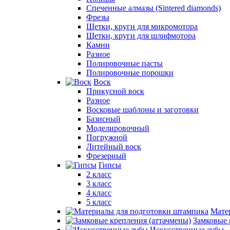
Спеченные алмазы (Sintered diamonds)
Фрезы
Щетки, круги для микромотора
Щетки, круги для шлифмотора
Камни
Разное
Полировочные пасты
Полировочные порошки
Воск
Прикусной воск
Разное
Восковые шаблоны и заготовки
Базисный
Моделировочный
Погружной
Литейный воск
Фрезерный
Гипсы
2 класс
3 класс
4 класс
5 класс
Мате
Замковые 
Искусственные зубы