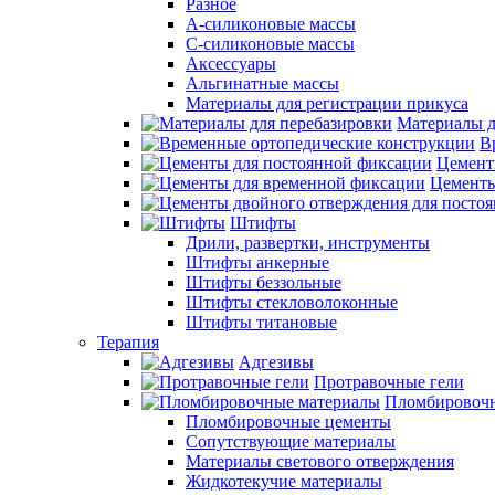
Разное
А-силиконовые массы
С-силиконовые массы
Аксессуары
Альгинатные массы
Материалы для регистрации прикуса
Материалы д
В
Цемент
Цементы
Штифты
Дрили, развертки, инструменты
Штифты анкерные
Штифты беззольные
Штифты стекловолоконные
Штифты титановые
Терапия
Адгезивы
Протравочные гели
Пломбировочн
Пломбировочные цементы
Сопутствующие материалы
Материалы светового отверждения
Жидкотекучие материалы