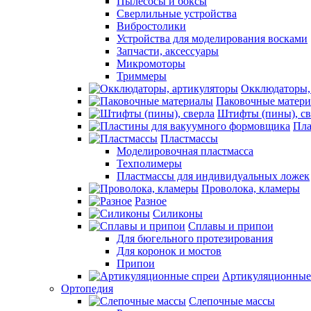
Пылесосы и боксы
Сверлильные устройства
Вибростолики
Устройства для моделирования восками
Запчасти, аксессуары
Микромоторы
Триммеры
Окклюдаторы,
Паковочные матер
Штифты (пины), св
Пла
Пластмассы
Моделировочная пластмасса
Техполимеры
Пластмассы для индивидуальных ложек
Проволока, кламеры
Разное
Силиконы
Сплавы и припои
Для бюгельного протезирования
Для коронок и мостов
Припои
Артикуляционные
Ортопедия
Слепочные массы