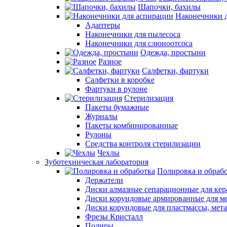
Шапочки, бахилы
Наконечники 
Адаптеры
Наконечники для пылесоса
Наконечники для слюноотсоса
Одежда, простыни
Разное
Салфетки, фартуки
Салфетки в коробке
Фартуки в рулоне
Стерилизация
Пакеты бумажные
Журналы
Пакеты комбинированные
Рулоны
Средства контроля стерилизации
Чехлы
Зуботехническая лаборатория
Полировка и обраб
Держатели
Диски алмазные сепарационные для ке
Диски корундовые армированные для м
Диски корундовые для пластмассы, мет
Фрезы Кристалл
Полиры