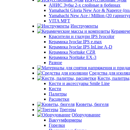
АНИС Зубы 2-х слойные в бобинах
Yamahachi Gloria New Ace & Naperce (п
Yamahachi New Ace / Million (20 гарниту
VITA MFT
Инструменты
Керамиче
Красители и глазури IPS Ivocolor
Керамика Ivoclar IPS e.max
Керамика Ivoclar IPS InLine A-D
Керамика Noritake CZR
Керамика Noritake EX-3
Разное
Средства для изоля
Кисти, палитры
Кисти и аксессуары Smile Line
Кисти
Палитры
Расцветки
Кюветы, бюгеля
Трегеры
Оборудование
Вакуумформеры
Горелки