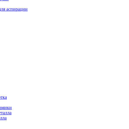
для аспирации
отка
рамики
еталла
алла