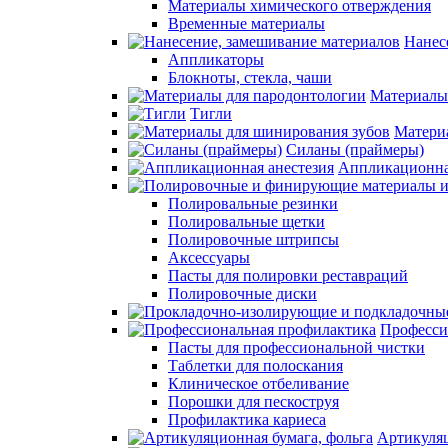
Материалы химического отверждения
Временные материалы
Нанес
Аппликаторы
Блокноты, стекла, чаши
Материалы
Тигли
Матери
Силаны (праймеры)
Аппликационна
Полировальные резинки
Полировальные щетки
Полировочные штрипсы
Аксессуары
Пасты для полировки реставраций
Полировочные диски
Професси
Пасты для профессиональной чистки
Таблетки для полоскания
Клиническое отбеливание
Порошки для пескоструя
Профилактика кариеса
Артикуляц