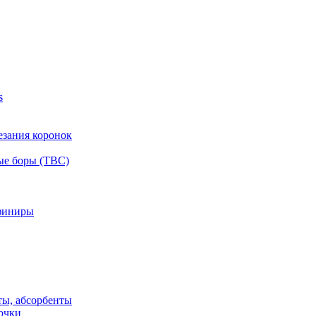
s
езания коронок
ые боры (ТВС)
финиры
ты, абсорбенты
очки