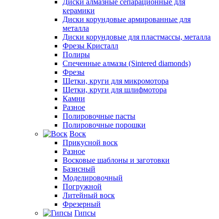
Диски алмазные сепарационные для
керамики
Диски корундовые армированные для
металла
Диски корундовые для пластмассы, металла
Фрезы Кристалл
Полиры
Спеченные алмазы (Sintered diamonds)
Фрезы
Щетки, круги для микромотора
Щетки, круги для шлифмотора
Камни
Разное
Полировочные пасты
Полировочные порошки
Воск
Прикусной воск
Разное
Восковые шаблоны и заготовки
Базисный
Моделировочный
Погружной
Литейный воск
Фрезерный
Гипсы