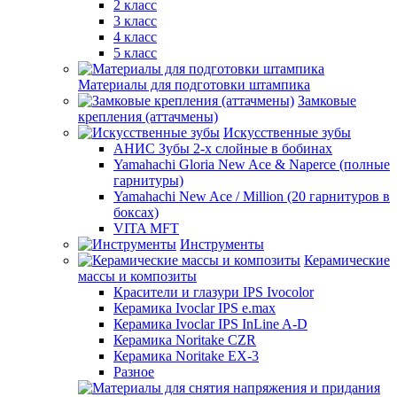
2 класс
3 класс
4 класс
5 класс
Материалы для подготовки штампика
Замковые
крепления (аттачмены)
Искусственные зубы
АНИС Зубы 2-х слойные в бобинах
Yamahachi Gloria New Ace & Naperce (полные
гарнитуры)
Yamahachi New Ace / Million (20 гарнитуров в
боксах)
VITA MFT
Инструменты
Керамические
массы и композиты
Красители и глазури IPS Ivocolor
Керамика Ivoclar IPS e.max
Керамика Ivoclar IPS InLine A-D
Керамика Noritake CZR
Керамика Noritake EX-3
Разное