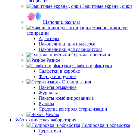
абсорбенты
Защитные экраны, очки
Шапочки, бахилы
Наконечники для
аспирации
Адаптеры
Наконечники для пылесоса
Наконечники для слюноотсоса
Одежда, простыни
Разное
Салфетки, фартуки
Салфетки в коробке
Фартуки в рулоне
Стерилизация
Пакеты бумажные
Журналы
Пакеты комбинированные
Рулоны
Средства контроля стерилизации
Чехлы
Зуботехническая лаборатория
Полировка и обработка
Держатели