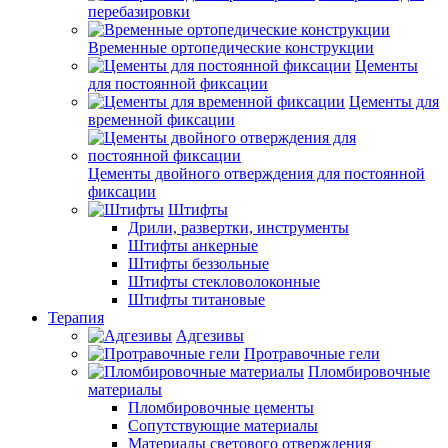
перебазировки
Временные ортопедические конструкции
Цементы
для постоянной фиксации
Цементы для
временной фиксации
Цементы двойного отверждения для постоянной
фиксации
Штифты
Дрили, развертки, инструменты
Штифты анкерные
Штифты беззольные
Штифты стекловолоконные
Штифты титановые
Терапия
Адгезивы
Протравочные гели
Пломбировочные
материалы
Пломбировочные цементы
Сопутствующие материалы
Материалы светового отверждения