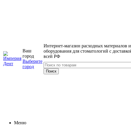
Интернет-магазин расходных материалов и
Ваш
оборудования для стоматологий с доставко
город
всей РФ
Выберите
город
Меню