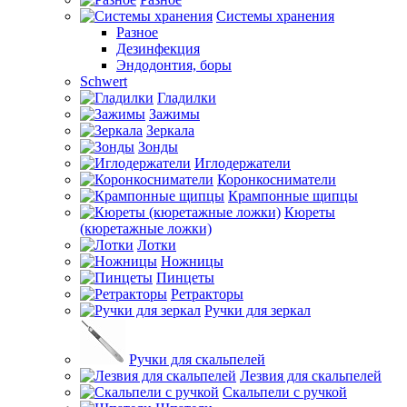
Системы хранения
Разное
Дезинфекция
Эндодонтия, боры
Schwert
Гладилки
Зажимы
Зеркала
Зонды
Иглодержатели
Коронкосниматели
Крампонные щипцы
Кюреты
(кюретажные ложки)
Лотки
Ножницы
Пинцеты
Ретракторы
Ручки для зеркал
Ручки для скальпелей
Лезвия для скальпелей
Скальпели с ручкой