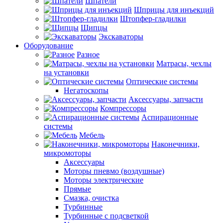
Шпатели
Шприцы для инъекций
Штопфер-гладилки
Щипцы
Экскаваторы
Оборудование
Разное
Матрасы, чехлы
на установки
Оптические системы
Негатоскопы
Аксессуары, запчасти
Компрессоры
Аспирационные
системы
Мебель
Наконечники,
микромоторы
Аксессуары
Моторы пневмо (воздушные)
Моторы электрические
Прямые
Смазка, очистка
Турбинные
Турбинные с подсветкой