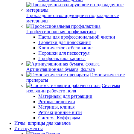
Прокладочно-изолирующие и подкладочные
материалы
Профессиональная профилактика
Пасты для профессиональной чистки
Таблетки для полоскания
Клиническое отбеливание
Порошки для пескоструя
Профилактика кариеса
Артикуляционная бумага, фольга
Гемостатические
препараты
Системы
изоляции рабочего поля
Материалы для ретракции
Роторасширители
Матрицы, клинья
Ретракционные нити
Система Коффердам
Иглы, шприцы для каналов
Инструменты
Разное