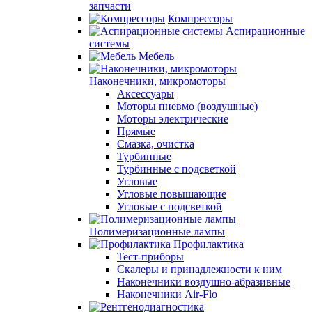
запчасти
Компрессоры
Аспирационные
системы
Мебель
Наконечники, микромоторы
Аксессуары
Моторы пневмо (воздушные)
Моторы электрические
Прямые
Смазка, очистка
Турбинные
Турбинные с подсветкой
Угловые
Угловые повышающие
Угловые с подсветкой
Полимеризационные лампы
Профилактика
Тест-приборы
Скалеры и принадлежности к ним
Наконечники воздушно-абразивные
Наконечники Air-Flo