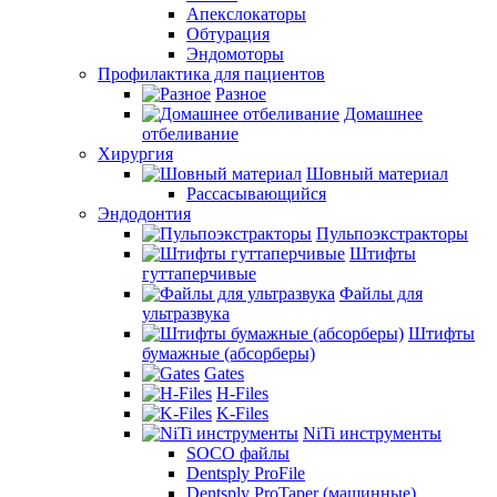
Апекслокаторы
Обтурация
Эндомоторы
Профилактика для пациентов
Разное
Домашнее
отбеливание
Хирургия
Шовный материал
Рассасывающийся
Эндодонтия
Пульпоэкстракторы
Штифты
гуттаперчивые
Файлы для
ультразвука
Штифты
бумажные (абсорберы)
Gates
H-Files
K-Files
NiTi инструменты
SOCO файлы
Dentsply ProFile
Dentsply ProTaper (машинные)