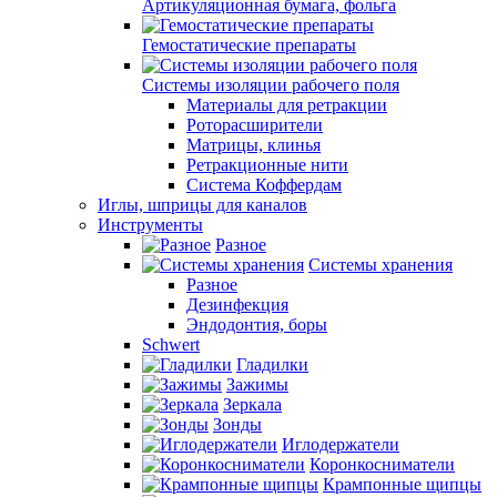
Артикуляционная бумага, фольга
Гемостатические препараты
Системы изоляции рабочего поля
Материалы для ретракции
Роторасширители
Матрицы, клинья
Ретракционные нити
Система Коффердам
Иглы, шприцы для каналов
Инструменты
Разное
Системы хранения
Разное
Дезинфекция
Эндодонтия, боры
Schwert
Гладилки
Зажимы
Зеркала
Зонды
Иглодержатели
Коронкосниматели
Крампонные щипцы