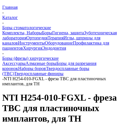
Главная
-
Каталог
-
Боры стоматологические
Комплекты, Наборы
Боры
Гигиена, защита
Зуботехническая
лаборатория
Ортопедия
Терапия
Иглы, шприцы для
каналов
Инструменты
Оборудование
Профилактика для
пациентов
Хирургия
Эндодонтия
-
Боры (фрезы) хирургические
Аксессуары
Алмазные боры
Боры для разрезания
коронок
Наборы боров
Твердосплавные боры
(ТВС)
Твердосплавные финиры
-
NTI H254-010-FGXL - фреза ТВС для пластиночных
имплантов, для ТН
NTI H254-010-FGXL - фреза
ТВС для пластиночных
имплантов, для ТН