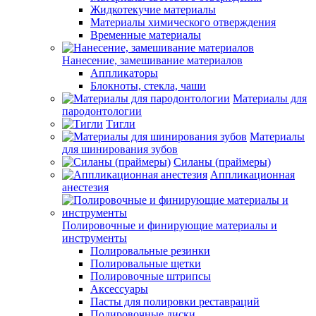
Жидкотекучие материалы
Материалы химического отверждения
Временные материалы
Нанесение, замешивание материалов
Аппликаторы
Блокноты, стекла, чаши
Материалы для
пародонтологии
Тигли
Материалы
для шинирования зубов
Силаны (праймеры)
Аппликационная
анестезия
Полировочные и финирующие материалы и
инструменты
Полировальные резинки
Полировальные щетки
Полировочные штрипсы
Аксессуары
Пасты для полировки реставраций
Полировочные диски