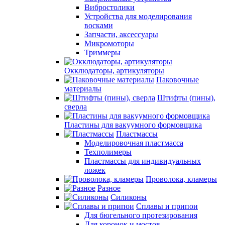
Вибростолики
Устройства для моделирования
восками
Запчасти, аксессуары
Микромоторы
Триммеры
Окклюдаторы, артикуляторы
Паковочные
материалы
Штифты (пины),
сверла
Пластины для вакуумного формовщика
Пластмассы
Моделировочная пластмасса
Техполимеры
Пластмассы для индивидуальных
ложек
Проволока, кламеры
Разное
Силиконы
Сплавы и припои
Для бюгельного протезирования
Для коронок и мостов