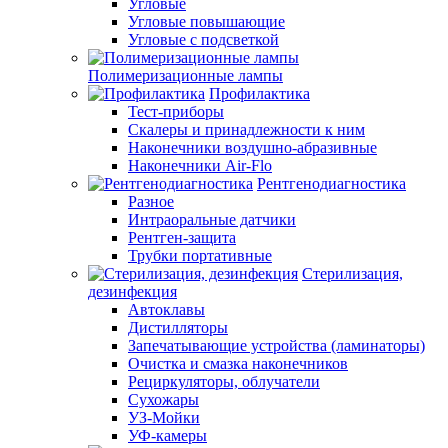
Угловые
Угловые повышающие
Угловые с подсветкой
Полимеризационные лампы
Профилактика
Тест-приборы
Скалеры и принадлежности к ним
Наконечники воздушно-абразивные
Наконечники Air-Flo
Рентгенодиагностика
Разное
Интраоральные датчики
Рентген-защита
Трубки портативные
Стерилизация,
дезинфекция
Автоклавы
Дистилляторы
Запечатывающие устройства (ламинаторы)
Очистка и смазка наконечников
Рециркуляторы, облучатели
Сухожары
УЗ-Мойки
УФ-камеры