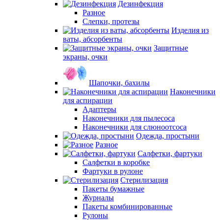
Дезинфекция
Разное
Слепки, протезы
Изделия из
ваты, абсорбенты
Защитные
экраны, очки
Шапочки, бахилы
Наконечники
для аспирации
Адаптеры
Наконечники для пылесоса
Наконечники для слюноотсоса
Одежда, простыни
Разное
Салфетки, фартуки
Салфетки в коробке
Фартуки в рулоне
Стерилизация
Пакеты бумажные
Журналы
Пакеты комбинированные
Рулоны