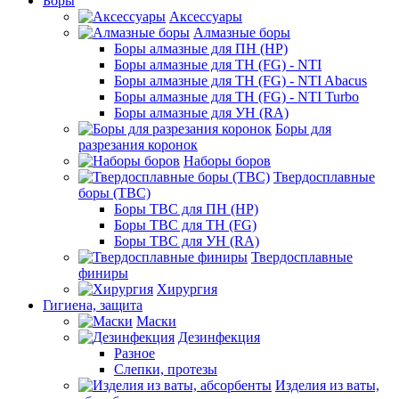
Боры
Аксессуары
Алмазные боры
Боры алмазные для ПН (HP)
Боры алмазные для ТН (FG) - NTI
Боры алмазные для ТН (FG) - NTI Abacus
Боры алмазные для ТН (FG) - NTI Turbo
Боры алмазные для УН (RA)
Боры для
разрезания коронок
Наборы боров
Твердосплавные
боры (ТВС)
Боры ТВС для ПН (HP)
Боры ТВС для ТН (FG)
Боры ТВС для УН (RA)
Твердосплавные
финиры
Хирургия
Гигиена, защита
Маски
Дезинфекция
Разное
Слепки, протезы
Изделия из ваты,