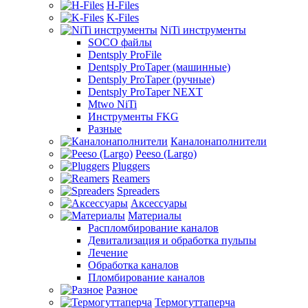
H-Files
K-Files
NiTi инструменты
SOCO файлы
Dentsply ProFile
Dentsply ProTaper (машинные)
Dentsply ProTaper (ручные)
Dentsply ProTaper NEXT
Mtwo NiTi
Инструменты FKG
Разные
Каналонаполнители
Peeso (Largo)
Pluggers
Reamers
Spreaders
Аксессуары
Материалы
Распломбирование каналов
Девитализация и обработка пульпы
Лечение
Обработка каналов
Пломбирование каналов
Разное
Термогуттаперча