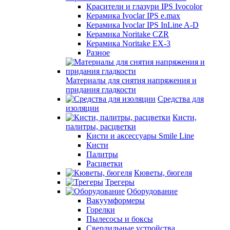
Красители и глазури IPS Ivocolor
Керамика Ivoclar IPS e.max
Керамика Ivoclar IPS InLine A-D
Керамика Noritake CZR
Керамика Noritake EX-3
Разное
Материалы для снятия напряжения и
придания гладкости
Средства для
изоляции
Кисти,
палитры, расцветки
Кисти и аксессуары Smile Line
Кисти
Палитры
Расцветки
Кюветы, бюгеля
Трегеры
Оборудование
Вакуумформеры
Горелки
Пылесосы и боксы
Сверлильные устройства