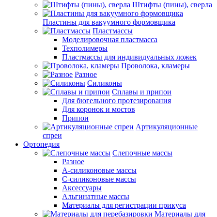
Штифты (пины), сверла
Пластины для вакуумного формовщика
Пластмассы
Моделировочная пластмасса
Техполимеры
Пластмассы для индивидуальных ложек
Проволока, кламеры
Разное
Силиконы
Сплавы и припои
Для бюгельного протезирования
Для коронок и мостов
Припои
Артикуляционные
спреи
Ортопедия
Слепочные массы
Разное
А-силиконовые массы
С-силиконовые массы
Аксессуары
Альгинатные массы
Материалы для регистрации прикуса
Материалы для