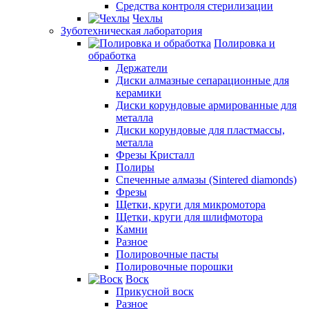
Средства контроля стерилизации
Чехлы
Зуботехническая лаборатория
Полировка и
обработка
Держатели
Диски алмазные сепарационные для
керамики
Диски корундовые армированные для
металла
Диски корундовые для пластмассы,
металла
Фрезы Кристалл
Полиры
Спеченные алмазы (Sintered diamonds)
Фрезы
Щетки, круги для микромотора
Щетки, круги для шлифмотора
Камни
Разное
Полировочные пасты
Полировочные порошки
Воск
Прикусной воск
Разное