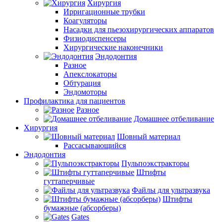
Хирургия
Ирригационные трубки
Коагуляторы
Насадки для пьезохирургических аппаратов
Физиодиспенсеры
Хирургические наконечники
Эндодонтия
Разное
Апекслокаторы
Обтурация
Эндомоторы
Профилактика для пациентов
Разное
Домашнее отбеливание
Хирургия
Шовный материал
Рассасывающийся
Эндодонтия
Пульпоэкстракторы
Штифты
гуттаперчивые
Файлы для ультразвука
Штифты
бумажные (абсорберы)
Gates