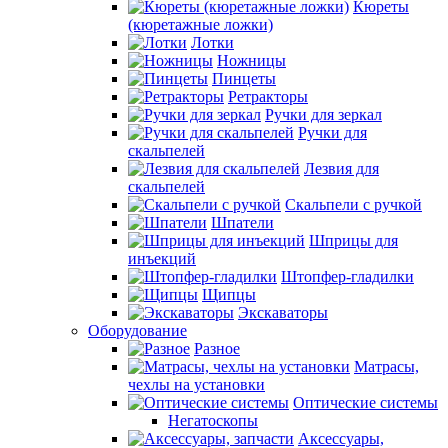
Кюреты
(кюретажные ложки)
Лотки
Ножницы
Пинцеты
Ретракторы
Ручки для зеркал
Ручки для
скальпелей
Лезвия для
скальпелей
Скальпели с ручкой
Шпатели
Шприцы для
инъекций
Штопфер-гладилки
Щипцы
Экскаваторы
Оборудование
Разное
Матрасы,
чехлы на установки
Оптические системы
Негатоскопы
Аксессуары,