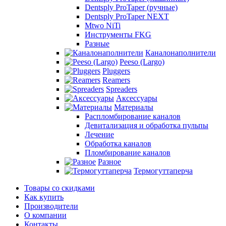
Dentsply ProTaper (ручные)
Dentsply ProTaper NEXT
Mtwo NiTi
Инструменты FKG
Разные
Каналонаполнители
Peeso (Largo)
Pluggers
Reamers
Spreaders
Аксессуары
Материалы
Распломбирование каналов
Девитализация и обработка пульпы
Лечение
Обработка каналов
Пломбирование каналов
Разное
Термогуттаперча
Товары со скидками
Как купить
Производители
О компании
Контакты