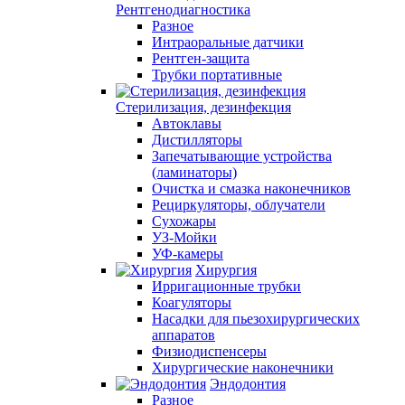
Рентгенодиагностика
Разное
Интраоральные датчики
Рентген-защита
Трубки портативные
Стерилизация, дезинфекция
Автоклавы
Дистилляторы
Запечатывающие устройства
(ламинаторы)
Очистка и смазка наконечников
Рециркуляторы, облучатели
Сухожары
УЗ-Мойки
УФ-камеры
Хирургия
Ирригационные трубки
Коагуляторы
Насадки для пьезохирургических
аппаратов
Физиодиспенсеры
Хирургические наконечники
Эндодонтия
Разное