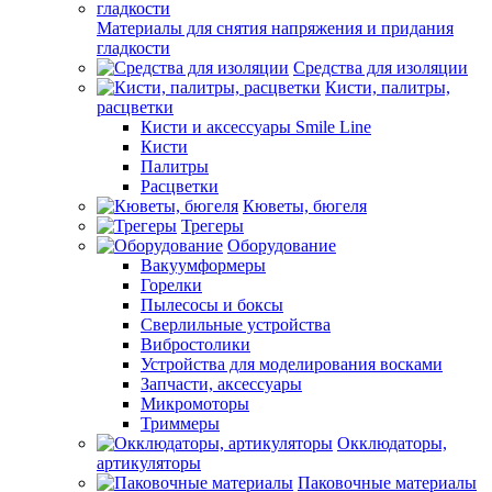
Материалы для снятия напряжения и придания
гладкости
Средства для изоляции
Кисти, палитры,
расцветки
Кисти и аксессуары Smile Line
Кисти
Палитры
Расцветки
Кюветы, бюгеля
Трегеры
Оборудование
Вакуумформеры
Горелки
Пылесосы и боксы
Сверлильные устройства
Вибростолики
Устройства для моделирования восками
Запчасти, аксессуары
Микромоторы
Триммеры
Окклюдаторы,
артикуляторы
Паковочные материалы