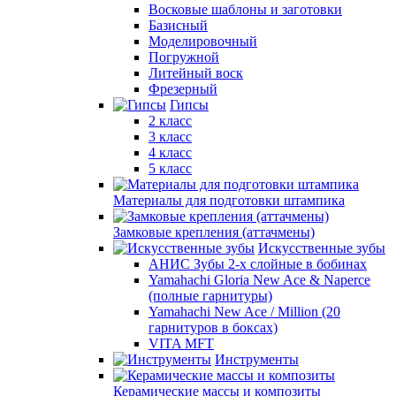
Восковые шаблоны и заготовки
Базисный
Моделировочный
Погружной
Литейный воск
Фрезерный
Гипсы
2 класс
3 класс
4 класс
5 класс
Материалы для подготовки штампика
Замковые крепления (аттачмены)
Искусственные зубы
АНИС Зубы 2-х слойные в бобинах
Yamahachi Gloria New Ace & Naperce
(полные гарнитуры)
Yamahachi New Ace / Million (20
гарнитуров в боксах)
VITA MFT
Инструменты
Керамические массы и композиты