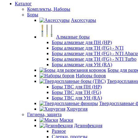
Каталог
Комплекты, Наборы
Боры
Аксессуары
Алмазные боры
Боры алмазные для ПН (HP)
Боры алмазные для ТН (FG) - NTI
Боры алмазные для ТН (FG) - NTI Abacu
Боры алмазные для ТН (FG) - NTI Turbo
Боры алмазные для УН (RA)
Боры для разр
Наборы боров
Твердосплавн
Боры ТВС для ПН (HP)
Боры ТВС для ТН (FG)
Боры ТВС для УН (RA)
Твердосплавные 
Хирургия
Гигиена, защита
Маски
Дезинфекция
Разное
Слепки, протезы