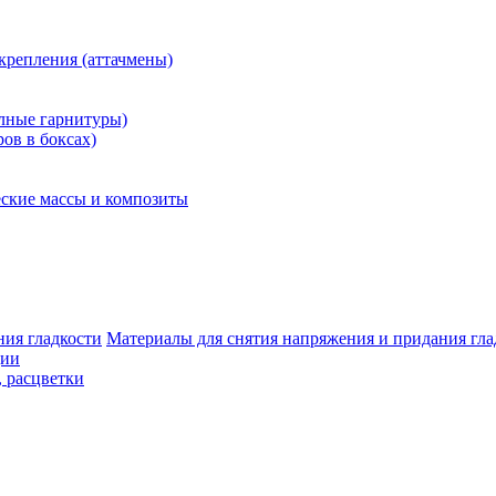
крепления (аттачмены)
олные гарнитуры)
ров в боксах)
ские массы и композиты
Материалы для снятия напряжения и придания гла
ции
, расцветки