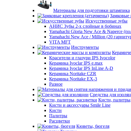
Материалы для подготовки штампика
Замковые 
Искусственные зубы
АНИС Зубы 2-х слойные в бобинах
Yamahachi Gloria New Ace & Naperce (п
Yamahachi New Ace / Million (20 гарниту
VITA MFT
Инструменты
Керамиче
Красители и глазури IPS Ivocolor
Керамика Ivoclar IPS e.max
Керамика Ivoclar IPS InLine A-D
Керамика Noritake CZR
Керамика Noritake EX-3
Разное
Средства для изоля
Кисти, палитры
Кисти и аксессуары Smile Line
Кисти
Палитры
Расцветки
Кюветы, бюгеля