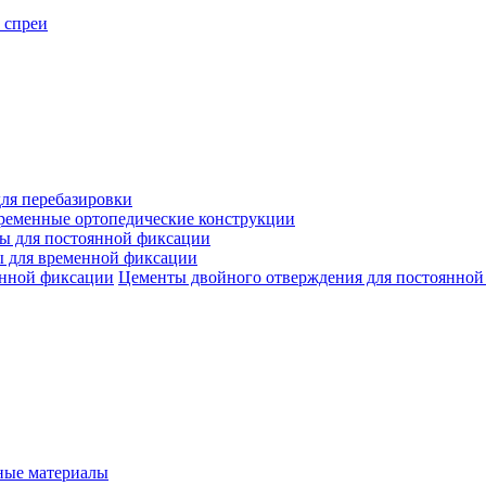
 спреи
ля перебазировки
ременные ортопедические конструкции
ы для постоянной фиксации
 для временной фиксации
Цементы двойного отверждения для постоянной
ые материалы