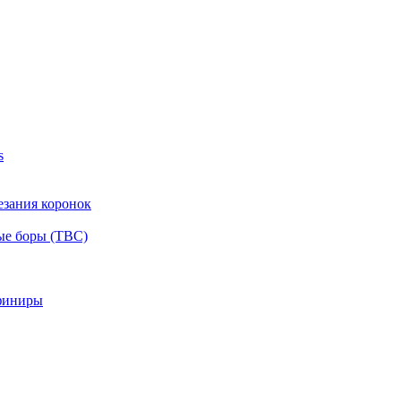
s
езания коронок
ые боры (ТВС)
финиры