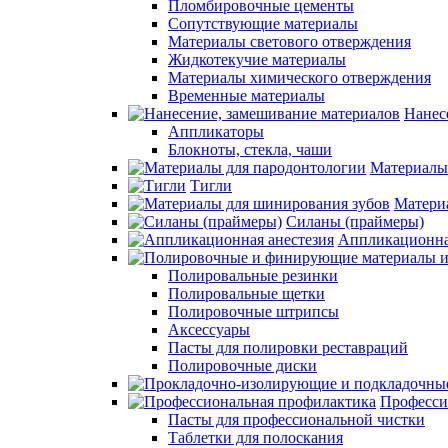
Пломбировочные цементы
Сопутствующие материалы
Материалы светового отверждения
Жидкотекучие материалы
Материалы химического отверждения
Временные материалы
Нанес
Аппликаторы
Блокноты, стекла, чаши
Материалы
Тигли
Матери
Силаны (праймеры)
Аппликационна
Полировальные резинки
Полировальные щетки
Полировочные штрипсы
Аксессуары
Пасты для полировки реставраций
Полировочные диски
Професси
Пасты для профессиональной чистки
Таблетки для полоскания