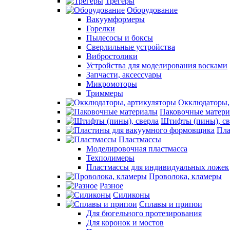
Трегеры
Оборудование
Вакуумформеры
Горелки
Пылесосы и боксы
Сверлильные устройства
Вибростолики
Устройства для моделирования восками
Запчасти, аксессуары
Микромоторы
Триммеры
Окклюдаторы,
Паковочные матер
Штифты (пины), св
Пла
Пластмассы
Моделировочная пластмасса
Техполимеры
Пластмассы для индивидуальных ложек
Проволока, кламеры
Разное
Силиконы
Сплавы и припои
Для бюгельного протезирования
Для коронок и мостов