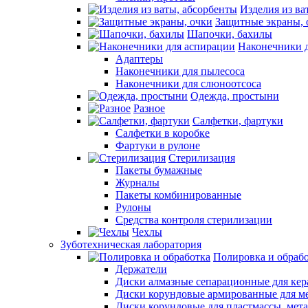
Изделия из ва
Защитные экраны, 
Шапочки, бахилы
Наконечники 
Адаптеры
Наконечники для пылесоса
Наконечники для слюноотсоса
Одежда, простыни
Разное
Салфетки, фартуки
Салфетки в коробке
Фартуки в рулоне
Стерилизация
Пакеты бумажные
Журналы
Пакеты комбинированные
Рулоны
Средства контроля стерилизации
Чехлы
Зуботехническая лаборатория
Полировка и обраб
Держатели
Диски алмазные сепарационные для ке
Диски корундовые армированные для м
Диски корундовые для пластмассы, мет