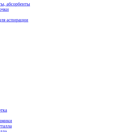
ты, абсорбенты
очки
для аспирации
отка
рамики
еталла
алла