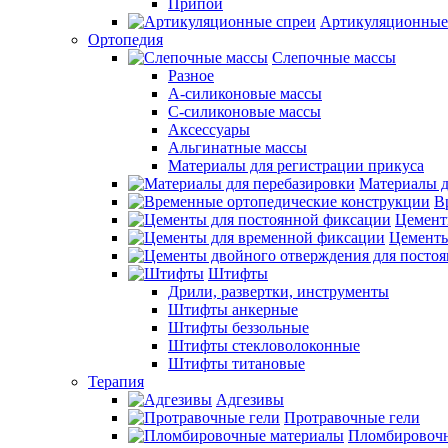
Припои
Артикуляционные
Ортопедия
Слепочные массы
Разное
А-силиконовые массы
С-силиконовые массы
Аксессуары
Альгинатные массы
Материалы для регистрации прикуса
Материалы д
В
Цемент
Цементы
Штифты
Дрили, развертки, инструменты
Штифты анкерные
Штифты беззольные
Штифты стекловолоконные
Штифты титановые
Терапия
Адгезивы
Протравочные гели
Пломбировочн