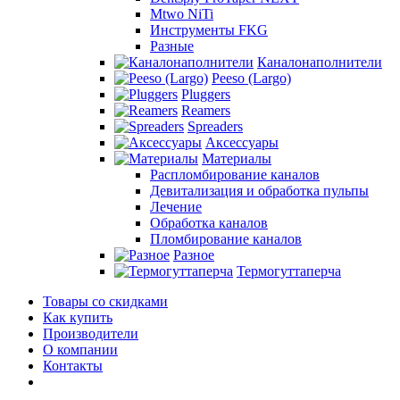
Mtwo NiTi
Инструменты FKG
Разные
Каналонаполнители
Peeso (Largo)
Pluggers
Reamers
Spreaders
Аксессуары
Материалы
Распломбирование каналов
Девитализация и обработка пульпы
Лечение
Обработка каналов
Пломбирование каналов
Разное
Термогуттаперча
Товары со скидками
Как купить
Производители
О компании
Контакты