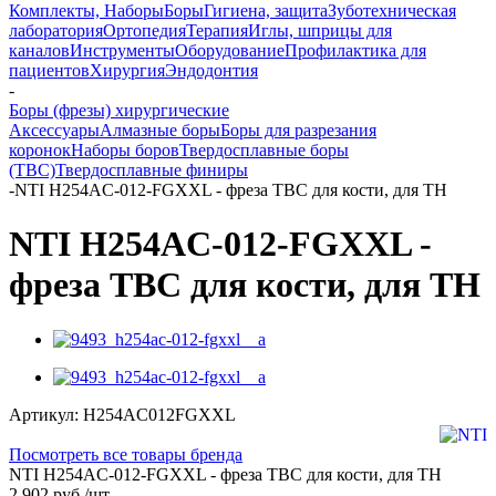
Комплекты, Наборы
Боры
Гигиена, защита
Зуботехническая
лаборатория
Ортопедия
Терапия
Иглы, шприцы для
каналов
Инструменты
Оборудование
Профилактика для
пациентов
Хирургия
Эндодонтия
-
Боры (фрезы) хирургические
Аксессуары
Алмазные боры
Боры для разрезания
коронок
Наборы боров
Твердосплавные боры
(ТВС)
Твердосплавные финиры
-
NTI H254AC-012-FGXXL - фреза ТВС для кости, для ТН
NTI H254AC-012-FGXXL -
фреза ТВС для кости, для ТН
Артикул:
H254AC012FGXXL
Посмотреть все товары бренда
NTI H254AC-012-FGXXL - фреза ТВС для кости, для ТН
2 902
руб.
/шт