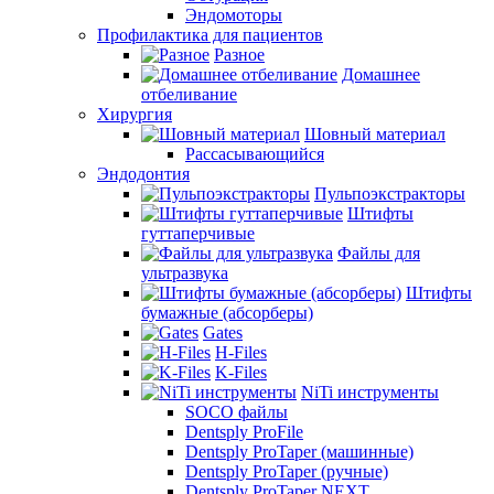
Эндомоторы
Профилактика для пациентов
Разное
Домашнее
отбеливание
Хирургия
Шовный материал
Рассасывающийся
Эндодонтия
Пульпоэкстракторы
Штифты
гуттаперчивые
Файлы для
ультразвука
Штифты
бумажные (абсорберы)
Gates
H-Files
K-Files
NiTi инструменты
SOCO файлы
Dentsply ProFile
Dentsply ProTaper (машинные)
Dentsply ProTaper (ручные)
Dentsply ProTaper NEXT