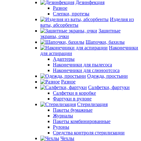
Дезинфекция
Разное
Слепки, протезы
Изделия из
ваты, абсорбенты
Защитные
экраны, очки
Шапочки, бахилы
Наконечники
для аспирации
Адаптеры
Наконечники для пылесоса
Наконечники для слюноотсоса
Одежда, простыни
Разное
Салфетки, фартуки
Салфетки в коробке
Фартуки в рулоне
Стерилизация
Пакеты бумажные
Журналы
Пакеты комбинированные
Рулоны
Средства контроля стерилизации
Чехлы