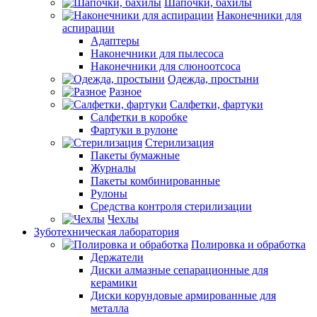
Шапочки, бахилы
Наконечники для
аспирации
Адаптеры
Наконечники для пылесоса
Наконечники для слюноотсоса
Одежда, простыни
Разное
Салфетки, фартуки
Салфетки в коробке
Фартуки в рулоне
Стерилизация
Пакеты бумажные
Журналы
Пакеты комбинированные
Рулоны
Средства контроля стерилизации
Чехлы
Зуботехническая лаборатория
Полировка и обработка
Держатели
Диски алмазные сепарационные для
керамики
Диски корундовые армированные для
металла