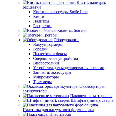
Кисти, палитры,
расцветки
Кисти и аксессуары Smile Line
Кисти
Палитры
Расцветки
Кюветы, бюгеля
Трегеры
Оборудование
Вакуумформеры
Горелки
Пылесосы и боксы
Сверлильные устройства
Вибростолики
Устройства для моделирования восками
Запчасти, аксессуары
Микромоторы
Триммеры
Окклюдаторы,
артикуляторы
Паковочные материалы
Штифты (пины), сверла
Пластины для вакуумного формовщика
Пластмассы