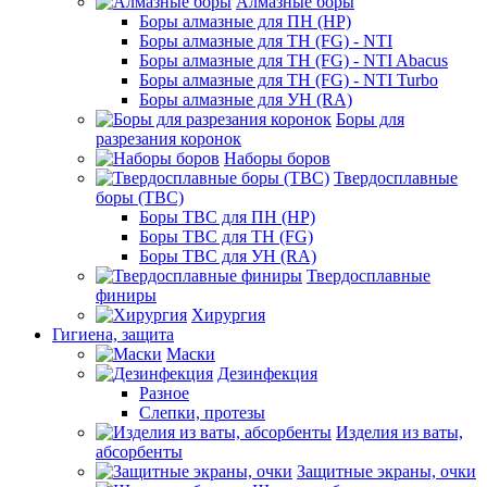
Алмазные боры
Боры алмазные для ПН (HP)
Боры алмазные для ТН (FG) - NTI
Боры алмазные для ТН (FG) - NTI Abacus
Боры алмазные для ТН (FG) - NTI Turbo
Боры алмазные для УН (RA)
Боры для
разрезания коронок
Наборы боров
Твердосплавные
боры (ТВС)
Боры ТВС для ПН (HP)
Боры ТВС для ТН (FG)
Боры ТВС для УН (RA)
Твердосплавные
финиры
Хирургия
Гигиена, защита
Маски
Дезинфекция
Разное
Слепки, протезы
Изделия из ваты,
абсорбенты
Защитные экраны, очки