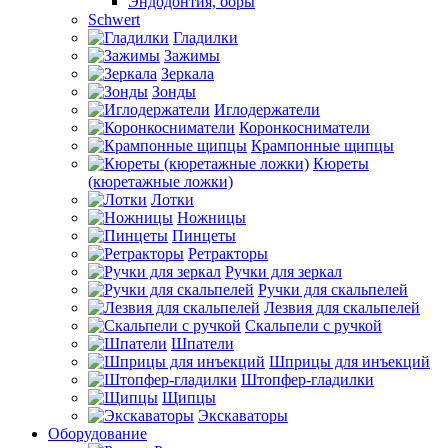
Эндодонтия, боры
Schwert
Гладилки
Зажимы
Зеркала
Зонды
Иглодержатели
Коронкосниматели
Крампонные щипцы
Кюреты
(кюретажные ложки)
Лотки
Ножницы
Пинцеты
Ретракторы
Ручки для зеркал
Ручки для скальпелей
Лезвия для скальпелей
Скальпели с ручкой
Шпатели
Шприцы для инъекций
Штопфер-гладилки
Щипцы
Экскаваторы
Оборудование