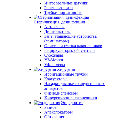
Интраоральные датчики
Рентген-защита
Трубки портативные
Стерилизация, дезинфекция
Автоклавы
Дистилляторы
Запечатывающие устройства
(ламинаторы)
Очистка и смазка наконечников
Рециркуляторы, облучатели
Сухожары
УЗ-Мойки
УФ-камеры
Хирургия
Ирригационные трубки
Коагуляторы
Насадки для пьезохирургических
аппаратов
Физиодиспенсеры
Хирургические наконечники
Эндодонтия
Разное
Апекслокаторы
Обтурация