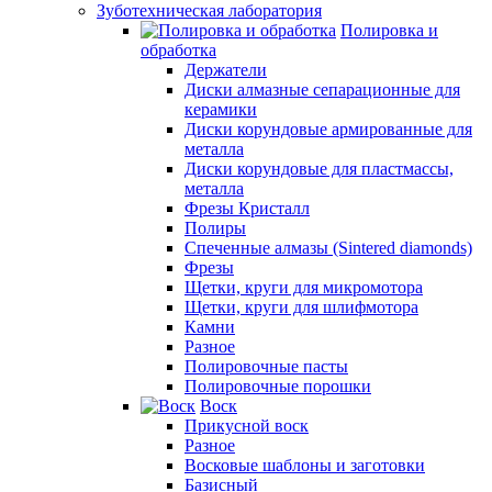
Зуботехническая лаборатория
Полировка и
обработка
Держатели
Диски алмазные сепарационные для
керамики
Диски корундовые армированные для
металла
Диски корундовые для пластмассы,
металла
Фрезы Кристалл
Полиры
Спеченные алмазы (Sintered diamonds)
Фрезы
Щетки, круги для микромотора
Щетки, круги для шлифмотора
Камни
Разное
Полировочные пасты
Полировочные порошки
Воск
Прикусной воск
Разное
Восковые шаблоны и заготовки
Базисный