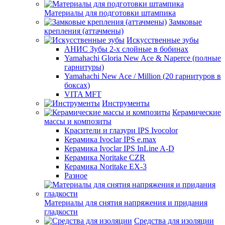
Материалы для подготовки штампика
Замковые
крепления (аттачмены)
Искусственные зубы
АНИС Зубы 2-х слойные в бобинах
Yamahachi Gloria New Ace & Naperce (полные
гарнитуры)
Yamahachi New Ace / Million (20 гарнитуров в
боксах)
VITA MFT
Инструменты
Керамические
массы и композиты
Красители и глазури IPS Ivocolor
Керамика Ivoclar IPS e.max
Керамика Ivoclar IPS InLine A-D
Керамика Noritake CZR
Керамика Noritake EX-3
Разное
Материалы для снятия напряжения и придания
гладкости
Средства для изоляции