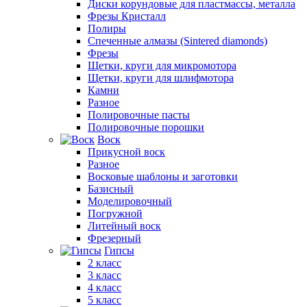
Диски корундовые для пластмассы, металла
Фрезы Кристалл
Полиры
Спеченные алмазы (Sintered diamonds)
Фрезы
Щетки, круги для микромотора
Щетки, круги для шлифмотора
Камни
Разное
Полировочные пасты
Полировочные порошки
Воск
Прикусной воск
Разное
Восковые шаблоны и заготовки
Базисный
Моделировочный
Погружной
Литейный воск
Фрезерный
Гипсы
2 класс
3 класс
4 класс
5 класс