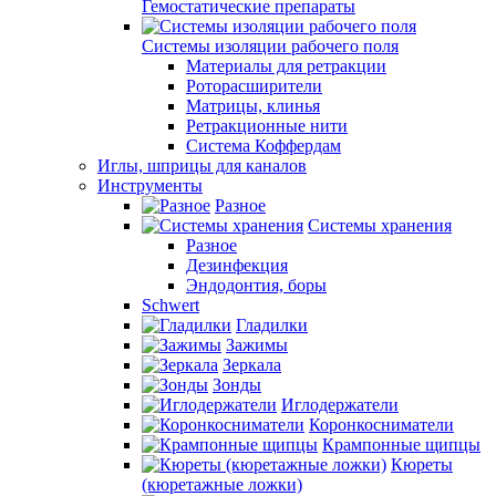
Гемостатические препараты
Системы изоляции рабочего поля
Материалы для ретракции
Роторасширители
Матрицы, клинья
Ретракционные нити
Система Коффердам
Иглы, шприцы для каналов
Инструменты
Разное
Системы хранения
Разное
Дезинфекция
Эндодонтия, боры
Schwert
Гладилки
Зажимы
Зеркала
Зонды
Иглодержатели
Коронкосниматели
Крампонные щипцы
Кюреты
(кюретажные ложки)