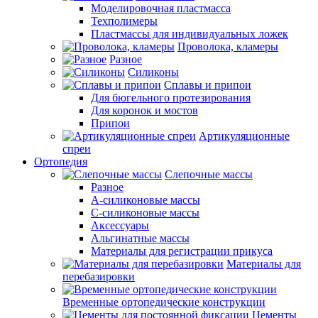
Моделировочная пластмасса
Техполимеры
Пластмассы для индивидуальных ложек
Проволока, кламеры
Разное
Силиконы
Сплавы и припои
Для бюгельного протезирования
Для коронок и мостов
Припои
Артикуляционные
спреи
Ортопедия
Слепочные массы
Разное
А-силиконовые массы
С-силиконовые массы
Аксессуары
Альгинатные массы
Материалы для регистрации прикуса
Материалы для
перебазировки
Временные ортопедические конструкции
Цементы