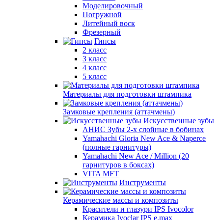
Моделировочный
Погружной
Литейный воск
Фрезерный
Гипсы
2 класс
3 класс
4 класс
5 класс
Материалы для подготовки штампика
Замковые крепления (аттачмены)
Искусственные зубы
АНИС Зубы 2-х слойные в бобинах
Yamahachi Gloria New Ace & Naperce
(полные гарнитуры)
Yamahachi New Ace / Million (20
гарнитуров в боксах)
VITA MFT
Инструменты
Керамические массы и композиты
Красители и глазури IPS Ivocolor
Керамика Ivoclar IPS e.max