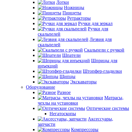
Лотки
Ножницы
Пинцеты
Ретракторы
Ручки для зеркал
Ручки для
скальпелей
Лезвия для
скальпелей
Скальпели с ручкой
Шпатели
Шприцы для
инъекций
Штопфер-гладилки
Щипцы
Экскаваторы
Оборудование
Разное
Матрасы,
чехлы на установки
Оптические системы
Негатоскопы
Аксессуары,
запчасти
Компрессоры