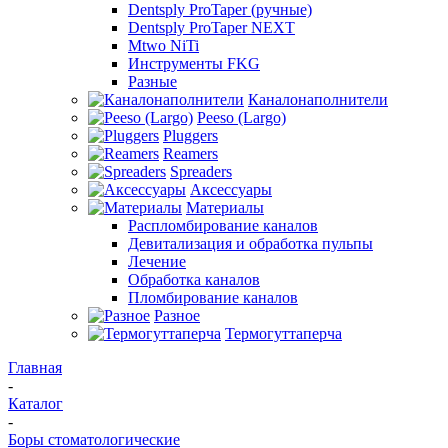
Dentsply ProTaper (ручные)
Dentsply ProTaper NEXT
Mtwo NiTi
Инструменты FKG
Разные
Каналонаполнители
Peeso (Largo)
Pluggers
Reamers
Spreaders
Аксессуары
Материалы
Распломбирование каналов
Девитализация и обработка пульпы
Лечение
Обработка каналов
Пломбирование каналов
Разное
Термогуттаперча
Главная
-
Каталог
-
Боры стоматологические