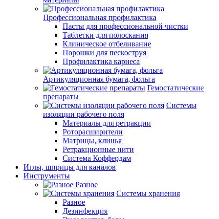
Профессиональная профилактика
Пасты для профессиональной чистки
Таблетки для полоскания
Клиническое отбеливание
Порошки для пескоструя
Профилактика кариеса
Артикуляционная бумага, фольга
Гемостатические
препараты
Системы
изоляции рабочего поля
Материалы для ретракции
Роторасширители
Матрицы, клинья
Ретракционные нити
Система Коффердам
Иглы, шприцы для каналов
Инструменты
Разное
Системы хранения
Разное
Дезинфекция