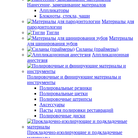
Нанесение, замешивание материалов
Аппликаторы
Блокноты, стекла, чаши
Материалы для
пародонтологии
Тигли
Материалы
для шинирования зубов
Силаны (праймеры)
Аппликационная
анестезия
Полировочные и финирующие материалы и
инструменты
Полировальные резинки
Полировальные щетки
Полировочные штрипсы
Аксессуары
Пасты для полировки реставраций
Полировочные диски
Прокладочно-изолирующие и подкладочные
материалы