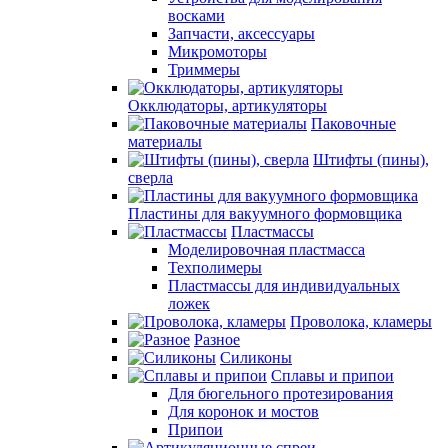
восками
Запчасти, аксессуары
Микромоторы
Триммеры
Окклюдаторы, артикуляторы
Паковочные
материалы
Штифты (пины),
сверла
Пластины для вакуумного формовщика
Пластмассы
Моделировочная пластмасса
Техполимеры
Пластмассы для индивидуальных
ложек
Проволока, кламеры
Разное
Силиконы
Сплавы и припои
Для бюгельного протезирования
Для коронок и мостов
Припои