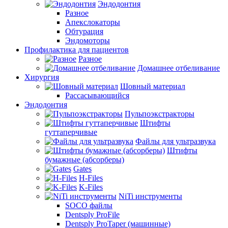
Эндодонтия
Разное
Апекслокаторы
Обтурация
Эндомоторы
Профилактика для пациентов
Разное
Домашнее отбеливание
Хирургия
Шовный материал
Рассасывающийся
Эндодонтия
Пульпоэкстракторы
Штифты
гуттаперчивые
Файлы для ультразвука
Штифты
бумажные (абсорберы)
Gates
H-Files
K-Files
NiTi инструменты
SOCO файлы
Dentsply ProFile
Dentsply ProTaper (машинные)