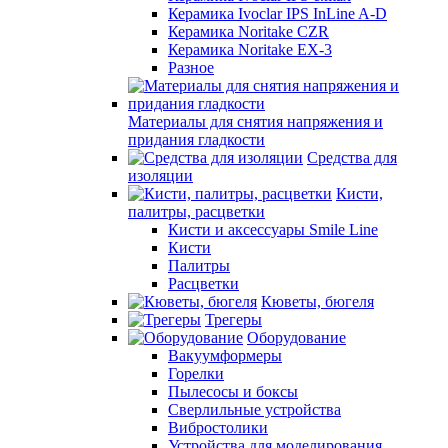
Керамика Ivoclar IPS InLine A-D
Керамика Noritake CZR
Керамика Noritake EX-3
Разное
Материалы для снятия напряжения и
придания гладкости
Средства для
изоляции
Кисти,
палитры, расцветки
Кисти и аксессуары Smile Line
Кисти
Палитры
Расцветки
Кюветы, бюгеля
Трегеры
Оборудование
Вакуумформеры
Горелки
Пылесосы и боксы
Сверлильные устройства
Вибростолики
Устройства для моделирования