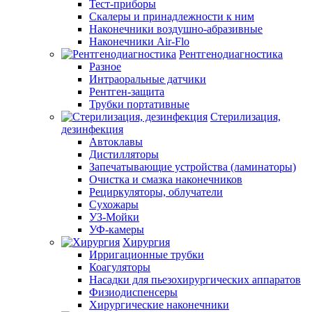
Тест-приборы
Скалеры и принадлежности к ним
Наконечники воздушно-абразивные
Наконечники Air-Flo
Рентгенодиагностика
Разное
Интраоральные датчики
Рентген-защита
Трубки портативные
Стерилизация,
дезинфекция
Автоклавы
Дистилляторы
Запечатывающие устройства (ламинаторы)
Очистка и смазка наконечников
Рециркуляторы, облучатели
Сухожары
УЗ-Мойки
УФ-камеры
Хирургия
Ирригационные трубки
Коагуляторы
Насадки для пьезохирургических аппаратов
Физиодиспенсеры
Хирургические наконечники