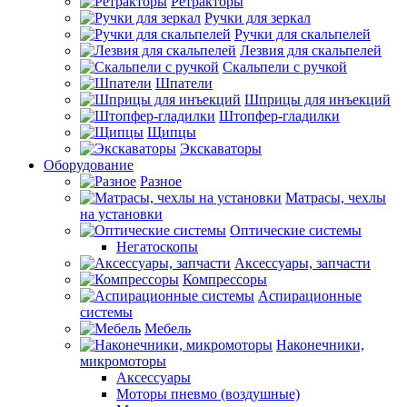
Ретракторы
Ручки для зеркал
Ручки для скальпелей
Лезвия для скальпелей
Скальпели с ручкой
Шпатели
Шприцы для инъекций
Штопфер-гладилки
Щипцы
Экскаваторы
Оборудование
Разное
Матрасы, чехлы
на установки
Оптические системы
Негатоскопы
Аксессуары, запчасти
Компрессоры
Аспирационные
системы
Мебель
Наконечники,
микромоторы
Аксессуары
Моторы пневмо (воздушные)