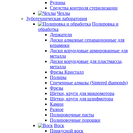
Рулоны
Средства контроля стерилизации
Чехлы
Зуботехническая лаборатория
Полировка и
обработка
Держатели
Диски алмазные сепарационные для
керамики
Диски корундовые армированные для
металла
Диски корундовые для пластмассы,
металла
Фрезы Кристалл
Полиры
Спеченные алмазы (Sintered diamonds)
Фрезы
Щетки, круги для микромотора
Щетки, круги для шлифмотора
Камни
Разное
Полировочные пасты
Полировочные порошки
Воск
Прикусной воск