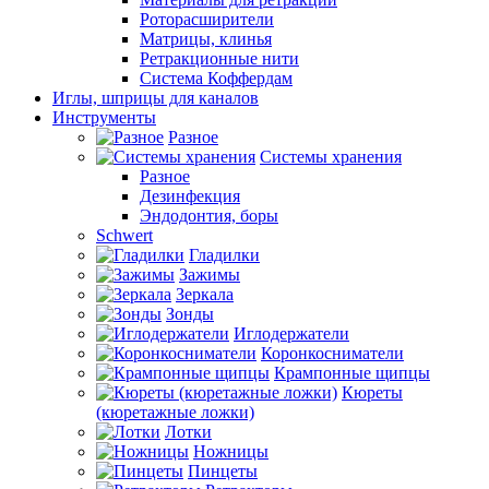
Роторасширители
Матрицы, клинья
Ретракционные нити
Система Коффердам
Иглы, шприцы для каналов
Инструменты
Разное
Системы хранения
Разное
Дезинфекция
Эндодонтия, боры
Schwert
Гладилки
Зажимы
Зеркала
Зонды
Иглодержатели
Коронкосниматели
Крампонные щипцы
Кюреты
(кюретажные ложки)
Лотки
Ножницы
Пинцеты