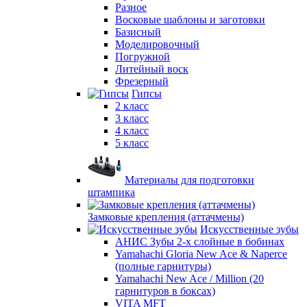
Разное
Восковые шаблоны и заготовки
Базисный
Моделировочный
Погружной
Литейный воск
Фрезерный
Гипсы
2 класс
3 класс
4 класс
5 класс
Материалы для подготовки
штампика
Замковые крепления (аттачмены)
Искусственные зубы
АНИС Зубы 2-х слойные в бобинах
Yamahachi Gloria New Ace & Naperce
(полные гарнитуры)
Yamahachi New Ace / Million (20
гарнитуров в боксах)
VITA MFT