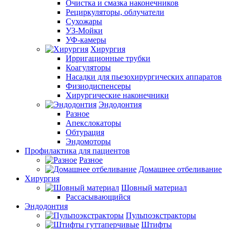
Очистка и смазка наконечников
Рециркуляторы, облучатели
Сухожары
УЗ-Мойки
УФ-камеры
Хирургия
Ирригационные трубки
Коагуляторы
Насадки для пьезохирургических аппаратов
Физиодиспенсеры
Хирургические наконечники
Эндодонтия
Разное
Апекслокаторы
Обтурация
Эндомоторы
Профилактика для пациентов
Разное
Домашнее отбеливание
Хирургия
Шовный материал
Рассасывающийся
Эндодонтия
Пульпоэкстракторы
Штифты