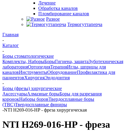
Лечение
Обработка каналов
Пломбирование каналов
Разное
Термогуттаперча
Главная
-
Каталог
-
Боры стоматологические
Комплекты, Наборы
Боры
Гигиена, защита
Зуботехническая
лаборатория
Ортопедия
Терапия
Иглы, шприцы для
каналов
Инструменты
Оборудование
Профилактика для
пациентов
Хирургия
Эндодонтия
-
Боры (фрезы) хирургические
Аксессуары
Алмазные боры
Боры для разрезания
коронок
Наборы боров
Твердосплавные боры
(ТВС)
Твердосплавные финиры
-
NTI H269-016-HP - фреза хирургическая
NTI H269-016-HP - фреза