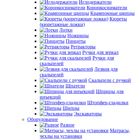
Иглодержатели
Коронкосниматели
Крампонные щипцы
Кюреты
(кюретажные ложки)
Лотки
Ножницы
Пинцеты
Ретракторы
Ручки для зеркал
Ручки для
скальпелей
Лезвия для
скальпелей
Скальпели с ручкой
Шпатели
Шприцы для
инъекций
Штопфер-гладилки
Щипцы
Экскаваторы
Оборудование
Разное
Матрасы,
чехлы на установки