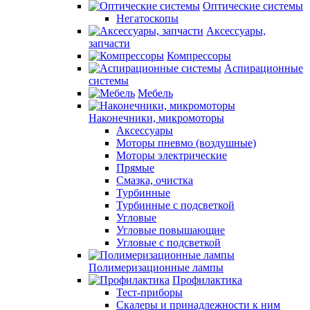
Оптические системы
Негатоскопы
Аксессуары,
запчасти
Компрессоры
Аспирационные
системы
Мебель
Наконечники, микромоторы
Аксессуары
Моторы пневмо (воздушные)
Моторы электрические
Прямые
Смазка, очистка
Турбинные
Турбинные с подсветкой
Угловые
Угловые повышающие
Угловые с подсветкой
Полимеризационные лампы
Профилактика
Тест-приборы
Скалеры и принадлежности к ним