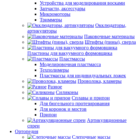
Устройства для моделирования восками
Запчасти, аксессуары
Микромоторы
Триммеры
Окклюдаторы,
артикуляторы
Паковочные материалы
Штифты (пины), сверла
Пластины для вакуумного формовщика
Пластмассы
Моделировочная пластмасса
Техполимеры
Пластмассы для индивидуальных ложек
Проволока, кламеры
Разное
Силиконы
Сплавы и припои
Для бюгельного протезирования
Для коронок и мостов
Припои
Артикуляционные
спреи
Ортопедия
Слепочные массы