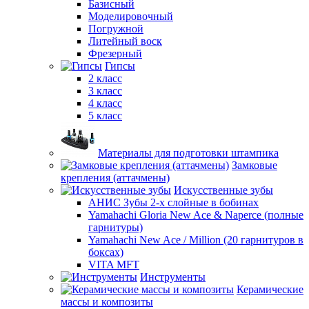
Базисный
Моделировочный
Погружной
Литейный воск
Фрезерный
Гипсы
2 класс
3 класс
4 класс
5 класс
Материалы для подготовки штампика
Замковые
крепления (аттачмены)
Искусственные зубы
АНИС Зубы 2-х слойные в бобинах
Yamahachi Gloria New Ace & Naperce (полные
гарнитуры)
Yamahachi New Ace / Million (20 гарнитуров в
боксах)
VITA MFT
Инструменты
Керамические
массы и композиты