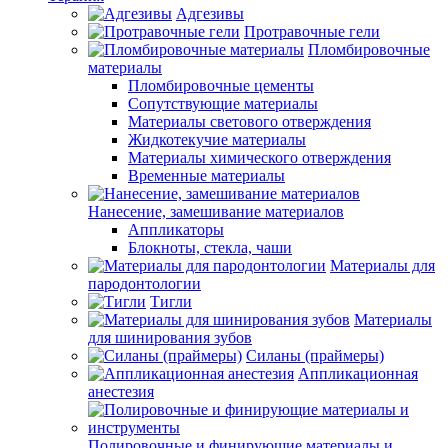
Адгезивы
Протравочные гели
Пломбировочные
материалы
Пломбировочные цементы
Сопутствующие материалы
Материалы светового отверждения
Жидкотекучие материалы
Материалы химического отверждения
Временные материалы
Нанесение, замешивание материалов
Аппликаторы
Блокноты, стекла, чаши
Материалы для
пародонтологии
Тигли
Материалы
для шинирования зубов
Силаны (праймеры)
Аппликационная
анестезия
Полировочные и финирующие материалы и