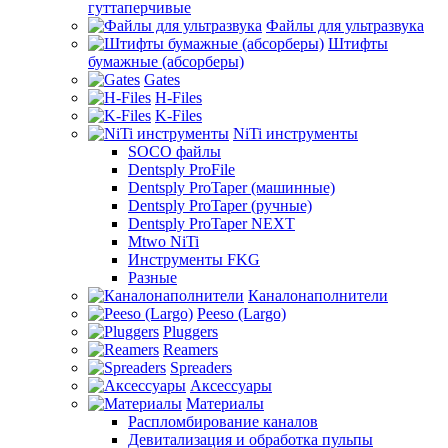
гуттаперчивые
Файлы для ультразвука
Штифты
бумажные (абсорберы)
Gates
H-Files
K-Files
NiTi инструменты
SOCO файлы
Dentsply ProFile
Dentsply ProTaper (машинные)
Dentsply ProTaper (ручные)
Dentsply ProTaper NEXT
Mtwo NiTi
Инструменты FKG
Разные
Каналонаполнители
Peeso (Largo)
Pluggers
Reamers
Spreaders
Аксессуары
Материалы
Распломбирование каналов
Девитализация и обработка пульпы