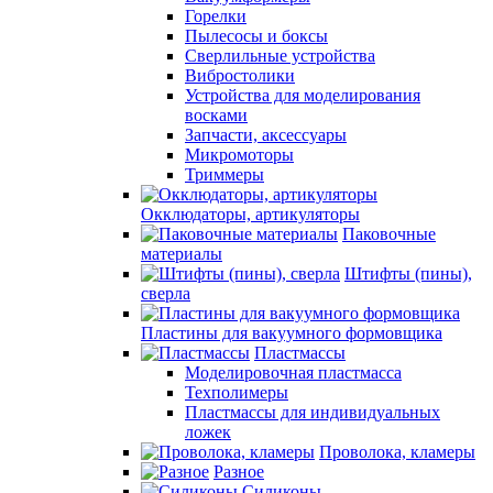
Горелки
Пылесосы и боксы
Сверлильные устройства
Вибростолики
Устройства для моделирования
восками
Запчасти, аксессуары
Микромоторы
Триммеры
Окклюдаторы, артикуляторы
Паковочные
материалы
Штифты (пины),
сверла
Пластины для вакуумного формовщика
Пластмассы
Моделировочная пластмасса
Техполимеры
Пластмассы для индивидуальных
ложек
Проволока, кламеры
Разное
Силиконы