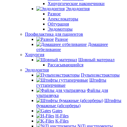
Хирургические наконечники
Эндодонтия
Разное
Апекслокаторы
Обтурация
Эндомоторы
Профилактика для пациентов
Разное
Домашнее
отбеливание
Хирургия
Шовный материал
Рассасывающийся
Эндодонтия
Пульпоэкстракторы
Штифты
гуттаперчивые
Файлы для
ультразвука
Штифты
бумажные (абсорберы)
Gates
H-Files
K-Files
NiTi инструменты