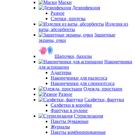
Маски
Дезинфекция
Разное
Слепки, протезы
Изделия из
ваты, абсорбенты
Защитные
экраны, очки
Шапочки, бахилы
Наконечники
для аспирации
Адаптеры
Наконечники для пылесоса
Наконечники для слюноотсоса
Одежда, простыни
Разное
Салфетки, фартуки
Салфетки в коробке
Фартуки в рулоне
Стерилизация
Пакеты бумажные
Журналы
Пакеты комбинированные