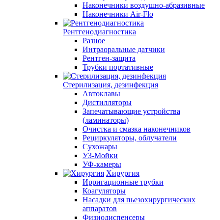
Наконечники воздушно-абразивные
Наконечники Air-Flo
Рентгенодиагностика
Разное
Интраоральные датчики
Рентген-защита
Трубки портативные
Стерилизация, дезинфекция
Автоклавы
Дистилляторы
Запечатывающие устройства
(ламинаторы)
Очистка и смазка наконечников
Рециркуляторы, облучатели
Сухожары
УЗ-Мойки
УФ-камеры
Хирургия
Ирригационные трубки
Коагуляторы
Насадки для пьезохирургических
аппаратов
Физиодиспенсеры