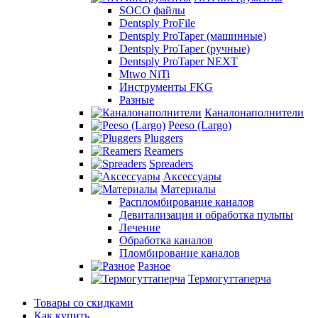
SOCO файлы
Dentsply ProFile
Dentsply ProTaper (машинные)
Dentsply ProTaper (ручные)
Dentsply ProTaper NEXT
Mtwo NiTi
Инструменты FKG
Разные
Каналонаполнители
Peeso (Largo)
Pluggers
Reamers
Spreaders
Аксессуары
Материалы
Распломбирование каналов
Девитализация и обработка пульпы
Лечение
Обработка каналов
Пломбирование каналов
Разное
Термогуттаперча
Товары со скидками
Как купить