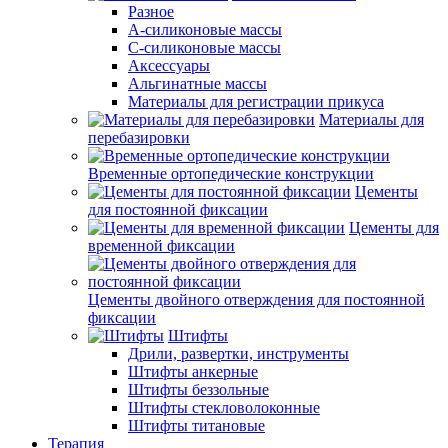
Разное
А-силиконовые массы
С-силиконовые массы
Аксессуары
Альгинатные массы
Материалы для регистрации прикуса
Материалы для
перебазировки
Временные ортопедические конструкции
Цементы
для постоянной фиксации
Цементы для
временной фиксации
Цементы двойного отверждения для постоянной
фиксации
Штифты
Дрили, развертки, инструменты
Штифты анкерные
Штифты беззольные
Штифты стекловолоконные
Штифты титановые
Терапия