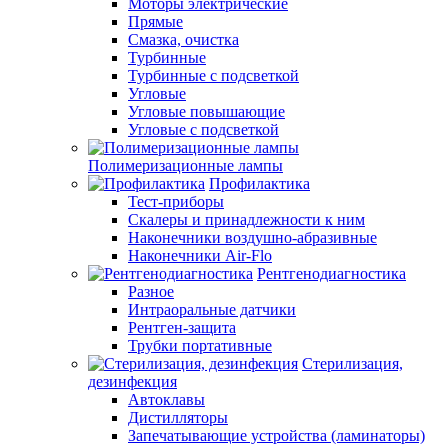
Моторы электрические
Прямые
Смазка, очистка
Турбинные
Турбинные с подсветкой
Угловые
Угловые повышающие
Угловые с подсветкой
Полимеризационные лампы
Профилактика
Тест-приборы
Скалеры и принадлежности к ним
Наконечники воздушно-абразивные
Наконечники Air-Flo
Рентгенодиагностика
Разное
Интраоральные датчики
Рентген-защита
Трубки портативные
Стерилизация,
дезинфекция
Автоклавы
Дистилляторы
Запечатывающие устройства (ламинаторы)