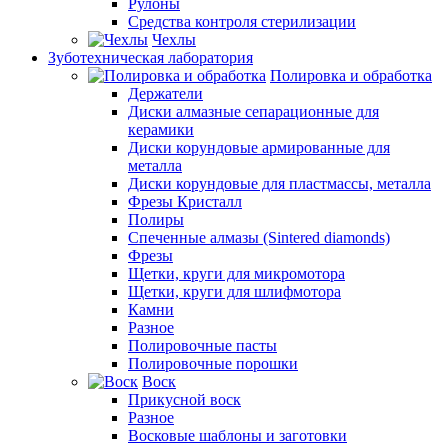
Рулоны
Средства контроля стерилизации
Чехлы
Зуботехническая лаборатория
Полировка и обработка
Держатели
Диски алмазные сепарационные для
керамики
Диски корундовые армированные для
металла
Диски корундовые для пластмассы, металла
Фрезы Кристалл
Полиры
Спеченные алмазы (Sintered diamonds)
Фрезы
Щетки, круги для микромотора
Щетки, круги для шлифмотора
Камни
Разное
Полировочные пасты
Полировочные порошки
Воск
Прикусной воск
Разное
Восковые шаблоны и заготовки