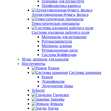
Порошки для пескоструя
Профилактика кариеса
Артикуляционная бумага, фольга
Гемостатические препараты
Системы изоляции рабочего поля
Материалы для ретракции
Роторасширители
Матрицы, клинья
Ретракционные нити
Система Коффердам
Иглы, шприцы для каналов
Инструменты
Разное
Системы хранения
Разное
Дезинфекция
Эндодонтия, боры
Schwert
Гладилки
Зажимы
Зеркала
Зонды