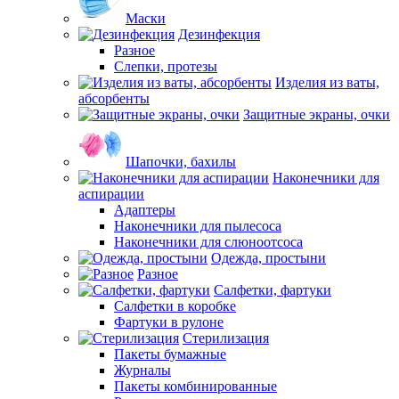
Маски
Дезинфекция
Разное
Слепки, протезы
Изделия из ваты,
абсорбенты
Защитные экраны, очки
Шапочки, бахилы
Наконечники для
аспирации
Адаптеры
Наконечники для пылесоса
Наконечники для слюноотсоса
Одежда, простыни
Разное
Салфетки, фартуки
Салфетки в коробке
Фартуки в рулоне
Стерилизация
Пакеты бумажные
Журналы
Пакеты комбинированные