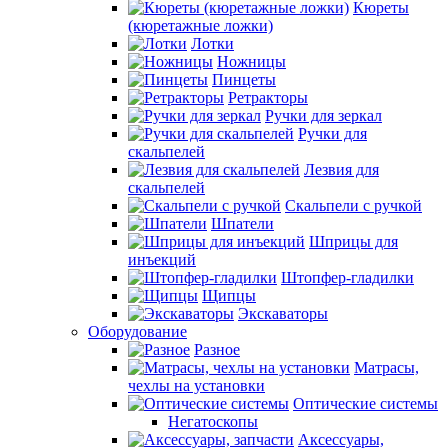
Кюреты
(кюретажные ложки)
Лотки
Ножницы
Пинцеты
Ретракторы
Ручки для зеркал
Ручки для
скальпелей
Лезвия для
скальпелей
Скальпели с ручкой
Шпатели
Шприцы для
инъекций
Штопфер-гладилки
Щипцы
Экскаваторы
Оборудование
Разное
Матрасы,
чехлы на установки
Оптические системы
Негатоскопы
Аксессуары,