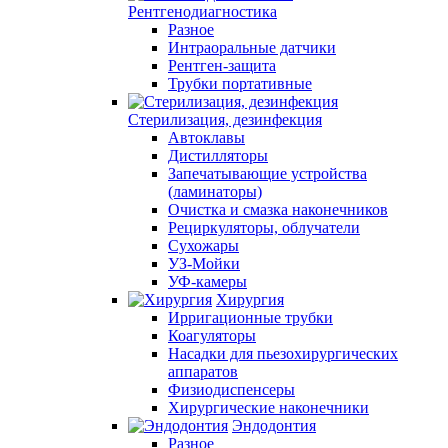
Рентгенодиагностика
Разное
Интраоральные датчики
Рентген-защита
Трубки портативные
Стерилизация, дезинфекция
Автоклавы
Дистилляторы
Запечатывающие устройства
(ламинаторы)
Очистка и смазка наконечников
Рециркуляторы, облучатели
Сухожары
УЗ-Мойки
УФ-камеры
Хирургия
Ирригационные трубки
Коагуляторы
Насадки для пьезохирургических
аппаратов
Физиодиспенсеры
Хирургические наконечники
Эндодонтия
Разное