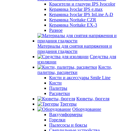
Красители и глазури IPS Ivocolor
Керамика Ivoclar IPS e.max
Керамика Ivoclar IPS InLine A-D
Керамика Noritake CZR
Керамика Noritake EX-3
Разное
Материалы для снятия напряжения и
придания гладкости
Средства для
изоляции
Кисти,
палитры, расцветки
Кисти и аксессуары Smile Line
Кисти
Палитры
Расцветки
Кюветы, бюгеля
Трегеры
Оборудование
Вакуумформеры
Горелки
Пылесосы и боксы
Сверлильные устройства