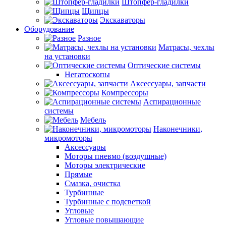
Штопфер-гладилки
Щипцы
Экскаваторы
Оборудование
Разное
Матрасы, чехлы
на установки
Оптические системы
Негатоскопы
Аксессуары, запчасти
Компрессоры
Аспирационные
системы
Мебель
Наконечники,
микромоторы
Аксессуары
Моторы пневмо (воздушные)
Моторы электрические
Прямые
Смазка, очистка
Турбинные
Турбинные с подсветкой
Угловые
Угловые повышающие