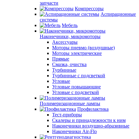
запчасти
Компрессоры
Аспирационные
системы
Мебель
Наконечники, микромоторы
Аксессуары
Моторы пневмо (воздушные)
Моторы электрические
Прямые
Смазка, очистка
Турбинные
Турбинные с подсветкой
Угловые
Угловые повышающие
Угловые с подсветкой
Полимеризационные лампы
Профилактика
Тест-приборы
Скалеры и принадлежности к ним
Наконечники воздушно-абразивные
Наконечники Air-Flo