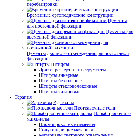
перебазировки
Временные ортопедические конструкции
Цементы
для постоянной фиксации
Цементы для
временной фиксации
Цементы двойного отверждения для постоянной
фиксации
Штифты
Дрили, развертки, инструменты
Штифты анкерные
Штифты беззольные
Штифты стекловолоконные
Штифты титановые
Терапия
Адгезивы
Протравочные гели
Пломбировочные
материалы
Пломбировочные цементы
Сопутствующие материалы
Материалы светового отверждения