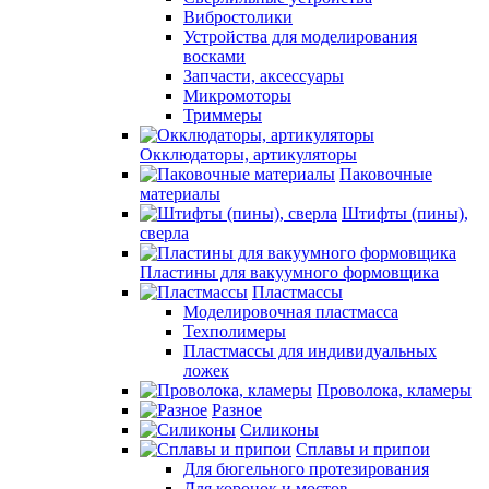
Вибростолики
Устройства для моделирования
восками
Запчасти, аксессуары
Микромоторы
Триммеры
Окклюдаторы, артикуляторы
Паковочные
материалы
Штифты (пины),
сверла
Пластины для вакуумного формовщика
Пластмассы
Моделировочная пластмасса
Техполимеры
Пластмассы для индивидуальных
ложек
Проволока, кламеры
Разное
Силиконы
Сплавы и припои
Для бюгельного протезирования
Для коронок и мостов