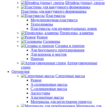
Штифты (пины), сверла
Пластины для вакуумного формовщика
Пластмассы
Моделировочная пластмасса
Техполимеры
Пластмассы для индивидуальных ложек
Проволока, кламеры
Разное
Силиконы
Сплавы и припои
Для бюгельного протезирования
Для коронок и мостов
Припои
Артикуляционные
спреи
Ортопедия
Слепочные массы
Разное
А-силиконовые массы
С-силиконовые массы
Аксессуары
Альгинатные массы
Материалы для регистрации прикуса
Материалы для