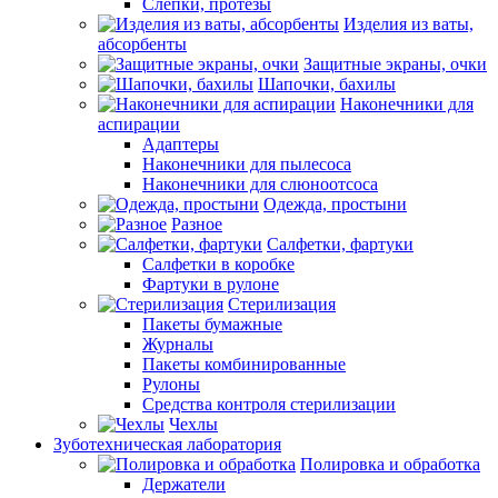
Слепки, протезы
Изделия из ваты,
абсорбенты
Защитные экраны, очки
Шапочки, бахилы
Наконечники для
аспирации
Адаптеры
Наконечники для пылесоса
Наконечники для слюноотсоса
Одежда, простыни
Разное
Салфетки, фартуки
Салфетки в коробке
Фартуки в рулоне
Стерилизация
Пакеты бумажные
Журналы
Пакеты комбинированные
Рулоны
Средства контроля стерилизации
Чехлы
Зуботехническая лаборатория
Полировка и обработка
Держатели