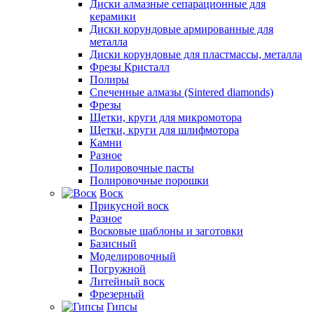
Диски алмазные сепарационные для
керамики
Диски корундовые армированные для
металла
Диски корундовые для пластмассы, металла
Фрезы Кристалл
Полиры
Спеченные алмазы (Sintered diamonds)
Фрезы
Щетки, круги для микромотора
Щетки, круги для шлифмотора
Камни
Разное
Полировочные пасты
Полировочные порошки
Воск
Прикусной воск
Разное
Восковые шаблоны и заготовки
Базисный
Моделировочный
Погружной
Литейный воск
Фрезерный
Гипсы