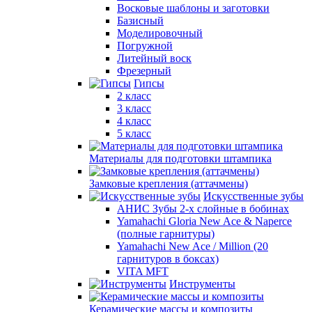
Восковые шаблоны и заготовки
Базисный
Моделировочный
Погружной
Литейный воск
Фрезерный
Гипсы
2 класс
3 класс
4 класс
5 класс
Материалы для подготовки штампика
Замковые крепления (аттачмены)
Искусственные зубы
АНИС Зубы 2-х слойные в бобинах
Yamahachi Gloria New Ace & Naperce
(полные гарнитуры)
Yamahachi New Ace / Million (20
гарнитуров в боксах)
VITA MFT
Инструменты
Керамические массы и композиты