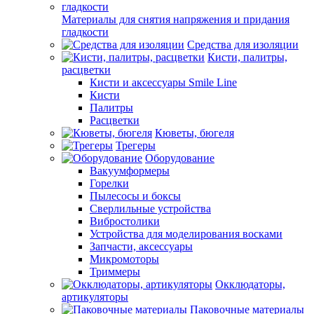
Материалы для снятия напряжения и придания
гладкости
Средства для изоляции
Кисти, палитры,
расцветки
Кисти и аксессуары Smile Line
Кисти
Палитры
Расцветки
Кюветы, бюгеля
Трегеры
Оборудование
Вакуумформеры
Горелки
Пылесосы и боксы
Сверлильные устройства
Вибростолики
Устройства для моделирования восками
Запчасти, аксессуары
Микромоторы
Триммеры
Окклюдаторы,
артикуляторы
Паковочные материалы