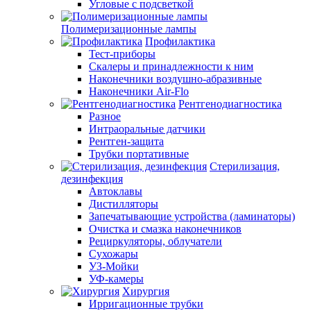
Угловые с подсветкой
Полимеризационные лампы
Профилактика
Тест-приборы
Скалеры и принадлежности к ним
Наконечники воздушно-абразивные
Наконечники Air-Flo
Рентгенодиагностика
Разное
Интраоральные датчики
Рентген-защита
Трубки портативные
Стерилизация,
дезинфекция
Автоклавы
Дистилляторы
Запечатывающие устройства (ламинаторы)
Очистка и смазка наконечников
Рециркуляторы, облучатели
Сухожары
УЗ-Мойки
УФ-камеры
Хирургия
Ирригационные трубки