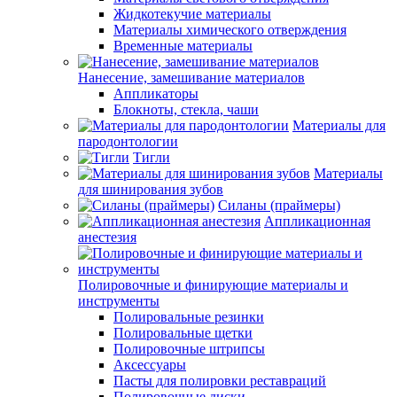
Жидкотекучие материалы
Материалы химического отверждения
Временные материалы
Нанесение, замешивание материалов
Аппликаторы
Блокноты, стекла, чаши
Материалы для
пародонтологии
Тигли
Материалы
для шинирования зубов
Силаны (праймеры)
Аппликационная
анестезия
Полировочные и финирующие материалы и
инструменты
Полировальные резинки
Полировальные щетки
Полировочные штрипсы
Аксессуары
Пасты для полировки реставраций
Полировочные диски