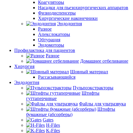
Коагуляторы
Насадки для пьезохирургических аппаратов
Физиодиспенсеры
Хирургические наконечники
Эндодонтия
Разное
Апекслокаторы
Обтурация
Эндомоторы
Профилактика для пациентов
Разное
Домашнее отбеливание
Хирургия
Шовный материал
Рассасывающийся
Эндодонтия
Пульпоэкстракторы
Штифты
гуттаперчивые
Файлы для ультразвука
Штифты
бумажные (абсорберы)
Gates
H-Files
K-Files