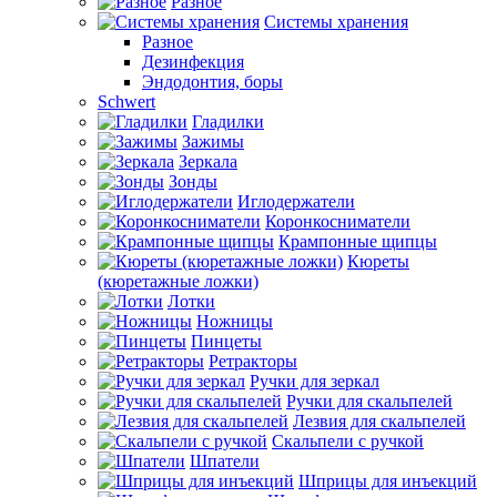
Разное
Системы хранения
Разное
Дезинфекция
Эндодонтия, боры
Schwert
Гладилки
Зажимы
Зеркала
Зонды
Иглодержатели
Коронкосниматели
Крампонные щипцы
Кюреты
(кюретажные ложки)
Лотки
Ножницы
Пинцеты
Ретракторы
Ручки для зеркал
Ручки для скальпелей
Лезвия для скальпелей
Скальпели с ручкой
Шпатели
Шприцы для инъекций