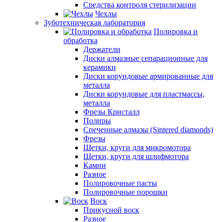
Средства контроля стерилизации
Чехлы
Зуботехническая лаборатория
Полировка и
обработка
Держатели
Диски алмазные сепарационные для
керамики
Диски корундовые армированные для
металла
Диски корундовые для пластмассы,
металла
Фрезы Кристалл
Полиры
Спеченные алмазы (Sintered diamonds)
Фрезы
Щетки, круги для микромотора
Щетки, круги для шлифмотора
Камни
Разное
Полировочные пасты
Полировочные порошки
Воск
Прикусной воск
Разное