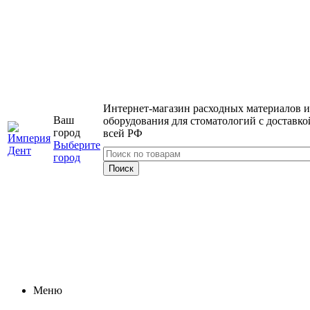
Интернет-магазин расходных материалов и
Ваш
оборудования для стоматологий с доставко
город
всей РФ
Выберите
город
Меню