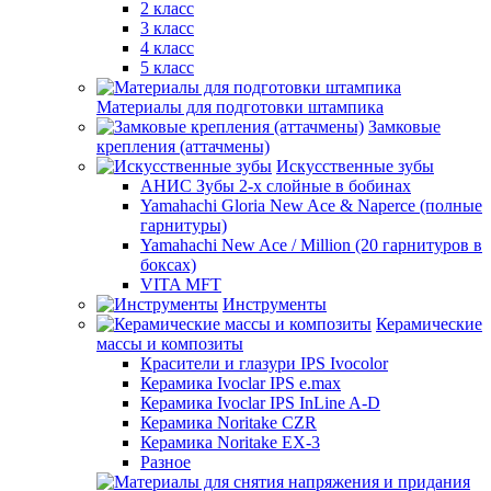
2 класс
3 класс
4 класс
5 класс
Материалы для подготовки штампика
Замковые
крепления (аттачмены)
Искусственные зубы
АНИС Зубы 2-х слойные в бобинах
Yamahachi Gloria New Ace & Naperce (полные
гарнитуры)
Yamahachi New Ace / Million (20 гарнитуров в
боксах)
VITA MFT
Инструменты
Керамические
массы и композиты
Красители и глазури IPS Ivocolor
Керамика Ivoclar IPS e.max
Керамика Ivoclar IPS InLine A-D
Керамика Noritake CZR
Керамика Noritake EX-3
Разное