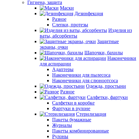
Гигиена, защита
Маски
Дезинфекция
Разное
Слепки, протезы
Изделия из
ваты, абсорбенты
Защитные
экраны, очки
Шапочки, бахилы
Наконечники
для аспирации
Адаптеры
Наконечники для пылесоса
Наконечники для слюноотсоса
Одежда, простыни
Разное
Салфетки, фартуки
Салфетки в коробке
Фартуки в рулоне
Стерилизация
Пакеты бумажные
Журналы
Пакеты комбинированные
Рулоны