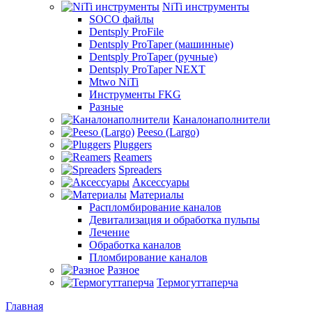
NiTi инструменты
SOCO файлы
Dentsply ProFile
Dentsply ProTaper (машинные)
Dentsply ProTaper (ручные)
Dentsply ProTaper NEXT
Mtwo NiTi
Инструменты FKG
Разные
Каналонаполнители
Peeso (Largo)
Pluggers
Reamers
Spreaders
Аксессуары
Материалы
Распломбирование каналов
Девитализация и обработка пульпы
Лечение
Обработка каналов
Пломбирование каналов
Разное
Термогуттаперча
Главная