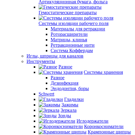
Артикуляционная бумага, фольга
Гемостатические препараты
Системы изоляции рабочего поля
Материалы для ретракции
Роторасширители
Матрицы, клинья
Ретракционные нити
Система Коффердам
Иглы, шприцы для каналов
Инструменты
Разное
Системы хранения
Разное
Дезинфекция
Эндодонтия, боры
Schwert
Гладилки
Зажимы
Зеркала
Зонды
Иглодержатели
Коронкосниматели
Крампонные щипцы