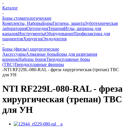
-
Каталог
-
Боры стоматологические
Комплекты, Наборы
Боры
Гигиена, защита
Зуботехническая
лаборатория
Ортопедия
Терапия
Иглы, шприцы для
каналов
Инструменты
Оборудование
Профилактика для
пациентов
Хирургия
Эндодонтия
-
Боры (фрезы) хирургические
Аксессуары
Алмазные боры
Боры для разрезания
коронок
Наборы боров
Твердосплавные боры
(ТВС)
Твердосплавные финиры
-
NTI RF229L-080-RAL - фреза хирургическая (трепан) ТВС
для УН
NTI RF229L-080-RAL - фреза
хирургическая (трепан) ТВС
для УН