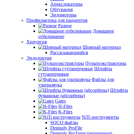
Апекслокаторы
Обтурация
Эндомоторы
Профилактика для пациентов
Разное
Домашнее
отбеливание
Хирургия
Шовный материал
Рассасывающийся
Эндодонтия
Пульпоэкстракторы
Штифты
гуттаперчивые
Файлы для
ультразвука
Штифты
бумажные (абсорберы)
Gates
H-Files
K-Files
NiTi инструменты
SOCO файлы
Dentsply ProFile
Dentsply ProTaper (машинные)