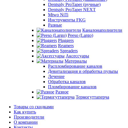
Dentsply ProTaper (ручные)
Dentsply ProTaper NEXT
Mtwo NiTi
Инструменты FKG
Разные
Каналонаполнители
Peeso (Largo)
Pluggers
Reamers
Spreaders
Аксессуары
Материалы
Распломбирование каналов
Девитализация и обработка пульпы
Лечение
Обработка каналов
Пломбирование каналов
Разное
Термогуттаперча
Товары со скидками
Как купить
Производители
О компании
Контакты