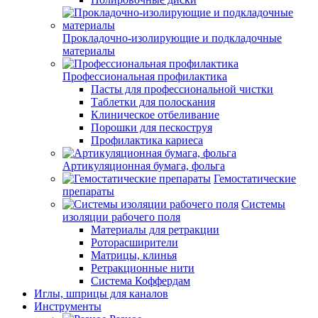
Прокладочно-изолирующие и подкладочные
материалы
Профессиональная профилактика
Пасты для профессиональной чистки
Таблетки для полоскания
Клиническое отбеливание
Порошки для пескоструя
Профилактика кариеса
Артикуляционная бумага, фольга
Гемостатические
препараты
Системы
изоляции рабочего поля
Материалы для ретракции
Роторасширители
Матрицы, клинья
Ретракционные нити
Система Коффердам
Иглы, шприцы для каналов
Инструменты