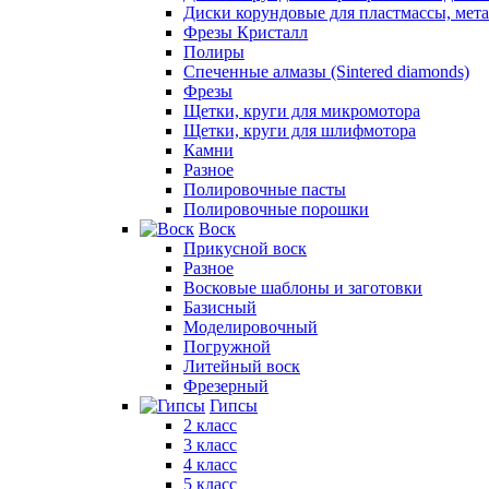
Диски корундовые для пластмассы, мет
Фрезы Кристалл
Полиры
Спеченные алмазы (Sintered diamonds)
Фрезы
Щетки, круги для микромотора
Щетки, круги для шлифмотора
Камни
Разное
Полировочные пасты
Полировочные порошки
Воск
Прикусной воск
Разное
Восковые шаблоны и заготовки
Базисный
Моделировочный
Погружной
Литейный воск
Фрезерный
Гипсы
2 класс
3 класс
4 класс
5 класс