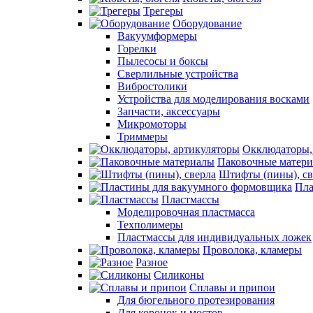
Трегеры
Оборудование
Вакуумформеры
Горелки
Пылесосы и боксы
Сверлильные устройства
Вибростолики
Устройства для моделирования восками
Запчасти, аксессуары
Микромоторы
Триммеры
Окклюдаторы,
Паковочные матер
Штифты (пины), св
Пла
Пластмассы
Моделировочная пластмасса
Техполимеры
Пластмассы для индивидуальных ложек
Проволока, кламеры
Разное
Силиконы
Сплавы и припои
Для бюгельного протезирования
Для коронок и мостов