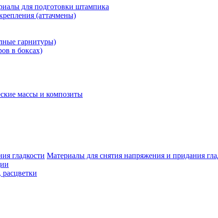
риалы для подготовки штампика
крепления (аттачмены)
олные гарнитуры)
ров в боксах)
ские массы и композиты
Материалы для снятия напряжения и придания гла
ции
, расцветки