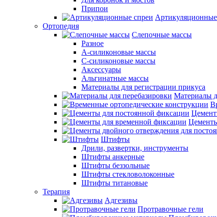
Припои
Артикуляционные
Ортопедия
Слепочные массы
Разное
А-силиконовые массы
С-силиконовые массы
Аксессуары
Альгинатные массы
Материалы для регистрации прикуса
Материалы д
В
Цемент
Цементы
Штифты
Дрили, развертки, инструменты
Штифты анкерные
Штифты беззольные
Штифты стекловолоконные
Штифты титановые
Терапия
Адгезивы
Протравочные гели