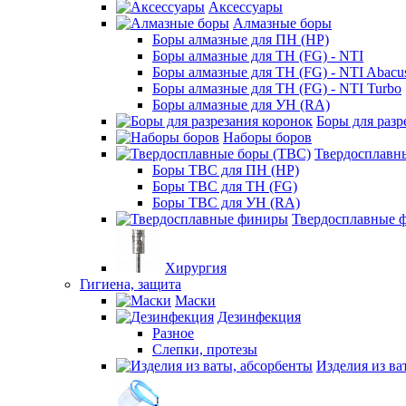
Аксессуары
Алмазные боры
Боры алмазные для ПН (HP)
Боры алмазные для ТН (FG) - NTI
Боры алмазные для ТН (FG) - NTI Abacu
Боры алмазные для ТН (FG) - NTI Turbo
Боры алмазные для УН (RA)
Боры для разр
Наборы боров
Твердосплавн
Боры ТВС для ПН (HP)
Боры ТВС для ТН (FG)
Боры ТВС для УН (RA)
Твердосплавные 
Хирургия
Гигиена, защита
Маски
Дезинфекция
Разное
Слепки, протезы
Изделия из ва