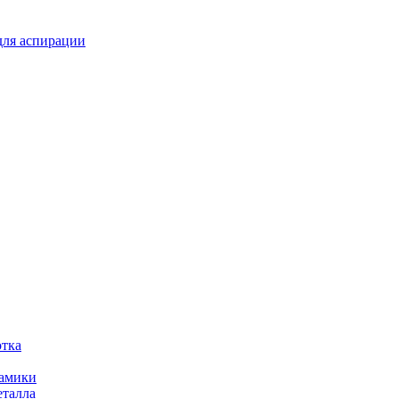
для аспирации
отка
рамики
еталла