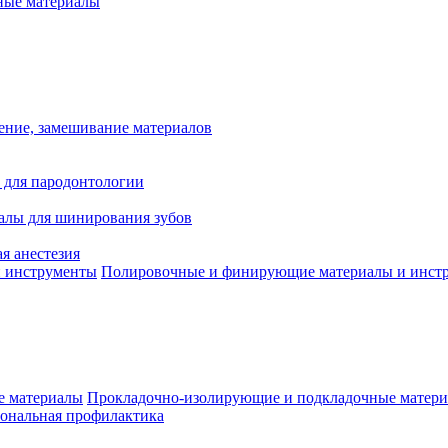
ые материалы
ение, замешивание материалов
 для пародонтологии
алы для шинирования зубов
я анестезия
Полировочные и финирующие материалы и инст
Прокладочно-изолирующие и подкладочные матер
ональная профилактика