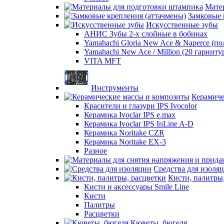
Мате
Замковые 
Искусственные зубы
АНИС Зубы 2-х слойные в бобинах
Yamahachi Gloria New Ace & Naperce (п
Yamahachi New Ace / Million (20 гарниту
VITA MFT
Инструменты
Керамиче
Красители и глазури IPS Ivocolor
Керамика Ivoclar IPS e.max
Керамика Ivoclar IPS InLine A-D
Керамика Noritake CZR
Керамика Noritake EX-3
Разное
Средства для изоля
Кисти, палитры
Кисти и аксессуары Smile Line
Кисти
Палитры
Расцветки
Кюветы, бюгеля