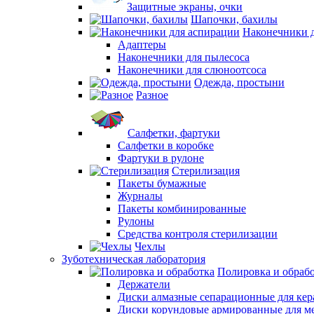
Защитные экраны, очки
Шапочки, бахилы
Наконечники 
Адаптеры
Наконечники для пылесоса
Наконечники для слюноотсоса
Одежда, простыни
Разное
Салфетки, фартуки
Салфетки в коробке
Фартуки в рулоне
Стерилизация
Пакеты бумажные
Журналы
Пакеты комбинированные
Рулоны
Средства контроля стерилизации
Чехлы
Зуботехническая лаборатория
Полировка и обраб
Держатели
Диски алмазные сепарационные для ке
Диски корундовые армированные для м