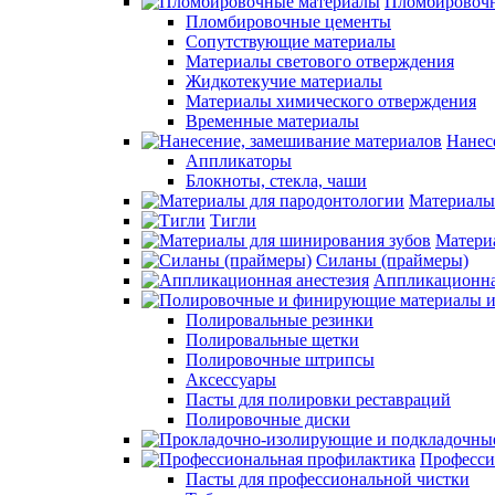
Пломбировочн
Пломбировочные цементы
Сопутствующие материалы
Материалы светового отверждения
Жидкотекучие материалы
Материалы химического отверждения
Временные материалы
Нанес
Аппликаторы
Блокноты, стекла, чаши
Материалы
Тигли
Матери
Силаны (праймеры)
Аппликационна
Полировальные резинки
Полировальные щетки
Полировочные штрипсы
Аксессуары
Пасты для полировки реставраций
Полировочные диски
Професси
Пасты для профессиональной чистки