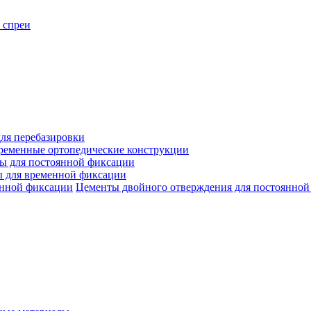
 спреи
ля перебазировки
ременные ортопедические конструкции
ы для постоянной фиксации
 для временной фиксации
Цементы двойного отверждения для постоянной