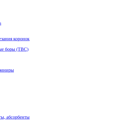
s
езания коронок
ые боры (ТВС)
финиры
ты, абсорбенты