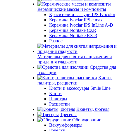
Керамические массы и композиты
Красители и глазури IPS Ivocolor
Керамика Ivoclar IPS e.max
Керамика Ivoclar IPS InLine A-D
Керамика Noritake CZR
Керамика Noritake EX-3
Разное
Материалы для снятия напряжения и
придания гладкости
Средства для
изоляции
Кисти,
палитры, расцветки
Кисти и аксессуары Smile Line
Кисти
Палитры
Расцветки
Кюветы, бюгеля
Трегеры
Оборудование
Вакуумформеры
Горелки