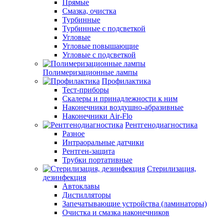
Прямые
Смазка, очистка
Турбинные
Турбинные с подсветкой
Угловые
Угловые повышающие
Угловые с подсветкой
Полимеризационные лампы
Профилактика
Тест-приборы
Скалеры и принадлежности к ним
Наконечники воздушно-абразивные
Наконечники Air-Flo
Рентгенодиагностика
Разное
Интраоральные датчики
Рентген-защита
Трубки портативные
Стерилизация,
дезинфекция
Автоклавы
Дистилляторы
Запечатывающие устройства (ламинаторы)
Очистка и смазка наконечников