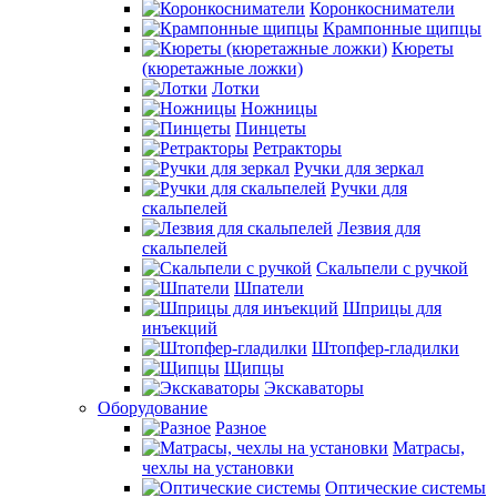
Коронкосниматели
Крампонные щипцы
Кюреты
(кюретажные ложки)
Лотки
Ножницы
Пинцеты
Ретракторы
Ручки для зеркал
Ручки для
скальпелей
Лезвия для
скальпелей
Скальпели с ручкой
Шпатели
Шприцы для
инъекций
Штопфер-гладилки
Щипцы
Экскаваторы
Оборудование
Разное
Матрасы,
чехлы на установки
Оптические системы