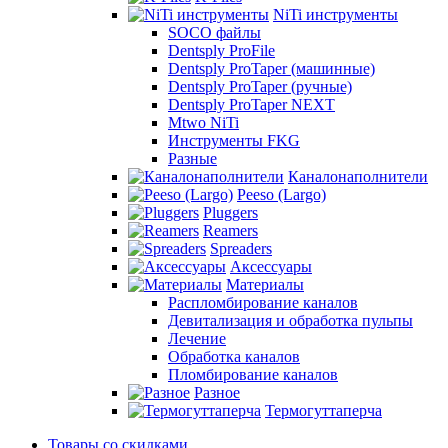
NiTi инструменты
SOCO файлы
Dentsply ProFile
Dentsply ProTaper (машинные)
Dentsply ProTaper (ручные)
Dentsply ProTaper NEXT
Mtwo NiTi
Инструменты FKG
Разные
Каналонаполнители
Peeso (Largo)
Pluggers
Reamers
Spreaders
Аксессуары
Материалы
Распломбирование каналов
Девитализация и обработка пульпы
Лечение
Обработка каналов
Пломбирование каналов
Разное
Термогуттаперча
Товары со скидками