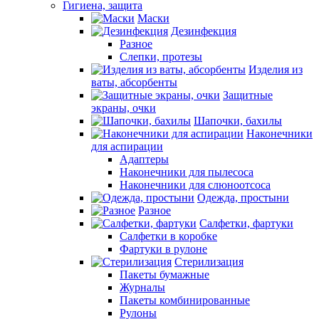
Гигиена, защита
Маски
Дезинфекция
Разное
Слепки, протезы
Изделия из
ваты, абсорбенты
Защитные
экраны, очки
Шапочки, бахилы
Наконечники
для аспирации
Адаптеры
Наконечники для пылесоса
Наконечники для слюноотсоса
Одежда, простыни
Разное
Салфетки, фартуки
Салфетки в коробке
Фартуки в рулоне
Стерилизация
Пакеты бумажные
Журналы
Пакеты комбинированные
Рулоны