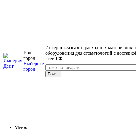
Интернет-магазин расходных материалов и
Ваш
оборудования для стоматологий с доставко
город
всей РФ
Выберите
город
Меню