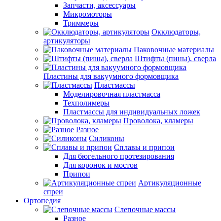
Запчасти, аксессуары
Микромоторы
Триммеры
Окклюдаторы,
артикуляторы
Паковочные материалы
Штифты (пины), сверла
Пластины для вакуумного формовщика
Пластмассы
Моделировочная пластмасса
Техполимеры
Пластмассы для индивидуальных ложек
Проволока, кламеры
Разное
Силиконы
Сплавы и припои
Для бюгельного протезирования
Для коронок и мостов
Припои
Артикуляционные
спреи
Ортопедия
Слепочные массы
Разное