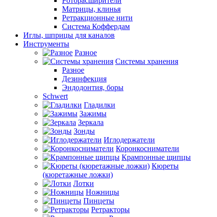
Роторасширители
Матрицы, клинья
Ретракционные нити
Система Коффердам
Иглы, шприцы для каналов
Инструменты
Разное
Системы хранения
Разное
Дезинфекция
Эндодонтия, боры
Schwert
Гладилки
Зажимы
Зеркала
Зонды
Иглодержатели
Коронкосниматели
Крампонные щипцы
Кюреты
(кюретажные ложки)
Лотки
Ножницы
Пинцеты
Ретракторы