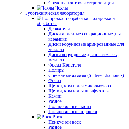
Средства контроля стерилизации
Чехлы
Зуботехническая лаборатория
Полировка и
обработка
Держатели
Диски алмазные сепарационные для
керамики
Диски корундовые армированные для
металла
Диски корундовые для пластмассы,
металла
Фрезы Кристалл
Полиры
Спеченные алмазы (Sintered diamonds)
Фрезы
Щетки, круги для микромотора
Щетки, круги для шлифмотора
Камни
Разное
Полировочные пасты
Полировочные порошки
Воск
Прикусной воск
Разное