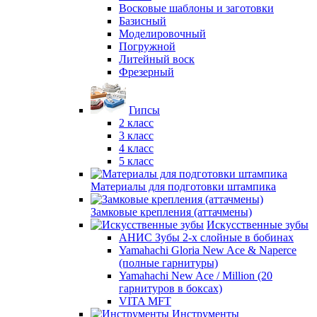
Восковые шаблоны и заготовки
Базисный
Моделировочный
Погружной
Литейный воск
Фрезерный
Гипсы
2 класс
3 класс
4 класс
5 класс
Материалы для подготовки штампика
Замковые крепления (аттачмены)
Искусственные зубы
АНИС Зубы 2-х слойные в бобинах
Yamahachi Gloria New Ace & Naperce
(полные гарнитуры)
Yamahachi New Ace / Million (20
гарнитуров в боксах)
VITA MFT
Инструменты