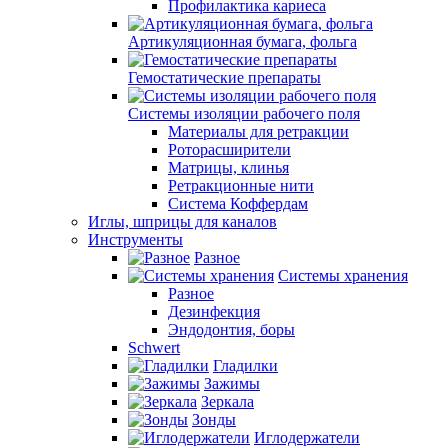
Профилактика кариеса
Артикуляционная бумага, фольга
Гемостатические препараты
Системы изоляции рабочего поля
Материалы для ретракции
Роторасширители
Матрицы, клинья
Ретракционные нити
Система Коффердам
Иглы, шприцы для каналов
Инструменты
Разное
Системы хранения
Разное
Дезинфекция
Эндодонтия, боры
Schwert
Гладилки
Зажимы
Зеркала
Зонды
Иглодержатели