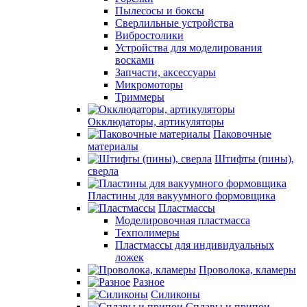
Пылесосы и боксы
Сверлильные устройства
Вибростолики
Устройства для моделирования
восками
Запчасти, аксессуары
Микромоторы
Триммеры
Окклюдаторы, артикуляторы
Паковочные
материалы
Штифты (пины),
сверла
Пластины для вакуумного формовщика
Пластмассы
Моделировочная пластмасса
Техполимеры
Пластмассы для индивидуальных
ложек
Проволока, кламеры
Разное
Силиконы
Сплавы и припои