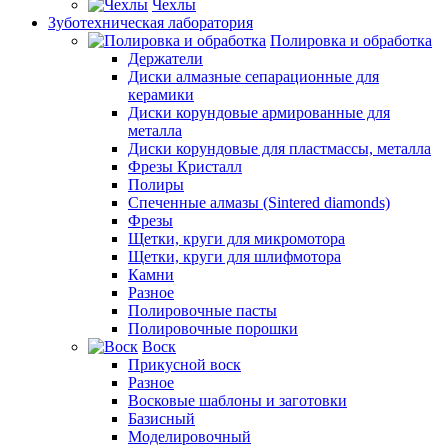
Чехлы
Зуботехническая лаборатория
Полировка и обработка
Держатели
Диски алмазные сепарационные для
керамики
Диски корундовые армированные для
металла
Диски корундовые для пластмассы, металла
Фрезы Кристалл
Полиры
Спеченные алмазы (Sintered diamonds)
Фрезы
Щетки, круги для микромотора
Щетки, круги для шлифмотора
Камни
Разное
Полировочные пасты
Полировочные порошки
Воск
Прикусной воск
Разное
Восковые шаблоны и заготовки
Базисный
Моделировочный