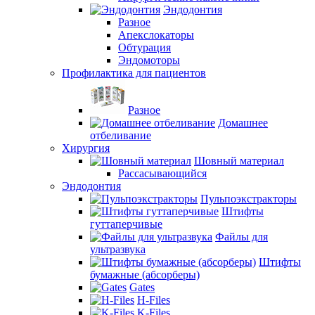
Эндодонтия
Разное
Апекслокаторы
Обтурация
Эндомоторы
Профилактика для пациентов
Разное
Домашнее
отбеливание
Хирургия
Шовный материал
Рассасывающийся
Эндодонтия
Пульпоэкстракторы
Штифты
гуттаперчивые
Файлы для
ультразвука
Штифты
бумажные (абсорберы)
Gates
H-Files
K-Files