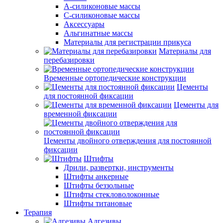
А-силиконовые массы
С-силиконовые массы
Аксессуары
Альгинатные массы
Материалы для регистрации прикуса
Материалы для
перебазировки
Временные ортопедические конструкции
Цементы
для постоянной фиксации
Цементы для
временной фиксации
Цементы двойного отверждения для постоянной
фиксации
Штифты
Дрили, развертки, инструменты
Штифты анкерные
Штифты беззольные
Штифты стекловолоконные
Штифты титановые
Терапия
Адгезивы