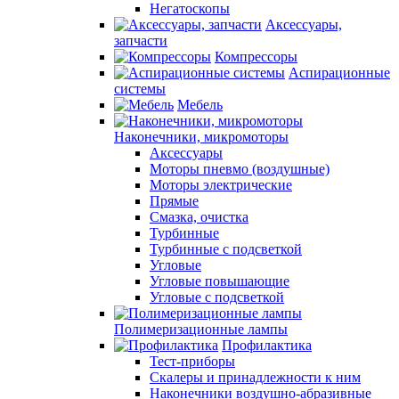
Негатоскопы
Аксессуары,
запчасти
Компрессоры
Аспирационные
системы
Мебель
Наконечники, микромоторы
Аксессуары
Моторы пневмо (воздушные)
Моторы электрические
Прямые
Смазка, очистка
Турбинные
Турбинные с подсветкой
Угловые
Угловые повышающие
Угловые с подсветкой
Полимеризационные лампы
Профилактика
Тест-приборы
Скалеры и принадлежности к ним
Наконечники воздушно-абразивные