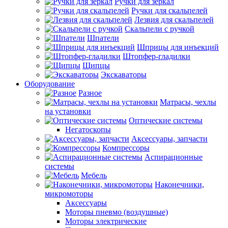
Ручки для зеркал
Ручки для скальпелей
Лезвия для скальпелей
Скальпели с ручкой
Шпатели
Шприцы для инъекций
Штопфер-гладилки
Щипцы
Экскаваторы
Оборудование
Разное
Матрасы, чехлы
на установки
Оптические системы
Негатоскопы
Аксессуары, запчасти
Компрессоры
Аспирационные
системы
Мебель
Наконечники,
микромоторы
Аксессуары
Моторы пневмо (воздушные)
Моторы электрические