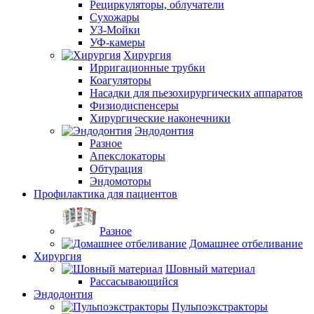
Рециркуляторы, облучатели
Сухожары
УЗ-Мойки
УФ-камеры
Хирургия
Ирригационные трубки
Коагуляторы
Насадки для пьезохирургических аппаратов
Физиодиспенсеры
Хирургические наконечники
Эндодонтия
Разное
Апекслокаторы
Обтурация
Эндомоторы
Профилактика для пациентов
Разное
Домашнее отбеливание
Хирургия
Шовный материал
Рассасывающийся
Эндодонтия
Пульпоэкстракторы