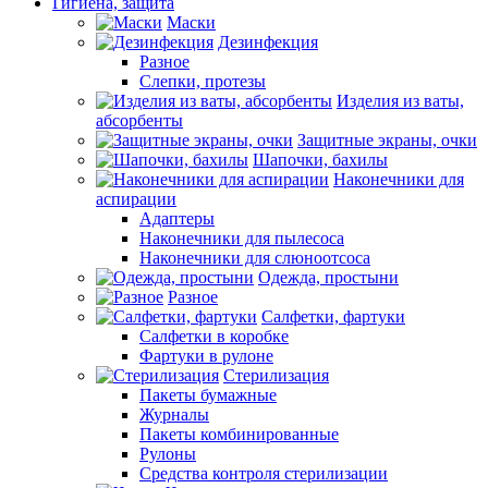
Гигиена, защита
Маски
Дезинфекция
Разное
Слепки, протезы
Изделия из ваты,
абсорбенты
Защитные экраны, очки
Шапочки, бахилы
Наконечники для
аспирации
Адаптеры
Наконечники для пылесоса
Наконечники для слюноотсоса
Одежда, простыни
Разное
Салфетки, фартуки
Салфетки в коробке
Фартуки в рулоне
Стерилизация
Пакеты бумажные
Журналы
Пакеты комбинированные
Рулоны
Средства контроля стерилизации