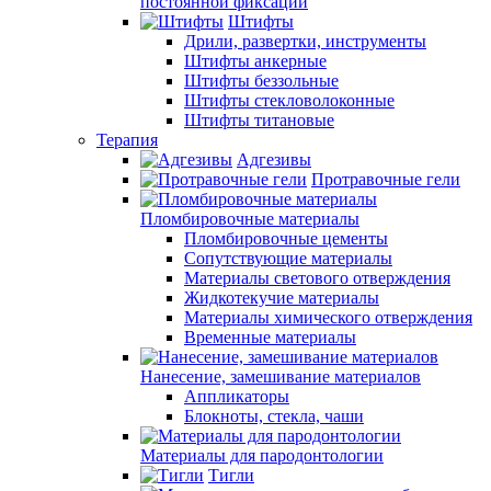
постоянной фиксации
Штифты
Дрили, развертки, инструменты
Штифты анкерные
Штифты беззольные
Штифты стекловолоконные
Штифты титановые
Терапия
Адгезивы
Протравочные гели
Пломбировочные материалы
Пломбировочные цементы
Сопутствующие материалы
Материалы светового отверждения
Жидкотекучие материалы
Материалы химического отверждения
Временные материалы
Нанесение, замешивание материалов
Аппликаторы
Блокноты, стекла, чаши
Материалы для пародонтологии
Тигли