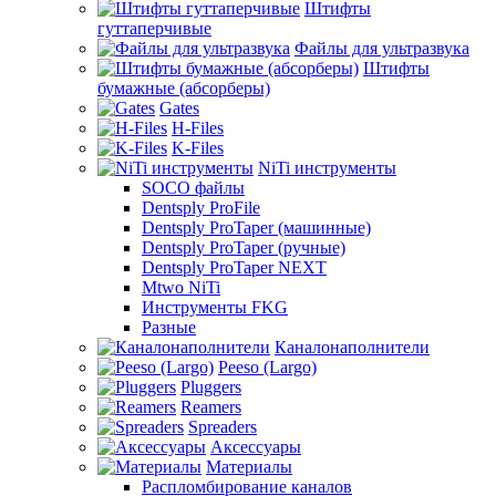
Штифты
гуттаперчивые
Файлы для ультразвука
Штифты
бумажные (абсорберы)
Gates
H-Files
K-Files
NiTi инструменты
SOCO файлы
Dentsply ProFile
Dentsply ProTaper (машинные)
Dentsply ProTaper (ручные)
Dentsply ProTaper NEXT
Mtwo NiTi
Инструменты FKG
Разные
Каналонаполнители
Peeso (Largo)
Pluggers
Reamers
Spreaders
Аксессуары
Материалы
Распломбирование каналов