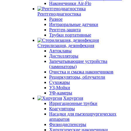
Наконечники Air-Flo
Рентгенодиагностика
Разное
Интраоральные датчики
Рентген-защита
Трубки портативные
Стерилизация, дезинфекция
Автоклавы
Дистилляторы
Запечатывающие устройства
(ламинаторы)
Очистка и смазка наконечников
Рециркуляторы, облучатели
Сухожары
УЗ-Мойки
УФ-камеры
Хирургия
Ирригационные трубки
Коагуляторы
Насадки для пьезохирургических
аппаратов
Физиодиспенсеры
Хирургические наконечники