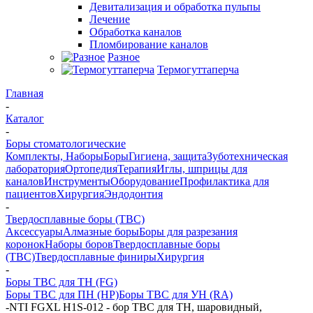
Девитализация и обработка пульпы
Лечение
Обработка каналов
Пломбирование каналов
Разное
Термогуттаперча
Главная
-
Каталог
-
Боры стоматологические
Комплекты, Наборы
Боры
Гигиена, защита
Зуботехническая
лаборатория
Ортопедия
Терапия
Иглы, шприцы для
каналов
Инструменты
Оборудование
Профилактика для
пациентов
Хирургия
Эндодонтия
-
Твердосплавные боры (ТВС)
Аксессуары
Алмазные боры
Боры для разрезания
коронок
Наборы боров
Твердосплавные боры
(ТВС)
Твердосплавные финиры
Хирургия
-
Боры ТВС для ТН (FG)
Боры ТВС для ПН (HP)
Боры ТВС для УН (RA)
-
NTI FGXL H1S-012 - бор ТВС для ТН, шаровидный,