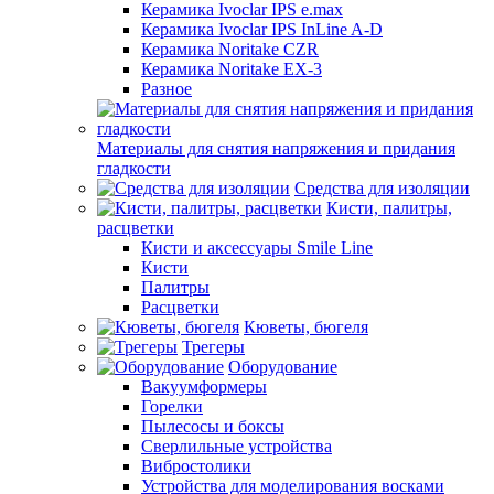
Керамика Ivoclar IPS e.max
Керамика Ivoclar IPS InLine A-D
Керамика Noritake CZR
Керамика Noritake EX-3
Разное
Материалы для снятия напряжения и придания
гладкости
Средства для изоляции
Кисти, палитры,
расцветки
Кисти и аксессуары Smile Line
Кисти
Палитры
Расцветки
Кюветы, бюгеля
Трегеры
Оборудование
Вакуумформеры
Горелки
Пылесосы и боксы
Сверлильные устройства
Вибростолики
Устройства для моделирования восками